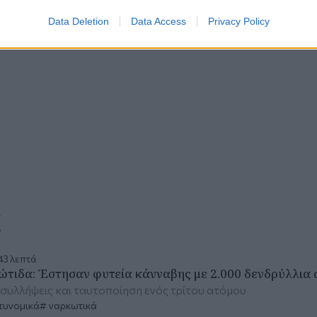
Data Deletion
Data Access
Privacy Policy
α
43 λεπτά
ώτιδα: Έστησαν φυτεία κάνναβης με 2.000 δενδρύλλια α
συλλήψεις και ταυτοποίηση ενός τρίτου ατόμου
τυνομικά
ναρκωτικά