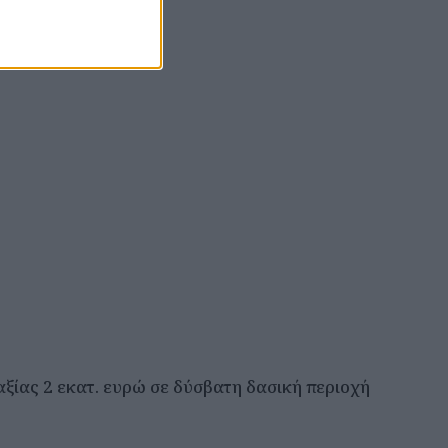
ξίας 2 εκατ. ευρώ σε δύσβατη δασική περιοχή