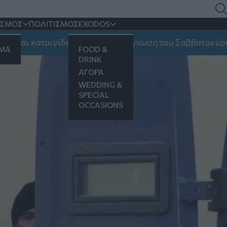
πουλου
ΙΣΜΟΣ
ΠΟΛΙΤΙΣΜΟΣ
EXODOS
 καταιγίδες και ποια η πρόγνωση του Σαββατοκύριακου
ΗΜΑ
FOOD &
DRINK
ΑΓΟΡΑ
WEDDING &
SPECIAL
OCCASIONS