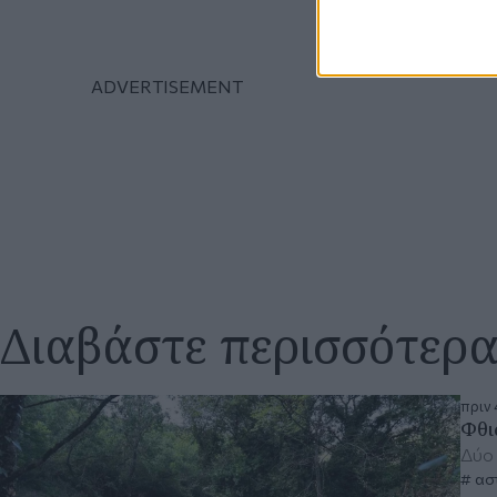
Διαβάστε περισσότερ
πριν 
Φθι
Δύο 
ασ