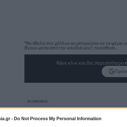
"θα ήθελα στο μέλλον αν μπορούσα να τα φέρει ο
βγουν μέσα από την καρδιά μου", πρόσθεσε.
Κάνε κλικ και δες περισσότερο
Πρόσθ
ΚΟΙΝΩΝΙΑ
a.gr -
Do Not Process My Personal Information