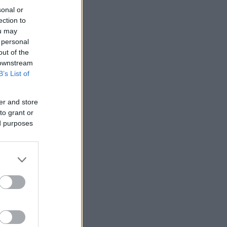
sonal or
ection to
ou may
 personal
out of the
 downstream
B’s List of
er and store
to grant or
ed purposes