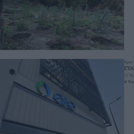
πριν 
ΕΥΑ
O Ν
Χαλ