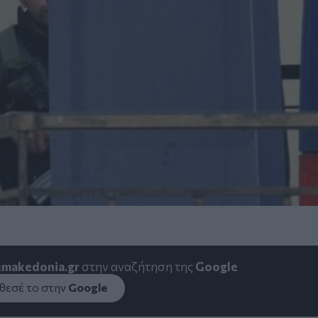
emakedonia.gr
στην αναζήτηση της
Google
εσέ το στην
Google