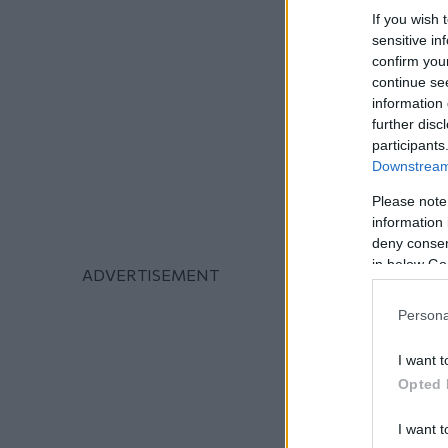
If you wish 
sensitive in
confirm you
continue se
information 
further disc
participants
Downstream 
Please note
information 
deny consent
in below Go
Persona
I want t
Opted 
I want t