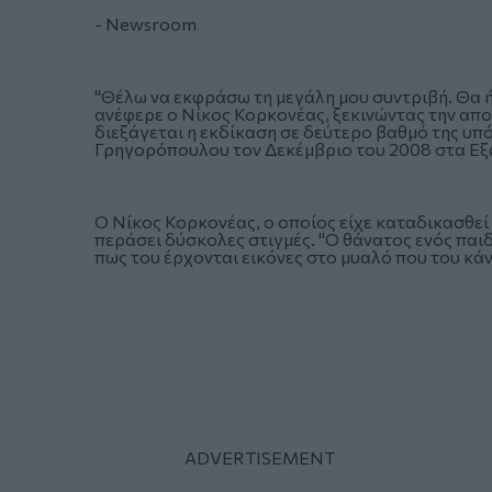
- Newsroom
"Θέλω να εκφράσω τη μεγάλη μου συντριβή. Θα 
ανέφερε ο Νίκος Κορκονέας, ξεκινώντας την απ
διεξάγεται η εκδίκαση σε δεύτερο βαθμό της υ
Γρηγορόπουλου τον Δεκέμβριο του 2008 στα Εξ
Ο Νίκος Κορκονέας, ο οποίος είχε καταδικασθεί 
περάσει δύσκολες στιγμές. "Ο θάνατος ενός παιδ
πως του έρχονται εικόνες στο μυαλό που του κά