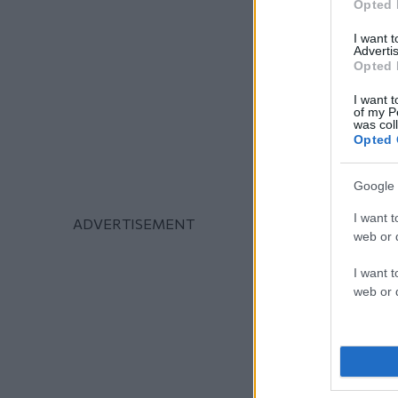
Opted 
I want 
Advertis
Opted 
I want t
of my P
was col
Opted 
Google 
I want t
web or d
I want t
web or d