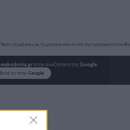
 θεός να μιλήσω με τη μητέρα και να της πω πράγματα που θα
emakedonia.gr
στην αναζήτηση της
Google
εσέ το στην
Google