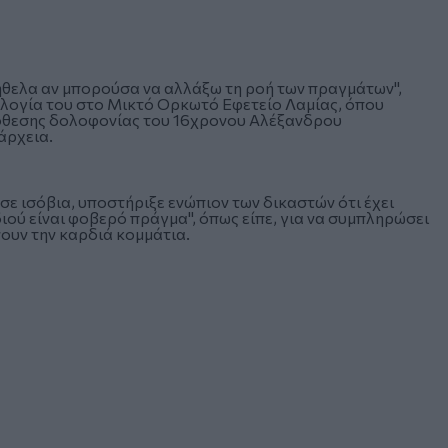
ήθελα αν μπορούσα να αλλάξω τη ροή των πραγμάτων",
ολογία του στο Μικτό Ορκωτό Εφετείο Λαμίας, όπου
πόθεσης δολοφονίας του 16χρονου Αλέξανδρου
άρχεια.
σε ισόβια, υποστήριξε ενώπιον των δικαστών ότι έχει
ιού είναι φοβερό πράγμα", όπως είπε, για να συμπληρώσει
νουν την καρδιά κομμάτια.