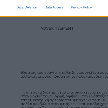
Data Deletion
Data Access
Privacy Policy
Εξαιτίας του γρανίτη η πόλη δημιουργεί ένα συν
αλλά καμία φορά, ιδιαίτερα το καλοκαίρι δεν χ
Το υπέροχα διατηρημένο ιστορικό κέντρο και τα
στην αρχική τους μορφή, αφήνουν την ανάπτυξη 
street, κεντρική αρτηρία που φτιάχτηκε το 1900,
πολλά κονδύλια όταν φτιάχτηκε που η πόλη χρε
οικονομικά Σκωτσέζους. Από την άλλη, πολλά απ