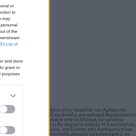
sonal or
ection to
ou may
 personal
out of the
 downstream
B’s List of
er and store
to grant or
ed purposes
ς Θάλασσας, να κάνω βόλτα στην παραλία του Αμπερντίν,
με υποδέχτηκε η σκωτσέζικη άνοιξη, μια χαλαρή θερμοκρασία
που βρισκόμαστε πιο βόρεια από τη Μόσχα, το ωκεάνιο
αρκετά πιο ήπιο από ό,τι θα περίμενε κανείς. Η Σκωτία είναι,
ές του Ηνωμένες Βασιλείου, και ζώντας στο Αμπερντίν είναι
ή. Λίγο πιο νότια από την πόλη μπορείς να επισκεφτείς το