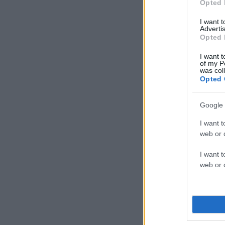
Opted 
I want 
Advertis
Opted 
I want t
of my P
was col
Opted 
Google 
I want t
web or d
I want t
web or d