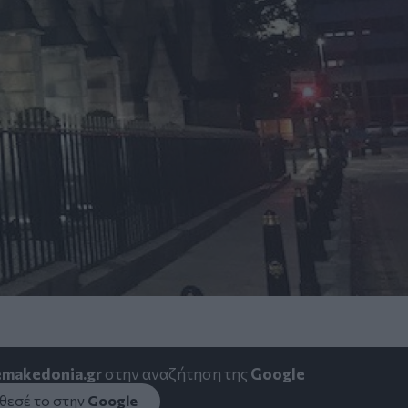
emakedonia.gr
στην αναζήτηση της
Google
εσέ το στην
Google