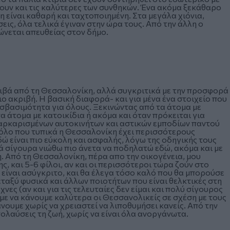
ουν και τις καλύτερες των συνθηκών. Ένα ακόμα ξεκάθαρο
 είναι καθαρή και ταχτοποιημένη. Στα μεγάλα χιόνια,
ις, όλα τελικά έγιναν στην ώρα τους. Από την άλλη ο
ώνεται απευθείας στον δήμο.
ριβά από τη Θεσσαλονίκη, αλλά συγκριτικά με την προσφορά
ιο ακριβή. Η βασική διαφορά- και για μένα ένα στοιχείο που
οσβασιμότητα για όλους. Ξεκινώντας από τα άτομα με
α άτομα με κατοικίδια ή ακόμα και όταν πρόκειται για
 παρκαρισμένων αυτοκινήτων και αστικών εμποδίων παντού
ρόλο που τυπικά η Θεσσαλονίκη έχει περισσότερους
 είναι πιο εύκολη και ασφαλής, λόγω της οδηγικής τους
λά σίγουρα νιώθω πιο άνετα να ποδηλατώ εδώ, ακόμα και με
. Από τη Θεσσαλονίκη, πέρα απο την οικογένεια, μου
ς, και 5-6 φίλοι, αν και οι περισσότεροι τώρα ζούν στο
είναι ασύγκριτο, και θα έλεγα τόσο καλό που θα μπορούσε
εταξύ φυσικά και άλλων ποιοτήτων που είναι θελκτικές στη
νες (αν και για τις τελευταίες δεν είμαι και πολύ σίγουρος
υμε να κάνουμε καλύτερα οι Θεσσανολικείς σε σχέση με τους
νουμε χωρίς να χρειαστεί να λιποθυμήσει κανείς. Από την
πολαύσεις τη ζωή, χωρίς να είναι όλα ανοργάνωτα.