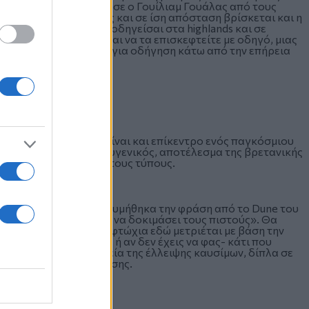
 να λέει ότι το κατέκτησε ο Γουίλιαμ Γουάλας από τους
λλη πλευρά της πόλης και σε ίση απόσταση βρίσκεται και η
, προσπερνώντας την οδηγείσαι στα highlands και σε
ρες ουίσκι. Συνιστάται να τα επισκεφτείτε με οδηγό, μιας
ην άλλη εδώ οι έλεγχοι για οδήγηση κάτω από την επήρεια
ρανιτένια
τους ξένους, μιας και είναι και επίκεντρο ενός παγκόσμιου
δώ είναι εξαιρετικά ευγενικός, αποτέλεσμα της βρετανικής
ορές γίνεται μόνο για τους τύπους.
ώντας στον χειμώνα, θυμήθηκα την φράση από το Dune του
έφτιαξε τον Αράκις για να δοκιμάσει τους πιστούς». Θα
Εξ αιτίας του κρύου η φτώχια εδώ μετριέται με βάση την
εστάνεις το σπίτι σου, ή αν δεν έχεις να φας- κάτι που
 αντίθεση και η ειρωνεία της έλλειψης καυσίμων, δίπλα σε
 Θεσσαλονίκη της κρίσης.