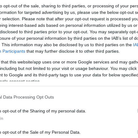
to opt-out of the sale, sharing to third parties, or processing of your per
formation for targeted advertising by us, please use the below opt-out s
r selection. Please note that after your opt-out request is processed y
eing interest-based ads based on personal information utilized by us or
disclosed to third parties prior to your opt-out. You may separately opt-
losure of your personal information by third parties on the IAB’s list of
. This information may also be disclosed by us to third parties on the
IA
Participants
that may further disclose it to other third parties.
 that this website/app uses one or more Google services and may gath
including but not limited to your visit or usage behaviour. You may click 
 to Google and its third-party tags to use your data for below specifi
ogle consent section.
Ποδηλατώντας στην παραλία
l Data Processing Opt Outs
Μου αρέσει να ποδηλατώ στις ακτές της Βόρεια
o opt-out of the Sharing of my personal data.
όταν ο καιρός είναι καλός. Όταν έφτασα πέρσι 
In
20 βαθμών, και μια φύση καταπράσινη. Παρόλο 
κλίμα και το ρεύμα του κόλπου κάνουν τον καιρό 
κατά τη γνώμη μου, από τις πιο υπέροχες περιοχ
o opt-out of the Sale of my Personal Data.
εύκολο να απολαύσει κανείς τη φύση και την εξοχ