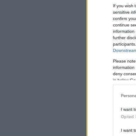
If you wish 
sensitive in
confirm you
continue se
information 
further disc
participants
Downstream 
Please note
information 
deny consent
in below Go
Persona
I want t
Opted 
I want t