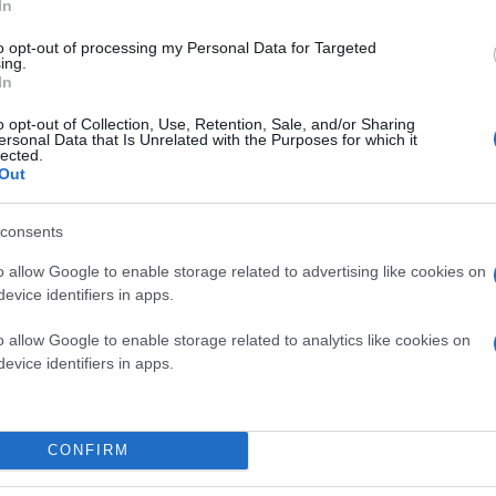
In
Stonehaven με το κάστρο Dunnotar, με τον θρύλο
Άγγλους, σκοτώνοντας όλη τη φρουρά. Από την ά
καλοκαιρινή –ιδιωτική- κατοικία της βασίλισσας
to opt-out of processing my Personal Data for Targeted
περιπετειώδεις περιπτύξεις με ασκούς και βραστή
ing.
και αποκλείεται να φύγετε αμέθυστοι, και από τ
In
του αλκοόλ είναι συχνοί και αυστηροί.
o opt-out of Collection, Use, Retention, Sale, and/or Sharing
ersonal Data that Is Unrelated with the Purposes for which it
lected.
Μια πόλη ανοιχτή, τακτοποιημένη, γ
Out
Το Αμπερντίν είναι μια ανοιχτή πόλη. Δεκτική με 
consents
δικτύου της βιομηχανίας πετρελαίου. Ο κόσμος ε
ευγένειας και ανεκτικότητας, αν και ορισμένες φ
o allow Google to enable storage related to advertising like cookies on
evice identifiers in apps.
Το Αμπερντίν είναι μια παγωμένη πόλη. Ποδηλατ
o allow Google to enable storage related to analytics like cookies on
Frank Herbert για τον πλανήτη Αράκις: «Ο θεός 
evice identifiers in apps.
μπορούσε να έχει ειπωθεί και για το Αμπερντίν… 
έλλειψη καυσίμων, είσαι φτωχός αν δεν έχεις να ζ
συμβαίνει και στην Θεσσαλονίκη, μόνο που εδώ η
πετρελαιοπηγές έχει διαφορετικό νόημα από την
CONFIRM