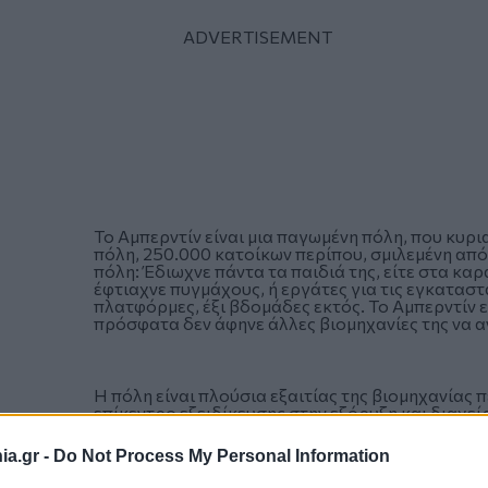
Το Αμπερντίν είναι μια παγωμένη πόλη, που κυρι
πόλη, 250.000 κατοίκων περίπου, σμιλεμένη από έ
πόλη: Έδιωχνε πάντα τα παιδιά της, είτε στα καρ
έφτιαχνε πυγμάχους, ή εργάτες για τις εγκατασ
πλατφόρμες, έξι βδομάδες εκτός. Το Αμπερντίν ε
πρόσφατα δεν άφηνε άλλες βιομηχανίες της να αν
Η πόλη είναι πλούσια εξαιτίας της βιομηχανίας π
επίκεντρο εξειδίκευσης στην εξόρυξη και διαχε
μια δυνατή οικονομικά περιφέρεια.
a.gr -
Do Not Process My Personal Information