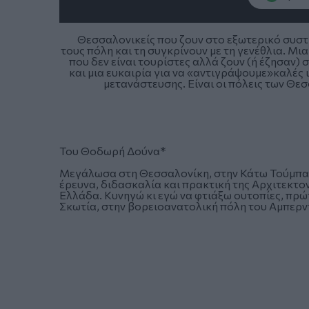
Θεσσαλονικείς που ζουν στο εξωτερικό συστή
τους πόλη και τη συγκρίνουν με τη γενέθλια. Μ
που δεν είναι τουρίστες αλλά ζουν (ή έζησαν)
και μια ευκαιρία για να «αντιγράψουμε»καλές 
μετανάστευσης. Είναι οι πόλεις των Θε
Του Θοδωρή Δούνα*
Μεγάλωσα στη Θεσσαλονίκη, στην Κάτω Τούμπα κ
έρευνα, διδασκαλία και πρακτική της Αρχιτεκ
Ελλάδα. Κυνηγώ κι εγώ να φτιάξω ουτοπίες, πρώτ
Σκωτία, στην βορειοανατολική πόλη του Αμπερντ