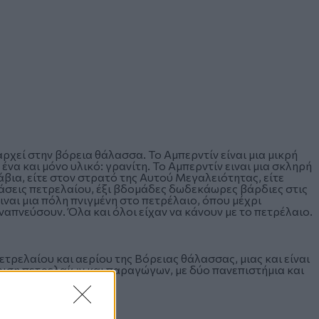
αρχεί στην βόρεια θάλασσα. Το Αμπερντίν είναι μια μικρή
να και μόνο υλικό: γρανίτη. Το Αμπερντίν ειναι μια σκληρή
άβια, είτε στον στρατό της Αυτού Μεγαλειότητας, είτε
τάσεις πετρελαίου, έξι βδομάδες δωδεκάωρες βάρδιες στις
ιναι μια πόλη πνιγμένη στο πετρέλαιο, όπου μέχρι
απνεύσουν. Όλα και όλοι είχαν να κάνουν με το πετρέλαιο.
ετρελαίου και αερίου της Βόρειας θάλασσας, μιας και είναι
ίριση πετρελαίων και παραγώγων, με δύο πανεπιστήμια και