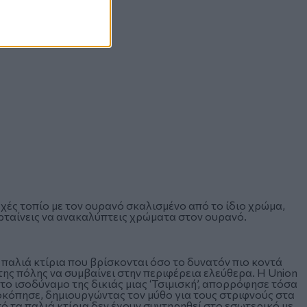
εχές τοπίο με τον ουρανό σκαλισμένο από το ίδιο χρώμα,
ορταίνεις να ανακαλύπτεις χρώματα στον ουρανό.
 παλιά κτίρια που βρίσκονται όσο το δυνατόν πιο κοντά
της πόλης να συμβαίνει στην περιφέρεια ελεύθερα. Η Union
 το ισοδύναμο της δικιάς μιας ‘Τσιμισκή’, απορρόφησε τόσα
οκόπησε, δημιουργώντας τον μύθο για τους στριφνούς στα
ό τα παλιά κτίρια δεν έχουν συντηρηθεί στο εσωτερικό με