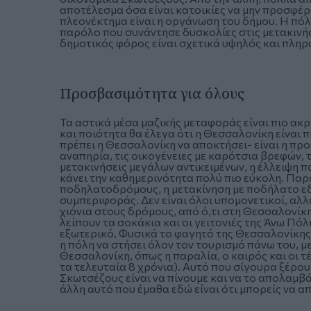
αποτέλεσμα όσα είναι κατοικίες να μην προσφέρ
πλεονέκτημα είναι η οργάνωση του δήμου. Η πόλη
παρόλο που συνάντησε δυσκολίες στις μετακινήσε
δημοτικός φόρος είναι σχετικά υψηλός και πληρ
Προσβασιμότητα για όλους
Τα αστικά μέσα μαζικής μεταφοράς είναι πιο ακ
και ποιότητα θα έλεγα ότι η Θεσσαλονίκη είναι π
πρέπει η Θεσσαλονίκη να αποκτήσει- είναι η πρ
αναπηρία, τις οικογένειες με καρότσια βρεφών, τ
μετακινήσεις μεγάλων αντικειμένων, η έλλειψη
κάνει την καθημερινότητα πολύ πιο εύκολη. Πα
ποδηλατοδρόμους, η μετακίνηση με ποδήλατο εδώ
συμπεριφοράς. Δεν είναι όλοι υπομονετικοί, αλ
χιόνια στους δρόμους, από ό,τι στη Θεσσαλονίκη
λείπουν τα σοκάκια και οι γειτονιές της Άνω Πόλη
εξωτερικό. Φυσικά το φαγητό της Θεσσαλονίκης 
η πόλη να στήσει όλον τον τουρισμό πάνω του, μ
Θεσσαλονίκη, όπως η παραλία, ο καιρός και οι τέχ
τα τελευταία 8 χρόνια). Αυτό που σίγουρα ξέρο
Σκωτσέζους είναι να πίνουμε και να το απολαμβά
άλλη αυτό που έμαθα εδώ είναι ότι μπορείς να α