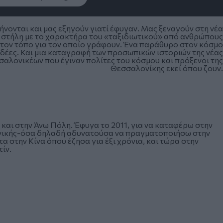
νονται και μας εξηγούν γιατί έφυγαν. Μας ξεναγούν στη νέα
ια στήλη με το χαρακτήρα του «ταξιδιωτικού» από ανθρώπους
 στον τόπο για τον οποίο γράφουν. Ένα παράθυρο στον κόσμο
ιδέες. Και μια καταγραφή των προσωπικών ιστοριών της νέας
σσαλονικέων που έγιναν πολίτες του κόσμου και πρόξενοι της
Θεσσαλονίκης εκεί όπου ζουν.
αι στην Άνω Πόλη. Έφυγα το 2011, για να καταφέρω στην
τονικής-όσα δηλαδή αδυνατούσα να πραγματοποιήσω στην
α στην Κίνα όπου έζησα για έξι χρόνια, και τώρα στην
ίν.