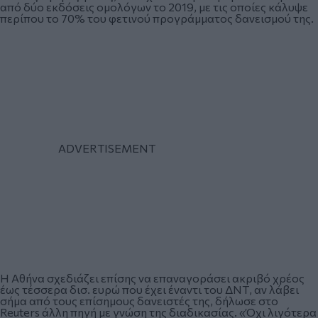
από δύο εκδόσεις ομολόγων το 2019, με τις οποίες κάλυψε
περίπου το 70% του φετινού προγράμματος δανεισμού της.
Η Αθήνα σχεδιάζει επίσης να επαναγοράσει ακριβό χρέος
έως τέσσερα δισ. ευρώ που έχει έναντι του ΔΝΤ, αν λάβει
σήμα από τους επίσημους δανειστές της, δήλωσε στο
Reuters άλλη πηγή με γνώση της διαδικασίας. «Όχι λιγότερα