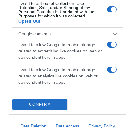
I want to opt-out of Collection, Use,
Retention, Sale, and/or Sharing of my
Personal Data that Is Unrelated with the
Purposes for which it was collected.
Opted Out
Google consents
I want to allow Google to enable storage
related to advertising like cookies on web or
device identifiers in apps.
I want to allow Google to enable storage
Διαβάστε περισσότερα
related to analytics like cookies on web or
device identifiers in apps.
Κυριακή 09 Αυγ 2026, 09:58
Τράπεζες: Αύξησαν τα
κέρδη τους στα 2,5 δισ
CONFIRM
ευρώ από προμήθειες,
τόκους και την
πιστωτική επέκταση
Data Deletion
Data Access
Privacy Policy
Η καθαρή πιστωτική