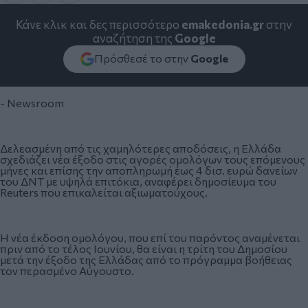
Κάνε κλικ και δες περισσότερο
emakedonia.gr
στην
αναζήτηση της
Google
Πρόσθεσέ το στην
Google
- Newsroom
Δελεασμένη από τις χαμηλότερες αποδόσεις, η Ελλάδα
σχεδιάζει νέα έξοδο στις αγορές ομολόγων τους επόμενους
μήνες και επίσης την αποπληρωμή έως 4 δισ. ευρώ δανείων
του ΔΝΤ με υψηλά επιτόκια, αναφέρει δημοσίευμα του
Reuters που επικαλείται αξιωματούχους.
Η νέα έκδοση ομολόγου, που επί του παρόντος αναμένεται
πριν από το τέλος Ιουνίου, θα είναι η τρίτη του Δημοσίου
μετά την έξοδο της Ελλάδας από το πρόγραμμα βοήθειας
τον περασμένο Αύγουστο.