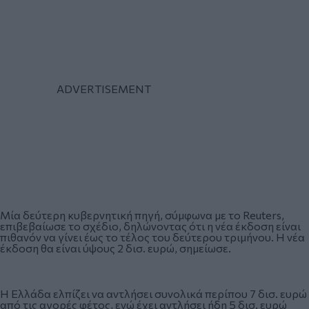
Μία δεύτερη κυβερνητική πηγή, σύμφωνα με το Reuters,
επιβεβαίωσε το σχέδιο, δηλώνοντας ότι η νέα έκδοση είναι
πιθανόν να γίνει έως το τέλος του δεύτερου τριμήνου. Η νέα
έκδοση θα είναι ύψους 2 δισ. ευρώ, σημείωσε.
Η Ελλάδα ελπίζει να αντλήσει συνολικά περίπου 7 δισ. ευρώ
από τις αγορές φέτος, ενώ έχει αντλήσει ήδη 5 δισ. ευρώ