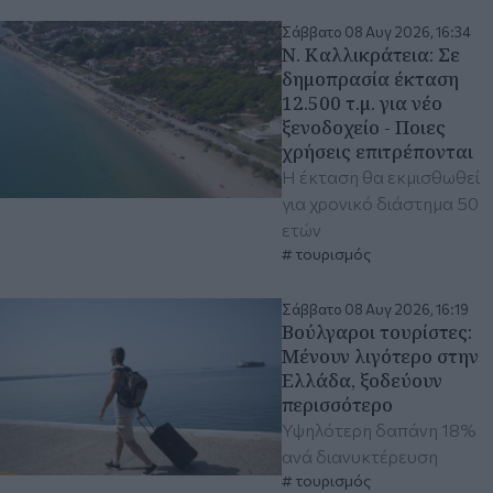
Σάββατο 08 Αυγ 2026, 16:34
Ν. Καλλικράτεια: Σε
δημοπρασία έκταση
12.500 τ.μ. για νέο
ξενοδοχείο - Ποιες
χρήσεις επιτρέπονται
Η έκταση θα εκμισθωθεί
για χρονικό διάστημα 50
ετών
τουρισμός
Σάββατο 08 Αυγ 2026, 16:19
Βούλγαροι τουρίστες:
Μένουν λιγότερο στην
Ελλάδα, ξοδεύουν
περισσότερο
Υψηλότερη δαπάνη 18%
ανά διανυκτέρευση
τουρισμός