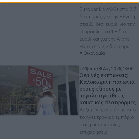
επέκταση για την
Eurobank ανήλθε στα 2,7
δισ. ευρώ, για την Εθνική
στα 2,1 δισ. ευρώ, για την
Πειραιώς στα 1,8 δισ.
ευρώ και για την Alpha
Bank στα 2,2 δισ. ευρώ
Οικονομία
Σάββατο 08 Αυγ 2026, 18:00
Θερινές εκπτώσεις:
Καλοκαιρινή παγωνιά
στους τζίρους με
μεγάλο αγκάθι τις
ασιατικές πλατφόρμες
Αυξημένες οι πιέσεις από
το ηλεκτρονικό εμπόριο
στις μικρομεσαίες
επιχειρήσεις