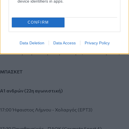
device identifiers in apps.
17:00 Βιτόρια Σετούμπαλ - Μαρίτιμο
CONFIRM
19:30 Φεϊρένσε - Μπενφίκα (Cosmote Sport 1)
Data Deletion
Data Access
Privacy Policy
22:00 Σπόρτινγκ Λισαβόνας - Ρίο Άβε (Cosmote Sport 7)
ΜΠΑΣΚΕΤ
Α1 ανδρών (22η αγωνιστική)
17:00 Ήφαιστος Λήμνου - Χολαργός (ΕΡΤ3)
17:30 Παναθηναϊκός - ΠΑΟΚ (Cosmote Sport 4)