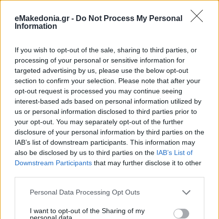
Bundesliga
(28η
αγωνιστική)
eMakedonia.gr -
Do Not Process My Personal
Information
16:30 Άουγκσμπουργκ - Χόφενχαϊμ (Cosmote Sport 3)
If you wish to opt-out of the sale, sharing to third parties, or
processing of your personal or sensitive information for
19:00 Μπορούσια Γκλάντμπαχ - Βέρντερ Βρέμης (Cosmote
targeted advertising by us, please use the below opt-out
Sport 3)
section to confirm your selection. Please note that after your
opt-out request is processed you may continue seeing
interest-based ads based on personal information utilized by
Ligue
1 (31η αγωνιστική)
us or personal information disclosed to third parties prior to
your opt-out. You may separately opt-out of the further
disclosure of your personal information by third parties on the
16:00 Τουλούζ - Ναντ
IAB’s list of downstream participants. This information may
also be disclosed by us to third parties on the
IAB’s List of
Downstream Participants
that may further disclose it to other
16:00 Ρεμς - Λιλ
third parties.
Please note that this website/app uses one or more Google
Personal Data Processing Opt Outs
services and may gather and store information including but
18:00 Νις - Μονπελιέ
not limited to your visit or usage behaviour. You may click to
I want to opt-out of the Sharing of my
personal data.