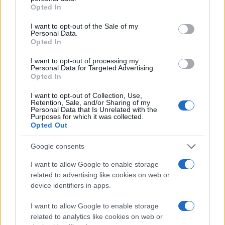
grant or deny consent to Google and its third-party tags to
Opted In
use your data for below specified purposes in below Google
22:00 Παρί Σεν Ζερμέν - Στρασμπούρ (Novasports 3)
consent section.
I want to opt-out of the Sale of my
Personal Data.
Opted In
Eredivisie
(29η αγωνιστική)
I want to opt-out of processing my
Personal Data for Targeted Advertising.
Opted In
13:15 Έμεν - Χέερενφεεν
I want to opt-out of Collection, Use,
Retention, Sale, and/or Sharing of my
Personal Data that Is Unrelated with the
Purposes for which it was collected.
15:30 Τσβόλε - Φορτούνα Σιτάρντ
Opted Out
Google consents
15:30 Φένλο - Φέγενορντ (Novasports 4)
I want to allow Google to enable storage
related to advertising like cookies on web or
17:45 Φίτεσε - Αϊντχόφεν (Novasports 4)
device identifiers in apps.
I want to allow Google to enable storage
related to analytics like cookies on web or
Primeira
Liga
(28η αγωνιστική)