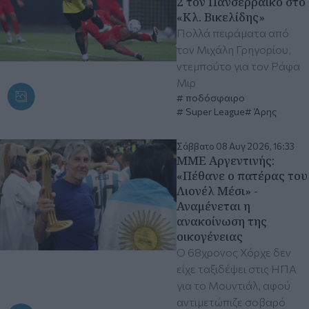
2 τον Πανσερραϊκό στο
«Κλ. Βικελίδης»
Πολλά πειράματα από
τον Μιχάλη Γρηγορίου,
ντεμπούτο για τον Ράφα
Μιρ
ποδόσφαιρο
Super League
Άρης
Σάββατο 08 Αυγ 2026, 16:33
ΜΜΕ Αργεντινής:
«Πέθανε ο πατέρας του
Λιονέλ Μέσι» -
Αναμένεται η
ανακοίνωση της
οικογένειας
Ο 68χρονος Χόρχε δεν
είχε ταξιδέψει στις ΗΠΑ
για το Μουντιάλ, αφού
αντιμετώπιζε σοβαρό