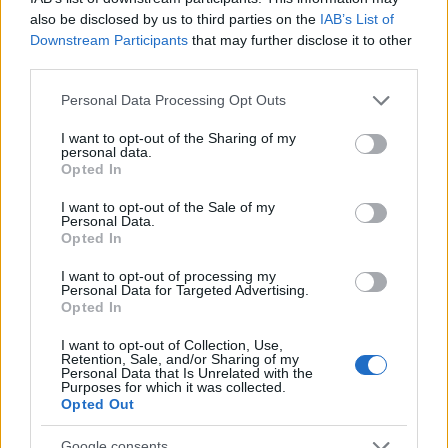
also be disclosed by us to third parties on the
IAB’s List of
Downstream Participants
that may further disclose it to other
third parties.
Please note that this website/app uses one or more Google
Personal Data Processing Opt Outs
services and may gather and store information including but
not limited to your visit or usage behaviour. You may click to
I want to opt-out of the Sharing of my
personal data.
grant or deny consent to Google and its third-party tags to
Opted In
use your data for below specified purposes in below Google
consent section.
I want to opt-out of the Sale of my
Personal Data.
Opted In
I want to opt-out of processing my
Personal Data for Targeted Advertising.
Opted In
I want to opt-out of Collection, Use,
Retention, Sale, and/or Sharing of my
Personal Data that Is Unrelated with the
Purposes for which it was collected.
Opted Out
Google consents