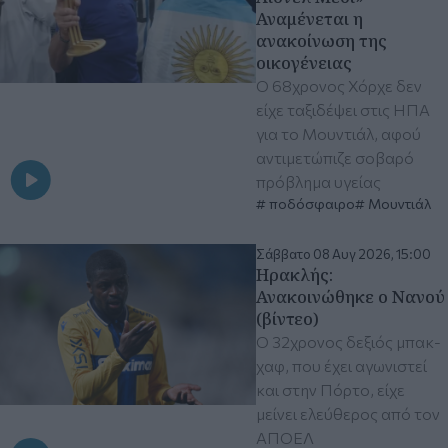
Αναμένεται η
ανακοίνωση της
οικογένειας
Ο 68χρονος Χόρχε δεν
είχε ταξιδέψει στις ΗΠΑ
για το Μουντιάλ, αφού
αντιμετώπιζε σοβαρό
πρόβλημα υγείας
ποδόσφαιρο
Μουντιάλ
Σάββατο 08 Αυγ 2026, 15:00
Ηρακλής:
Ανακοινώθηκε ο Νανού
(βίντεο)
Ο 32χρονος δεξιός μπακ-
χαφ, που έχει αγωνιστεί
και στην Πόρτο, είχε
μείνει ελεύθερος από τον
ΑΠΟΕΛ