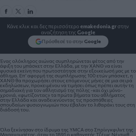
Κάνε κλικ και δες περισσότερο
emakedonia.gr
στην
αναζήτηση της
Google
Πρόσθεσέ το στην
Google
Ένας ολόκληρος αιώνας συμπληρώνεται φέτος από την
άφιξη του μπάσκετ στην Ελλάδα, με την ΧΑΝΘ να είναι
φυσικά εκείνη που πρωτοστάτησε στην εξοικείωσή μας με το
άθλημα. Επ’ αφορμή της συμπλήρωσης 100 ετών μπάσκετ, η
ΧΑΝΘ θα προχωρήσει στους επόμενους μήνες σε μια σειρά
εκδηλώσεων, προκειμένου να τιμήσει όπως πρέπει αυτήν τη
σημαδιακή για τον αθλητισμό της πόλης -και όχι μόνο-
χρoνιά, «φωτίζοντας» τα πρώτα βήματα του αθλήματος
στην Ελλάδα και αναδεικνύοντας τις προσπάθειες
σπουδαίων φυσιογνωμιών που έβαλαν το λιθαράκι τους στη
διάδοσή του.
Όλα ξεκίνησαν στο ίδρυμα της YMCA στο Σπρίνγκφιλντ της
Μασαχουσέτης, όταν το 1891 ο καθηγητής Τζέιμς Νέισμιθ