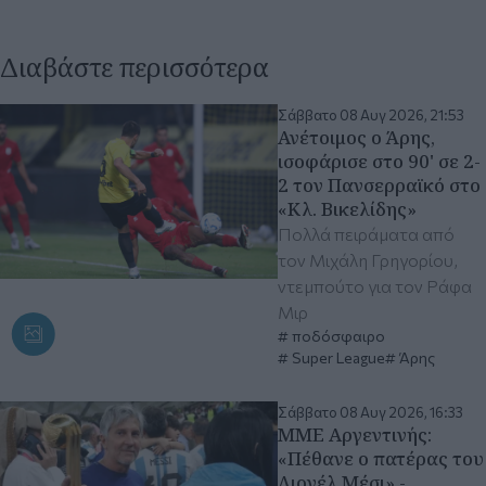
Διαβάστε περισσότερα
Σάββατο 08 Αυγ 2026, 21:53
Ανέτοιμος ο Άρης,
ισοφάρισε στο 90' σε 2-
2 τον Πανσερραϊκό στο
«Κλ. Βικελίδης»
Πολλά πειράματα από
τον Μιχάλη Γρηγορίου,
ντεμπούτο για τον Ράφα
Μιρ
ποδόσφαιρο
Super League
Άρης
Σάββατο 08 Αυγ 2026, 16:33
ΜΜΕ Αργεντινής:
«Πέθανε ο πατέρας του
Λιονέλ Μέσι» -