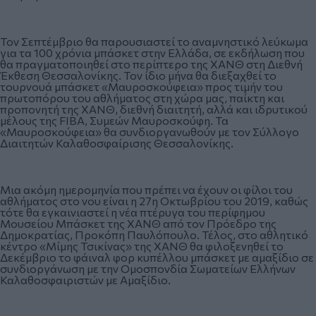
Τον Σεπτέμβριο θα παρουσιαστεί το αναμνηστικό λεύκωμα
για τα 100 χρόνια μπάσκετ στην Ελλάδα, σε εκδήλωση που
θα πραγματοποιηθεί στο περίπτερο της ΧΑΝΘ στη Διεθνή
Έκθεση Θεσσαλονίκης. Τον ίδιο μήνα θα διεξαχθεί το
τουρνουά μπάσκετ «Μαυροσκούφεια» προς τιμήν του
πρωτοπόρου του αθλήματος στη χώρα μας, παίκτη και
προπονητή της ΧΑΝΘ, διεθνή διαιτητή, αλλά και ιδρυτικού
μέλους της FIBA, Συμεών Μαυροσκούφη. Τα
«Μαυροσκούφεια» θα συνδιοργανωθούν με τον Σύλλογο
Διαιτητών Καλαθοσφαίρισης Θεσσαλονίκης.
Μια ακόμη ημερομηνία που πρέπει να έχουν οι φίλοι του
αθλήματος στο νου είναι η 27η Οκτωβρίου του 2019, καθώς
τότε θα εγκαινιαστεί η νέα πτέρυγα του περίφημου
Μουσείου Μπάσκετ της ΧΑΝΘ από τον Πρόεδρο της
Δημοκρατίας, Προκόπη Παυλόπουλο. Τέλος, στο αθλητικό
κέντρο «Μίμης Τσικίνας» της ΧΑΝΘ θα φιλοξενηθεί το
Δεκέμβριο το φάιναλ φορ κυπέλλου μπάσκετ με αμαξίδιο σε
συνδιοργάνωση με την Ομοσπονδία Σωματείων Ελλήνων
Καλαθοσφαιριστών με Αμαξίδιο.