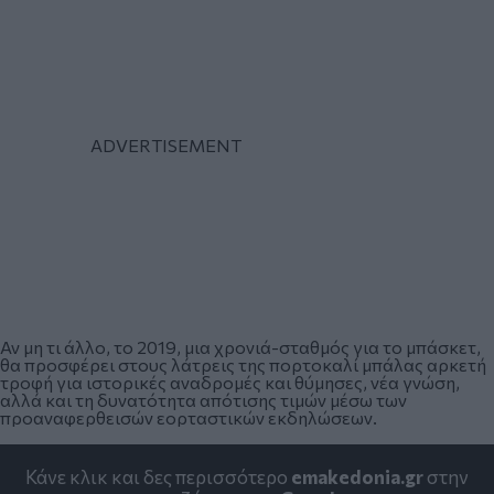
Αν μη τι άλλο, το 2019, μια χρονιά-σταθμός για το μπάσκετ,
θα προσφέρει στους λάτρεις της πορτοκαλί μπάλας αρκετή
τροφή για ιστορικές αναδρομές και θύμησες, νέα γνώση,
αλλά και τη δυνατότητα απότισης τιμών μέσω των
προαναφερθεισών εορταστικών εκδηλώσεων.
Κάνε κλικ και δες περισσότερο
emakedonia.gr
στην