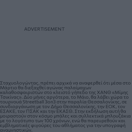
Σταχυολογώντας, πρέπει αρχικά να αναφερθεί ότι μέσα στο
Μάρτιο θα διεξαχθεί αγώνας παλαίμαχων
καλαθοσφαιριστών στο κλειστό γήπεδο της ΧΑΝΘ «Μίμης
Τσικίνας». Δύο μήνες αργότερα, το Μάιο, θα λάβει χώρα το
τουρνουά Streetball 3on3 στην παραλία Θεσσαλονίκης, σε
συνδιοργάνωση με τον Δήμο Θεσσαλονίκης, την ΕΟΚ, τον
ΕΣΑΚΕ, τον ΠΣΑΚ και την ΕΚΑΣΘ. Στην εκδήλωση αυτή θα
μοιραστούν στον κόσμο μπάλες και συλλεκτικά μπλουζάκια
με το λογότυπο των 100 χρόνων, ενώ θα παρευρεθούν και
εμβληματικές φιγούρες του αθλήματος για την υπογραφή
αναμνηστικών.