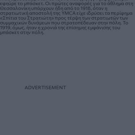
εφηύρε το μπάσκετ. Οι πρώτες αναφορές για το άθλημα στη
Θεσσαλονίκη υπάρχουν ήδη από το 1918, όταν η
στρατιωτική αποστολή της YMCA είχε ιδρύσει τα περίφημα
«Σπίτια του Στρατιώτη» προς τέρψη των στρατιωτών των
συμμαχικών δυνάμεων που στρατοπέδευαν στην πόλη. Το
1919, όμως, ήταν η χρονιά της επίσημης εμφάνισης του
μπάσκετ στην πόλη.