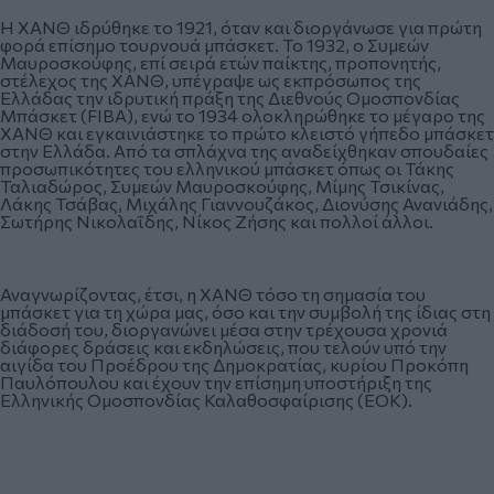
Η ΧΑΝΘ ιδρύθηκε το 1921, όταν και διοργάνωσε για πρώτη
φορά επίσημο τουρνουά μπάσκετ. Το 1932, ο Συμεών
Μαυροσκούφης, επί σειρά ετών παίκτης, προπονητής,
στέλεχος της ΧΑΝΘ, υπέγραψε ως εκπρόσωπος της
Ελλάδας την ιδρυτική πράξη της Διεθνούς Ομοσπονδίας
Μπάσκετ (FIBA), ενώ το 1934 ολοκληρώθηκε το μέγαρο της
ΧΑΝΘ και εγκαινιάστηκε το πρώτο κλειστό γήπεδο μπάσκετ
στην Ελλάδα. Από τα σπλάχνα της αναδείχθηκαν σπουδαίες
προσωπικότητες του ελληνικού μπάσκετ όπως οι Τάκης
Ταλιαδώρος, Συμεών Μαυροσκούφης, Μίμης Τσικίνας,
Λάκης Τσάβας, Μιχάλης Γιαννουζάκος, Διονύσης Ανανιάδης,
Σωτήρης Νικολαΐδης, Νίκος Ζήσης και πολλοί άλλοι.
Αναγνωρίζοντας, έτσι, η ΧΑΝΘ τόσο τη σημασία του
μπάσκετ για τη χώρα μας, όσο και την συμβολή της ίδιας στη
διάδοσή του, διοργανώνει μέσα στην τρέχουσα χρονιά
διάφορες δράσεις και εκδηλώσεις, που τελούν υπό την
αιγίδα του Προέδρου της Δημοκρατίας, κυρίου Προκόπη
Παυλόπουλου και έχουν την επίσημη υποστήριξη της
Ελληνικής Ομοσπονδίας Καλαθοσφαίρισης (EOK).