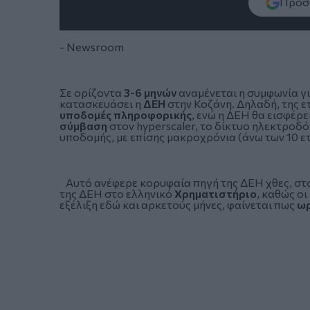
Πρόσθ
- Newsroom
Σε ορίζοντα
3-6 μηνών
αναμένεται η συμφωνία γι
κατασκευάσει η
ΔΕΗ
στην
Κοζάνη
. Δηλαδή, της 
υποδομές πληροφορικής
, ενώ η ΔΕΗ θα εισφέρε
σύμβαση
στον hyperscaler, το δίκτυο ηλεκτροδότ
υποδομής, με επίσης μακροχρόνια (άνω των 10 ε
Αυτό ανέφερε κορυφαία πηγή της
ΔΕΗ
χθες, στ
της ΔΕΗ στο ελληνικό
Χρηματιστήριο
, καθώς οι
εξέλιξη εδώ και αρκετούς μήνες, φαίνεται πως
ωρ