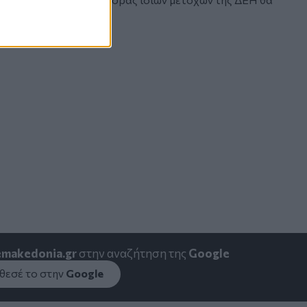
εφαλαίου.
emakedonia.gr
στην αναζήτηση της
Google
εσέ το στην
Google