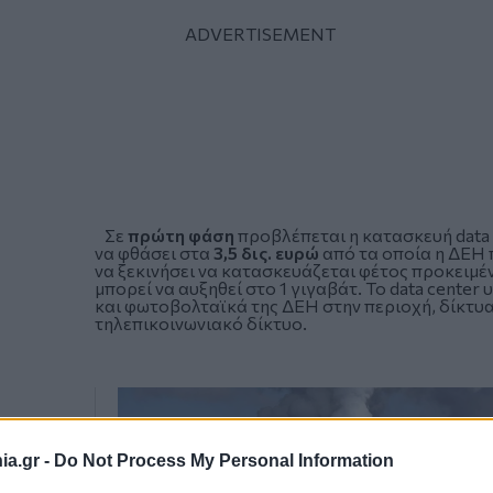
Σε
πρώτη φάση
προβλέπεται η κατασκευή data 
να φθάσει στα
3,5 δις. ευρώ
από τα οποία η ΔΕΗ π
να ξεκινήσει να κατασκευάζεται φέτος προκειμέ
μπορεί να αυξηθεί στο 1 γιγαβάτ. Το data cente
και φωτοβολταϊκά της ΔΕΗ στην περιοχή, δίκτυα
τηλεπικοινωνιακό δίκτυο.
a.gr -
Do Not Process My Personal Information