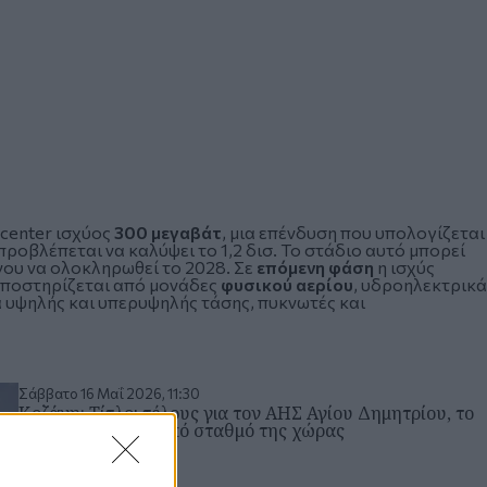
center ισχύος
300 μεγαβάτ
, μια επένδυση που υπολογίζεται
ροβλέπεται να καλύψει το 1,2 δισ. Το στάδιο αυτό μπορεί
νου να ολοκληρωθεί το 2028. Σε
επόμενη φάση
η ισχύς
r υποστηρίζεται από μονάδες
φυσικού αερίου
, υδροηλεκτρικά
 υψηλής και υπερυψηλής τάσης, πυκνωτές και
Σάββατο 16 Μαΐ 2026, 11:30
Κοζάνη: Τίτλοι τέλους για τον ΑΗΣ Αγίου Δημητρίου, το
μεγαλύτερο λιγνιτικό σταθμό της χώρας
ΒΟΡΕΙΑ ΕΛΛΑΔΑ