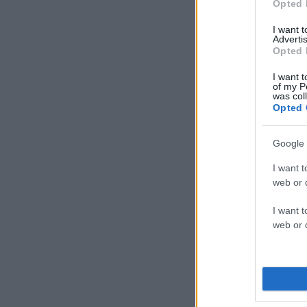
Opted 
I want 
Advertis
Opted 
I want t
of my P
was col
Opted 
Google 
I want t
web or d
I want t
web or d