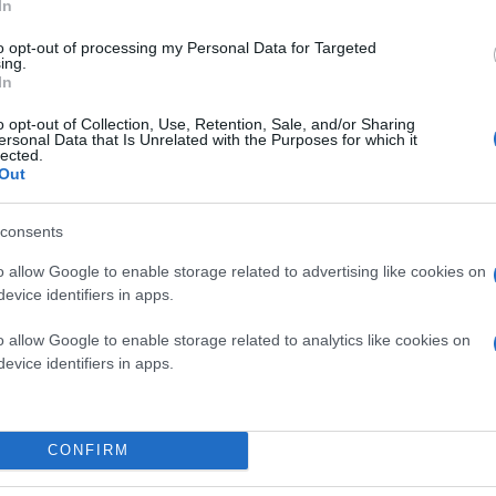
In
to opt-out of processing my Personal Data for Targeted
ing.
In
o opt-out of Collection, Use, Retention, Sale, and/or Sharing
ersonal Data that Is Unrelated with the Purposes for which it
lected.
Out
Τα data centers αποτελούν
κομβικό στοιχείο
το
ζήτηση διεθνώς θα τετραπλασιαστεί έως το 2030 
consents
άλλων της ανάπτυξης της τεχνητής νοημοσύνης. 
φθάσει στα 28 γιγαβάτ το 2030, μέγεθος το οποί
o allow Google to enable storage related to advertising like cookies on
προγραμματισμένες για κατασκευή υποδομές. Σ
evice identifiers in apps.
των οποίων φιλοδοξεί να καλύψει με τις επενδύσ
πλεονεκτήματα (γη, δίκτυα, ενέργεια).
o allow Google to enable storage related to analytics like cookies on
evice identifiers in apps.
Η επένδυση της ΔΕΗ στην πρώτη φάση του data ce
επενδύσεων συνολικού ύψους 24 δισ. που περιλα
προχωρήσουν οι επεκτάσεις που είναι υπό συζή
CONFIRM
Στην ίδια εκδήλωση χθες επισημάνθηκε εξάλλου