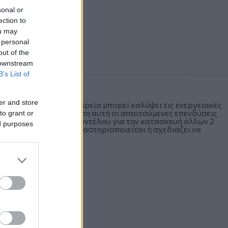
sonal or
ection to
ou may
 personal
out of the
 downstream
B’s List of
er and store
Η 2026 - 2030, η εταιρεία μπορεί καλύψει τις ενεργειακές
 Ελλάδα (στην περίπτωση αυτή οι απαιτούμενες επενδύσεις
to grant or
αι η «εξαγωγή» του μοντέλου για την κατασκευή άλλων 2
ed purposes
λικής Ευρώπης όπου δραστηριοποιείται ή σχεδιάζει να