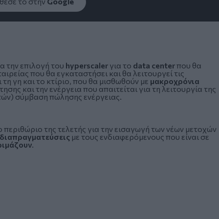
εσέ το στην
Google
α την επιλογή του
hyperscaler
για το
data center
που θα
εταιρείας που θα εγκαταστήσει και θα λειτουργεί τις
ι τη γη και το κτίριο, που θα μισθωθούν με
μακροχρόνια
ησης και την ενέργεια που απαιτείται για τη λειτουργία της
τών) σύμβαση πώλησης ενέργειας.
ο περιθώριο της τελετής για την εισαγωγή των νέων μετοχών
διαπραγματεύσεις
με τους ενδιαφερόμενους που είναι σε
ιμάζουν
.