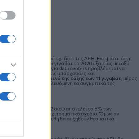
υ νέου επιχειρηματικού σχεδίου της ΔΕΗ. Εκτιμάται ότι η
σε 163 γιγαβάτ από 46 γιγαβάτ το 2020 εξαιτίας μεταξύ
Στην Ευρώπη η ζήτηση για data centers προβλέπεται να
ο δεν καλύπτεται από τις υπάρχουσες και
υγκεκριμένα, υπάρχει
κενό της τάξης των 11 γιγαβάτ
, μέρος
εις της η ΔΕΗ, εκμεταλλευόμενη τα συγκριτικά της
nter της Κοζάνης (1,2 δισ.) αποτελεί το 5% των
μβάνονται στο νέο επιχειρηματικό σχέδιο. Όμως αν
τηση, προφανώς τα μεγέθη θα αυξηθούν θεαματικά.
 ότι το πρόγραμμα αγοράς ιδίων μετοχών της ΔΕΗ θα