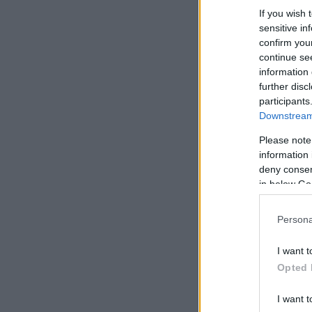
If you wish 
sensitive in
confirm you
continue se
information 
further disc
participants
Downstream 
Please note
information 
deny consent
in below Go
Persona
I want t
Opted 
I want t