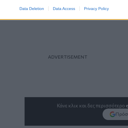
συνεχίσει να εφαρμόζεται και μετά την αύξηση κ
Data Deletion
Data Access
Privacy Policy
Κάνε κλικ και δες περισσότερο
Πρόσθ