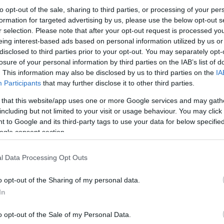
to opt-out of the sale, sharing to third parties, or processing of your per
formation for targeted advertising by us, please use the below opt-out s
r selection. Please note that after your opt-out request is processed y
eing interest-based ads based on personal information utilized by us or
disclosed to third parties prior to your opt-out. You may separately opt-
losure of your personal information by third parties on the IAB’s list of
. This information may also be disclosed by us to third parties on the
IA
Participants
that may further disclose it to other third parties.
 that this website/app uses one or more Google services and may gath
Σύμφωνα με το νέο επιχειρηματικό σχέδιο της ΔΕ
ανάγκες για data centers ισχύος 2 γιγαβάτ στην
including but not limited to your visit or usage behaviour. You may click 
φθάνουν στα 20 δισ. ευρώ). Παράλληλα εξετάζετ
 to Google and its third-party tags to use your data for below specifi
γιγαβάτ στις περιοχές της Κεντρικής και Ανατο
ogle consent section.
επεκταθεί η επιχείρηση.
l Data Processing Opt Outs
o opt-out of the Sharing of my personal data.
In
o opt-out of the Sale of my Personal Data.