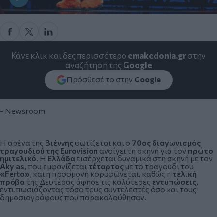
Κάνε κλικ και δες περισσότερο
emakedonia.gr
στην
αναζήτηση της
Google
Πρόσθεσέ το στην
Google
- Newsroom
Η αρένα της
Βιέννης
φωτίζεται και ο
70ος διαγωνισμός
τραγουδιού της
Eurovision
ανοίγει τη σκηνή για τον
πρώτο
ημιτελικό
. Η
Ελλάδα
εισέρχεται δυναμικά στη σκηνή με τον
Akylas
, που εμφανίζεται
τέταρτος
με το τραγούδι του
«Ferto»
, και η προσμονή κορυφώνεται, καθώς η
τελική
πρόβα
της Δευτέρας άφησε τις καλύτερες
εντυπώσεις
,
εντυπωσιάζοντας τόσο τους συντελεστές όσο και τους
δημοσιογράφους που παρακολούθησαν.