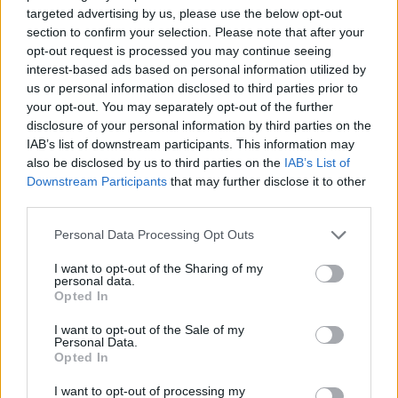
αναλαμβάνουν να μεταφέρουν στους
τηλεθεατές
τον
targeted advertising by us, please use the below opt-out
μοναδικό παλμό του
70ού Διαγωνισμού Τραγουδιού της
section to confirm your selection. Please note that after your
Eurovision
, που θα πραγματοποιηθεί στη
Βιέννη
της
opt-out request is processed you may continue seeing
Αυστρίας.
interest-based ads based on personal information utilized by
us or personal information disclosed to third parties prior to
your opt-out. You may separately opt-out of the further
Στον πρώτο
ημιτελικό
της Τρίτης (12/5) θα υπάρχει έντονο
disclosure of your personal information by third parties on the
ελληνικό ενδιαφέρον, καθώς η
Ευρώπη
θα υποδεχθεί ως
guest star
τη
Βίκυ Λέανδρος
, που επιστρέφει στη Βιέννη για
IAB’s list of downstream participants. This information may
να παρουσιάσει μια νέα
διασκευή
του «
L’amour est bleu
». Το
also be disclosed by us to third parties on the
IAB’s List of
τραγούδι είχε πρωτοερμηνευτεί από εκείνη το 1967, σε
Downstream Participants
that may further disclose it to other
ηλικία μόλις
15 ετών
, αφήνοντας το δικό του
ιστορικό
αποτύπωμα
στον διαγωνισμό.
third parties.
Please note that this website/app uses one or more Google
Personal Data Processing Opt Outs
Κάνε κλικ και δες περισσότερο
emakedonia.gr
στην
services and may gather and store information including but
αναζήτηση της
Google
not limited to your visit or usage behaviour. You may click to
I want to opt-out of the Sharing of my
personal data.
grant or deny consent to Google and its third-party tags to
Πρόσθεσέ το στην
Google
Opted In
use your data for below specified purposes in below Google
consent section.
I want to opt-out of the Sale of my
Personal Data.
Opted In
ΨΥΧΑΓΩΓΙΑ
μουσική
eurovision
I want to opt-out of processing my