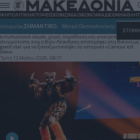
Η Ελλάδα στη σκηνή της Eurovision: Ο
Akylas έτοιμος για τον πρώτο ημιτελικό
ΙΚΗ
ΠΟΛΙΤΙΚΗ
ΑΠΟΨΕΙΣ
ΚΟΙΝΩΝΙΑ
ΟΙΚΟΝΟΜΙΑ
ΔΙΕΘΝΗ
ΑΘΛΗΤ
με το «Ferto» (βίντεο)
ουργίας
ΣΗΜΑΝΤΙΚΟ:
Μετρό Θεσσαλονίκης: Αλλάζει σήμ
ΣΤΟΙΧ
Η ελληνική συμμετοχή εμφανίζεται τέταρτη, με
εντυπωσιακά visuals, χορό, παράδοση και ανατρεπτικά
στιγμιότυπα, ενώ η Βίκυ Λέανδρος επιστρέφει στη Βιέννη ως
guest star για να ξαναζωντανέψει το ιστορικό «L’amour est
bleu»
Τρίτη 12 Μαΐου 2026, 08:17