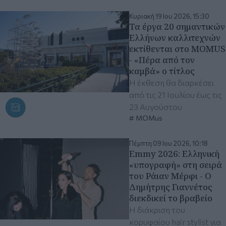
Κυριακή 19 Ιου 2026, 15:30
Τα έργα 20 σημαντικών
Ελλήνων καλλιτεχνών
εκτίθενται στο MOMUS
- «Πέρα από τον
καμβά» ο τίτλος
Η έκθεση θα διαρκέσει
από τις 21 Ιουλίου έως τις
23 Αυγούστου
MOMus
Πέμπτη 09 Ιου 2026, 10:18
Emmy 2026: Ελληνική
«υπογραφή» στη σειρά
του Ράιαν Μέρφι - Ο
Δημήτρης Γιαννέτος
διεκδικεί το βραβείο
Η διάκριση του
κορυφαίου hair stylist για