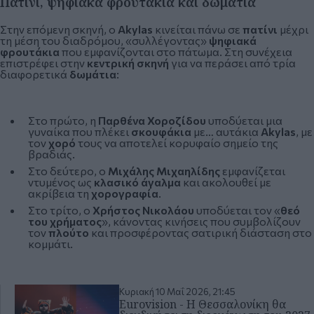
Πατίνι, ψηφιακά φρουτάκια και δωμάτια
Στην επόμενη σκηνή, ο
Akylas
κινείται πάνω σε
πατίνι
μέχρι
τη μέση του διαδρόμου, «συλλέγοντας»
ψηφιακά
φρουτάκια
που εμφανίζονται στο πάτωμα. Στη συνέχεια
επιστρέφει στην
κεντρική σκηνή
για να περάσει από τρία
διαφορετικά
δωμάτια
:
Στο πρώτο, η
Παρθένα Χοροζίδου
υποδύεται μια
γυναίκα που πλέκει
σκουφάκια
με… αυτάκια
Akylas
, με
τον
χορό
τους να αποτελεί κορυφαίο σημείο της
βραδιάς.
Στο δεύτερο, ο
Μιχάλης Μιχαηλίδης
εμφανίζεται
ντυμένος ως
κλασικό άγαλμα
και ακολουθεί με
ακρίβεια τη
χορογραφία
.
Στο τρίτο, ο
Χρήστος Νικολάου
υποδύεται τον «
θεό
του χρήματος
», κάνοντας κινήσεις που συμβολίζουν
τον
πλούτο
και προσφέροντας σατιρική διάσταση στο
κομμάτι.
Κυριακή 10 Μαΐ 2026, 21:45
Eurovision - Η Θεσσαλονίκη θα