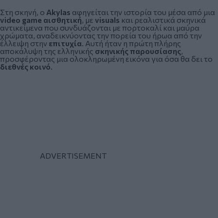
Στη σκηνή, ο
Akylas
αφηγείται την ιστορία του μέσα από μια
video game αισθητική
, με
visuals
και ρεαλιστικά σκηνικά
αντικείμενα που συνδυάζονται με πορτοκαλί και μαύρα
χρώματα, αναδεικνύοντας την πορεία του ήρωα από την
έλλειψη στην
επιτυχία
. Αυτή ήταν η πρώτη πλήρης
αποκάλυψη της ελληνικής
σκηνικής παρουσίασης
,
προσφέροντας μια ολοκληρωμένη εικόνα για όσα θα δει το
διεθνές κοινό
.