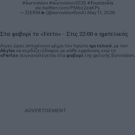
#eurovision
#eurovision2026
#foustanela
pic.twitter.com/PMbz2zaKPs
— ZJERM🔥 (@eurovisionfunA)
May 11, 2026
Στα φαβορί το «Ferto» - Στις 22:00 ο ημιτελικός
Λίγες ώρες απομένουν μέχρι τον πρώτο
ημιτελικό
, με τον
Akylas
να κερδίζει έδαφος με κάθε εμφάνιση, ενώ το
«Ferto»
συγκαταλέγεται στα
φαβορί
της φετινής Eurovision.