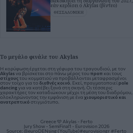
διεκδικήσει τη διοργάνωση του 2027,
εάν κερδίσει ο Akylas (βίντεο)
ΘΕΣΣΑΛΟΝΙΚΗ
Το μεγάλο φινάλε του Akylas
Η κορύφωση έρχεται στη γέφυρα του τραγουδιού, με τον
Akylas
να βρίσκεται στο πάνω μέρος του
προπ
και τους
στίχους
του κομματιού να προβάλλονται μεταφρασμένοι
στον τοίχο για το
διεθνές κοινό
. Εκεί, πραγματοποιεί
pole
dancing
για να κατέβει ξανά στη σκηνή. Οι τέσσερις
χαρακτήρες τον καταδιώκουν μέχρι τη μέση του διαδρόμου,
ολοκληρώνοντας την εμφάνιση με ένα
χιουμοριστικό και
ανατρεπτικό
στιγμιότυπο.
Greece 🩵 Akylas - Ferto
Jury Show - SemiFinal1 - Eurovision 2026
Source: @euroDENsing (YouTube)
#eurovisiongr
#Ferto