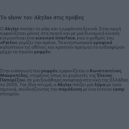
Το show του Akylas στις πρόβες
Ο
Akylas
πατάει το play και η εμφάνιση ξεκινά. Στην αρχή
εμφανίζεται μόνος στη σκηνή και με μια δυναμική κίνηση
ενεργοποιεί ένα
εικονικό interface
, ενώ ο ρυθμός του
«Ferto»
γεμίζει την αρένα. Τα εντυπωσιακά
γραφικά
καλύπτουν τις οθόνες και κρατούν αμείωτο το ενδιαφέρον
μέχρι το πρώτο
ρεφρέν
.
Στην εισαγωγή του
ρεφρέν
, εμφανίζεται ο
Κωνσταντίνος
Μακρυπίδης
, ντυμένος όπως οι χορευτές της
Έλενας
Παπαρίζου
, σε μια ξεκάθαρη αναφορά στη νίκη της Ελλάδας
το 2005. Την ίδια στιγμή, ο
Akylas
παίζει μια
λύρα
με τρία
σχοινιά, συνδυάζοντας την
παράδοση
με ένα έντονα
camp
στοιχείο.