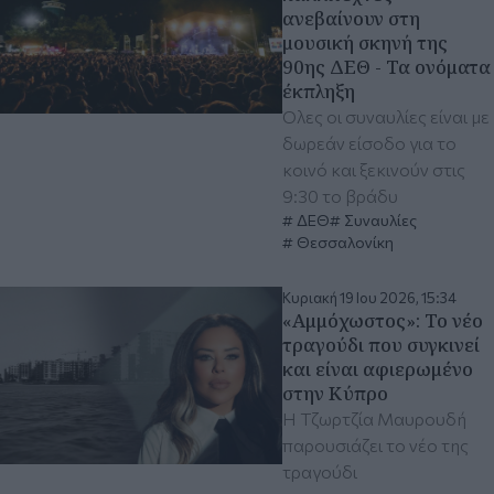
ανεβαίνουν στη
μουσική σκηνή της
90ης ΔΕΘ - Τα ονόματα
έκπληξη
Όλες οι συναυλίες είναι με
δωρεάν είσοδο για το
κοινό και ξεκινούν στις
9:30 το βράδυ
ΔΕΘ
Συναυλίες
Θεσσαλονίκη
Κυριακή 19 Ιου 2026, 15:34
«Αμμόχωστος»: Το νέο
τραγούδι που συγκινεί
και είναι αφιερωμένο
στην Κύπρο
Η Τζωρτζία Μαυρουδή
παρουσιάζει το νέο της
τραγούδι