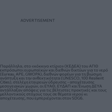
Παράλληλα, στο «κόκκινο κτίριο» (ΚΕΔΕΑ) του ΑΠΘ
εκπρόσωποι ευρωπαϊκών και διεθνών δικτύων για το νερό
(Eureau, APE, GWOPA), διεθνών φορέων για τη βιώσιμη
ανάπτυξη και την ανθεκτικότητα (UNESCO, 100 Resilient
Cities), στελέχη εταιρειών ύδρευσης - αποχέτευσης
μεσογειακών χωρών, οι ΕΥΑΘ, ΕΥΔΑΠ και Ένωση ΔΕΥΑ
αντάλλαξαν απόψεις για τις βέλτιστες πρακτικές και τους
μελλοντικούς στόχους τους σε θέματα νερού κι
αποχέτευσης, που εμπεριέχονται στον SDG6.