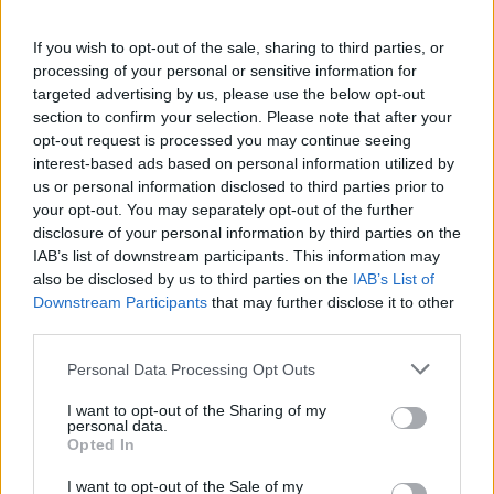
τοπικές κοινωνίες και τις δημοτικές κοινότητες, πέρα από
τους επίσημους φορείς που σχετίζονται με τα νερά. Μια
If you wish to opt-out of the sale, sharing to third parties, or
τέτοια ‘συζήτηση’ με την κοινωνία της Θεσσαλονίκης είναι,
άλλωστε, και η σημερινή δράση μας, με τα περίπτερά μας
processing of your personal or sensitive information for
στο κέντρο της πόλης για τον εορτασμό της Παγκόσμιας
targeted advertising by us, please use the below opt-out
Ημέρας Νερού».
section to confirm your selection. Please note that after your
opt-out request is processed you may continue seeing
interest-based ads based on personal information utilized by
Από όλους τους εισηγητές επισημάνθηκε η κοινωνική
us or personal information disclosed to third parties prior to
διάσταση του Στόχου 6 και η σημασία της συμμετοχής των
your opt-out. You may separately opt-out of the further
πολιτών και των κοινωνικών φορέων στο θέμα της αειφόρας
και ανθεκτικής διαχείρισης των υδατικών συστημάτων.
disclosure of your personal information by third parties on the
IAB’s list of downstream participants. This information may
also be disclosed by us to third parties on the
IAB’s List of
Το διεθνές φόρουμ «ΣΒΑ6 - Πόσιμο νερό και αποχέτευση:
Downstream Participants
that may further disclose it to other
τα κοινά αγαθά στην υπηρεσία της κοινωνίας» («SDG6 -
third parties.
Sustainable Urban Water and Sanitation: Public goods in the
Service of Society») συνδιοργάνωσε η ΕΥΑΘ με το
Κέντρο
Please note that this website/app uses one or more Google
Personal Data Processing Opt Outs
UNESCO Ολοκληρωμένης και Διεπιστημονικής Διαχείρισης
services and may gather and store information including but
Υδατικών Πόρων (ΚΕΟΔΔΥΠ) του ΑΠΘ, την Περιφέρεια
Κεντρικής Μακεδονίας, την ΕΥΔΑΠ και την Ένωση ΔΕΥΑ,
not limited to your visit or usage behaviour. You may click to
I want to opt-out of the Sharing of my
υπό την αιγίδα της Ελληνικής Εθνικής Επιτροπής UNESCO
personal data.
grant or deny consent to Google and its third-party tags to
και του υπουργείου Περιβάλλοντος.
Opted In
use your data for below specified purposes in below Google
consent section.
I want to opt-out of the Sale of my