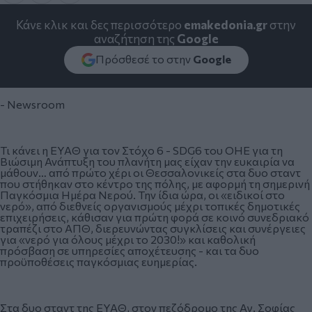
Κάνε κλικ και δες περισσότερο
emakedonia.gr
στην
αναζήτηση της
Google
Πρόσθεσέ το στην
Google
- Newsroom
Τι κάνει η ΕΥΑΘ για τον Στόχο 6 - SDG6 του ΟΗΕ για τη
Βιώσιμη Ανάπτυξη του πλανήτη μας είχαν την ευκαιρία να
μάθουν… από πρώτο χέρι οι Θεσσαλονικείς στα δυο σταντ
που στήθηκαν στο κέντρο της πόλης, με αφορμή τη σημερινή
Παγκόσμια Ημέρα Νερού. Την ίδια ώρα, οι «ειδικοί στο
νερό», από διεθνείς οργανισμούς μέχρι τοπικές δημοτικές
επιχειρήσεις, κάθισαν για πρώτη φορά σε κοινό συνεδριακό
τραπέζι στο ΑΠΘ, διερευνώντας συγκλίσεις και συνέργειες
για «νερό για όλους μέχρι το 2030!» και καθολική
πρόσβαση σε υπηρεσίες αποχέτευσης - και τα δυο
προϋποθέσεις παγκόσμιας ευημερίας.
Στα δυο σταντ της ΕΥΑΘ, στον πεζόδρομο της Αγ. Σοφίας