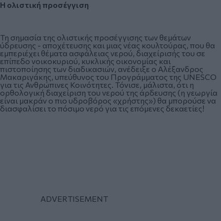
Η ολιστική προσέγγιση
Τη σημασία της ολιστικής προσέγγισης των θεμάτων
ύδρευσης - αποχέτευσης και μιας νέας κουλτούρας, που θα
εμπεριέχει θέματα ασφάλειας νερού, διαχείρισής του σε
επίπεδο νοικοκυριού, κυκλικής οικονομίας και
πιστοποίησης των διαδικασιών, ανέδειξε ο Αλέξανδρος
Μακαριγάκης, υπεύθυνος του Προγράμματος της UNESCO
για τις Ανθρώπινες Κοινότητες. Τόνισε, μάλιστα, ότι η
ορθολογική διαχείριση του νερού της άρδευσης (η γεωργία
είναι μακράν ο πιο υδροβόρος «χρήστης») θα μπορούσε να
διασφαλίσει το πόσιμο νερό για τις επόμενες δεκαετίες!