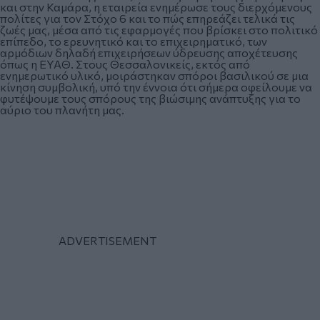
και στην Καμάρα, η εταιρεία ενημέρωσε τους διερχόμενους
πολίτες για τον Στόχο 6 και το πώς επηρεάζει τελικά τις
ζωές μας, μέσα από τις εφαρμογές που βρίσκει στο πολιτικό
επίπεδο, το ερευνητικό και το επιχειρηματικό, των
αρμόδιων δηλαδή επιχειρήσεων ύδρευσης αποχέτευσης
όπως η ΕΥΑΘ. Στους Θεσσαλονικείς, εκτός από
ενημερωτικό υλικό, μοιράστηκαν σπόροι βασιλικού σε μια
κίνηση συμβολική, υπό την έννοια ότι σήμερα οφείλουμε να
φυτέψουμε τους σπόρους της βιώσιμης ανάπτυξης για το
αύριο του πλανήτη μας.