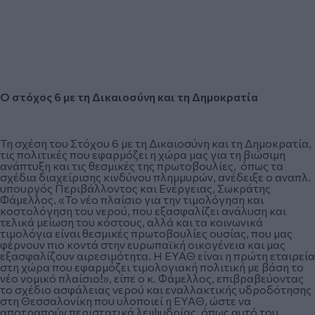
Ο στόχος 6 με τη Δικαιοσύνη και τη Δημοκρατία
Τη σχέση του Στόχου 6 με τη Δικαιοσύνη και τη Δημοκρατία,
τις πολιτικές που εφαρμόζει η χώρα μας για τη βιώσιμη
ανάπτυξη και τις θεσμικές της πρωτοβουλίες, όπως τα
σχέδια διαχείρισης κινδύνου πλημμυρών, ανέδειξε ο αναπλ.
υπουργός Περιβάλλοντος και Ενέργειας, Σωκράτης
Φάμελλος. «Το νέο πλαίσιο για την τιμολόγηση και
κοστολόγηση του νερού, που εξασφαλίζει ανάλυση και
τελικά μείωση του κόστους, αλλά και τα κοινωνικά
τιμολόγια είναι θεσμικές πρωτοβουλίες ουσίας, που μας
φέρνουν πιο κοντά στην ευρωπαϊκή οικογένεια και μας
εξασφαλίζουν αιρεσιμότητα. Η ΕΥΑΘ είναι η πρώτη εταιρεία
στη χώρα που εφαρμόζει τιμολογιακή πολιτική με βάση το
νέο νομικό πλαίσιο!», είπε ο κ. Φάμελλος, επιβραβεύοντας
το σχέδιο ασφάλειας νερού και εναλλακτικής υδροδότησης
στη Θεσσαλονίκη που υλοποιεί η ΕΥΑΘ, ώστε να
αποτραπούν περιστατικά λειψυδρίας, όπως αυτό του