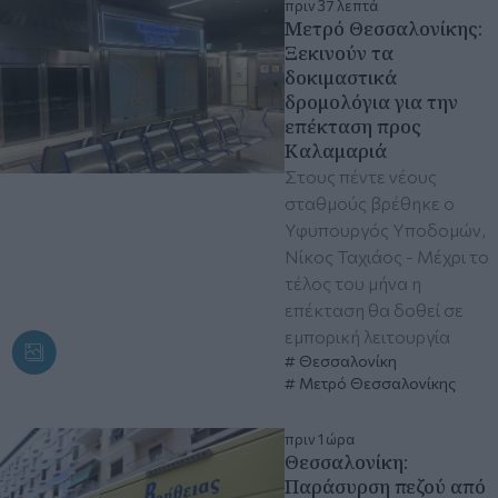
πριν 37 λεπτά
Μετρό Θεσσαλονίκης:
Ξεκινούν τα
δοκιμαστικά
δρομολόγια για την
επέκταση προς
Καλαμαριά
Στους πέντε νέους
σταθμούς βρέθηκε ο
Υφυπουργός Υποδομών,
Νίκος Ταχιάος - Μέχρι το
τέλος του μήνα η
επέκταση θα δοθεί σε
εμπορική λειτουργία
Θεσσαλονίκη
Μετρό Θεσσαλονίκης
πριν 1 ώρα
Θεσσαλονίκη:
Παράσυρση πεζού από