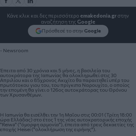
Κάνε κλικ και δες περισσότερο
emakedonia.gr
στην
αναζήτηση της
Google
Πρόσθεσέ το στην
Google
- Newsroom
Έπειτα από 30 χρόνια και 5 μήνες, η βασιλεία του
αυτοκράτορα της Ιαπωνίας θα ολοκληρωθεί στις 30
Απριλίου και ο 85χρονος Ακιχίτο θα παραιτηθεί υπέρ του
πρωτότοκου γιου του, του πρίγκιπα Ναρουχίτο, ο οποίος
την επομένη θα γίνει ο 126ος αυτοκράτορας του Θρόνου
των Χρυσανθέμων.
Η Ιαπωνία θα εισέλθει την 1η Μαΐου στις 00:01 (Τρίτη 18:00
ώρα Ελλάδας) στο έτος 1 της νέας αυτοκρατορικής εποχής
"Reiwa" ("όμορφη αρμονία"), έπειτα από τρεις δεκαετίες της
εποχής Heisei ("ολοκλήρωση της ειρήνης").