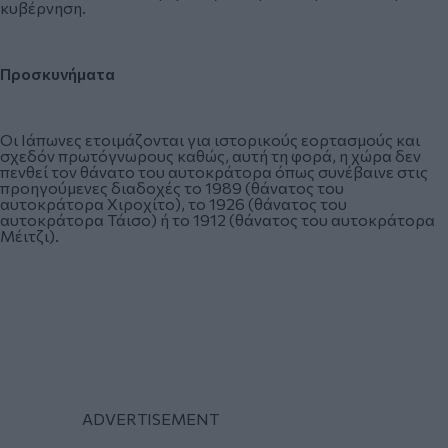
κυβέρνηση.
Προσκυνήματα
Οι Ιάπωνες ετοιμάζονται για ιστορικούς εορτασμούς και
σχεδόν πρωτόγνωρους καθώς, αυτή τη φορά, η χώρα δεν
πενθεί τον θάνατο του αυτοκράτορα όπως συνέβαινε στις
προηγούμενες διαδοχές το 1989 (θάνατος του
αυτοκράτορα Χιροχίτο), το 1926 (θάνατος του
αυτοκράτορα Τάισο) ή το 1912 (θάνατος του αυτοκράτορα
Μέιτζι).