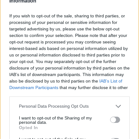
Information
Κάνε κλικ και δες περισσότερο
emakedonia.gr
στην
If you wish to opt-out of the sale, sharing to third parties, or
αναζήτηση της
Google
processing of your personal or sensitive information for
Πρόσθεσέ το στην
Google
targeted advertising by us, please use the below opt-out
section to confirm your selection. Please note that after your
opt-out request is processed you may continue seeing
interest-based ads based on personal information utilized by
us or personal information disclosed to third parties prior to
ΔΙΕΘΝΗ
your opt-out. You may separately opt-out of the further
disclosure of your personal information by third parties on the
IAB’s list of downstream participants. This information may
also be disclosed by us to third parties on the
IAB’s List of
Downstream Participants
that may further disclose it to other
third parties.
Please note that this website/app uses one or more Google
Personal Data Processing Opt Outs
services and may gather and store information including but
not limited to your visit or usage behaviour. You may click to
I want to opt-out of the Sharing of my
personal data.
grant or deny consent to Google and its third-party tags to
Opted In
use your data for below specified purposes in below Google
consent section.