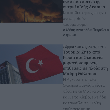
εγκαταστάσεις της
πετρελαϊκής Aramco
Κατασβέστηκε χωρίς να
αναφερθούν
τραυματισμοί
Μέση Ανατολή
Πετρέλαιο
φωτιά
Σάββατο 08 Αυγ 2026, 22:02
Τουρκία: Ζητά από
Ρωσία και Ουκρανία
μορατόριουμ στις
επιθέσεις σε πλοία στη
Μαύρη Θάλασσα
Η Άγκυρα, η οποία
διατηρεί στενές σχέσεις
τόσο με τη Μόσχα όσο
και με το Κίεβο, είχε ήδη
καταγγείλει την Τρίτη
επιθέσεις με μη