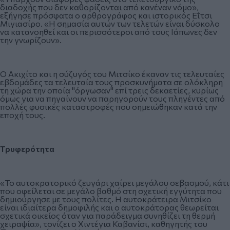
διαδοχής που δεν καθορίζονται από κανέναν νόμο»,
εξήγησε πρόσφατα ο αρθρογράφος και ιστορικός Εΐτσι
Μιγιασίρο. «Η σημασία αυτών των τελετών είναι δύσκολο
να κατανοηθεί και οι περισσότεροι από τους Ιάπωνες δεν
την γνωρίζουν».
Ο Ακιχίτο και η σύζυγός του Μιτσίκο έκαναν τις τελευταίες
εβδομάδες τα τελευταία τους προσκυνήματα σε ολόκληρη
τη χώρα την οποία "όργωσαν" επί τρεις δεκαετίες, κυρίως
όμως για να πηγαίνουν να παρηγορούν τους πληγέντες από
πολλές φυσικές καταστροφές που σημειώθηκαν κατά την
εποχή τους.
Τρυφερότητα
«Το αυτοκρατορικό ζευγάρι χαίρει μεγάλου σεβασμού, κάτι
που οφείλεται σε μεγάλο βαθμό στη σχετική εγγύτητα που
δημιούργησε με τους πολίτες. Η αυτοκράτειρα Μιτσίκο
είναι ιδιαίτερα δημοφιλής και ο αυτοκράτορας θεωρείται
σχετικά οικείος όταν για παράδειγμα συνηθίζει τη θερμή
χειραψία», τονίζει ο Χιντέγια Καβανίσι, καθηγητής του