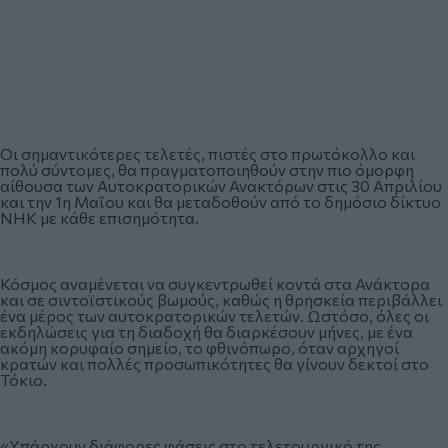
Οι σημαντικότερες τελετές, πιστές στο πρωτόκολλο και
πολύ σύντομες, θα πραγματοποιηθούν στην πιο όμορφη
αίθουσα των Αυτοκρατορικών Ανακτόρων στις 30 Απριλίου
και την 1η Μαΐου και θα μεταδοθούν από το δημόσιο δίκτυο
NHK με κάθε επισημότητα.
Κόσμος αναμένεται να συγκεντρωθεί κοντά στα Ανάκτορα
και σε σιντοϊστικούς βωμούς, καθώς η θρησκεία περιβάλλει
ένα μέρος των αυτοκρατορικών τελετών. Ωστόσο, όλες οι
εκδηλώσεις για τη διαδοχή θα διαρκέσουν μήνες, με ένα
ακόμη κορυφαίο σημείο, το φθινόπωρο, όταν αρχηγοί
κρατών και πολλές προσωπικότητες θα γίνουν δεκτοί στο
Τόκιο.
«Υπάρχουν διάφορες φάσεις στο τελετουργικό της