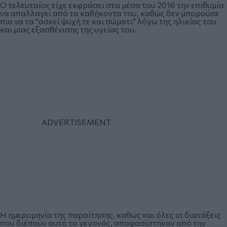
Ο τελευταίος είχε εκφράσει στα μέσα του 2016 την επιθυμία
να απαλλαγεί από τα καθήκοντα του, καθώς δεν μπορούσε
πια να τα "ασκεί ψυχή τε και σώματι" λόγω της ηλικίας του
και μιας εξασθένισης της υγείας του.
Η ημερομηνία της παραίτησης, καθώς και όλες οι διατάξεις
που διέπουν αυτό το γεγονός, αποφασίστηκαν από την