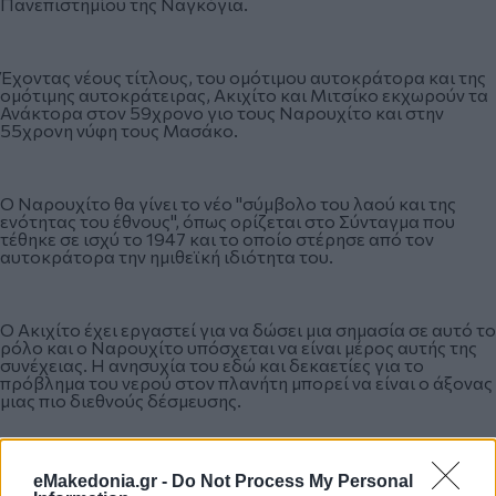
Πανεπιστημίου της Ναγκόγια.
Έχοντας νέους τίτλους, του ομότιμου αυτοκράτορα και της
ομότιμης αυτοκράτειρας, Ακιχίτο και Μιτσίκο εκχωρούν τα
Ανάκτορα στον 59χρονο γιο τους Ναρουχίτο και στην
55χρονη νύφη τους Μασάκο.
Ο Ναρουχίτο θα γίνει το νέο "σύμβολο του λαού και της
ενότητας του έθνους", όπως ορίζεται στο Σύνταγμα που
τέθηκε σε ισχύ το 1947 και το οποίο στέρησε από τον
αυτοκράτορα την ημιθεϊκή ιδιότητα του.
Ο Ακιχίτο έχει εργαστεί για να δώσει μια σημασία σε αυτό το
ρόλο και ο Ναρουχίτο υπόσχεται να είναι μέρος αυτής της
συνέχειας. Η ανησυχία του εδώ και δεκαετίες για το
πρόβλημα του νερού στον πλανήτη μπορεί να είναι ο άξονας
μιας πιο διεθνούς δέσμευσης.
ΑΠΕ/ΜΠΕ
eMakedonia.gr -
Do Not Process My Personal