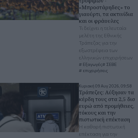
τροφίμων -
«Μπροστάρηδες» το
γιαούρτι, τα ακτινίδια
και οι φράουλες
Τι δείχνει η τελευταία
μελέτη της Εθνικής
Τράπεζας για την
εξωστρέφεια των
ελληνικών επιχειρήσεων
Εξαγωγές
ΣΕΒΕ
επιχειρήσεις
Κυριακή 09 Αυγ 2026, 09:58
Τράπεζες: Αύξησαν τα
κέρδη τους στα 2,5 δισ
ευρώ από προμήθειες,
τόκους και την
πιστωτική επέκταση
Η καθαρή πιστωτική
επέκταση για την