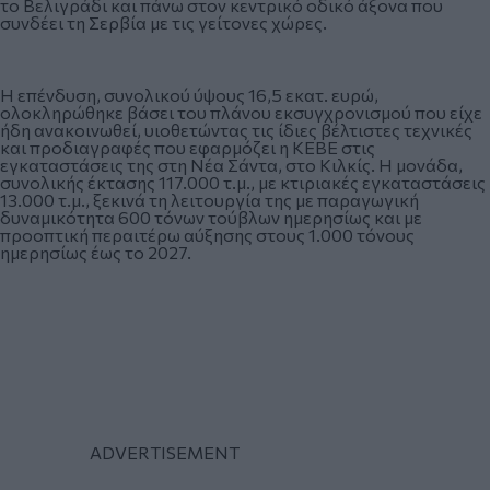
το Βελιγράδι και πάνω στον κεντρικό οδικό άξονα που
συνδέει τη Σερβία με τις γείτονες χώρες.
Η επένδυση, συνολικού ύψους 16,5 εκατ. ευρώ,
ολοκληρώθηκε βάσει του πλάνου εκσυγχρονισμού που είχε
ήδη ανακοινωθεί, υιοθετώντας τις ίδιες βέλτιστες τεχνικές
και προδιαγραφές που εφαρμόζει η ΚΕΒΕ στις
εγκαταστάσεις της στη Νέα Σάντα, στο Κιλκίς. Η μονάδα,
συνολικής έκτασης 117.000 τ.μ., με κτιριακές εγκαταστάσεις
13.000 τ.μ., ξεκινά τη λειτουργία της με παραγωγική
δυναμικότητα 600 τόνων τούβλων ημερησίως και με
προοπτική περαιτέρω αύξησης στους 1.000 τόνους
ημερησίως έως το 2027.