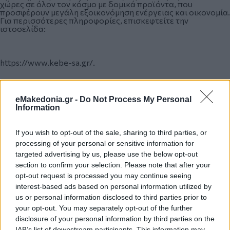
χώρες σε όλον τον κόσμο με δομικά προϊόντα, που
προσφέρουν μεγάλη εξοικονόμηση ενέργειας και οικονομία.
Για περισσότερες πληροφορίες, επισκεφτείτε την
ιστοσελίδα:
https://www.kebe-sa.gr/.
https://www.kebe-sa.rs/
eMakedonia.gr -
Do Not Process My Personal
Information
Κάνε κλικ και δες περισσότερο
emakedonia.gr
στην
If you wish to opt-out of the sale, sharing to third parties, or
αναζήτηση της
Google
processing of your personal or sensitive information for
Πρόσθεσέ το στην
Google
targeted advertising by us, please use the below opt-out
section to confirm your selection. Please note that after your
opt-out request is processed you may continue seeing
interest-based ads based on personal information utilized by
us or personal information disclosed to third parties prior to
ΟΙΚΟΝΟΜΙΑ
your opt-out. You may separately opt-out of the further
disclosure of your personal information by third parties on the
IAB’s list of downstream participants. This information may