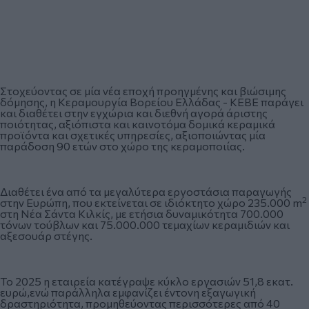
Στοχεύοντας σε μία νέα εποχή προηγμένης και βιώσιμης
δόμησης, η Κεραμουργία Βορείου Ελλάδας - ΚΕΒΕ παράγει
και διαθέτει στην εγχώρια και διεθνή αγορά άριστης
ποιότητας, αξιόπιστα και καινοτόμα δομικά κεραμικά
προϊόντα και σχετικές υπηρεσίες, αξιοποιώντας μία
παράδοση 90 ετών στο χώρο της κεραμοποιίας.
Διαθέτει ένα από τα μεγαλύτερα εργοστάσια παραγωγής
2
στην Ευρώπη, που εκτείνεται σε ιδιόκτητο χώρο 235.000 m
στη Νέα Σάντα Κιλκίς, με ετήσια δυναμικότητα 700.000
τόνων τούβλων και 75.000.000 τεμαχίων κεραμιδιών και
αξεσουάρ στέγης.
Το 2025 η εταιρεία κατέγραψε κύκλο εργασιών 51,8 εκατ.
ευρώ,ενώ παράλληλα εμφανίζει έντονη εξαγωγική
δραστηριότητα, προμηθεύοντας περισσότερες από 40