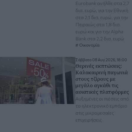
Eurobank ανήλθε στα 2,7
δισ. ευρώ, για την Εθνική
στα 2,1 δισ. ευρώ, για την
Πειραιώς στα 1,8 δισ.
ευρώ και για την Alpha
Bank στα 2,2 δισ. ευρώ
Οικονομία
Σάββατο 08 Αυγ 2026, 18:00
Θερινές εκπτώσεις:
Καλοκαιρινή παγωνιά
στους τζίρους με
μεγάλο αγκάθι τις
ασιατικές πλατφόρμες
Αυξημένες οι πιέσεις από
το ηλεκτρονικό εμπόριο
στις μικρομεσαίες
επιχειρήσεις