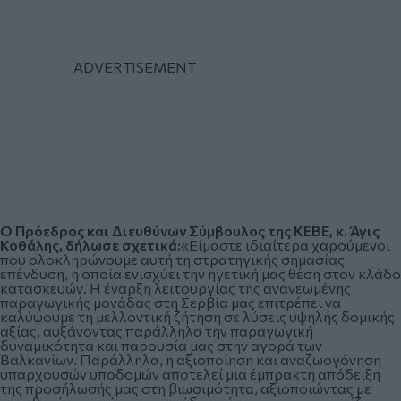
Ο Πρόεδρος και Διευθύνων Σύμβουλος της ΚΕΒΕ, κ. Άγις
Κοθάλης, δήλωσε σχετικά:
«Είμαστε ιδιαίτερα χαρούμενοι
που ολοκληρώνουμε αυτή τη στρατηγικής σημασίας
επένδυση, η οποία ενισχύει την ηγετική μας θέση στον κλάδο
κατασκευών. Η έναρξη λειτουργίας της ανανεωμένης
παραγωγικής μονάδας στη Σερβία μας επιτρέπει να
καλύψουμε τη μελλοντική ζήτηση σε λύσεις υψηλής δομικής
αξίας, αυξάνοντας παράλληλα την παραγωγική
δυναμικότητα και παρουσία μας στην αγορά των
Βαλκανίων. Παράλληλα, η αξιοποίηση και αναζωογόνηση
υπαρχουσών υποδομών αποτελεί μια έμπρακτη απόδειξη
της προσήλωσής μας στη βιωσιμότητα, αξιοποιώντας με