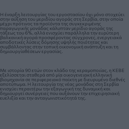
Η έναρξη λειτουργίας του εργοστασίου όχι μόνο στοχεύει
στην αύξηση του μεριδίου αγοράς στη Σερβία, στην οποία
μέχρι πρότινος τα προϊόντα της συγκεκριμένης
παραγωγικής μονάδας κάλυπταν μερίδιο αγοράς της
τάξεως του 6%, αλλά ενισχύει παράλληλα την ευρύτερη
βαλκανική αγορά προσφέροντας σύγχρονες, ενεργειακά
αποδοτικές λύσεις δόμησης υψηλής ποιότητας και
συμβάλλοντας στην τοπική οικονομική ανάπτυξη και τη
δημιουργίαθέσεων εργασίας.
Με ιστορία 90 ετών στον κλάδο της κεραμοποιίας, η ΚΕΒΕ
εξελίσσεται σταθερά από μία οικογενειακή ελληνική
βιομηχανία σε περιφερειακό παίκτη με διευρυμένο διεθνές
αποτύπωμα. Η λειτουργία της νέας μονάδας στη Σερβία
ενισχύει περαιτέρω την εξαγωγική της δυναμική και
δημιουργεί συνέργειες που αυξάνουν την επιχειρησιακή
ευελιξία και την ανταγωνιστικότητά της.