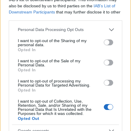
also be disclosed by us to third parties on the
IAB’s List of
Downstream Participants
that may further disclose it to other
third parties.
Please note that this website/app uses one or more Google
Personal Data Processing Opt Outs
services and may gather and store information including but
not limited to your visit or usage behaviour. You may click to
I want to opt-out of the Sharing of my
personal data.
grant or deny consent to Google and its third-party tags to
Opted In
use your data for below specified purposes in below Google
consent section.
I want to opt-out of the Sale of my
Personal Data.
Opted In
I want to opt-out of processing my
Personal Data for Targeted Advertising.
Opted In
I want to opt-out of Collection, Use,
Retention, Sale, and/or Sharing of my
Personal Data that Is Unrelated with the
Purposes for which it was collected.
Opted Out
Google consents