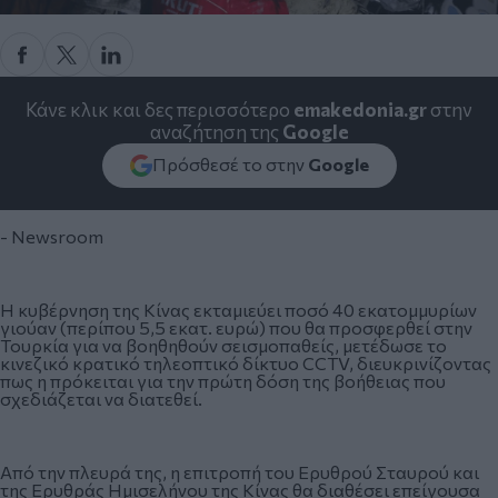
Κάνε κλικ και δες περισσότερο
emakedonia.gr
στην
αναζήτηση της
Google
Πρόσθεσέ το στην
Google
- Newsroom
Η κυβέρνηση της Κίνας εκταμιεύει ποσό 40 εκατομμυρίων
γιούαν (περίπου 5,5 εκατ. ευρώ) που θα προσφερθεί στην
Τουρκία για να βοηθηθούν σεισμοπαθείς, μετέδωσε το
κινεζικό κρατικό τηλεοπτικό δίκτυο CCTV, διευκρινίζοντας
πως η πρόκειται για την πρώτη δόση της βοήθειας που
σχεδιάζεται να διατεθεί.
Από την πλευρά της, η επιτροπή του Ερυθρού Σταυρού και
της Ερυθράς Ημισελήνου της Κίνας θα διαθέσει επείγουσα