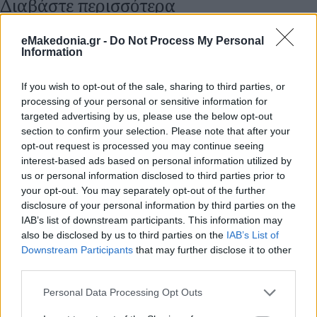
Διαβάστε περισσότερα
Τρίτη 07 Φεβ 2023, 08:08
eMakedonia.gr -
Do Not Process My Personal
Σεισμοί σε Τουρκία και
Information
Συρία: Ο χρόνος
εξαντλείται -
If you wish to opt-out of the sale, sharing to third parties, or
Εκατοντάδες οι
processing of your personal or sensitive information for
εγκλωβισμένοι στα
targeted advertising by us, please use the below opt-out
χαλάσματα
section to confirm your selection. Please note that after your
Οι επιχειρήσεις έρευνας
opt-out request is processed you may continue seeing
interest-based ads based on personal information utilized by
και διάσωσης γίνονται
us or personal information disclosed to third parties prior to
μέσα στο κρύο, υπό
your opt-out. You may separately opt-out of the further
βροχή ή με χιονόπτωση,
disclosure of your personal information by third parties on the
ενίοτε με γυμνά χέρια, για
IAB’s list of downstream participants. This information may
να σωθεί όποια ζωή
also be disclosed by us to third parties on the
IAB’s List of
γίνεται - 45 χώρες δίνουν
Downstream Participants
that may further disclose it to other
βοήθεια στην Τουρκία, η
third parties.
έκκληση της Δαμασκού
Please note that this website/app uses one or more Google
Personal Data Processing Opt Outs
για βοήθεια
services and may gather and store information including but
εισακούστηκε κυρίως από