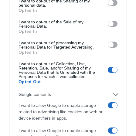
not limited to your visit or usage behaviour. You may click to
I want to opt-out of the Sharing of my
personal data.
τη Ρωσία
grant or deny consent to Google and its third-party tags to
Opted In
use your data for below specified purposes in below Google
consent section.
I want to opt-out of the Sale of my
Τρίτη 07 Φεβ 2023, 07:14
Personal Data.
Λέκκας από την
Opted In
Τουρκία: «Εξαιρετικά
δύσκολες οι συνθήκες,
I want to opt-out of processing my
Personal Data for Targeted Advertising.
δεν υπάρχει
Opted In
συντονισμός» - Έφτασε
η ελληνική αποστολή
I want to opt-out of Collection, Use,
(βίντεο)
Retention, Sale, and/or Sharing of my
Personal Data that Is Unrelated with the
«Πιθανό να μεταφερθεί η
Purposes for which it was collected.
Opted Out
σεισμική δραστηριότητα
προς Συρία, Βηρυτό,
Google consents
Ισραήλ»- Σήμερα, η
ελληνική αποστολή θα
I want to allow Google to enable storage
related to advertising like cookies on web or
επιχειρήσει να
device identifiers in apps.
απεγκλωβίσει άτομα στα
ερείπια των κτιρίων
I want to allow Google to enable storage