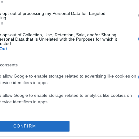
In
έτσι πέραν των πρώτων 37 δεν γνωρίζουμε κάτι π
στρατηγική του πρώην υπουργού να μην ανοίγει
to opt-out of processing my Personal Data for Targeted
ing.
In
«Είναι τιμή μου να με λένε αντάρτη για την πόλ
κοκορομαχίες. Όλοι με λένε Γιώργο», σημείωσε ο
o opt-out of Collection, Use, Retention, Sale, and/or Sharing
ersonal Data that Is Unrelated with the Purposes for which it
lected.
Out
Κοντά στον Γιώργο Ορφανό φαίνεται ότι κινείται
χαρτιά του σε επίπεδο ανθρώπων. Όμως η μέχρι 
της λαϊκής και πατριωτικής δεξιάς. Δηλαδή κον
consents
Κωνσταντίνο Ζέρβα και τον Νίκο Ταχιάο. Όλοι 
o allow Google to enable storage related to advertising like cookies on
evice identifiers in apps.
o allow Google to enable storage related to analytics like cookies on
evice identifiers in apps.
CONFIRM