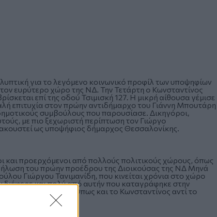
λυπτική για το λεγόμενο κοινωνικό προφίλ των υποψηφίων
ον ευρύτερο χώρο της ΝΔ. Την Τετάρτη ο Κωνσταντίνος
ρίσκεται επί της οδού Τσιμισκή 127. Η μικρή αίθουσα γέμισε
καλή επιτυχία στον πρώην αντιδήμαρχο του Γιάννη Μπουτάρη
 δημοτικούς συμβούλους που παρουσίασε. Δικηγόροι,
υτούς, με πιο ξεχωριστή περίπτωση τον Γιώργο
 ακουστεί ως υποψήφιος δήμαρχος Θεσσαλονίκης.
οι και προερχόμενοι από πολλούς πολιτικούς χώρους, όπως
δήλωση του πρώην προέδρου της Διοικούσας της ΝΔ Μηνά
ύλου Γιώργου Τανιμανίδη, που κινείται χρόνια στο χώρο
 διέφερε και πολύ από αυτήν που καταγράφηκε στην
υρα τη σημασία του. Όπως και το Κωνσταντίνος αντί το