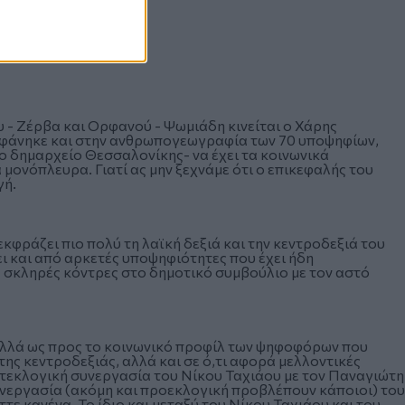
 - Ζέρβα και Ορφανού - Ψωμιάδη κινείται ο Χάρης
 φάνηκε και στην ανθρωπογεωγραφία των 70 υποψηφίων,
ο δημαρχείο Θεσσαλονίκης- να έχει τα κοινωνικά
 μονόπλευρα. Γιατί ας μην ξεχνάμε ότι ο επικεφαλής του
γή.
εκφράζει πιο πολύ τη λαϊκή δεξιά και την κεντροδεξιά του
ει και από αρκετές υποψηφιότητες που έχει ήδη
ς σκληρές κόντρες στο δημοτικό συμβούλιο με τον αστό
Πολλά ως προς το κοινωνικό προφίλ των ψηφοφόρων που
ης κεντροδεξιάς, αλλά και σε ό,τι αφορά μελλοντικές
μετεκλογική συνεργασία του Νίκου Ταχιάου με τον Παναγιώτη
υνεργασία (ακόμη και προεκλογική προβλέπουν κάποιοι) του
ε κανένα. Το ίδιο και μεταξύ του Νίκου Ταχιάου και του