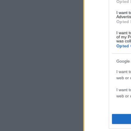
Opted 
I want 
Advertis
Opted 
I want t
of my P
was col
Opted 
Google 
I want t
web or d
I want t
web or d