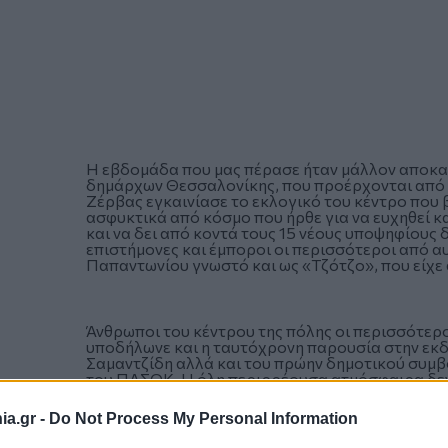
Η εβδομάδα που μας πέρασε ήταν μάλλον αποκα
δημάρχων Θεσσαλονίκης, που προέρχονται από τ
Ζέρβας εγκαινίασε το εκλογικό του κέντρο που β
ασφυκτικά από κόσμο που ήρθε για να ευχηθεί 
και να δει από κοντά τους 15 νέους υποψηφίους
επιστήμονες και έμποροι οι περισσότεροι από α
Παπαντωνίου γνωστό και ως «Τζότζο», που είχε
Άνθρωποι του κέντρου της πόλης οι περισσότερ
υποδήλωνε και η ταυτόχρονη παρουσία στην εκ
Σαμαντζίδη αλλά και του πρώην δημοτικού συμβο
του ΠΑΣΟΚ. Η όλη περιρρέουσα ατμόσφαιρα δεν
εκδήλωση του Νίκου Ταχιάου. Και αυτό έχει σίγο
Κώστας…
a.gr -
Do Not Process My Personal Information