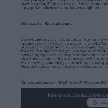
Κωνσταντίνου Ζέρβα μετά τις εκλογές. Αν και όπω
εποχής Κλεισθένη όλα μπορούν να συμβούν.
Όλοι εκτός… Θεσσαλονίκης
Στα ενδιαφέροντα της εβδομάδας ήταν και η εγκ
γραμματέας τη Πολιτικής Επιτροπής της ΝΔ Λευ
αυτογκόλ. Γιατί σε αυτήν δινόταν η οδηγία προς
τους συνδυασμούς που έχουν ως αναφορά τη ΝΔ, 
εγκύκλιος ερμηνεύτηκε στη Θεσσαλονίκη ως το 
κατεβαίνουν από τη ΝΔ στον κεντρικό δήμο, π
Λευτέρη Αυγενάκη να βγει και να διορθώσει τη γ
Θεσσαλονίκη, όπου στηρίζεται ο συνδυασμός το
*Δημοσιεύθηκε στη "ΜτΚ" στις 31 Μαρτίου 20
Κάνε κλικ και δες περισσότερο
Πρόσθ