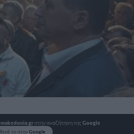
emakedonia.gr
στην αναζήτηση της
Google
εσέ το στην
Google