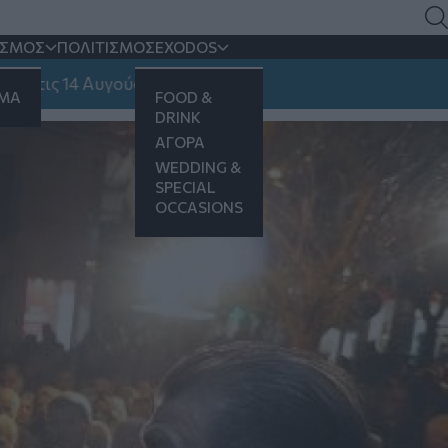
ΙΣΜΟΣ
ΠΟΛΙΤΙΣΜΟΣ
EXODOS
α τον κεντρικό δήμο
 14 Αυγούστου
ΗΜΑ
FOOD &
DRINK
ΑΓΟΡΑ
WEDDING &
SPECIAL
OCCASIONS