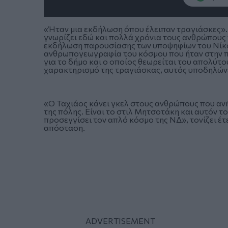
«Ήταν μια εκδήλωση όπου έλειπαν τραγιάσκες». 
γνωρίζει εδώ και πολλά χρόνια τους ανθρώπους
εκδήλωση παρουσίασης των υποψηφίων του Νίκο
ανθρωπογεωγραφία του κόσμου που ήταν στην π
για το δήμο και ο οποίος θεωρείται του απολύτ
χαρακτηρισμό της τραγιάσκας, αυτός υποδηλώνε
«Ο Ταχιάος κάνει γκελ στους ανθρώπους που ανή
της πόλης. Είναι το στιλ Μητσοτάκη και αυτόν τ
προσεγγίσει τον απλό κόσμο της ΝΔ», τονίζει έ
απόσταση.