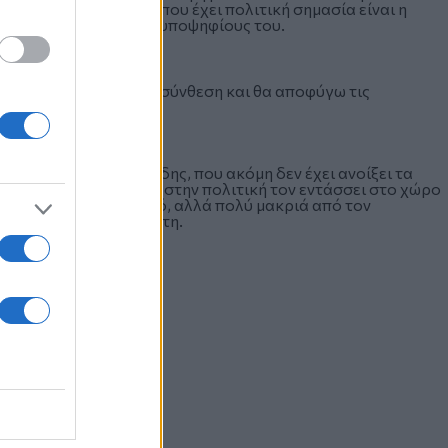
αραπάνω, όμως αυτό που έχει πολιτική σημασία είναι η
 καβγάδες με τους ανθυποψηφίους του.
η. Εγώ θα υπηρετήσω τη σύνθεση και θα αποφύγω τις
 ομιλητής.
 ο Παναγιώτης Ψωμιάδης, που ακόμη δεν έχει ανοίξει τα
στιγμής παρουσία του στην πολιτική τον εντάσσει στο χώρο
τά στον Γιώργο Ορφανό, αλλά πολύ μακριά από τον
τον φωνάζουν Παναγιώτη.