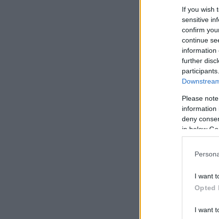
If you wish 
sensitive in
confirm you
continue se
information 
further disc
participants
Downstream 
Please note
information 
deny consent
in below Go
Persona
I want t
Opted 
I want t