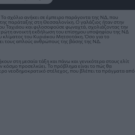
Το σχόλιο ανήκει σε έμπειρο παράγοντα της ΝΔ, που
 της παράταξης στη Θεσσαλονίκη. Ο γαλάζιος ήταν στην
υ Ταχιάου και φιλοσοφούσε φωναχτά, σχολιάζοντας την
ρώτη ανοικτή εκδήλωση του επίσημου υποψηφίου της ΝΔ
ου κλίματος του Κυριάκου Μητσοτάκη. Όσο για το
ι τους απλούς ανθρώπους της βάσης της ΝΔ.
κουν στη μεσαία τάξη και πάνω και γενικότερα στους ελίτ
ον κόσμο προσελκύει. Το πρόβλημα είναι το πώς θα
τερο νεοδημοκρατικό στέλεχος, που βλέπει τα πράγματα από