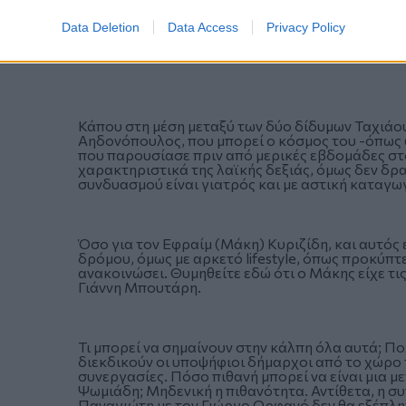
Data Deletion
Data Access
Privacy Policy
Κάπου στη μέση μεταξύ των δύο δίδυμων Ταχιάου
Αηδονόπουλος, που μπορεί ο κόσμος του -όπως
που παρουσίασε πριν από μερικές εβδομάδες στ
χαρακτηριστικά της λαϊκής δεξιάς, όμως δεν δρα
συνδυασμού είναι γιατρός και με αστική καταγω
Όσο για τον Εφραίμ (Μάκη) Κυριζίδη, και αυτός 
δρόμου, όμως με αρκετό lifestyle, όπως προκύπτ
ανακοινώσει. Θυμηθείτε εδώ ότι ο Μάκης είχε τι
Γιάννη Μπουτάρη.
Τι μπορεί να σημαίνουν στην κάλπη όλα αυτά; 
διεκδικούν οι υποψήφιοι δήμαρχοι από το χώρο τ
συνεργασίες. Πόσο πιθανή μπορεί να είναι μια 
Ψωμιάδη; Μηδενική η πιθανότητα. Αντίθετα, η σ
Παναγιώτη με τον Γιώργο Ορφανό δεν θα εξέπληττ