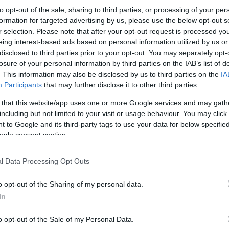
to opt-out of the sale, sharing to third parties, or processing of your per
formation for targeted advertising by us, please use the below opt-out s
r selection. Please note that after your opt-out request is processed y
eing interest-based ads based on personal information utilized by us or
disclosed to third parties prior to your opt-out. You may separately opt-
losure of your personal information by third parties on the IAB’s list of
. This information may also be disclosed by us to third parties on the
IA
Participants
that may further disclose it to other third parties.
 that this website/app uses one or more Google services and may gath
including but not limited to your visit or usage behaviour. You may click 
 to Google and its third-party tags to use your data for below specifi
ogle consent section.
l Data Processing Opt Outs
Μια ημέρα μετά, το προεκλογικό σκηνικό μεταφ
εγκαίνια του προεκλογικού κέντρου του Γιώργου
τις λεγόμενες τραγιάσκες να κυριαρχούν. Για 
o opt-out of the Sharing of my personal data.
ενδιαφέρον είχαν οι παρουσίες ανθρώπων που 
In
ο Νίκος Παπαγιανόπουλος και ο Θόδωρος Αθανά
πρώτης καραμανλικής περιόδου, όπως ο Γιώργος
παλιοί ψηφοφόροι του Γιώργου Ορφανού,αλλά κα
o opt-out of the Sale of my Personal Data.
Θεσσαλονίκη, για να στηρίξουν τον υποψήφιο δ