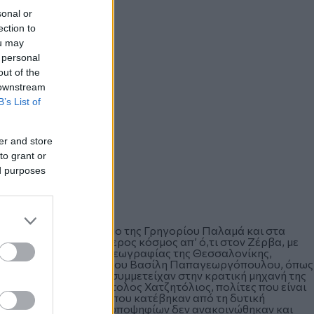
sonal or
ection to
ou may
 personal
out of the
 downstream
B’s List of
er and store
to grant or
ed purposes
έρθηκε στον πεζόδρομο της Γρηγορίου Παλαμά και στα
 Ορφανού. Περισσότερος κόσμος απ’ ό,τι στον Ζέρβα, με
το γνώστη της ανθρωπογεωγραφίας της Θεσσαλονίκης,
μετείχαν στη διοίκηση του Βασίλη Παπαγεωργόπουλου, όπως
σαρος, στελέχη που συμμετείχαν στην κρατική μηχανή της
 Σκόδρας και ο Απόστολος Χατζητόλιος, πολίτες που είναι
ι αρκετοί άνθρωποι που κατέβηκαν από τη δυτική
ήμαρχο. Νέα ονόματα υποψηφίων δεν ανακοινώθηκαν και