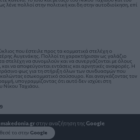
ς λένε πολλοί στην πολιτική και δη στην αυτοδιοίκηση, επί
ύκλιος που έστειλε προς τα κομματικά στελέχη ο
τέρης Αυγενάκης. Πολλοί τη χαρακτήρισαν ως γαλάζιο
 τα στελέχη να συνομιλούν και να συνεργάζονται με όλους
και να αποφεύγονται εντάσεις και αρνητικές αναφορές. Η
πράσινο φως για τη στήριξη όλων των συνδυασμών που
ροκαλώντας εσωκομματικό σούσουρο. Και αναγκάζοντας τον
ραμμή, υπογραμμίζοντας ότι αυτό δεν ισχύει στη
υ Νίκου Ταχιάου.
19
emakedonia.gr
στην αναζήτηση της
Google
εσέ το στην
Google