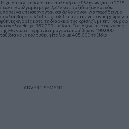
Η χώρα που κέρδισε την επιλογή των Ελλήνων για το 2018
ήταν η Βουλγαρία με με 2,37 εκατ. ταξίδια (αν και εδώ
μπορεί να υπεισέρχονται και άλλο λόγοι, για παράδειγμα
πολλοί βορειοελλαδίτες ταξίδευαν στην γειτονική χώρα για
φθηνές αγορές κατά τη διάρκεια της κρίσης), με την Τουρκία
να ακολουθεί με 967.000 ταξίδια. Εστιάζοντας στις χώρες
της ΕΕ, για τη Γερμανία πραγματοποιήθηκαν 499.000
ταξίδια και ακολουθεί η Ιταλία με 405.000 ταξίδια.