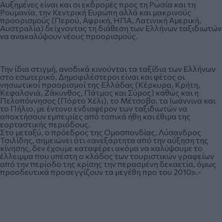
Αυξημένες είναι και οι εκδρομές προς τη Ρωσία και τη
Ρουμανία, την Κεντρική Ευρώπη αλλά και μακρινούς
προορισμούς (Περού, Αφρική, ΗΠΑ, Λατινική Αμερική,
Αυστραλία) δείχνοντας τη διάθεση των Ελλήνων ταξιδιωτών
να ανακαλύψουν νέους προορισμούς.
Την ίδια στιγμή, ανοδικά κινούνται τα ταξίδια των Ελλήνων
στο εσωτερικό, Δημοφιλέστεροι είναι και φέτος οι
νησιωτικοί προορισμοί της Ελλάδας (Κέρκυρα, Κρήτη,
Κεφαλονιά, Ζάκυνθος, Πάτμος και Σύρος) καθώς και η
Πελοπόννησος (Πόρτο Χέλι), το Μέτσοβο, τα Ιωάννινα και
το Πήλιο, με έντονο ενδιαφέρον των ταξιδιωτών να
αποκτήσουν εμπειρίες από τοπικά ήθη και έθιμα της
εορταστικής περιόδους.
Στο μεταξύ, ο πρόεδρος της Ομοσπονδίας, Λύσανδρος
Τσιλίδης, σημειώνει ότι «ανεξάρτητα από την αύξηση της
κίνησης, δεν έχουμε καταφέρει ακόμα να καλύψουμε το
έλλειμμα που υπέστη ο κλάδος των τουριστικών γραφείων
από την περίοδο της κρίσης την περασμένη δεκαετία, όμως
προοδευτικά προσεγγίζουν τα μεγέθη προ του 2010».-