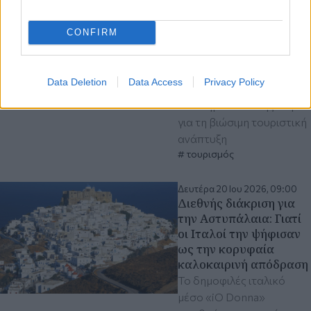
την βάζει πρώτη στις
επιλογές για ήρεμες
CONFIRM
διακοπές το 2026
Διεθνής αποθέωση για
Σεϊτάνι, Ποτάμι και
Data Deletion
Data Access
Privacy Policy
Πυθαγόρειο – Το πλάνο
του Δήμου Δυτικής Σάμου
για τη βιώσιμη τουριστική
ανάπτυξη
τουρισμός
Δευτέρα 20 Ιου 2026, 09:00
Διεθνής διάκριση για
την Αστυπάλαια: Γιατί
οι Ιταλοί την ψήφισαν
ως την κορυφαία
καλοκαιρινή απόδραση
Το δημοφιλές ιταλικό
μέσο «iO Donna»