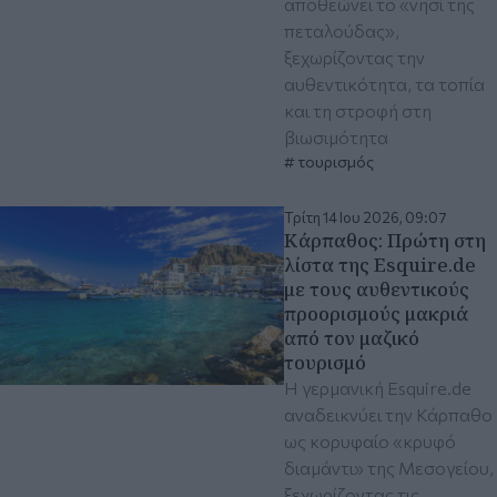
αποθεώνει το «νησί της
πεταλούδας»,
ξεχωρίζοντας την
αυθεντικότητα, τα τοπία
και τη στροφή στη
βιωσιμότητα
τουρισμός
Τρίτη 14 Ιου 2026, 09:07
Κάρπαθος: Πρώτη στη
λίστα της Esquire.de
με τους αυθεντικούς
προορισμούς μακριά
από τον μαζικό
τουρισμό
Η γερμανική Esquire.de
αναδεικνύει την Κάρπαθο
ως κορυφαίο «κρυφό
διαμάντι» της Μεσογείου,
ξεχωρίζοντας τις