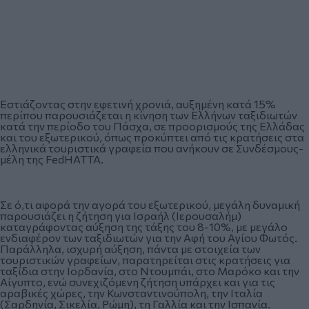
Εστιάζοντας στην εφετινή χρονιά, αυξημένη κατά 15%
περίπου παρουσιάζεται η κίνηση των Ελλήνων ταξιδιωτών
κατά την περίοδο του Πάσχα, σε προορισμούς της Ελλάδας
και του εξωτερικού, όπως προκύπτει από τις κρατήσεις στα
ελληνικά τουριστικά γραφεία που ανήκουν σε Συνδέσμους-
μέλη της FedHATTA.
Σε ό,τι αφορά την αγορά του εξωτερικού, μεγάλη δυναμική
παρουσιάζει η ζήτηση για Ισραήλ (Ιερουσαλήμ)
καταγράφοντας αύξηση της τάξης του 8-10%, με μεγάλο
ενδιαφέρον των ταξιδιωτών για την Αφή του Αγίου Φωτός.
Παράλληλα, ισχυρή αύξηση, πάντα με στοιχεία των
τουριστικών γραφείων, παρατηρείται στις κρατήσεις για
ταξίδια στην Ιορδανία, στο Ντουμπάι, στο Μαρόκο και την
Αίγυπτο, ενώ συνεχιζόμενη ζήτηση υπάρχει και για τις
αραβικές χώρες, την Κωνσταντινούπολη, την Ιταλία
(Σαρδηνία, Σικελία, Ρώμη), τη Γαλλία και την Ισπανία.