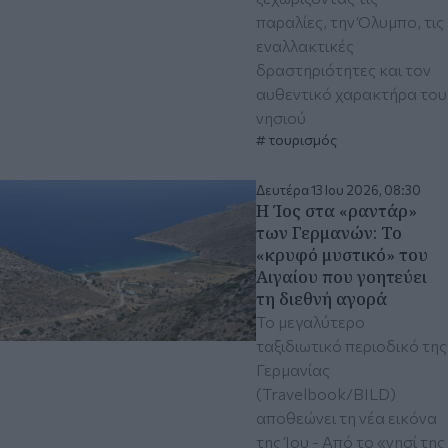
παραλίες, την Όλυμπο, τις
εναλλακτικές
δραστηριότητες και τον
αυθεντικό χαρακτήρα του
νησιού
τουρισμός
Δευτέρα 13 Ιου 2026, 08:30
Η Ίος στα «ραντάρ»
των Γερμανών: Το
«κρυφό μυστικό» του
Αιγαίου που γοητεύει
τη διεθνή αγορά
Το μεγαλύτερο
ταξιδιωτικό περιοδικό της
Γερμανίας
(Travelbook/BILD)
αποθεώνει τη νέα εικόνα
της Ίου - Από το «νησί της