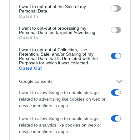
consent section.
I want to opt-out of the Sale of my
Personal Data.
Opted In
I want to opt-out of processing my
Personal Data for Targeted Advertising.
Opted In
I want to opt-out of Collection, Use,
Retention, Sale, and/or Sharing of my
Personal Data that Is Unrelated with the
Purposes for which it was collected.
Opted Out
Google consents
I want to allow Google to enable storage
related to advertising like cookies on web or
Διαβάστε περισσότερα
device identifiers in apps.
Τετάρτη 22 Ιου 2026, 09:07
I want to allow Google to enable storage
Διεθνής ψήφος
related to analytics like cookies on web or
εμπιστοσύνης στη
device identifiers in apps.
Σάμο: Το Lonely Planet