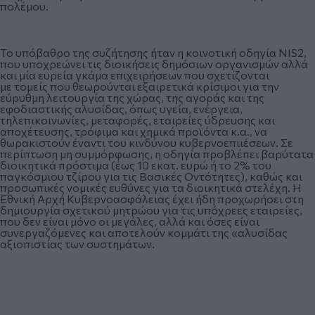
πολέμου.
Το υπόβαθρο της συζήτησης ήταν η κοινοτική οδηγία NIS2,
που υποχρεώνει τις διοικήσεις δημόσιων οργανισμών αλλά
και μία ευρεία γκάμα επιχειρήσεων που σχετίζονται
με τομείς που θεωρούνται εξαιρετικά κρίσιμοι για την
εύρυθμη λειτουργία της χώρας, της αγοράς και της
εφοδιαστικής αλυσίδας, όπως υγεία, ενέργεια,
τηλεπικοινωνίες, μεταφορές, εταιρείες ύδρευσης και
αποχέτευσης, τρόφιμα και χημικά προϊόντα κ.α., να
θωρακιστούν έναντι του κινδύνου κυβερνοεπιιέσεων. Σε
περίπτωση μη συμμόρφωσης, η οδηγία προβλέπει βαρύτατα
διοικητικά πρόστιμα (έως 10 εκατ. ευρώ ή το 2% του
παγκόσμιου τζίρου για τις Βασικές Οντότητες), καθώς και
προσωπικές νομικές ευθύνες για τα διοικητικά στελέχη. Η
Εθνική Αρχή Κυβερνοασφάλειας έχει ήδη προχωρήσει στη
δημιουργία σχετικού μητρώου για τις υπόχρεες εταιρείες,
που δεν είναι μόνο οι μεγάλες, αλλά και όσες είναι
συνεργαζόμενες και αποτελούν κομμάτι της «αλυσίδας
αξιοπιστίας των συστημάτων.