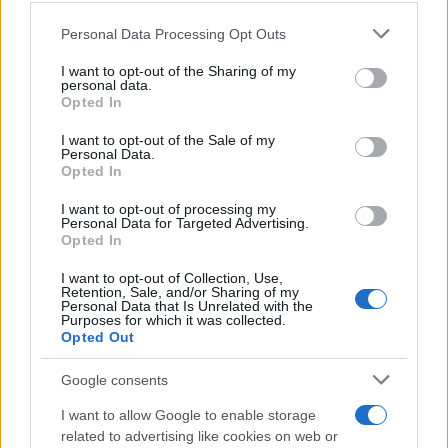
τηλεφωνήματα από δημάρχους σε απόγνωση λόγω
κυβερνοεπιθέσεων που «ρίχνουν» τις οικονομικές ή
Please note that this website/app uses one or more Google
Personal Data Processing Opt Outs
διοικητικές τους υπηρεσίες. Για την άμεση αντιμετώπιση του
services and may gather and store information including but
προβλήματος, το Υπουργείο προκήρυξε ένα πρόγραμμα 7
not limited to your visit or usage behaviour. You may click to
I want to opt-out of the Sharing of my
εκατομμυρίων ευρώ για άμεσες λύσεις κυβερνοασφάλειας
personal data.
grant or deny consent to Google and its third-party tags to
και δοκιμές ευπάθειας (vulnerability tests) στους δήμους,
Opted In
παράλληλα με τις χρηματοδοτήσεις από τα προγράμματα
use your data for below specified purposes in below Google
«Smart Cities».
consent section.
I want to opt-out of the Sale of my
Personal Data.
Opted In
Δημοσιεύτηκε στη «ΜτΚ» 5/7/2026
I want to opt-out of processing my
Personal Data for Targeted Advertising.
Opted In
Σάββατο 25 Απρ 2026, 08:56
Κυβερνοασφάλεια: Ήταν τεχνικό θέμα, έγινε
I want to opt-out of Collection, Use,
Retention, Sale, and/or Sharing of my
στρατηγική προτεραιότητα
Personal Data that Is Unrelated with the
Purposes for which it was collected.
ΚΟΙΝΩΝΙΑ
Opted Out
Google consents
I want to allow Google to enable storage
Κάνε κλικ και δες περισσότερο
emakedonia.gr
στην
related to advertising like cookies on web or
αναζήτηση της
Google