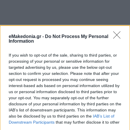
eMakedonia.gr -
Do Not Process My Personal
Information
«Για την κυβερνοάμυνα χρειαζόμαστε υποδομές, αλλά όσο
ασφαλή κι αν είναι τα συστήματα, ο ανθρώπινος
If you wish to opt-out of the sale, sharing to third parties, or
παράγοντας παραμένει ο πιο αδύναμος κρίκος. Αν οι
processing of your personal or sensitive information for
χρήστες πειστούν να δώσουν κωδικούς (π.χ. OTP), αν δεν
targeted advertising by us, please use the below opt-out
χρησιμοποιούν έλεγχο ταυτότητας δύο παραγόντων ή αν
αποθηκεύουν κωδικούς σε απλά αρχεία κειμένου, η
section to confirm your selection. Please note that after your
παραβίαση είναι εύκολη. Δεν είναι σενάρια επιστημονικής
opt-out request is processed you may continue seeing
φαντασίας, τα έχουμε δει να συμβαίνουν» είπε,
interest-based ads based on personal information utilized by
αναφέροντας ως παράδειγμα την παλαιότερη επίθεση στο
us or personal information disclosed to third parties prior to
Κτηματολόγιο, η οποία ξεκίνησε από διαρροή κωδικών
firewall που ήταν γραμμένοι σε αρχείο κειμένου. Η εισβολή
your opt-out. You may separately opt-out of the further
αναχαιτίστηκε και πλέον το Κτηματολόγιο μεταφέρθηκε
disclosure of your personal information by third parties on the
πλήρως σε υποδομές cloud για μεγαλύτερη ασφάλεια και
IAB’s list of downstream participants. This information may
διαθεσιμότητα δεδομένων. «Στο δημόσιο συνεχίζουμε να
επενδύουμε σε σύγχρονες υποδομές, έχοντας κάνει το data
also be disclosed by us to third parties on the
IAB’s List of
classification» γιατί όπως είπε δεν είναι εύκολο στο δημόσιο
Downstream Participants
that may further disclose it to other
να προχωρούν εγκαίρως οι διαγωνισμοί για την αναβάθμιση
third parties.
των συστημάτων. Ο υπουργός ανέφερε ότι δέχεται συχνά