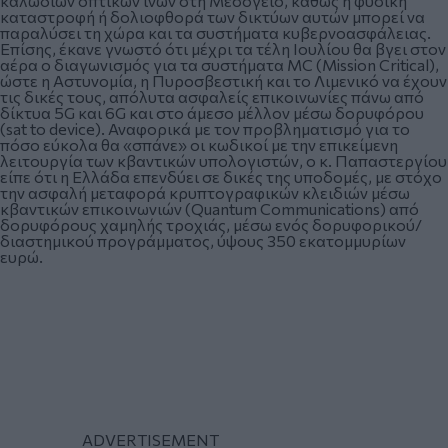
καλωδίων οπτικών ινών στη Μεσόγειο, καθώς η φυσική
καταστροφή ή δολιοφθορά των δικτύων αυτών μπορεί να
παραλύσει τη χώρα και τα συστήματα κυβερνοασφάλειας.
Επίσης, έκανε γνωστό ότι μέχρι τα τέλη Ιουλίου θα βγει στον
αέρα ο διαγωνισμός για τα συστήματα MC (Mission Critical),
ώστε η Αστυνομία, η Πυροσβεστική και το Λιμενικό να έχουν
τις δικές τους, απόλυτα ασφαλείς επικοινωνίες πάνω από
δίκτυα 5G και 6G και στο άμεσο μέλλον μέσω δορυφόρου
(sat to device). Αναφορικά με τον προβληματισμό για το
πόσο εύκολα θα «σπάνε» οι κωδικοί με την επικείμενη
λειτουργία των κβαντικών υπολογιστών, ο κ. Παπαστεργίου
είπε ότι η Ελλάδα επενδύει σε δικές της υποδομές, με στόχο
την ασφαλή μεταφορά κρυπτογραφικών κλειδιών μέσω
κβαντικών επικοινωνιών (Quantum Communications) από
δορυφόρους χαμηλής τροχιάς, μέσω ενός δορυφορικού/
διαστημικού προγράμματος, ύψους 350 εκατομμυρίων
ευρώ.