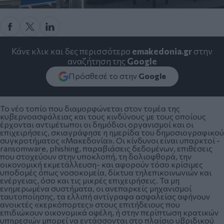
Κάνε κλικ και δες περισσότερο
emakedonia.gr
στην
αναζήτηση της
Google
Πρόσθεσέ το στην
Google
Το νέο τοπίο που διαμορφώνεται στον τομέα της
κυβερνοασφάλειας και τους κινδύνους με τους οποίους
έρχονται αντιμέτωποι οι δημόδιοι οργανισμοί και οι
επιχειρήσεις, σκιαγράφησε η ημερίδα του δημοσιογραφικού
συγκροτήματος «Μακεδονία». Οι κίνδυνοι είναι υπαρκτοί -
ransomware, phishing, παραβιάσεις δεδομένων, επιθέσεις
που στοχεύουν στην υποκλοπή, τη δολιοφθορά, την
οικονομική εκμετάλλευση- και αφορούν τόσο κρίσιμες
υποδομές όπως νοσοκομεία, δίκτυα τηλεπικοινωνιών και
ενέργειας, όσο και τις μικρές επιχειρήσεις. Τα μη
ενημερωμένα συστήματα, οι ανεπαρκείς μηχανισμοί
ταυτοποίησης, τα ελλιπή αντίγραφα ασφαλείας αφήνουν
ανοικτές «κερκόπορτες» στους επιτήδειους που
επιδιώκουν οικονομικά οφέλη, ή στην περίπτωση κρατικών
υπηρεσιών μπορεί να εντάσσονται στο πλαίσιο υβριδικού