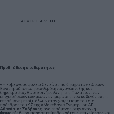
Προϋπόθεση σταθερότητας
«Η κυβερνοασφάλεια δεν είναι πια ζήτημα των ειδικών.
Είναι προϋπόθεση σταθερότητας, ανάπτυξης και
δημοκρατίας. Είναι κοινή ευθύνη -της Πολιτείας, των
επιχειρήσεων, των μέσων ενημέρωσης, του καθενός μας»,
επεσήμανε μεταξύ άλλων στον χαιρετισμό του ο ο
πρόεδρος του ΔΣ της «Μακεδονία Ενημέρωση ΑΕ»,
Αθανάσιος Σαββάκης
, αναφερόμενος στην ανάγκη
ψηφιακής θωράκισης σε επίπεδο κράτους, επιχείρησης και