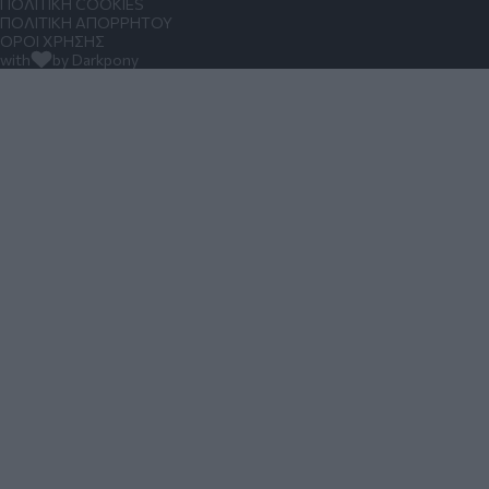
ΠΟΛΙΤΙΚΗ COOKIES
ΠΟΛΙΤΙΚΗ ΑΠΟΡΡΗΤΟΥ
ΟΡΟΙ ΧΡΗΣΗΣ
with
by Darkpony