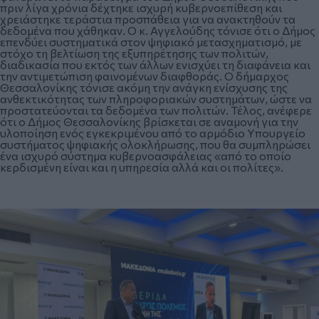
πριν λίγα χρόνια δέχτηκε ισχυρή κυβερνοεπίθεση και
χρειάστηκε τεράστια προσπάθεια για να ανακτηθούν τα
δεδομένα που χάθηκαν. Ο κ. Αγγελούδης τόνισε ότι ο Δήμος
επενδύει συστηματικά στον ψηφιακό μετασχηματισμό, με
στόχο τη βελτίωση της εξυπηρέτησης των πολιτών,
διαδικασία που εκτός των άλλων ενισχύει τη διαφάνεια και
την αντιμετώπιση φαινομένων διαφθοράς. Ο δήμαρχος
Θεσσαλονίκης τόνισε ακόμη την ανάγκη ενίσχυσης της
ανθεκτικότητας των πληροφοριακών συστημάτων, ώστε να
προστατεύονται τα δεδομένα των πολιτών. Τέλος, ανέφερε
ότι ο Δήμος Θεσσαλονίκης βρίσκεται σε αναμονή για την
υλοποίηση ενός εγκεκριμένου από το αρμόδιο Υπουργείο
συστήματος ψηφιακής ολοκλήρωσης, που θα συμπληρώσει
ένα ισχυρό σύστημα κυβερνοασφάλειας «από το οποίο
κερδισμένη είναι και η υπηρεσία αλλά και οι πολίτες».