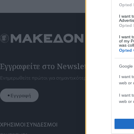
Opted 
I want 
Advertis
Opted 
I want t
of my P
was col
Opted 
Εγγραφείτε στο Newsletter μας
Google 
I want t
Ενημερωθείτε πρώτοι για σημαντικότερα νέα της ημέρας απευ
web or d
Εγγραφή
I want t
web or d
ΧΡΗΣΙΜΟΙ ΣΥΝΔΕΣΜΟΙ