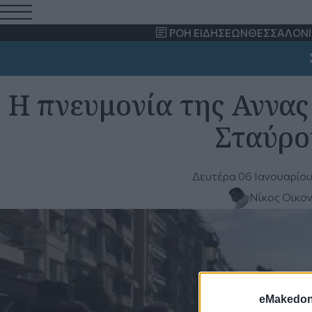
ΡΟΗ ΕΙΔΗΣΕΩΝ
ΘΕΣΣΑΛΟΝΙ
ΣΗ
Η πνευμονία της Αννας 
Σταύρ
Δευτέρα 06 Ιανουαρίου
Νίκος Οικο
eMakedoni