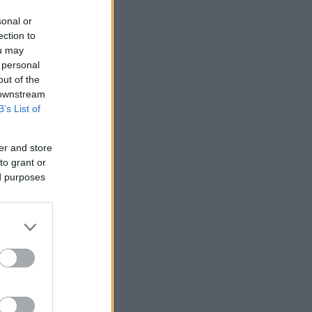
sonal or
ection to
ou may
 personal
out of the
 downstream
B’s List of
er and store
to grant or
ed purposes