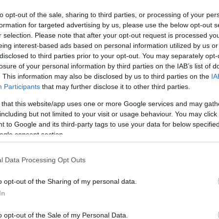
to opt-out of the sale, sharing to third parties, or processing of your per
formation for targeted advertising by us, please use the below opt-out s
r selection. Please note that after your opt-out request is processed y
eing interest-based ads based on personal information utilized by us or
disclosed to third parties prior to your opt-out. You may separately opt-
losure of your personal information by third parties on the IAB’s list of
. This information may also be disclosed by us to third parties on the
IA
Participants
that may further disclose it to other third parties.
 that this website/app uses one or more Google services and may gath
including but not limited to your visit or usage behaviour. You may click 
 to Google and its third-party tags to use your data for below specifi
ogle consent section.
l Data Processing Opt Outs
γινε στη Θεσσαλονίκη είναι οι παρουσίες της
o opt-out of the Sharing of my personal data.
ρό να εμφανισθούν σε δημόσια εκδήλωση. Για την
In
ς γιορτές με πνευμονία και στο νοσοκομείο. Οσο
ικές εμφανίσεις. Πάντως σχολιάστηκε και η
φεύγει το ξύρισμα….
o opt-out of the Sale of my Personal Data.