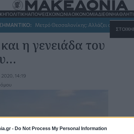
Λόγια του Βαρδάρη
ΚΗ
ΠΟΛΙΤΙΚΗ
ΑΠΟΨΕΙΣ
ΚΟΙΝΩΝΙΑ
ΟΙΚΟΝΟΜΙΑ
ΔΙΕΘΝΗ
ΑΘΛΗΤ
ΜΑΝΤΙΚΟ:
Μετρό Θεσσαλονίκης: Αλλάζει σήμερα και αύ
ΣΤΟΙΧ
και η γενειάδα του
ου…
 2020, 14:19
νόμου
a.gr -
Do Not Process My Personal Information