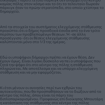
καμίας πόλης στον κόσμο και το ότι το τελευταίο δωρεάν
πάρκιγκ ήταν το πρώην στρατόπεδο, στο οποίο χτίστηκε το
δημαρχείο.
Από τα στοιχεία του συστήματος ελεγχόμενης στάθμευσης
προκύπτει ότι ο δήμος προσδοκά έσοδα από το ένα τρίτο
περίπου των προβλεπομένων θέσεων. Ή -σε άλλη
προσέγγιση- ότι οι θέσεις ελεγχόμενης στάθμευσης
καλύπτονται μόνο στο 1/3 της ημέρας.
Εδώ οι υποψήφιοι δήμαρχοι πρέπει να έχουν θέση. Δεν
έχουν όμως. Είναι λιγάκι δύσκολο να πει ο υποψήφιος που
ζητά την ψήφο ότι στο κέντρο της πόλης η στάθμευση
πληρώνεται. Με αποτέλεσμα και να υπάρχει ελεγχόμενη
στάθμευση και να μην εφαρμόζεται.
Κι έτσι μένουν οι ανοησίες περί των εχθρών του
αυτοκινήτου, που θα προσπαθήσουν να το διώξουν από το
κέντρο της πόλης, όπου είναι το πάρτι του
διπλοπαρκαρισμένου. Προφανώς επί διοίκησης Μπουτάρη
η κατάσταση της στάθμευσης στο κέντρο της πόλης