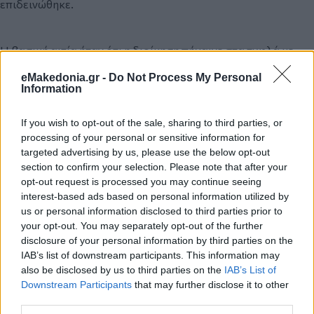
επιδεινώθηκε.
Η βασική αιτία ήταν ότι η διοίκηση πήγαινε στα τυφλά με
ιδεοληψίες και δήθεν μοντέρνες ιδέες που από κάτω είχαν
κενό. Ήταν στο περίπου. Κανείς δε μελετούσε πριν να
eMakedonia.gr -
Do Not Process My Personal
εφαρμοστεί κάτι, κανείς δεν έλεγχε τα προβλήματά του,
Information
αφού εφαρμοζόταν. Και γι’ αυτό η συζήτηση για την
ελεγχόμενη στάθμευση αφορά τα έσοδα και όχι τη
λειτουργικότητα του συστήματος.
If you wish to opt-out of the sale, sharing to third parties, or
processing of your personal or sensitive information for
targeted advertising by us, please use the below opt-out
Ζητήθηκαν ποτέ -για παράδειγμα- από τον
section to confirm your selection. Please note that after your
παραχωρησιούχο του πάρκιγκ της πλατείας Ελευθερίας, ο
opt-out request is processed you may continue seeing
οποίος είναι εκεί για παραπάνω από 20 χρόνια και έχει
interest-based ads based on personal information utilized by
αποδειχθεί συνεπής εταίρος του δήμου, ή από άλλους
ιδιοκτήτες πάρκιγκ στο κέντρο της πόλης τα στοιχεία για
us or personal information disclosed to third parties prior to
την πυκνότητα των ωρών της στάθμευσης, έτσι ώστε να
your opt-out. You may separately opt-out of the further
χαραχθεί πολιτική ή οι υπολογισμοί γίνονται στα τυφλά;
disclosure of your personal information by third parties on the
IAB’s list of downstream participants. This information may
also be disclosed by us to third parties on the
IAB’s List of
Τους ρώτησαν ποτέ τι θα έκανε επιχειρηματικά αν η
Downstream Participants
that may further disclose it to other
πληρότητά τους ήταν τόση όση το σύστημα ελεγχόμενης
στάθμευσης του δήμου; Υπάρχει περίπτωση να μην τα είχαν
third parties.
κλείσει;