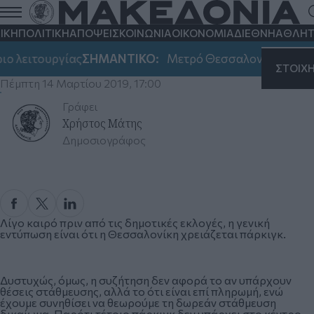
ΙΚΗ
ΠΟΛΙΤΙΚΗ
ΑΠΟΨΕΙΣ
ΚΟΙΝΩΝΙΑ
ΟΙΚΟΝΟΜΙΑ
ΔΙΕΘΝΗ
ΑΘΛΗΤ
Η στάθμευση και ο δήμος Θεσσαλονίκης
ο λειτουργίας
ΣΗΜΑΝΤΙΚΟ:
Μετρό Θεσσαλονίκης: Αλλα
ως αποτυχημένος παρκαδόρος
ΣΤΟΙΧ
Πέμπτη 14 Μαρτίου 2019, 17:00
Γράφει
Χρήστος Μάτης
Δημοσιογράφος
Λίγο καιρό πριν από τις δημοτικές εκλογές, η γενική
εντύπωση είναι ότι η Θεσσαλονίκη χρειάζεται πάρκιγκ.
Δυστυχώς, όμως, η συζήτηση δεν αφορά το αν υπάρχουν
θέσεις στάθμευσης, αλλά το ότι είναι επί πληρωμή, ενώ
έχουμε συνηθίσει να θεωρούμε τη δωρεάν στάθμευση
δικαίωμα. Παρότι τέτοιο πάρκιγκ δεν υπάρχει στο κέντρο