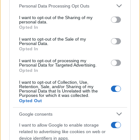
Please note that this website/app uses one or more Google
Personal Data Processing Opt Outs
services and may gather and store information including but
not limited to your visit or usage behaviour. You may click to
I want to opt-out of the Sharing of my
*Δημοσιεύθηκε στη "ΜτΚ" στις 9/10 Μαρτίου 2019
personal data.
grant or deny consent to Google and its third-party tags to
Opted In
use your data for below specified purposes in below Google
consent section.
I want to opt-out of the Sale of my
Διάβαστε περισσότερα
Personal Data.
Opted In
Τρίτη 02 Μαΐ 2023, 16:00
I want to opt-out of processing my
Personal Data for Targeted Advertising.
Αμφισβήτηση
Opted In
I want to opt-out of Collection, Use,
Retention, Sale, and/or Sharing of my
Χρήστος Μάτης
Personal Data that Is Unrelated with the
Purposes for which it was collected.
Opted Out
Τρίτη 25 Απρ 2023, 15:35
Ηθικολογία
Google consents
I want to allow Google to enable storage
related to advertising like cookies on web or
Χρήστος Μάτης
device identifiers in apps.