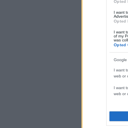
Opted 
I want 
Advertis
Opted 
I want t
of my P
was col
Opted 
Google 
I want t
web or d
I want t
web or d