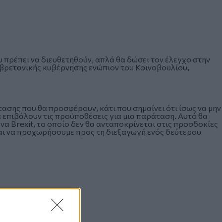
 πρέπει να διευθετηθούν, απλά θα δώσει τον έλεγχο στην
βρετανικής κυβέρνησης ενώπιον του Κοινοβουλίου,
ασης που θα προσφέρουν, κάτι που σημαίνει ότι ίσως να μην
α επιβάλουν τις προϋποθέσεις για μια παράταση. Αυτό θα
α Brexit, το οποίο δεν θα ανταποκρίνεται στις προσδοκίες
και να προχωρήσουμε προς τη διεξαγωγή ενός δεύτερου