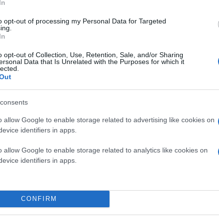
Κάνε κλικ και δες περισσότερο
In
Πρόσθ
to opt-out of processing my Personal Data for Targeted
ing.
In
o opt-out of Collection, Use, Retention, Sale, and/or Sharing
ersonal Data that Is Unrelated with the Purposes for which it
ΔΙΕΘΝΗ
lected.
Out
consents
o allow Google to enable storage related to advertising like cookies on
evice identifiers in apps.
o allow Google to enable storage related to analytics like cookies on
evice identifiers in apps.
CONFIRM