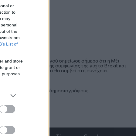
sonal or
ection to
ou may
 personal
out of the
 downstream
B’s List of
ρετανίδας πρωθυπουργού σημείωσε σήμερα ότι η Μέι
er and store
το κοινοβούλιο επί της συμφωνίας της για το Brexit και
to grant or
ησή της θα καθορίσει τι θα συμβεί στη συνέχεια.
ed purposes
ο εκπρόσωπος τύπου σε δημοσιογράφους.