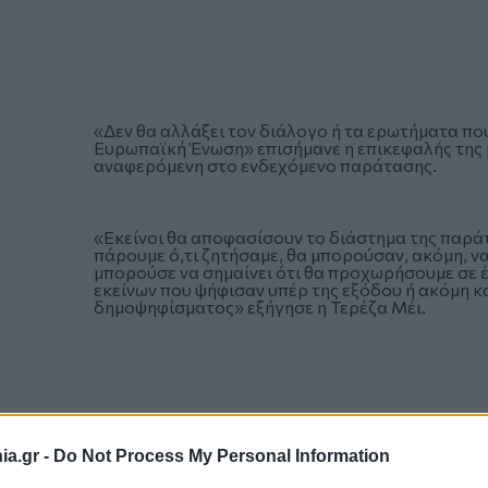
«Δεν θα αλλάξει τον διάλογο ή τα ερωτήματα που
Ευρωπαϊκή Ένωση» επισήμανε η επικεφαλής της 
αναφερόμενη στο ενδεχόμενο παράτασης.
«Εκείνοι θα αποφασίσουν το διάστημα της παράτ
πάρουμε ό,τι ζητήσαμε, θα μπορούσαν, ακόμη, ν
μπορούσε να σημαίνει ότι θα προχωρήσουμε σε έν
εκείνων που ψήφισαν υπέρ της εξόδου ή ακόμη 
δημοψηφίσματος» εξήγησε η Τερέζα Μέι.
a.gr -
Do Not Process My Personal Information