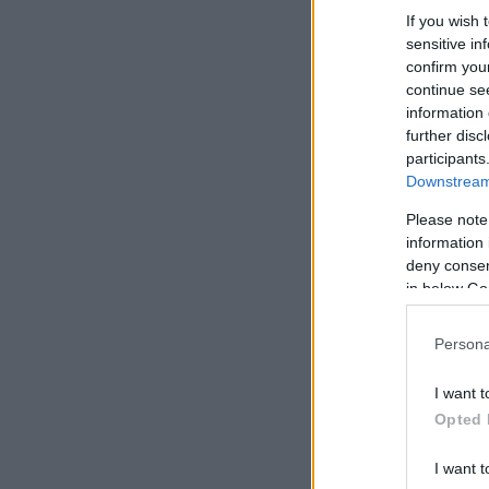
If you wish 
sensitive in
confirm you
continue se
information 
further disc
participants
Downstream 
Please note
information 
deny consent
in below Go
Persona
I want t
Opted 
I want t