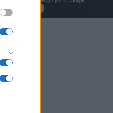
emakedonia.gr
στην αναζήτηση της
Google
εσέ το στην
Google