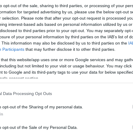
to opt-out of the sale, sharing to third parties, or processing of your per
formation for targeted advertising by us, please use the below opt-out s
r selection. Please note that after your opt-out request is processed y
eing interest-based ads based on personal information utilized by us or
disclosed to third parties prior to your opt-out. You may separately opt-
losure of your personal information by third parties on the IAB’s list of
. This information may also be disclosed by us to third parties on the
IA
Participants
that may further disclose it to other third parties.
Από την πλευρά του, ο εκπρόσωπος τύπου της Β
 that this website/app uses one or more Google services and may gath
πιστεύει πως μπορεί να κερδίσει την ψηφοφορία σ
including but not limited to your visit or usage behaviour. You may click 
στην περίπτωση που αυτό δεν γίνει τότε η κυβέρν
 to Google and its third-party tags to use your data for below specifi
ogle consent section.
«Είναι απόλυτα επικεντρωμένη στη νίκη» είπε 
l Data Processing Opt Outs
o opt-out of the Sharing of my personal data.
In
Reuters, ΑΠΕ -ΜΠΕ
o opt-out of the Sale of my Personal Data.