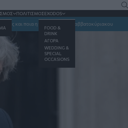
α χαθεί
ΙΣΜΟΣ
ΠΟΛΙΤΙΣΜΟΣ
EXODOS
ς και ποια η πρόγνωση του Σαββατοκύριακου
ΗΜΑ
FOOD &
DRINK
ΑΓΟΡΑ
WEDDING &
SPECIAL
OCCASIONS