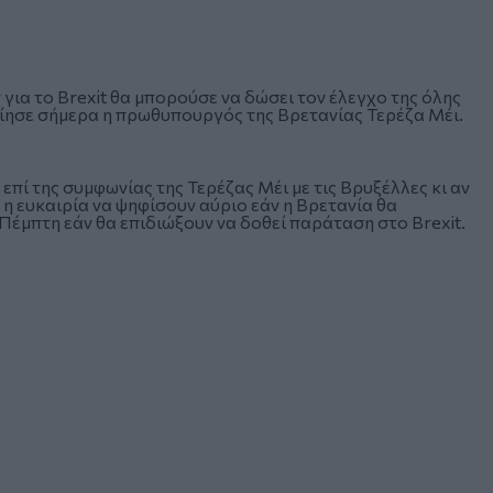
ια το Brexit θα μπορούσε να δώσει τον έλεγχο της όλης
ίησε σήμερα η πρωθυπουργός της Βρετανίας Τερέζα Μέι.
πί της συμφωνίας της Τερέζας Μέι με τις Βρυξέλλες κι αν
 η ευκαιρία να ψηφίσουν αύριο εάν η Βρετανία θα
 Πέμπτη εάν θα επιδιώξουν να δοθεί παράταση στο Brexit.