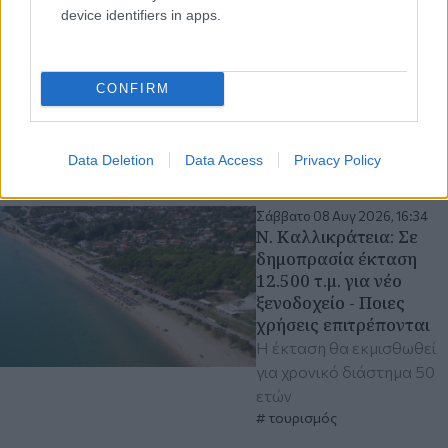
Καλοκαιρινή παγωνιά
device identifiers in apps.
στους τζίρους με
μεγάλο αγκάθι τις
ασιατικές πλατφόρμες
CONFIRM
Αυξημένες οι πιέσεις από
το ηλεκτρονικό εμπόριο
στις μικρομεσαίες
Data Deletion
Data Access
Privacy Policy
επιχειρήσεις
Σάββατο 08 Αυγ 2026, 16:34
Ν. Καλλικράτεια: Σε
δημοπρασία έκταση
12.500 τ.μ. για νέο
ξενοδοχείο - Ποιες
χρήσεις επιτρέπονται
Η έκταση θα εκμισθωθεί
για χρονικό διάστημα 50
ετών
τουρισμός