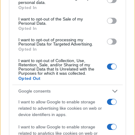
personal data.
grant or deny consent to Google and its third-party tags to
Opted In
use your data for below specified purposes in below Google
consent section.
I want to opt-out of the Sale of my
Personal Data.
Opted In
I want to opt-out of processing my
Personal Data for Targeted Advertising.
Opted In
I want to opt-out of Collection, Use,
Retention, Sale, and/or Sharing of my
Personal Data that Is Unrelated with the
Purposes for which it was collected.
Opted Out
Google consents
I want to allow Google to enable storage
Διαβάστε περισσότερα
related to advertising like cookies on web or
device identifiers in apps.
Σάββατο 08 Αυγ 2026, 18:00
I want to allow Google to enable storage
Θερινές εκπτώσεις:
related to analytics like cookies on web or