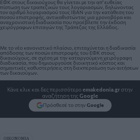
ΕΦΚ στους δικαιούχους θα γίνεται με την απ' ευθείας
πίστωση των τραπεζικών τους λογαριασμών, δηλώνοντας
τον αριθμό λογαριασμού τους IBAN για την κατάθεση του
ποσού επιστροφής, αντικαθιστώντας μια χρονοβόρα και
αναχρονιστική διαδικασία που προέβλεπε την έκδοση
χειρόγραφων επιταγών της Τράπεζας της Ελλάδος.
Με το νέο κανονιστικό πλαίσιο, επιταχύνεται η διαδικασία
απόδοσης των ποσών επιστροφής του ΕΦΚ στους
δικαιούχους, σε σχέση με την καταργούμενη χειρόγραφη
διαδικασία, που δημιουργούσε διοικητικό κόστος και
σημαντικές καθυστερήσεις στη διεκπεραίωση των αιτήσεων
των δικαιούχων.
Κάνε κλικ και δες περισσότερο
emakedonia.gr
στην
αναζήτηση της
Google
Πρόσθεσέ το στην
Google
ΟΙΚΟΝΟΜΙΑ