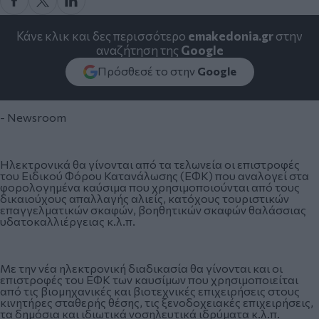
Κάνε κλικ και δες περισσότερο
emakedonia.gr
στην
αναζήτηση της
Google
Πρόσθεσέ το στην
Google
- Newsroom
Ηλεκτρονικά θα γίνονται από τα τελωνεία οι επιστροφές
του Ειδικού Φόρου Κατανάλωσης (ΕΦΚ) που αναλογεί στα
φορολογημένα καύσιμα που χρησιμοποιούνται από τους
δικαιούχους απαλλαγής αλιείς, κατόχους τουριστικών
επαγγελματικών σκαφών, βοηθητικών σκαφών θαλάσσιας
υδατοκαλλιέργειας κ.λ.π.
Με την νέα ηλεκτρονική διαδικασία θα γίνονται και οι
επιστροφές του ΕΦΚ των καυσίμων που χρησιμοποιείται
από τις βιομηχανικές και βιοτεχνικές επιχειρήσεις στους
κινητήρες σταθερής θέσης, τις ξενοδοχειακές επιχειρήσεις,
τα δημόσια και ιδιωτικά νοσηλευτικά ιδρύματα κ.λ.π.