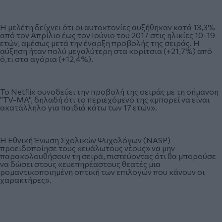
Η μελέτη δείχνει ότι οι αυτοκτονίες αυξήθηκαν κατά 13,3%
από τον Απρίλιο έως τον Ιούνιο του 2017 στις ηλικίες 10-19
ετών, αμέσως μετά την έναρξη προβολής της σειράς. Η
αύξηση ήταν πολύ μεγαλύτερη στα κορίτσια (+21,7%) από
ό,τι στα αγόρια (+12,4%).
Το Netflix συνοδεύει την προβολή της σειράς με τη σήμανση
"TV-MA", δηλαδή ότι το περιεχόμενό της «μπορεί να είναι
ακατάλληλο για παιδιά κάτω των 17 ετών».
Η Εθνική Ένωση Σχολικών Ψυχολόγων (NASP)
προειδοποίησε τους «ευάλωτους νέους» να μην
παρακολουθήσουν τη σειρά, πιστεύοντας ότι θα μπορούσε
να δώσει στους «ευεπηρέαστους θεατές μια
ρομαντικοποιημένη οπτική των επιλογών που κάνουν οι
χαρακτήρες».