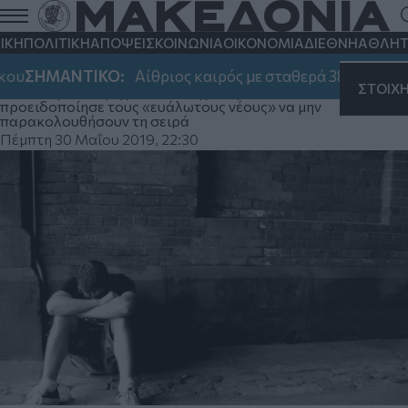
ΗΠΑ : Αυξήθηκαν οι εφηβικές
αυτοκτονίες έπειτα από προβολή σειράς
ΙΚΗ
ΠΟΛΙΤΙΚΗ
ΑΠΟΨΕΙΣ
ΚΟΙΝΩΝΙΑ
ΟΙΚΟΝΟΜΙΑ
ΔΙΕΘΝΗ
ΑΘΛΗΤ
στο Netflix
υ
ΣΗΜΑΝΤΙΚΟ:
Αίθριος καιρός με σταθερά 38αρια - Που
ΣΤΟΙΧ
Η Εθνική Ένωση Σχολικών Ψυχολόγων (NASP)
προειδοποίησε τους «ευάλωτους νέους» να μην
παρακολουθήσουν τη σειρά
Πέμπτη 30 Μαΐου 2019, 22:30