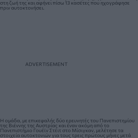
στη ζωή της και αφήνει πίσω 13 κασέτες που ηχογράφησε
πριν αυτοκτονήσει.
Η ομάδα, με επικεφαλής δύο ερευνητές του Πανεπιστημίου
της Βιέννης της Αυστρίας και έναν ακόμη από το
Πανεπιστήμιο Γουέϊν Στέιτ στο Μίσιγκαν, μελέτησε τα
στοιχεία αυτοκτονιών για τους τρεις πρώτους μήνες μετά