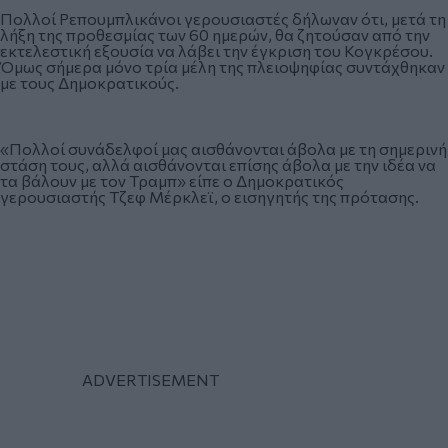
Πολλοί Ρεπουμπλικάνοι γερουσιαστές δήλωναν ότι, μετά τη
λήξη της προθεσμίας των 60 ημερών, θα ζητούσαν από την
εκτελεστική εξουσία να λάβει την έγκριση του Κογκρέσου.
Όμως σήμερα μόνο τρία μέλη της πλειοψηφίας συντάχθηκαν
με τους Δημοκρατικούς.
«Πολλοί συνάδελφοί μας αισθάνονται άβολα με τη σημερινή
στάση τους, αλλά αισθάνονται επίσης άβολα με την ιδέα να
τα βάλουν με τον Τραμπ» είπε ο Δημοκρατικός
γερουσιαστής Τζεφ Μέρκλεϊ, ο εισηγητής της πρότασης.