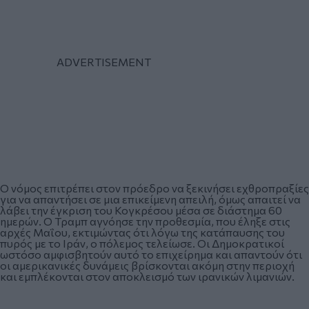
Ο νόμος επιτρέπει στον πρόεδρο να ξεκινήσει εχθροπραξίες
για να απαντήσει σε μια επικείμενη απειλή, όμως απαιτεί να
λάβει την έγκριση του Κογκρέσου μέσα σε διάστημα 60
ημερών. Ο Τραμπ αγνόησε την προθεσμία, που έληξε στις
αρχές Μαΐου, εκτιμώντας ότι λόγω της κατάπαυσης του
πυρός με το Ιράν, ο πόλεμος τελείωσε. Οι Δημοκρατικοί
ωστόσο αμφισβητούν αυτό το επιχείρημα και απαντούν ότι
οι αμερικανικές δυνάμεις βρίσκονται ακόμη στην περιοχή
και εμπλέκονται στον αποκλεισμό των ιρανικών λιμανιών.