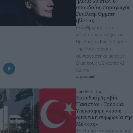
ηλικία 69 ετών ο
σπουδαίος παραγωγός
Γουίλιαμ Όρμπιτ
(βίντεο)
Ο άνθρωπος που
«έπλασε» τον ήχο του
θρυλικού «Ray of Light»
της Μαντόνα και
συνεργάστηκε με τους
Blur, τους U2 και τις All
Saints
μουσική
πριν 56 λεπτά
Σαουδική Αραβία -
Πακιστάν - Τουρκία:
Υπεγράφη η «κοινή
αμυντική συμφωνία της
Μέκκας»
Το Πακιστάν ανακοίνωσε