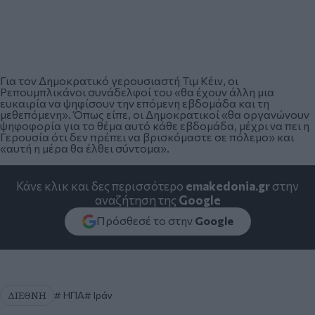
Για τον Δημοκρατικό γερουσιαστή Τιμ Κέιν, οι
Ρεπουμπλικάνοι συνάδελφοί του «θα έχουν άλλη μια
ευκαιρία να ψηφίσουν την επόμενη εβδομάδα και τη
μεθεπόμενη». Όπως είπε, οι Δημοκρατικοί «θα οργανώνουν
ψηφοφορία για το θέμα αυτό κάθε εβδομάδα, μέχρι να πει η
Γερουσία ότι δεν πρέπει να βρισκόμαστε σε πόλεμο» και
«αυτή η μέρα θα έλθει σύντομα».
Κάνε κλικ και δες περισσότερο
emakedonia.gr
στην
αναζήτηση της
Google
Πρόσθεσέ το στην
Google
ΔΙΕΘΝΗ
ΗΠΑ
Ιράν