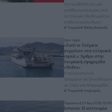
ότι προβλέπει ότι μία
«επίθεση κατά μίας από
τις πλευρές θα θεωρείται
επίθεση κατά όλων»
Τουρκία
Μέση Ανατολή
πριν 1 ώρα
«Γιατί οι Τούρκοι
συρρέουν στα ελληνικά
νησιά;»: Άρθρο στην
τουρκική εφημερίδα
«Nefes»
Η σύγκριση ενός
τριημέρου σε ξκενοδοχείο
σε Σάμο και Μαρμαρίδα
Τουρκία
τουρισμός
Παρασκευή 07 Αυγ 2026, 15:00
Ισπανία: Η αστυνομία