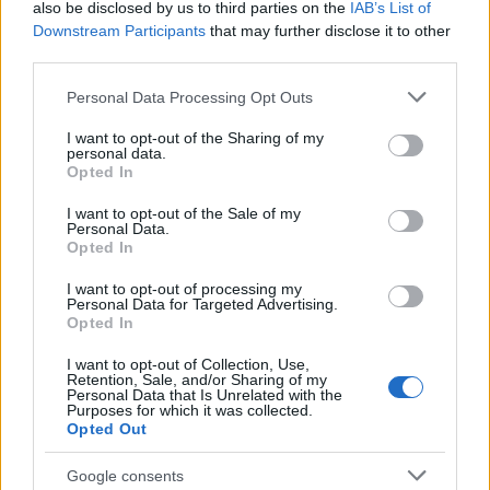
also be disclosed by us to third parties on the
IAB’s List of
Downstream Participants
that may further disclose it to other
third parties.
Please note that this website/app uses one or more Google
Personal Data Processing Opt Outs
services and may gather and store information including but
not limited to your visit or usage behaviour. You may click to
I want to opt-out of the Sharing of my
personal data.
grant or deny consent to Google and its third-party tags to
Opted In
use your data for below specified purposes in below Google
consent section.
I want to opt-out of the Sale of my
Personal Data.
Opted In
I want to opt-out of processing my
Personal Data for Targeted Advertising.
Opted In
I want to opt-out of Collection, Use,
Retention, Sale, and/or Sharing of my
Personal Data that Is Unrelated with the
Purposes for which it was collected.
Opted Out
Google consents