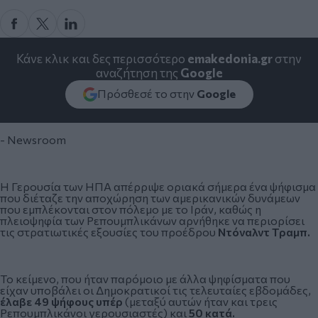
Κάνε κλικ και δες περισσότερο
emakedonia.gr
στην
αναζήτηση της
Google
Πρόσθεσέ το στην
Google
- Newsroom
Η Γερουσία των ΗΠΑ απέρριψε οριακά σήμερα ένα ψήφισμα
που διέταζε την αποχώρηση των αμερικανικών δυνάμεων
που εμπλέκονται στον πόλεμο με το Ιράν, καθώς η
πλειοψηφία των Ρεπουμπλικάνων αρνήθηκε να περιορίσει
τις στρατιωτικές εξουσίες του προέδρου
Ντόναλντ Τραμπ.
Το κείμενο, που ήταν παρόμοιο με άλλα ψηφίσματα που
είχαν υποβάλει οι Δημοκρατικοί τις τελευταίες εβδομάδες,
έλαβε 49 ψήφους υπέρ
(μεταξύ αυτών ήταν και τρεις
Ρεπουμπλικάνοι γερουσιαστές) και
50 κατά.