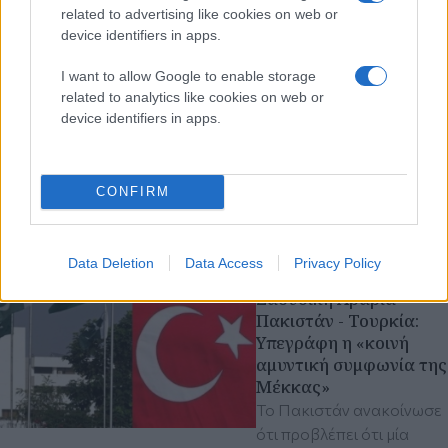
related to advertising like cookies on web or
έτοιμες να
device identifiers in apps.
μεσολαβήσουν στον
πόλεμο Ρωσίας -
I want to allow Google to enable storage
Ουκρανίας
related to analytics like cookies on web or
Εκατοντάδες πυραύλοι
device identifiers in apps.
και drones έπληξαν το
Κίεβο, ενώ η Μόσχα
προειδοποιεί για νέους
CONFIRM
βομβαρδισμούς.
ΗΠΑ
Ρωσία
Ουκρανία
Data Deletion
Data Access
Privacy Policy
πριν 19 λεπτά
Σαουδική Αραβία -
Πακιστάν - Τουρκία:
Υπεγράφη η «κοινή
αμυντική συμφωνία της
Μέκκας»
Το Πακιστάν ανακοίνωσε
ότι προβλέπει ότι μία