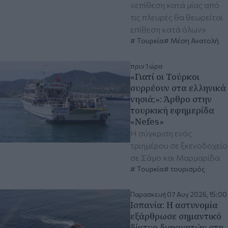
«επίθεση κατά μίας από
τις πλευρές θα θεωρείται
επίθεση κατά όλων»
Τουρκία
Μέση Ανατολή
πριν 1 ώρα
«Γιατί οι Τούρκοι
συρρέουν στα ελληνικά
νησιά;»: Άρθρο στην
τουρκική εφημερίδα
«Nefes»
Η σύγκριση ενός
τριημέρου σε ξκενοδοχείο
σε Σάμο και Μαρμαρίδα
Τουρκία
τουρισμός
Παρασκευή 07 Αυγ 2026, 15:00
Ισπανία: Η αστυνομία
εξάρθρωσε σημαντικό
δίκτυο διακινητών στη