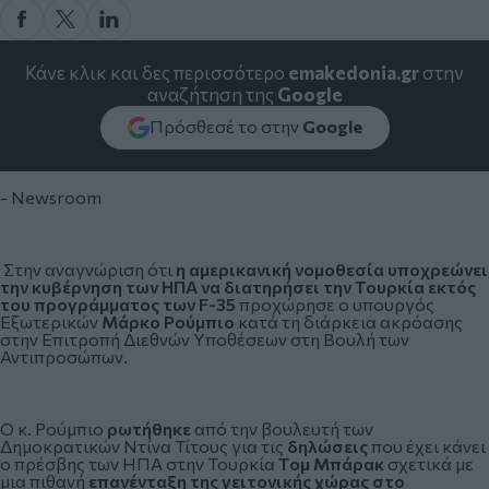
Κάνε κλικ και δες περισσότερο
emakedonia.gr
στην
αναζήτηση της
Google
Πρόσθεσέ το στην
Google
- Newsroom
Στην αναγνώριση ότι
η αμερικανική νομοθεσία υποχρεώνει
την κυβέρνηση των ΗΠΑ να διατηρήσει την Τουρκία εκτός
του προγράμματος των F-35
προχώρησε ο υπουργός
Εξωτερικών
Μάρκο Ρούμπιο
κατά τη διάρκεια ακρόασης
στην Επιτροπή Διεθνών Υποθέσεων στη Βουλή των
Αντιπροσώπων.
Ο κ.
Ρούμπιο
ρωτήθηκε
από την βουλευτή των
Δημοκρατικών Ντίνα Τίτους για τις
δηλώσεις
που έχει κάνει
ο πρέσβης των ΗΠΑ στην Τουρκία
Τομ Μπάρακ
σχετικά με
μια πιθανή
επανένταξη της γειτονικής χώρας στο