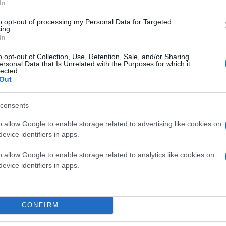
In
to opt-out of processing my Personal Data for Targeted
ing.
In
Οι κατηγορούμενοι εντοπίστηκαν και συνελήφθησ
o opt-out of Collection, Use, Retention, Sale, and/or Sharing
ελέγχους και έρευνες που πραγματοποιήθηκαν στ
ersonal Data that Is Unrelated with the Purposes for which it
βρέθηκαν και κατασχέθηκαν 925 ευρώ ως προερ
lected.
χαρτονομίσματα των 200 ευρώ
αμφιβόλου γνησι
Out
consents
Παράλληλα, κατασχέθηκε και το
Ι.Χ. επιβατικό
παράνομων πράξεων. Επιπλέον, σύμφωνα με την
o allow Google to enable storage related to advertising like cookies on
εποπτείας ανηλίκου, ενώ σχηματίστηκε δικογραφ
Η προανάκριση συνεχίζεται από την Υποδιεύθυν
evice identifiers in apps.
o allow Google to enable storage related to analytics like cookies on
Κάνε κλικ και δες περισσότερο
evice identifiers in apps.
Πρόσθ
CONFIRM