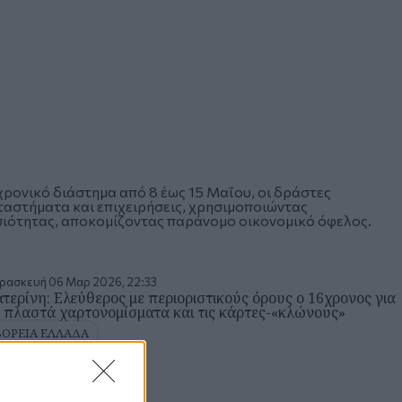
ρονικό διάστημα από 8 έως 15 Μαΐου, οι δράστες
αστήματα και επιχειρήσεις, χρησιμοποιώντας
ιότητας, αποκομίζοντας παράνομο οικονομικό όφελος.
ρασκευή 06 Μαρ 2026, 22:33
τερίνη: Ελεύθερος με περιοριστικούς όρους ο 16χρονος για
 πλαστά χαρτονομίσματα και τις κάρτες-«κλώνους»
ΒΟΡΕΙΑ ΕΛΛΑΔΑ