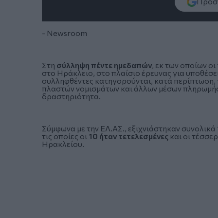
Πρόσθ
- Newsroom
Στη
σύλληψη πέντε ημεδαπών
, εκ των οποίων οι
στο Ηράκλειο, στο πλαίσιο έρευνας για υποθέσε
συλληφθέντες κατηγορούνται, κατά περίπτωση,
πλαστών νομισμάτων και άλλων μέσων πληρωμής,
δραστηριότητα.
Σύμφωνα με την ΕΛ.ΑΣ., εξιχνιάστηκαν συνολικά
τις οποίες οι
10 ήταν τετελεσμένες
και οι τέσσε
Ηρακλείου.