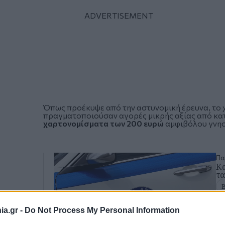
Όπως προέκυψε από την αστυνομική έρευνα, το χ
πραγματοποιούσαν αγορές μικρής αξίας από κατ
χαρτονομίσματα των 200 ευρώ
αμφιβόλου γνησ
Πα
Κα
τα
a.gr -
Do Not Process My Personal Information