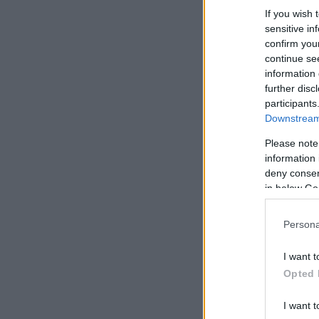
If you wish 
sensitive in
confirm you
continue se
information 
further disc
participants
Downstream 
Please note
information 
deny consent
in below Go
Persona
I want t
Opted 
I want t