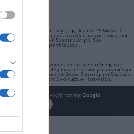
αν τις μεταμεσονύκτιες ώρες της Πέμπτης 15 Μαΐου. Σε
ο όχημα που χρησιμοποιούσαν, αλλά και στις οικίες τους,
χόμενα από εγκληματική δραστηριότητα, δύο
ότητας και πέντε κινητά τηλέφωνα.
 αυτοκίνητο
που χρησιμοποιούσαν ως μέσο τέλεσης των
 αστυνομία, συνελήφθη 45χρονη κηδεμόνας για παραμέληση
ία για το ίδιο αδίκημα και σε βάρος δύο ακόμη κηδεμόνων.
ση Δίωξης και Εξιχνίασης Εγκλημάτων Ηρακλείου.
emakedonia.gr
στην αναζήτηση της
Google
εσέ το στην
Google