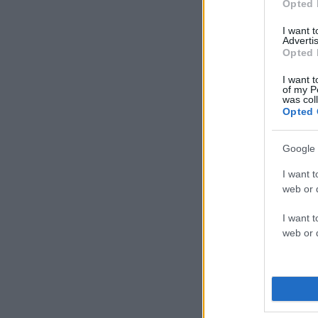
Opted 
I want 
Advertis
Opted 
I want t
of my P
was col
Opted 
Google 
I want t
web or d
I want t
web or d