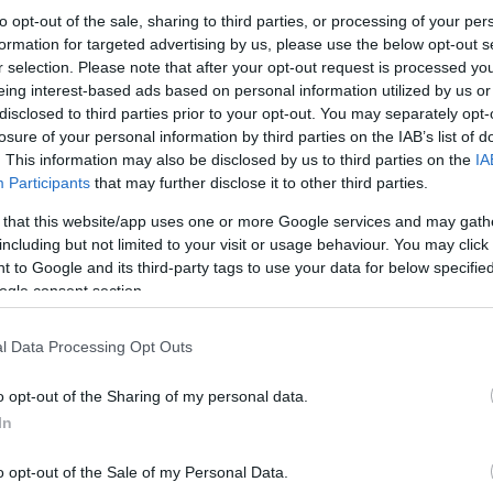
to opt-out of the sale, sharing to third parties, or processing of your per
formation for targeted advertising by us, please use the below opt-out s
r selection. Please note that after your opt-out request is processed y
eing interest-based ads based on personal information utilized by us or
disclosed to third parties prior to your opt-out. You may separately opt-
losure of your personal information by third parties on the IAB’s list of
Ύστερα από αξιοποίηση στοιχείων και προανακρι
. This information may also be disclosed by us to third parties on the
IA
Εγκλημάτων Ηρακλείου, ταυτοποιήθηκαν
δύο 1
Participants
that may further disclose it to other third parties.
επιχείρησαν να πραγματοποιήσουν 14 συναλλαγ
ολοκληρώσουν επιτυχώς τις 10 από αυτές.
 that this website/app uses one or more Google services and may gath
including but not limited to your visit or usage behaviour. You may click 
 to Google and its third-party tags to use your data for below specifi
ogle consent section.
l Data Processing Opt Outs
o opt-out of the Sharing of my personal data.
In
o opt-out of the Sale of my Personal Data.