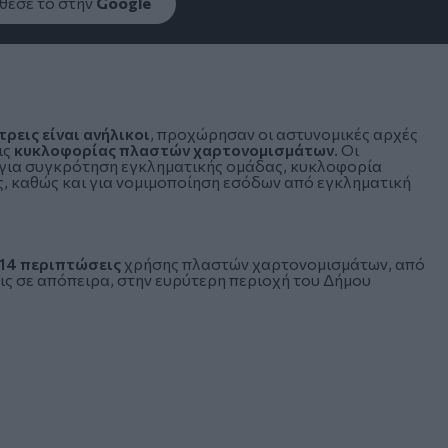
εσέ το στην
Google
τρεις είναι ανήλικοι
, προχώρησαν οι αστυνομικές αρχές
ις
κυκλοφορίας πλαστών χαρτονομισμάτων
. Οι
 για συγκρότηση εγκληματικής ομάδας, κυκλοφορία
 καθώς και για νομιμοποίηση εσόδων από εγκληματική
14 περιπτώσεις
χρήσης πλαστών χαρτονομισμάτων, από
ρις σε απόπειρα, στην ευρύτερη περιοχή του Δήμου