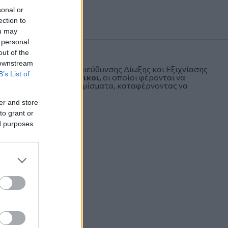
sonal or
ection to
ou may
 personal
out of the
 downstream
τική έρευνα της Υποδιεύθυνσης Δίωξης και Εξιχνίασης
B’s List of
8χρονοι
και
τρεις ανήλικοι,
οι οποίοι φέρονται να
ές με
πλαστά χαρτονομίσματα
, καταφέρνοντας να
er and store
to grant or
ed purposes