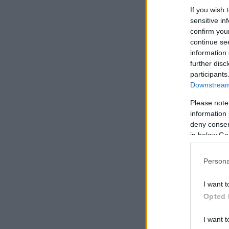
If you wish 
sensitive in
confirm you
continue se
information 
further disc
participants
Downstream 
Please note
information 
deny consent
in below Go
Persona
I want t
Opted 
I want t