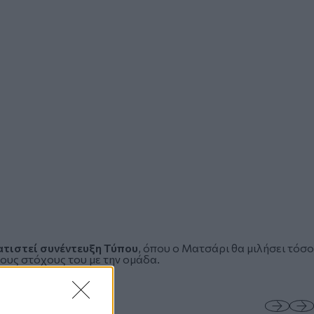
ατιστεί συνέντευξη Τύπου
, όπου ο Ματσάρι θα μιλήσει τόσο
ους στόχους του με την ομάδα.