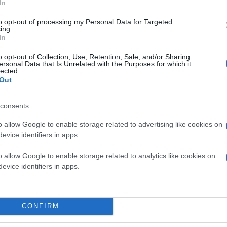
In
to opt-out of processing my Personal Data for Targeted
ing.
In
o opt-out of Collection, Use, Retention, Sale, and/or Sharing
ersonal Data that Is Unrelated with the Purposes for which it
lected.
Out
consents
o allow Google to enable storage related to advertising like cookies on
evice identifiers in apps.
o allow Google to enable storage related to analytics like cookies on
evice identifiers in apps.
Κάνε κλικ και δες περισσότερο
Πρόσθ
CONFIRM