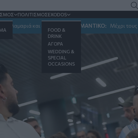
ΙΣΜΟΣ
ΠΟΛΙΤΙΣΜΟΣ
EXODOS
ιά και στη Νεάπολη
ΣΗΜΑΝΤΙΚΟ:
Μέχρι τους 39 βαθμού
ΗΜΑ
FOOD &
DRINK
ΑΓΟΡΑ
WEDDING &
SPECIAL
OCCASIONS