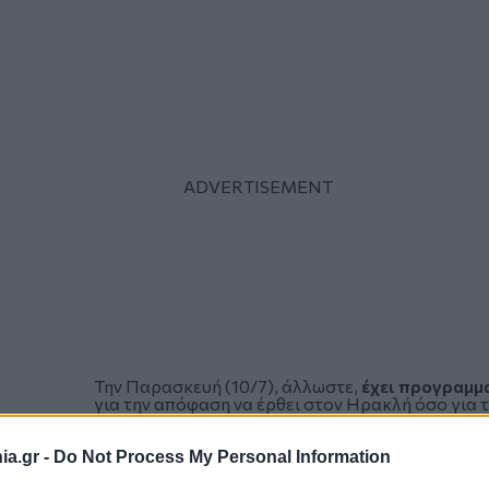
Την Παρασκευή (10/7), άλλωστε,
έχει προγραμμ
για την απόφαση να έρθει στον Ηρακλή όσο για τ
a.gr -
Do Not Process My Personal Information