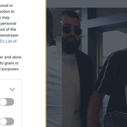
sonal or
ection to
ou may
 personal
out of the
 downstream
B’s List of
er and store
to grant or
ed purposes