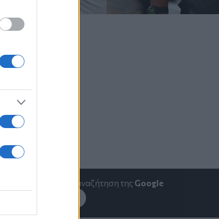
emakedonia.gr
στην αναζήτηση της
Google
εσέ το στην
Google