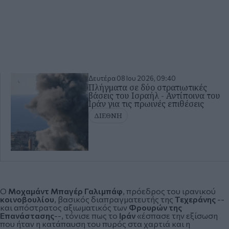
Δευτέρα 08 Ιου 2026, 09:40
Πλήγματα σε δύο στρατιωτικές
βάσεις του Ισραήλ - Αντίποινα του
Ιράν για τις πρωινές επιθέσεις
ΔΙΕΘΝΗ
Ο
Μοχαμάντ Μπαγέρ Γαλιμπάφ
, πρόεδρος του ιρανικού
κοινοβουλίου
, βασικός διαπραγματευτής της
Τεχεράνης
--
και απόστρατος αξιωματικός των
Φρουρών της
Επανάστασης
--, τόνισε πως το
Ιράν
«έσπασε την εξίσωση
που ήταν η κατάπαυση του πυρός στα χαρτιά και η