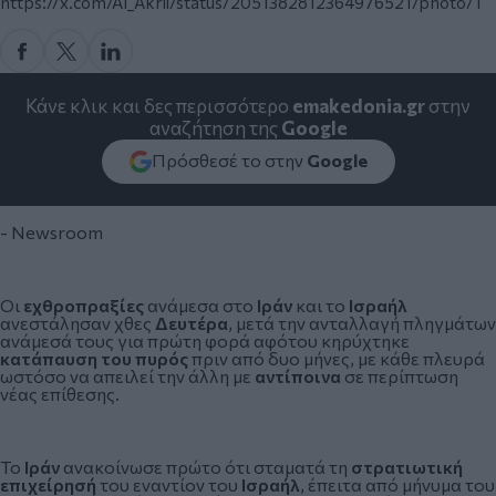
https://x.com/Al_Akrii/status/2051382812364976521/photo/1
Κάνε κλικ και δες περισσότερο
emakedonia.gr
στην
αναζήτηση της
Google
Πρόσθεσέ το στην
Google
- Newsroom
Οι
εχθροπραξίες
ανάμεσα στο
Ιράν
και το
Ισραήλ
ανεστάλησαν χθες
Δευτέρα
, μετά την ανταλλαγή πληγμάτων
ανάμεσά τους για πρώτη φορά αφότου κηρύχτηκε
κατάπαυση του πυρός
πριν από δυο μήνες, με κάθε πλευρά
ωστόσο να απειλεί την άλλη με
αντίποινα
σε περίπτωση
νέας επίθεσης.
Το
Ιράν
ανακοίνωσε πρώτο ότι σταματά τη
στρατιωτική
επιχείρησή
του εναντίον του
Ισραήλ
, έπειτα από μήνυμα του