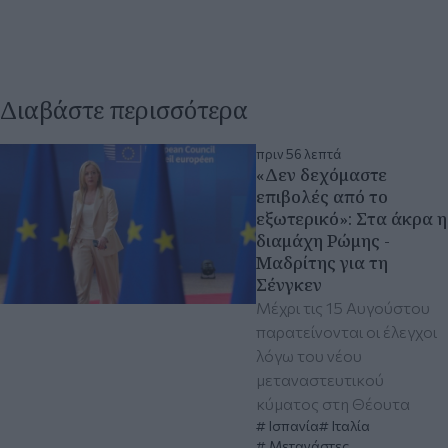
Διαβάστε περισσότερα
πριν 56 λεπτά
«Δεν δεχόμαστε
επιβολές από το
εξωτερικό»: Στα άκρα η
διαμάχη Ρώμης -
Μαδρίτης για τη
Σένγκεν
Μέχρι τις 15 Αυγούστου
παρατείνονται οι έλεγχοι
λόγω του νέου
μεταναστευτικού
κύματος στη Θέουτα
Ισπανία
Ιταλία
Μετανάστες