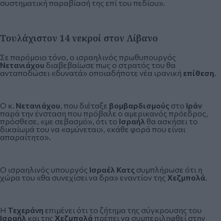
συστηματική παραβίασή της επί του πεδίου».
Τουλάχιστον 14 νεκροί στον Λίβανο
Σε παρόμοιο τόνο, ο ισραηλινός πρωθυπουργός
Νετανιάχου
διαβεβαίωσε πως ο στρατός του θα
ανταποδώσει «δυνατά» οποιαδήποτε νέα ιρανική
επίθεση
.
Ο κ.
Νετανιάχου
, που διέταξε
βομβαρδισμούς
στο
Ιράν
παρά την ένσταση που πρόβαλε ο αμερικανός πρόεδρος,
πρόσθεσε, «με σεβασμό», ότι το
Ισραήλ
θα ασκήσει το
δικαίωμά του να «αμύνεται», «κάθε φορά που είναι
απαραίτητο».
Ο ισραηλινός υπουργός
Ισραέλ Κατς
συμπλήρωσε ότι η
χώρα του «θα συνεχίσει να δρα» εναντίον της
Χεζμπολά
.
Η
Τεχεράνη
επιμένει ότι το ζήτημα της σύγκρουσης του
Ισραήλ
και της
Χεζμπολά
πρέπει να συμπεριληφθεί στην