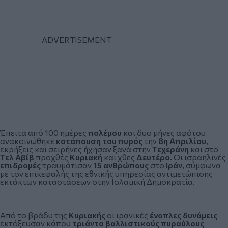
Έπειτα από 100 ημέρες
πολέμου
και δυο μήνες αφότου
ανακοινώθηκε
κατάπαυση του πυρός
την
8η Απριλίου
,
εκρήξεις και σειρήνες ήχησαν ξανά στην
Τεχεράνη
και στο
Τελ Αβίβ
προχθές
Κυριακή
και χθες
Δευτέρα
. Οι ισραηλινές
επιδρομές
τραυμάτισαν
15 ανθρώπους
στο
Ιράν
, σύμφωνα
με τον επικεφαλής της εθνικής υπηρεσίας αντιμετώπισης
εκτάκτων καταστάσεων στην Ισλαμική Δημοκρατία.
Από το βράδυ της
Κυριακής
οι ιρανικές
ένοπλες δυνάμεις
εκτόξευσαν κάπου
τριάντα βαλλιστικούς πυραύλους