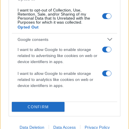
Κάνε κλικ και δες περισσότερο
emakedonia.gr
στην
αναζήτηση της
Google
I want to opt-out of Collection, Use,
Retention, Sale, and/or Sharing of my
Πρόσθεσέ το στην
Google
Personal Data that Is Unrelated with the
Purposes for which it was collected.
Opted Out
Google consents
ΔΙΕΘΝΗ
Μέση Ανατολή
Ιράν
ΗΠΑ
Ισραήλ
Λίβανος
I want to allow Google to enable storage
Πετρέλαιο
καύσιμα
Οικονομία
related to advertising like cookies on web or
device identifiers in apps.
I want to allow Google to enable storage
related to analytics like cookies on web or
device identifiers in apps.
CONFIRM
Data Deletion
Data Access
Privacy Policy