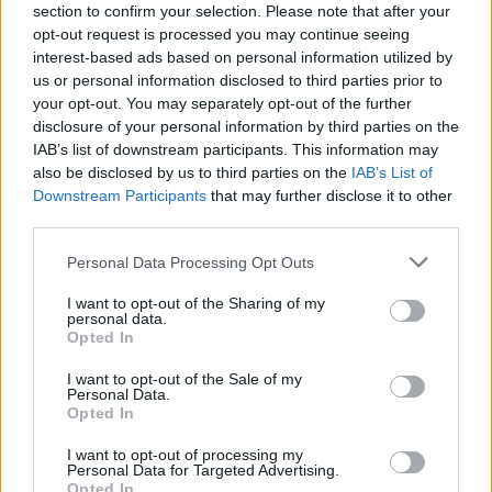
δυσαρέσκεια που η διαδικασία επιβραδύνεται από την
section to confirm your selection. Please note that after your
«άγνοια ή την ηλιθιότητα».
opt-out request is processed you may continue seeing
interest-based ads based on personal information utilized by
us or personal information disclosed to third parties prior to
Τροφοδοτώντας τις ανησυχίες πως ο
πόλεμος
θα εξαπλωθεί
your opt-out. You may separately opt-out of the further
ξανά, ο στρατός του
Ισραήλ
ανακοίνωσε νωρίς το πρωί ότι
κατέρριψε «εναέριο ύποπτο στόχο από την
Υεμένη
» --
disclosure of your personal information by third parties on the
drone--, προτού συμπληρωθούν 24 ώρες από την
IAB’s list of downstream participants. This information may
ανακοίνωση των σιιτών ανταρτών
Χούθι
, που ελέγχουν
also be disclosed by us to third parties on the
IAB’s List of
μεγάλο μέρος της χώρας αυτής, πως επιτέθηκαν εναντίον
Downstream Participants
that may further disclose it to other
του
Ισραήλ
και ότι κηρύσσουν απαγόρευση της ναυσιπλοΐας
για σκάφη συνδεόμενα με αυτό στην Ερυθρά Θάλασσα, άλλη
third parties.
θαλάσσια αρτηρία στρατηγικής σημασίας.
Please note that this website/app uses one or more Google
Personal Data Processing Opt Outs
services and may gather and store information including but
not limited to your visit or usage behaviour. You may click to
I want to opt-out of the Sharing of my
Με αυτό το φόντο, οι τιμές του
πετρελαίου
κατέγραφαν
personal data.
άνοδο τις πρώτες πρωινές ώρες σήμερα, αν και όχι μεγάλη,
grant or deny consent to Google and its third-party tags to
Opted In
παρά την αναστολή των
εχθροπραξιών
, καθώς το στενό του
use your data for below specified purposes in below Google
Ορμούζ παραμένει ουσιαστικά κλειστό. Η τιμή του
consent section.
βαρελιού του
Μπρεντ Βόρειας Θάλασσας
, ποικιλίας
I want to opt-out of the Sale of my
αναφοράς στις διεθνείς αγορές, αυξήθηκε κατά
1,25%
στα
Personal Data.
94,25 δολάρια
, αυτή του βαρελιού του
West Texas
Opted In
Intermediate (WTI)
, αντίστοιχης αμερικανικής ποικιλίας,
κατά
0,84%
, στα
91,30 δολάρια
.
I want to opt-out of processing my
Personal Data for Targeted Advertising.
Opted In