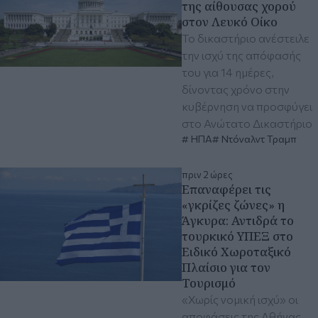
της αίθουσας χορού
στον Λευκό Οίκο
Το δικαστήριο ανέστειλε
την ισχύ της απόφασής
του για 14 ημέρες,
δίνοντας χρόνο στην
κυβέρνηση να προσφύγει
στο Ανώτατο Δικαστήριο
ΗΠΑ
Ντόναλντ Τραμπ
πριν 2 ώρες
Επαναφέρει τις
«γκρίζες ζώνες» η
Άγκυρα: Αντιδρά το
τουρκικό ΥΠΕΞ στο
Ειδικό Χωροταξικό
Πλαίσιο για τον
Τουρισμό
«Χωρίς νομική ισχύ» οι
αποφάσεις της Αθήνας