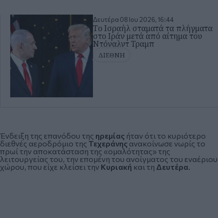
Δευτέρα 08 Ιου 2026, 16:44
Το Ισραήλ σταματά τα πλήγματα
στο Ιράν μετά από αίτημα του
Ντόναλντ Τραμπ
ΔΙΕΘΝΗ
Ένδειξη της επανόδου της
ηρεμίας
ήταν ότι το κυριότερο
διεθνές αεροδρόμιο της
Τεχεράνης
ανακοίνωσε νωρίς το
πρωί την αποκατάσταση της «ομαλότητας» της
λειτουργείας του, την επομένη του ανοίγματος του εναέριου
χώρου, που είχε κλείσει την
Κυριακή
και τη
Δευτέρα
.