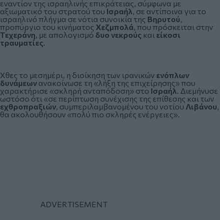
εναντίον της ισραηλινής επικράτειας, σύμφωνα με
αξιωματικό του στρατού του
Ισραήλ
, σε αντίποινα για το
ισραηλινό πλήγμα σε νότια συνοικία της
Βηρυτού
,
προπύργιο του κινήματος
Χεζμπολά
, που πρόσκειται στην
Τεχεράνη
, με απολογισμό
δυο νεκρούς
και
είκοσι
τραυματίες
.
Χθες το μεσημέρι, η διοίκηση των ιρανικών
ενόπλων
δυνάμεων
ανακοίνωσε τη «λήξη της επιχείρησης» που
χαρακτήρισε «σκληρή ανταπόδοση» στο
Ισραήλ
. Διεμήνυσε
ωστόσο ότι «σε περίπτωση συνέχισης της επίθεσης και των
εχθροπραξιών
, συμπεριλαμβανομένου του νοτίου
Λιβάνου
,
θα ακολουθήσουν «πολύ πιο σκληρές ενέργειες».