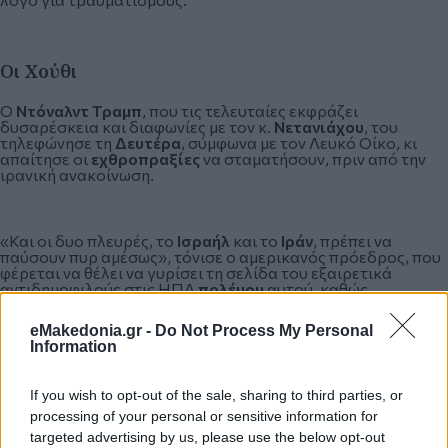
Οι Χούθι
Ο
Ντόναλντ Τραμπ
, που τις τελευταίες εκφράζει
δυσαρέσκεια και διαφωνίες με τον κ.
Νετανιάχου
, του
τηλεφώνησε τη
Δευτέρα
, σύμφωνα με τον Λευκό Οίκο, κι
απαίτησε οι
εχθροπραξίες
να σταματήσουν, πριν από την
ιρανική ανακοίνωση.
«Και οι δυο πλευρές, το
Ισραήλ
και το
Ιράν
, πρέπει να
παύσουν πυρ αμέσως», τόνισε ο αμερικανός πρόεδρος, που
φέρεται να θέλει να γυρίσει τη σελίδα του εξαιρετικά
αντιδημοφιλούς στις ΗΠΑ
πολέμου
αυτού, καθώς
πλησιάζουν οι εκλογές του μέσου της δεύτερης θητείας του
στην προεδρία.
eMakedonia.gr -
Do Not Process My Personal
Information
Η έστω προσωρινή νέα ανάφλεξη θα «πλήξει» τις
If you wish to opt-out of the sale, sharing to third parties, or
συνομιλίες
με τις ΗΠΑ, παρότι οι διαβουλεύσεις με το
processing of your personal or sensitive information for
Πακιστάν
, που μεσολαβεί, συνεχίζονται, ανέφερε η ιρανική
διπλωματία, κάτι που επιβεβαίωσε ο κ.
Τραμπ
, εκφράζοντας
targeted advertising by us, please use the below opt-out