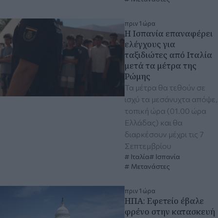
πριν 1 ώρα
Η Ισπανία επαναφέρει
ελέγχους για
ταξιδιώτες από Ιταλία
μετά τα μέτρα της
Ρώμης
Τα μέτρα θα τεθούν σε
ισχύ τα μεσάνυχτα απόψε,
τοπική ώρα (01.00 ώρα
Ελλάδας) και θα
διαρκέσουν μέχρι τις 7
Σεπτεμβρίου
Ιταλία
Ισπανία
Μετανάστες
πριν 1 ώρα
ΗΠΑ: Εφετείο έβαλε
φρένο στην κατασκευή