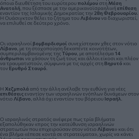
όποια διευθέτηση του ευρύτερου
πολέμου
στη
Μέση
Ανατολή
, που ξέσπασε με την αμερικανοϊσραηλινή
επίθεση
εναντίον της Ισλαμικής Δημοκρατίας την
28η Φεβρουαρίου
.
Η Ουάσιγκτον θέλει το ζήτημα του
Λιβάνου
να διαχωριστεί,
να επιλυθεί σε δεύτερο χρόνο.
Οι ισραηλινοί
βομβαρδισμοί
συνεχίστηκαν χθες στον νότιο
Λίβανο
, με τη στοχοποίηση δεκαπέντε κοινοτήτων,
συμπεριλαμβανομένης της
Τύρου
, με αποτέλεσμα
14
άνθρωποι
να χάσουν τη ζωή τους και άλλοι είκοσι και πλέον
να τραυματιστούν, σύμφωνα με τις αρχές στη
Βηρυτό
και
τον
Ερυθρό Σταυρό
.
Η
Χεζμπολά
από την άλλη ανέλαβε την ευθύνη για νέες
επιθέσεις
εναντίον των ισραηλινών ενόπλων δυνάμεων στον
νότιο
Λίβανο
, αλλά όχι εναντίον του βόρειου
Ισραήλ
.
Ο ισραηλινός στρατός ανέφερε πως τρία βλήματα
εξαπολύθηκαν «προς την κατεύθυνση ισραηλινών
στρατιωτών που επιχειρούσαν στον νότιο
Λίβανο
» και ότι
ένα βλήμα «έπεσε κοντά σε στρατεύματα», χωρίς να κάνει
λόγο για τραυματισμούς.