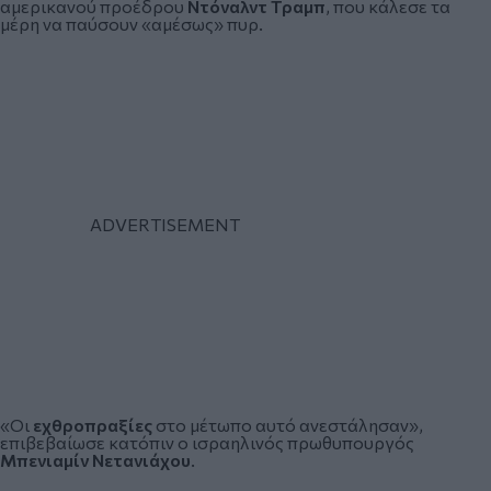
αμερικανού προέδρου
Ντόναλντ Τραμπ
, που κάλεσε τα
μέρη να παύσουν «αμέσως» πυρ.
«Οι
εχθροπραξίες
στο μέτωπο αυτό ανεστάλησαν»,
επιβεβαίωσε κατόπιν ο ισραηλινός πρωθυπουργός
Μπενιαμίν Νετανιάχου
.