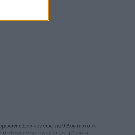
Συμφωνία Σένγκεν έως τις 9 Αυγούστου»
ό την Ιταλία λόγω της κρίσης στη Θέουτα