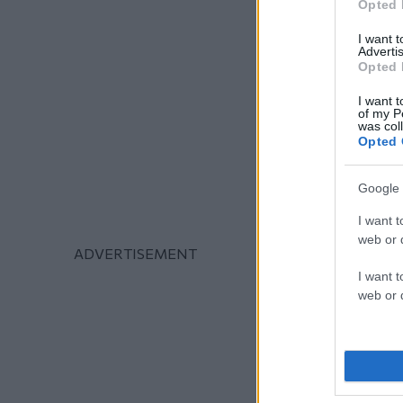
Opted 
I want 
Advertis
Opted 
I want t
of my P
was col
Opted 
Google 
I want t
web or d
I want t
web or d