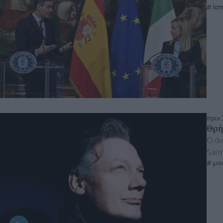
Ισπ
πριν 
Θρή
Ο άν
Sain
μο