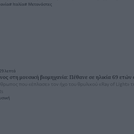
ανία
Ιταλία
Μετανάστες
29 λεπτά
νος στη μουσική βιομηχανία: Πέθανε σε ηλικία 69 ετών
θρωπος που «έπλασε» τον ήχο του θρυλικού «Ray of Light» της
ts
υσική