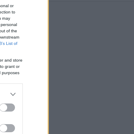
sonal or
ection to
ou may
 personal
out of the
 downstream
B’s List of
er and store
to grant or
ed purposes