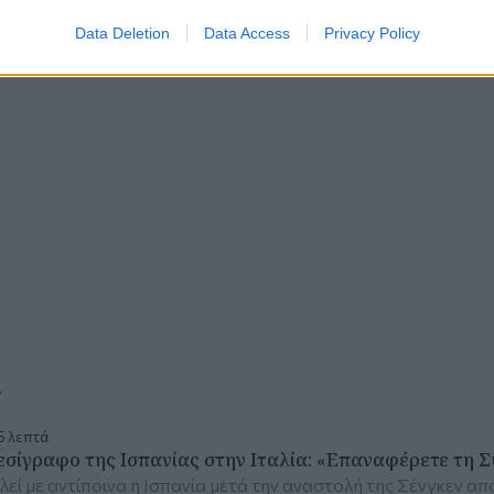
Data Deletion
Data Access
Privacy Policy
α
5 λεπτά
εσίγραφο της Ισπανίας στην Ιταλία: «Επαναφέρετε τη 
λεί με αντίποινα η Ισπανία μετά την αναστολή της Σένγκεν απ