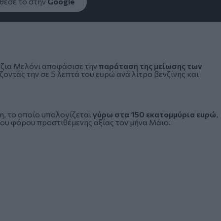
εσέ το στην
Google
ζια Μελόνι
αποφάσισε την
παράταση της μείωσης των
οντάς την σε 5 λεπτά του ευρώ ανά λίτρο βενζίνης και
η, το οποίο υπολογίζεται
γύρω στα 150 εκατομμύρια ευρώ
,
του φόρου προστιθέμενης αξίας τον μήνα Μάιο.