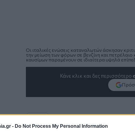
Οι ιταλικές ενώσεις καταναλωτών άσκησαν κριτι
την μείωση των φόρων σε βενζίνη και πετρέλαιο 
καυσίμων παραμένουν σε ιδιαίτερα υψηλά επίπε
Κάνε κλικ και δες περισσότερο
Πρόσθ
ΔΙΕΘΝΗ
a.gr -
Do Not Process My Personal Information