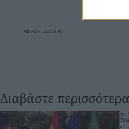
Διαβάστε περισσότερ
πριν 
Τελ
Απει