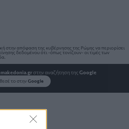
κή στην απόφαση της κυβέρνησης της Ρώμης να περιορίσει
κίνησης δεδομένου ότι -όπως τονίζουν- οι τιμές των
δα.
emakedonia.gr
στην αναζήτηση της
Google
εσέ το στην
Google