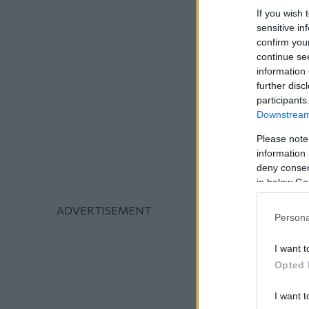
If you wish 
sensitive in
confirm you
continue se
information 
further disc
participants
Downstream 
Please note
information 
deny consent
in below Go
Persona
I want t
Opted 
I want t