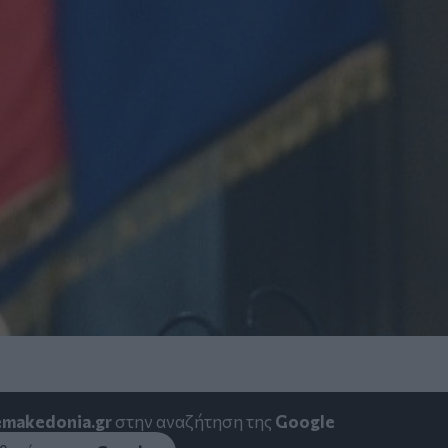
emakedonia.gr
στην αναζήτηση της
Google