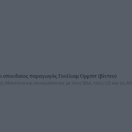
 ο σπουδαίος παραγωγός Γουίλιαμ Όρμπιτ (βίντεο)
 Μαντόνα και συνεργάστηκε με τους Blur, τους U2 και τις All