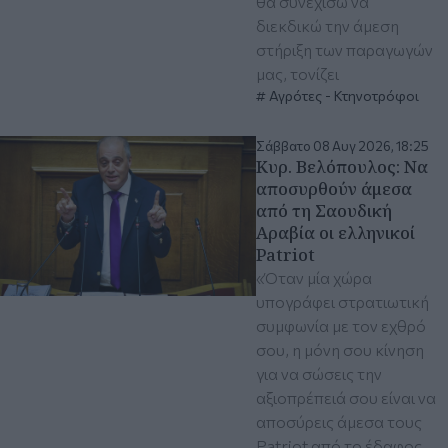
θα συνεχίσω να
διεκδικώ την άμεση
στήριξη των παραγωγών
μας, τονίζει
Αγρότες - Κτηνοτρόφοι
Σάββατο 08 Αυγ 2026, 18:25
Κυρ. Βελόπουλος: Να
αποσυρθούν άμεσα
από τη Σαουδική
Αραβία οι ελληνικοί
Patriot
«Όταν μία χώρα
υπογράφει στρατιωτική
συμφωνία με τον εχθρό
σου, η μόνη σου κίνηση
για να σώσεις την
αξιοπρέπειά σου είναι να
αποσύρεις άμεσα τους
Patriot από το έδαφος