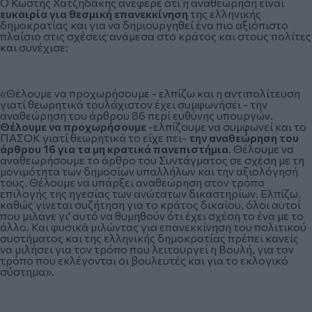
Ο Κωστής Χατζηδάκης ανέφερε ότι η αναθεώρηση είναι
ευκαιρία για θεσμική επανεκκίνηση
της ελληνικής
δημοκρατίας και για να δημιουργηθεί ένα πιο αξιόπιστο
πλαίσιο στις σχέσεις ανάμεσα στο κράτος και στους πολίτες
και συνέχισε:
«Θέλουμε να προχωρήσουμε - ελπίζω και η αντιπολίτευση
γιατί θεωρητικά τουλάχιστον έχει συμφωνήσει - την
αναθεώρηση του άρθρου 86 περί ευθύνης υπουργών.
Θέλουμε να προχωρήσουμε
-ελπίζουμε να συμφωνεί και το
ΠΑΣΟΚ γιατί θεωρητικά το είχε πει-
την αναθεώρηση του
άρθρου 16 για τα μη κρατικά πανεπιστήμια
. Θέλουμε να
αναθεωρήσουμε το άρθρο του Συντάγματος σε σχέση με τη
μονιμότητα των δημοσίων υπαλλήλων και την αξιολόγησή
τους. Θέλουμε να υπάρξει αναθεώρηση στον τρόπο
επιλογής της ηγεσίας των ανώτατων δικαστηρίων. Ελπίζω,
καθώς γίνεται συζήτηση για το κράτος δικαίου, όλοι αυτοί
που μιλάνε γι' αυτό να θυμηθούν ότι έχει σχέση το ένα με το
άλλο. Και φυσικά μιλώντας για επανεκκίνηση του πολιτικού
συστήματος και της ελληνικής δημοκρατίας πρέπει κανείς
να μιλήσει για τον τρόπο που λειτουργεί η Βουλή, για τον
τρόπο που εκλέγονται οι βουλευτές και για το εκλογικό
σύστημα».