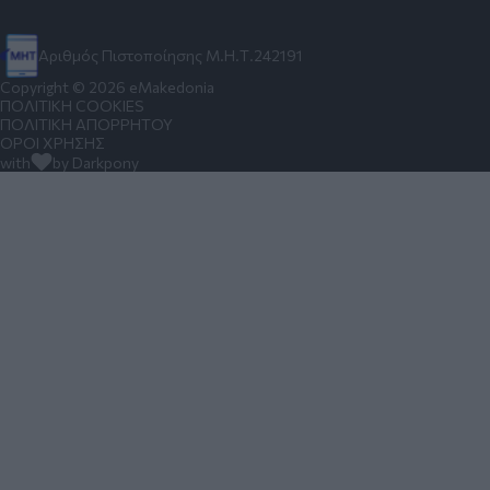
Αριθμός Πιστοποίησης Μ.Η.Τ.242191
Copyright © 2026 eMakedonia
ΠΟΛΙΤΙΚΗ COOKIES
ΠΟΛΙΤΙΚΗ ΑΠΟΡΡΗΤΟΥ
ΟΡΟΙ ΧΡΗΣΗΣ
with
by Darkpony