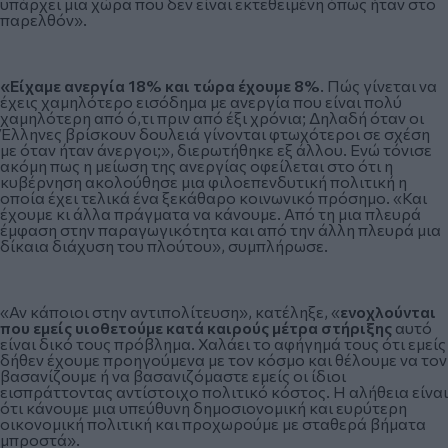
υπάρχει μια χώρα που δεν είναι εκτεθειμένη όπως ήταν στο
παρελθόν».
«Είχαμε ανεργία 18% και τώρα έχουμε 8%
. Πώς γίνεται να
έχεις χαμηλότερο εισόδημα με ανεργία που είναι πολύ
χαμηλότερη από ό,τι πριν από έξι χρόνια; Δηλαδή όταν οι
Έλληνες βρίσκουν δουλειά γίνονται φτωχότεροι σε σχέση
με όταν ήταν άνεργοι;», διερωτήθηκε εξ άλλου. Ενώ τόνισε
ακόμη πως η μείωση της ανεργίας οφείλεται στο ότι η
κυβέρνηση ακολούθησε μια φιλοεπενδυτική πολιτική η
οποία έχει τελικά ένα ξεκάθαρο κοινωνικό πρόσημο. «Και
έχουμε κι άλλα πράγματα να κάνουμε. Από τη μια πλευρά
έμφαση στην παραγωγικότητα και από την άλλη πλευρά μια
δίκαια διάχυση του πλούτου», συμπλήρωσε.
«Αν κάποιοι στην αντιπολίτευση», κατέληξε, «
ενοχλούνται
που εμείς υιοθετούμε κατά καιρούς μέτρα στήριξης
αυτό
είναι δικό τους πρόβλημα. Χαλάει το αφήγημά τους ότι εμείς
δήθεν έχουμε προηγούμενα με τον κόσμο και θέλουμε να τον
βασανίζουμε ή να βασανιζόμαστε εμείς οι ίδιοι
εισπράττοντας αντίστοιχο πολιτικό κόστος. Η αλήθεια είναι
ότι κάνουμε μια υπεύθυνη δημοσιονομική και ευρύτερη
οικονομική πολιτική και προχωρούμε με σταθερά βήματα
μπροστά».