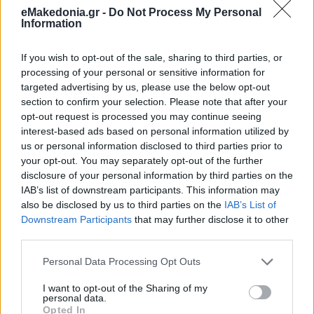
eMakedonia.gr -
Do Not Process My Personal
Information
ΠΟΛΙΤΙΚΗ
Κωστής Χατζηδάκης
Οικονομία
Συνταγματική Αναθεώρηση
If you wish to opt-out of the sale, sharing to third parties, or
processing of your personal or sensitive information for
targeted advertising by us, please use the below opt-out
section to confirm your selection. Please note that after your
opt-out request is processed you may continue seeing
interest-based ads based on personal information utilized by
us or personal information disclosed to third parties prior to
your opt-out. You may separately opt-out of the further
disclosure of your personal information by third parties on the
IAB’s list of downstream participants. This information may
also be disclosed by us to third parties on the
IAB’s List of
Downstream Participants
that may further disclose it to other
third parties.
Please note that this website/app uses one or more Google
Personal Data Processing Opt Outs
services and may gather and store information including but
not limited to your visit or usage behaviour. You may click to
I want to opt-out of the Sharing of my
personal data.
grant or deny consent to Google and its third-party tags to
Opted In