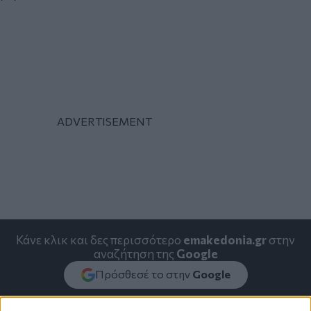
Κάνε κλικ και δες περισσότερο
emakedonia.gr
στην
αναζήτηση της
Google
Πρόσθεσέ το στην
Google