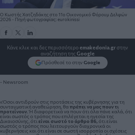
Ο Κωστής Χατζηδάκης στο 11ο Οικονομικό Φόρουμ Δελφών
2026 - Πηγή φωτογραφίας: eurokinissi
Κάνε κλικ και δες περισσότερο
emakedonia.gr
στην
αναζήτηση της
Google
Πρόσθεσέ το στην
Google
- Newsroom
«Όσοι αντιδρούν στις προτάσεις της κυβέρνησης για τη
συνταγματική αναθεώρηση
, θα
πρέπει να μας πουν τι
προτείνουν
. Ή διαφορετικά να πουν ότι όλα πάνε καλά, ότι
είναι σωστός ο τρόπος που επιλέγεται η ηγεσία της
Δικαιοσύνης, ότι
είναι σωστό το άρθρο 86,
ότι είναι
σωστός ο τρόπος που λειτουργούν διαχρονικά οι
κυβερνήσεις και ότι είναι σε σωστή ισορροπία οι σχέσεις