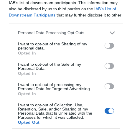
IAB’s list of downstream participants. This information may
also be disclosed by us to third parties on the
IAB’s List of
Downstream Participants
that may further disclose it to other
third parties.
Please note that this website/app uses one or more Google
Personal Data Processing Opt Outs
services and may gather and store information including but
not limited to your visit or usage behaviour. You may click to
I want to opt-out of the Sharing of my
personal data.
grant or deny consent to Google and its third-party tags to
Opted In
use your data for below specified purposes in below Google
consent section.
I want to opt-out of the Sale of my
Personal Data.
Opted In
I want to opt-out of processing my
Personal Data for Targeted Advertising.
Opted In
I want to opt-out of Collection, Use,
Retention, Sale, and/or Sharing of my
Personal Data that Is Unrelated with the
Purposes for which it was collected.
Opted Out