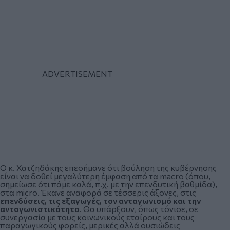
Ο κ. Χατζηδάκης επεσήμανε ότι βούληση της κυβέρνησης
είναι να δοθεί μεγαλύτερη έμφαση από τα macro (όπου,
σημείωσε ότι πάμε καλά, π.χ. με την επενδυτική βαθμίδα),
στα micro. Έκανε αναφορά σε τέσσερις άξονες, στις
επενδύσεις, τις εξαγωγές, τον ανταγωνισμό και την
ανταγωνιστικότητα
. Θα υπάρξουν, όπως τόνισε, σε
συνεργασία με τους κοινωνικούς εταίρους και τους
παραγωγικούς φορείς, μερικές αλλά ουσιώδεις