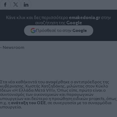
Κάνε κλικ και δες περισσότερο
emakedonia.gr
στην
αναζήτηση της
Google
Πρόσθεσέ το στην
Google
- Newsroom
Στα νέα καθήκοντά του αναφέρθηκε ο αντιπρόεδρος της
κυβέρνησης,
Κωστής Χατζηδάκης
, μιλώντας στον Κύκλο
Ιδεών «Η Ελλάδα Μετά VIII». Όπως είπε, πρώτο είναι ο
συντονισμός των οικονομικών και παραγωγικών
υπουργείων και δεύτερο η προώθηση ειδικών projects, όπως
π.χ. η
ανάταξη του ΟΣΕ
, σε συνεργασία με τα συναρμόδια
υπουργεία.