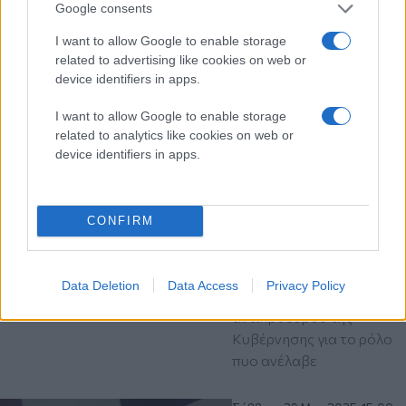
Google consents
I want to allow Google to enable storage
related to advertising like cookies on web or
device identifiers in apps.
Διαβάστε περισσότερα
I want to allow Google to enable storage
Παρασκευή 14 Μαρ 2025, 21:50
related to analytics like cookies on web or
K. Χατζηδάκης:
device identifiers in apps.
Σεμνότητα και
αποτελεσματικότητα,
οι δύο βασικές
CONFIRM
υποχρεώσεις μας
Με ανάρτηση στα
κοινωνικά δίκτυα η πρώτη
Data Deletion
Data Access
Privacy Policy
τοποθέτηση του νέου
αντιπροέδρου της
Κυβέρνησης για το ρόλο
πυο ανέλαβε