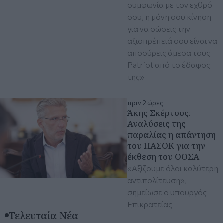
συμφωνία με τον εχθρό
σου, η μόνη σου κίνηση
για να σώσεις την
αξιοπρέπειά σου είναι να
αποσύρεις άμεσα τους
Patriot από το έδαφος
της»
πριν 2 ώρες
Άκης Σκέρτσος:
Aναλύσεις της
παραλίας η απάντηση
του ΠΑΣΟΚ για την
έκθεση του ΟΟΣΑ
«Αξίζουμε όλοι καλύτερη
αντιπολίτευση»,
σημείωσε ο υπουργός
Επικρατείας
Τελευταία Νέα