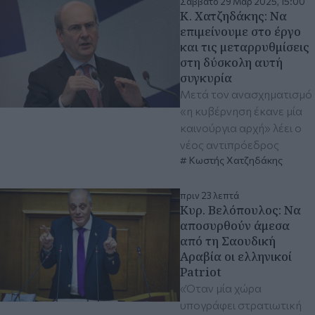
Σάββατο 29 Μαρ 2025, 15:00
Κ. Χατζηδάκης: Να
επιμείνουμε στο έργο
και τις μεταρρυθμίσεις
στη δύσκολη αυτή
συγκυρία
Μετά τον ανασχηματισμό
«η κυβέρνηση έκανε μία
καινούργια αρχή» λέει ο
νέος αντιπρόεδρος
Κωστής Χατζηδάκης
πριν 23 λεπτά
Κυρ. Βελόπουλος: Να
αποσυρθούν άμεσα
από τη Σαουδική
Αραβία οι ελληνικοί
Patriot
«Όταν μία χώρα
υπογράφει στρατιωτική