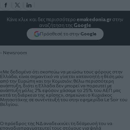
Κάνε κλικ και δες περισσότερο
emakedonia.gr
στην
αναζήτηση της
Google
Πρόσθεσέ το στην
Google
- Newsroom
«Με δεδομένο ότι σκοπεύω να μειώσω τους φόρους στην
Ελλάδα, είναι σημαντικό να γίνεται κατανοητή η θέση μου
από την Ευρώπη και την Κομισιόν: θέλω περισσότερη
ανάπτυξη, διότι η Ελλάδα δεν μπορεί να πορευτεί με
ανάπτυξη μόλις 2% εφόσον χάσαμε το 25% του ΑΕΠ μας
κατά τη διάρκεια της κρίσης», σημειώνει ο Κυριάκος
Μητσοτάκης σε συνέντευξή του στην εφημερίδα Le Soir του
Βελγίου.
Ο πρόεδρος της ΝΔ αναδεικνύει τη δέσμευσή του να
επαναδιαπραγματευτεί τους στόχους για ψηλά