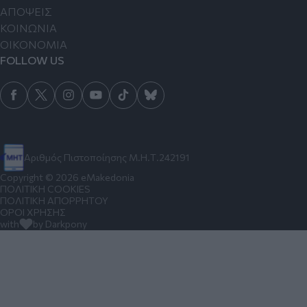
ΑΠΟΨΕΙΣ
ΚΟΙΝΩΝΙΑ
ΟΙΚΟΝΟΜΙΑ
FOLLOW US
Αριθμός Πιστοποίησης Μ.Η.Τ.242191
Copyright © 2026 eMakedonia
ΠΟΛΙΤΙΚΗ COOKIES
ΠΟΛΙΤΙΚΗ ΑΠΟΡΡΗΤΟΥ
ΟΡΟΙ ΧΡΗΣΗΣ
with
by Darkpony