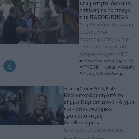
Ετοιμότητα, δουλειά,
επίθεση το τρίπτυχο
του ΠΑΣΟΚ-ΚΙΝΑΛ
Στη Χαριλάου Τρικούπη
ξεκίνησαν οι
προετοιμασίες για την
παρουσία του Νίκου
Ανδρουλάκη στη ΔΕΘ
Μακεδονία της Κυριακής
ΠΑΣΟΚ - Κίνημα Αλλαγής
Νίκος Ανδρουλάκης
Κυριακή 09 Αυγ 2026, 19:45
Νέα αποχώρηση από το
κόμμα Καρυστιανού - Αιχμές
για «απολυταρχικά
προσωποπαγές
διευθυντήριο»
Αποχωρεί το στέλεχος του
κόμματος Κώστας