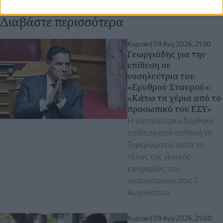
Διαβάστε περισσότερα
Κυριακή 09 Αυγ 2026, 21:30
Γεωργιάδης για την
επίθεση σε
νοσηλεύτρια του
«Ερυθρού Σταυρού»:
«Κάτω τα χέρια από το
προσωπικό του ΕΣΥ»
Η νοσηλεύτρια δέχθηκε
επίθεση από ασθενή τα
ξημερώματα, μετά το
τέλος της γενικής
εφημερίας του
νοσοκομείου στις 7
Αυγούστου
Κυριακή 09 Αυγ 2026, 21:00