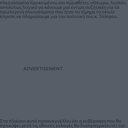
πλεονάσματα προκειμένου και προσθέτει: «Θεωρώ, λοιπόν,
απολύτως λογικό να κάνουμε μια έντιμη συζήτηση για τα
πρωτογενή πλεονάσματα που ήταν το τίμημα το οποίο
έπρεπε να πληρώσουμε για την πολιτική του κ. Τσίπρα».
Στο πλαίσιο αυτό προαναγγέλλει ότι η κυβέρνηση που θα
προκύψει μετά τις εθνικές εκλογές θα διαπραγματευτεί την