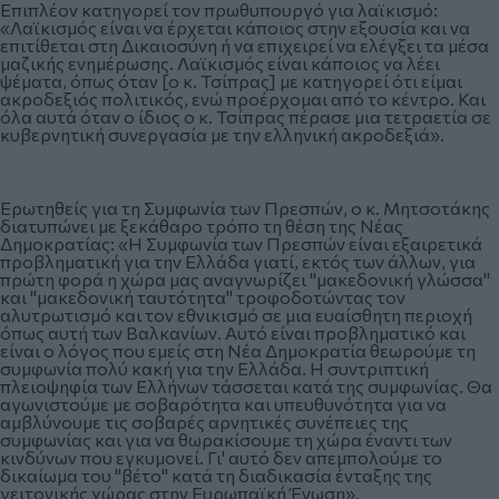
Επιπλέον κατηγορεί τον πρωθυπουργό για λαϊκισμό:
«Λαϊκισμός είναι να έρχεται κάποιος στην εξουσία και να
επιτίθεται στη Δικαιοσύνη ή να επιχειρεί να ελέγξει τα μέσα
μαζικής ενημέρωσης. Λαϊκισμός είναι κάποιος να λέει
ψέματα, όπως όταν [ο κ. Τσίπρας] με κατηγορεί ότι είμαι
ακροδεξιός πολιτικός, ενώ προέρχομαι από το κέντρο. Και
όλα αυτά όταν ο ίδιος ο κ. Τσίπρας πέρασε μια τετραετία σε
κυβερνητική συνεργασία με την ελληνική ακροδεξιά».
Ερωτηθείς για τη Συμφωνία των Πρεσπών, ο κ. Μητσοτάκης
διατυπώνει με ξεκάθαρο τρόπο τη θέση της Νέας
Δημοκρατίας: «Η Συμφωνία των Πρεσπών είναι εξαιρετικά
προβληματική για την Ελλάδα γιατί, εκτός των άλλων, για
πρώτη φορά η χώρα μας αναγνωρίζει "μακεδονική γλώσσα"
και "μακεδονική ταυτότητα" τροφοδοτώντας τον
αλυτρωτισμό και τον εθνικισμό σε μια ευαίσθητη περιοχή
όπως αυτή των Βαλκανίων. Αυτό είναι προβληματικό και
είναι ο λόγος που εμείς στη Νέα Δημοκρατία θεωρούμε τη
συμφωνία πολύ κακή για την Ελλάδα. Η συντριπτική
πλειοψηφία των Ελλήνων τάσσεται κατά της συμφωνίας. Θα
αγωνιστούμε με σοβαρότητα και υπευθυνότητα για να
αμβλύνουμε τις σοβαρές αρνητικές συνέπειες της
συμφωνίας και για να θωρακίσουμε τη χώρα έναντι των
κινδύνων που εγκυμονεί. Γι' αυτό δεν απεμπολούμε το
δικαίωμα του "βέτο" κατά τη διαδικασία ένταξης της
γειτονικής χώρας στην Ευρωπαϊκή Ένωση».