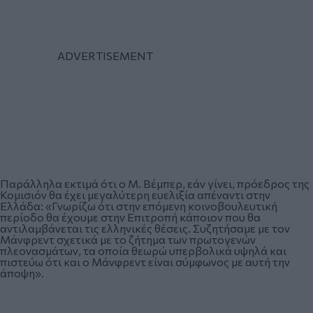
Παράλληλα εκτιμά ότι ο Μ. Βέμπερ, εάν γίνει, πρόεδρος της
Κομισιόν θα έχει μεγαλύτερη ευελιξία απέναντι στην
Ελλάδα: «Γνωρίζω ότι στην επόμενη κοινοβουλευτική
περίοδο θα έχουμε στην Επιτροπή κάποιον που θα
αντιλαμβάνεται τις ελληνικές θέσεις. Συζητήσαμε με τον
Μάνφρεντ σχετικά με το ζήτημα των πρωτογενών
πλεονασμάτων, τα οποία θεωρώ υπερβολικά υψηλά και
πιστεύω ότι και ο Μάνφρεντ είναι σύμφωνος με αυτή την
άποψη».