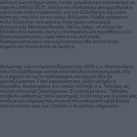
αλλαγή των στόχων ώστε το νέο χαμηλότερο πλεόνασμα να
ισχύσει από το 2021. «Θέλω να υλοποιήσω μεταρρυθμίσεις
γιατί είναι πολύ σημαντικές για την Ελλάδα και όχι γιατί
κάποιος που λέει να τις κάνω. Άλλωστε, έλαβα ορισμένες
πολύ δύσκολες αποφάσεις όταν ήμουν υπουργός
Διοικητικής Μεταρρύθμισης. Θέλω, όμως, να κάνω την
Ελλάδα ένα success story», επισημαίνει και προσθέτει: «Οι
διαπραγματεύσεις είναι πάντα και πολιτικές
διαπραγματεύσεις και η εμπιστοσύνη θα αποτελέσει
σημαντικό παράγοντα σε αυτές».
Μιλώντας για το πρώτο εξάμηνο του 2015 ο κ. Μητσοτάκης
λέει ότι βρεθήκαμε κοντά στην απόλυτη καταστροφή. «Σε
ό,τι αφορά το τρίτο πρόγραμμα, καταρχάς δεν το
χρειαζόμασταν. Γιατί εφαρμόστηκε; Διότι υπήρξε η
περίοδος Βαρουφάκη, τον οποίο επέλεξε ο κ. Τσίπρας ως
πρώτο υπουργό Οικονομικών. Στη συνέχεια ο κ. Τσίπρας
επέβαλε καθεστώς πολύ αυστηρής λιτότητας και η χώρα μας
επιδεικνύει σήμερα πρωτογενή πλεονάσματα υψηλότερα
από αυτά που μας έχει ζητήσει η Ευρώπη», σημειώνει.