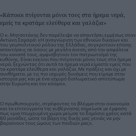
«Κάποιοι πνίγονται μόνοι τους στα ήρεμα νερά,
εμείς τα κρατάμε ελεύθερα και γαλάζια»
Ο κ. Μητσοτάκης δεν παρέλειψε να απαντήσει εμμέσως στον
Αντώνη Σαμαρά: «Η αναγνώριση των εθνικών δικαίων και
του γεωπολιτικού ρόλου της Ελλάδας, συγκροτούν επίσης
απαντήσεις σε όσους με μεγάλη άνεση, από την ασφάλεια
του καναπέ τους, αμφισβητούν τον πατριωτισμό της
ευθύνης. Είναι εκείνοι που πνίγονται μόνοι τους στα ήρεμα
νερά, ξεχνώντας ότι αυτά τα ήρεμα νερά είμαστε εμείς που
τα κρατάμε ελεύθερα και γαλάζια. Με πράξεις και όχι με
συνθήματα, με τις πιο ισχυρές δυνάμεις που είχαμε στην
ιστορία μας και με ένα ισχυρό διπλωματικό αποτύπωμα
στην Ευρώπη και τον κόσμο».
Ο πρωθυπουργός, στρέφοντας το βλέμμα στην οικονομία
και τα επιτεύγματα της κυβέρνησης σημείωσε με έμφαση
πως «μια πτωχευμένη χώρα μείωσε το δημόσιο χρέος κατά
60 μονάδες, ώστε τα βάρη της δικής μας γενιάς να μην
βαραίνουν τους ώμους των παιδιών μας».