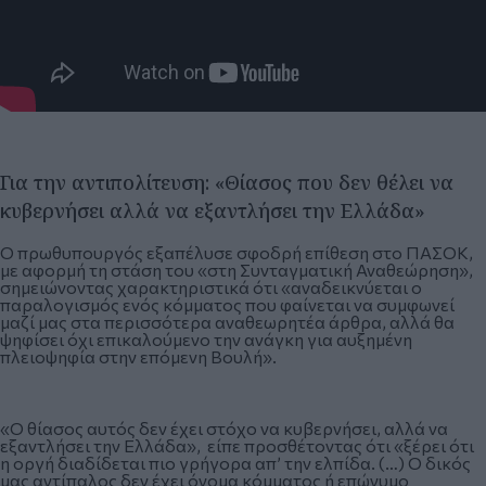
Για την αντιπολίτευση: «Θίασος που δεν θέλει να
κυβερνήσει αλλά να εξαντλήσει την Ελλάδα»
Ο πρωθυπουργός εξαπέλυσε σφοδρή επίθεση στο ΠΑΣΟΚ,
με αφορμή τη στάση του «στη Συνταγματική Αναθεώρηση»,
σημειώνοντας χαρακτηριστικά ότι «αναδεικνύεται ο
παραλογισμός ενός κόμματος που φαίνεται να συμφωνεί
μαζί μας στα περισσότερα αναθεωρητέα άρθρα, αλλά θα
ψηφίσει όχι επικαλούμενο την ανάγκη για αυξημένη
πλειοψηφία στην επόμενη Βουλή».
«Ο θίασος αυτός δεν έχει στόχο να κυβερνήσει, αλλά να
εξαντλήσει την Ελλάδα», είπε προσθέτοντας ότι «ξέρει ότι
η οργή διαδίδεται πιο γρήγορα απ’ την ελπίδα. (…) Ο δικός
μας αντίπαλος δεν έχει όνομα κόμματος ή επώνυμο