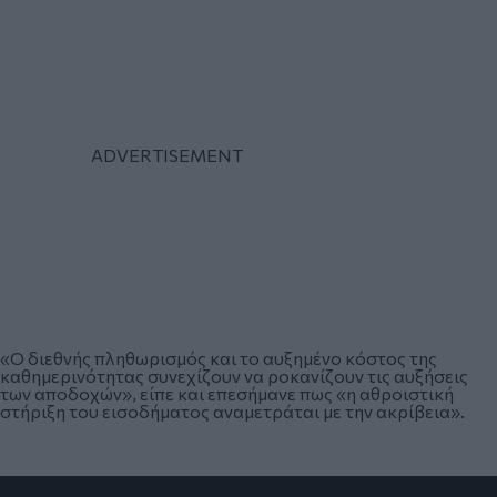
«Ο διεθνής πληθωρισμός και το αυξημένο κόστος της
καθημερινότητας συνεχίζουν να ροκανίζουν τις αυξήσεις
των αποδοχών», είπε και επεσήμανε πως «η αθροιστική
στήριξη του εισοδήματος αναμετράται με την ακρίβεια».