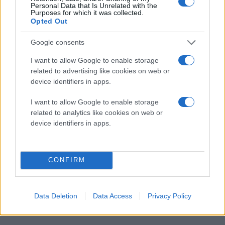
Personal Data that Is Unrelated with the
Purposes for which it was collected.
Opted Out
Google consents
I want to allow Google to enable storage
related to advertising like cookies on web or
device identifiers in apps.
I want to allow Google to enable storage
related to analytics like cookies on web or
undefined
device identifiers in apps.
Κάνε κλικ και δες περισσότερο
emakedonia.gr
στην
CONFIRM
αναζήτηση της
Google
Πρόσθεσέ το στην
Google
Data Deletion
Data Access
Privacy Policy