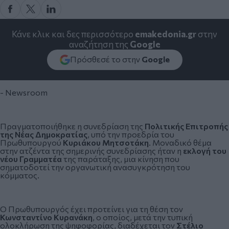
Κάνε κλικ και δες περισσότερο
emakedonia.gr
στην
αναζήτηση της
Google
Πρόσθεσέ το στην
Google
- Newsroom
Πραγματοποιήθηκε η συνεδρίαση της
Πολιτικής Επιτροπής
της
Νέας Δημοκρατίας
, υπό την προεδρία του
Πρωθυπουργού
Κυριάκου Μητσοτάκη
. Μοναδικό θέμα
στην ατζέντα της σημερινής συνεδρίασης ήταν η
εκλογή του
νέου Γραμματέα
της παράταξης, μια κίνηση που
σηματοδοτεί την οργανωτική ανασυγκρότηση του
κόμματος.
Ο Πρωθυπουργός έχει προτείνει για τη θέση τον
Κωνσταντίνο Κυρανάκη
, ο οποίος, μετά την τυπική
ολοκλήρωση της ψηφοφορίας, διαδέχεται τον
Στέλιο