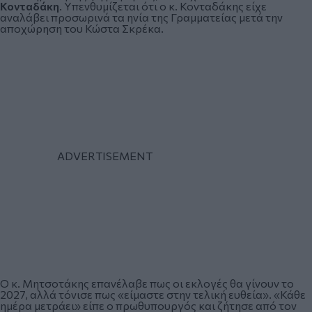
Κονταδάκη
. Υπενθυμίζεται ότι ο κ. Κονταδάκης είχε
αναλάβει προσωρινά τα ηνία της Γραμματείας μετά την
αποχώρηση του Κώστα Σκρέκα.
Ο κ. Μητσοτάκης επανέλαβε πως οι εκλογές θα γίνουν το
2027, αλλά τόνισε πως «είμαστε στην τελική ευθεία». «Κάθε
ημέρα μετράει» είπε ο πρωθυπουργός και ζήτησε από τον