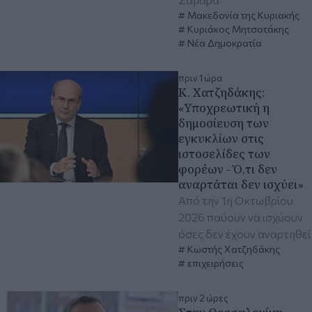
Μακεδονία της Κυριακής
Κυριάκος Μητσοτάκης
Νέα Δημοκρατία
πριν 1 ώρα
Κ. Χατζηδάκης:
«Υποχρεωτική η
δημοσίευση των
εγκυκλίων στις
ιστοσελίδες των
φορέων - Ό,τι δεν
αναρτάται δεν ισχύει»
Από την 1η Οκτωβρίου
2026 παύουν να ισχύουν
όσες δεν έχουν αναρτηθεί
Κωστής Χατζηδάκης
επιχειρήσεις
πριν 2 ώρες