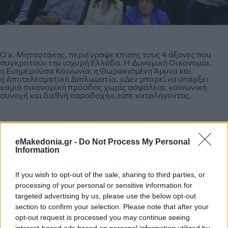
Ο κ. Μητσοτάκης, περιέγραψε επίσης τους 4 άξονες που
συγκροτούν την ισχυρή Ελλάδα. Η Δυναμική Οικονομία,
η Ευημερούσα Κοινωνία, η Θωρακισμένη Άμυνα και
η Αποτελεσματική Διπλωματία. «Δεν μπορεί να υπάρξει
καμιά οικονομική πρόοδος χωρίς ασφάλεια, κοινωνική
συνοχή και διεθνή παραδοχή», είπε καταλήγοντας.
«Η ΝΔ δεν χάνει ποτέ την ψυχή της, ούτε το
eMakedonia.gr -
Do Not Process My Personal
βηματισμό της»
Information
«Η ΝΔ δεν χάνει ποτέ, ούτε την ψυχή της, ούτε το βηματισμό
της. Μια αποστολή που ενώνει τους Έλληνες,
If you wish to opt-out of the sale, sharing to third parties, or
αποδεικνύοντας τον πατριωτικό και λαϊκό μας χαρακτήρα,
processing of your personal or sensitive information for
όχι με συνθήματα αλλά με δύσκολες πράξεις στο πεδίο»,
targeted advertising by us, please use the below opt-out
υποστήριξε ο κ. Μητσοτάκης.
section to confirm your selection. Please note that after your
opt-out request is processed you may continue seeing
interest-based ads based on personal information utilized by