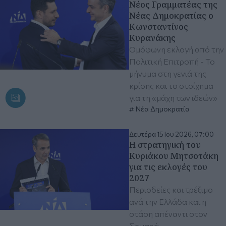
Νέος Γραμματέας της
Νέας Δημοκρατίας ο
Κωνσταντίνος
Κυρανάκης
Ομόφωνη εκλογή από την
Πολιτική Επιτροπή - Το
μήνυμα στη γενιά της
κρίσης και το στοίχημα
για τη «μάχη των ιδεών»
Νέα Δημοκρατία
Δευτέρα 15 Ιου 2026, 07:00
Η στρατηγική του
Κυριάκου Μητσοτάκη
για τις εκλογές του
2027
Περιοδείες και τρέξιμο
ανά την Ελλάδα και η
στάση απέναντι στον
Σαμαρά