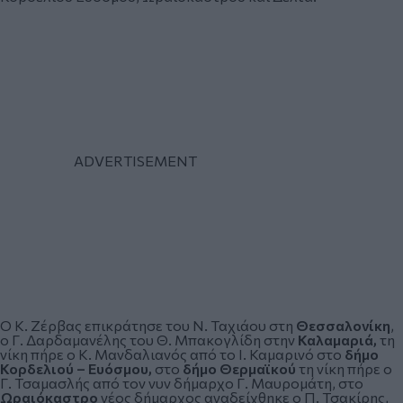
Ο Κ. Ζέρβας επικράτησε του Ν. Ταχιάου στη
Θεσσαλονίκη
,
ο Γ. Δαρδαμανέλης του Θ. Μπακογλίδη στην
Καλαμαριά,
τη
νίκη πήρε ο Κ. Μανδαλιανός από το Ι. Καμαρινό στο
δήμο
Κορδελιού – Ευόσμου,
στο
δήμο Θερμαϊκού
τη νίκη πήρε ο
Γ. Τσαμασλής από τον νυν δήμαρχο Γ. Μαυρομάτη, στο
Ωραιόκαστρο
νέος δήμαρχος αναδείχθηκε ο Π. Τσακίρης,