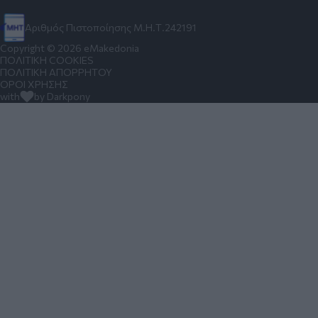
Αριθμός Πιστοποίησης Μ.Η.Τ.242191
Copyright © 2026 eMakedonia
ΠΟΛΙΤΙΚΗ COOKIES
ΠΟΛΙΤΙΚΗ ΑΠΟΡΡΗΤΟΥ
ΟΡΟΙ ΧΡΗΣΗΣ
with
by Darkpony