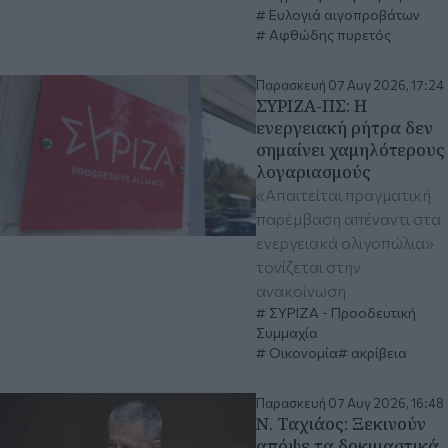
Ευλογιά αιγοπροβάτων
Αφθώδης πυρετός
Παρασκευή 07 Αυγ 2026, 17:24
ΣΥΡΙΖΑ-ΠΣ: Η
ενεργειακή ρήτρα δεν
σημαίνει χαμηλότερους
λογαριασμούς
«Απαιτείται πραγματική
παρέμβαση απέναντι στα
ενεργειακά ολιγοπώλια»
τονίζεται στην
ανακοίνωση
ΣΥΡΙΖΑ - Προοδευτική
Συμμαχία
Οικονομία
ακρίβεια
Παρασκευή 07 Αυγ 2026, 16:48
Ν. Ταχιάος: Ξεκινούν
απόψε τα δοκιμαστικά