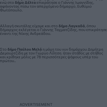
ενώ στο
δήμο Δέλτα
επικράτησε ο Γιάννης Ιωαννίδης,
αφήνοντας πίσω τον απερχόμενο δήμαρχο, Ευθύμιο
Φωτόπουλο.
Αλλαγή σκυτάλης είχαμε και στο
δήμο Λαγκαδά
, όπου
δήμαρχος εκλέγεται ο Γιάννης Ταχματζίδης, που επικράτησε
έναντι της Νίκης Ανδρεάδου.
Στο
δήμο Παύλου Μελά
η μάχη του νυν δημάρχου Δημήτρη
Δεμουρτζίδη με τον Γιώργο Λίλτση ήταν στήθος με στήθος
και κρίθηκε μόλις με 78 περισσότερες ψήφους υπέρ του
πρώτου..