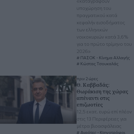
«καταγράφουν
υποχώρηση του
πραγματικού κατά
κεφαλήν εισοδήματος
των ελληνικών
νοικοκυριών κατά 3,6%
για το πρώτο τρίμηνο του
2026»
ΠΑΣΟΚ - Κίνημα Αλλαγής
Κώστας Τσουκαλάς
πριν 2 ώρες
Θ. Καββαδάς:
Θωράκιση της χώρας
απέναντι στις
επιζωοτίες
12,5 εκατ. ευρώ επί πλέον
στις 13 Περιφέρειες για
μέτρα βιοασφάλειας
Αγρότες - Κτηνοτρόφοι