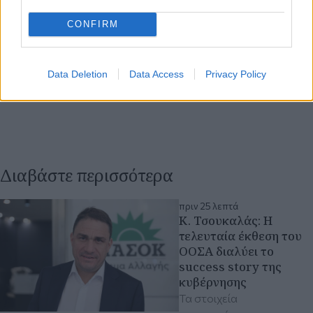
CONFIRM
Data Deletion
Data Access
Privacy Policy
Διαβάστε περισσότερα
πριν 25 λεπτά
Κ. Τσουκαλάς: Η
τελευταία έκθεση του
ΟΟΣΑ διαλύει το
success story της
κυβέρνησης
Τα στοιχεία