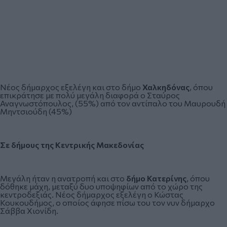
Νέος δήμαρχος εξελέγη και στο δήμο
Χαλκηδόνας
, όπου
επικράτησε με πολύ μεγάλη διαφορά ο Σταύρος
Αναγνωστόπουλος, (55%) από τον αντίπαλο του Μαυρουδή
Μηντσιούδη (45%)
Σε δήμους της Κεντρικής Μακεδονίας
Μεγάλη ήταν η ανατροπή και στο
δήμο Κατερίνης
, όπου
δόθηκε μάχη, μεταξύ δυο υποψηφίων από το χώρο της
κεντροδεξιάς. Νέος δήμαρχος εξελέγη ο Κώστας
Κουκουδήμος, ο οποίος άφησε πίσω του τον νυν δήμαρχο
Σάββα Χιονίδη.