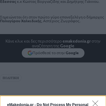
Έδεσσας
κ.κ Κώστας Βοργιαζίδης και Δημήτρης Γιάννου.
Σημειώνεται ότι στον πρώτο γύρο επανεξελέγη ο δήμαρχος
Πολυγύρου Χαλκιδικής
, Αστέριος Ζωγράφος.
Κάνε κλικ και δες περισσότερο
emakedonia.gr
στην
αναζήτηση της
Google
Πρόσθεσέ το στην
Google
ΠΟΛΙΤΙΚΗ
eMakedonia.gr -
Do Not Process My Personal