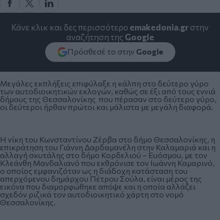
Κάνε κλικ και δες περισσότερο
emakedonia.gr
στην
αναζήτηση της
Google
Πρόσθεσέ το στην
Google
Μεγάλες εκπλήξεις επιφύλαξε η κάλπη στο δεύτερο γύρο
των αυτοδιοικητικών εκλογών, καθώς σε έξι από τους εννιά
δήμους της Θεσσαλονίκης που πέρασαν στο δεύτερο γύρο,
οι δεύτεροι ήρθαν πρώτοι και μάλιστα με μεγάλη διαφορά.
Η νίκη του Κωνσταντίνου Ζέρβα στο δήμο Θεσσαλονίκης, η
επικράτηση του Γιάννη Δαρδαμανέλη στην Καλαμαριά και η
αλλαγή σκυτάλης στο δήμο Κορδελιού – Ευόσμου, με τον
Κλεάνθη Μανδαλιανό που εκθρόνισε τον Ιωάννη Καμαρινό,
ο οποίος εμφανιζόταν ως η διάδοχη κατάσταση του
απερχόμενου δημάρχου Πέτρου Σούλα, είναι μέρος της
εικόνα που διαμορφώθηκε απόψε και η οποία αλλάζει
σχεδόν ριζικά τον αυτοδιοικητικό χάρτη στο νομό
Θεσσαλονίκης.