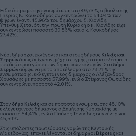
Ειδικότερα με την ενσωμάτωση στο 49,73%, ο βουλευτής
Πιερίας Κ. Κουκοδήμος συγκεντρώνει το 54,04% των
ψήφων έναντι 45,96% του δημάρχου Σ. Χιονίδη.
Υπενθυμίζεται ότι την πρώτη Κυριακή ο κ. Χιονίδης είχε
συγκεντρώσει ποσοστό 30,56% και ο κ. Κουκοδήμος
27,42%.
Νέοι δήμαρχοι εκλέγονται και στους δήμους
Κιλκίς και
Σερρών
όπως δείχνουν, μέχρι στιγμής, τα αποτελέσματα
του δεύτερου γύρου των δημοτικών εκλογών. Στο
δήμο
Σερρών
σύμφωνα με το αποτέλεσμα στο 78,71% της
ενσωμάτωσης, εκλέγεται νέος δήμαρχος ο Αλέξανδρος
Χρυσάφης με ποσοστό 57,99%. ενώ ο Στέφανος Φωτιάδης
συγκεντρώνει ποσοστό 42,01%.
Στον
δήμο Κιλκίς
και σε ποσοστό ενσωμάτωσης 48,10%
εκλέγεται νέος δήμαρχος ο Δημήτρης Κυριακίδης με
ποσοστό 54,41%, ενώ ο Παύλος Τονικίδης συγκέντρωσε
45,59%.
Στις υπόλοιπες πρωτεύουσες νομών της Κεντρικής
Μακεδονίας, επανεκλέγονται οι δήμαρχοι
Βέροιας
και