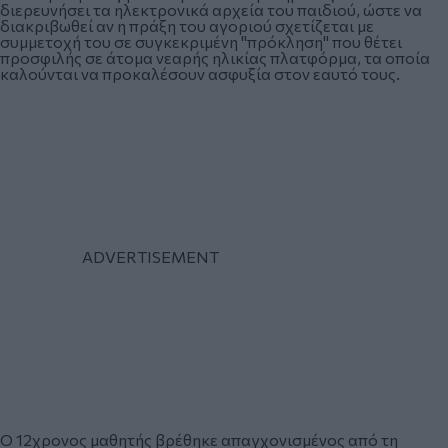
διερευνήσει τα ηλεκτρονικά αρχεία του παιδιού, ώστε να
διακριβωθεί αν η πράξη του αγοριού σχετίζεται με
συμμετοχή του σε συγκεκριμένη "πρόκληση" που θέτει
προσφιλής σε άτομα νεαρής ηλικίας πλατφόρμα, τα οποία
καλούνται να προκαλέσουν ασφυξία στον εαυτό τους.
Ο 12χρονος μαθητής βρέθηκε απαγχονισμένος από τη