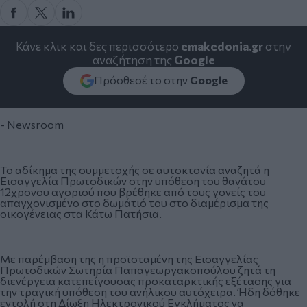
Κάνε κλικ και δες περισσότερο
emakedonia.gr
στην
αναζήτηση της
Google
Πρόσθεσέ το στην
Google
- Newsroom
Το αδίκημα της συμμετοχής σε αυτοκτονία αναζητά η
Εισαγγελία Πρωτοδικών στην
υπόθεση του θανάτου
12χρονου αγοριού που βρέθηκε από τους γονείς του
απαγχονισμένο
στο δωμάτιό του στο διαμέρισμα της
οικογένειας στα Κάτω Πατήσια.
Με παρέμβαση της η προϊσταμένη της Εισαγγελίας
Πρωτοδικών Σωτηρία Παπαγεωργακοπούλου ζητά τη
διενέργεια κατεπείγουσας προκαταρκτικής εξέτασης για
την τραγική υπόθεση του ανήλικου αυτόχειρα. Ήδη δόθηκε
εντολή στη Δίωξη Ηλεκτρονικού Εγκλήματος να