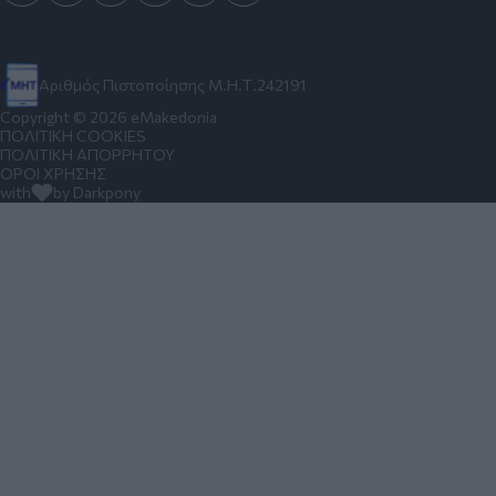
Αριθμός Πιστοποίησης Μ.Η.Τ.242191
Copyright © 2026 eMakedonia
ΠΟΛΙΤΙΚΗ COOKIES
ΠΟΛΙΤΙΚΗ ΑΠΟΡΡΗΤΟΥ
ΟΡΟΙ ΧΡΗΣΗΣ
with
by Darkpony