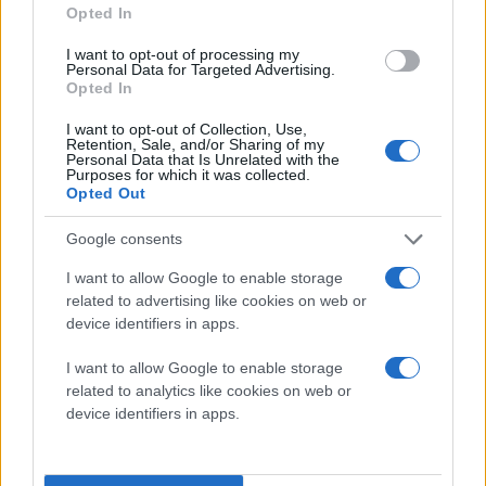
Opted In
I want to opt-out of processing my
Personal Data for Targeted Advertising.
Opted In
I want to opt-out of Collection, Use,
Διαβάστε περισσότερα
Retention, Sale, and/or Sharing of my
Personal Data that Is Unrelated with the
Purposes for which it was collected.
Opted Out
Κυριακή 15 Μαΐ 2022, 21:40
Αυτοκτόνησε 12χρονος
Google consents
στα Κάτω Πατήσια -
Εξετάζουν αν οφείλεται
I want to allow Google to enable storage
σε παιχνίδι του TikTok
related to advertising like cookies on web or
Ο ανήλικος που ήταν και
device identifiers in apps.
αθλητής στο Παγκράτιο,
βρέθηκε απαγχονισμένος
I want to allow Google to enable storage
related to analytics like cookies on web or
στο δωμάτιό του
device identifiers in apps.
πριν 5 λεπτά
Στεγαστικό επίδομα σε