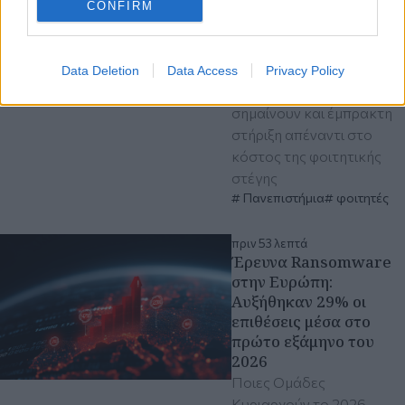
1.120 φοιτητές σε
CONFIRM
Βόλο, Λάρισα, Τρίκαλα,
Καρδίτσα και Λαμία
Σ. Ζαχαράκη: Οι ίσες
Data Deletion
Data Access
Privacy Policy
ευκαιρίες στις σπουδές,
σημαίνουν και έμπρακτη
στήριξη απέναντι στο
κόστος της φοιτητικής
στέγης
Πανεπιστήμια
φοιτητές
πριν 53 λεπτά
Έρευνα Ransomware
στην Ευρώπη:
Αυξήθηκαν 29% οι
επιθέσεις μέσα στο
πρώτο εξάμηνο του
2026
Ποιες Ομάδες
Κυριαρχούν το 2026 -