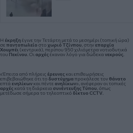
Η
έκρηξη
έγινε την Τετάρτη μετά το μεσημέρι (τοπική ώρα)
σε
παντοπωλείο
στο
χωριό Τζίνπου
, στην
επαρχία
Χουμπέι
(κεντρικά), περίπου 950 χιλιόμετρα νοτιοδυτικά
του
Πεκίνου
. Οι
αρχές
έκαναν λόγο για δώδεκα
νεκρούς
.
«Έπειτα από πλήρεις
έρευνες
και επιθεωρήσεις
επιβεβαιώθηκε ότι το
δυστύχημα
προκάλεσε τον
θάνατο
επτά
ενηλίκων
και πέντε
ανηλίκων
», ανέφεραν οι τοπικές
αρχές
κατά τη διάρκεια
συνέντευξης Τύπου
, όπως
μετέδωσε σήμερα το τηλεοπτικό
δίκτυο CCTV
.