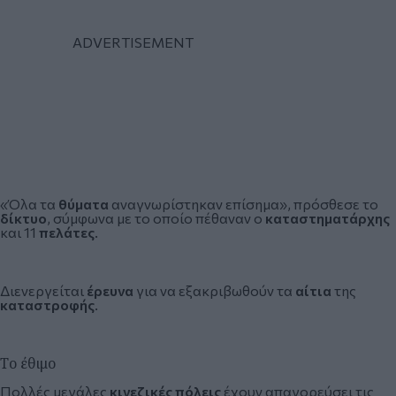
«Όλα τα
θύματα
αναγνωρίστηκαν επίσημα», πρόσθεσε το
δίκτυο
, σύμφωνα με το οποίο πέθαναν ο
καταστηματάρχης
και 11
πελάτες
.
Διενεργείται
έρευνα
για να εξακριβωθούν τα
αίτια
της
καταστροφής
.
Το έθιμο
Πολλές μεγάλες
κινεζικές πόλεις
έχουν απαγορεύσει τις