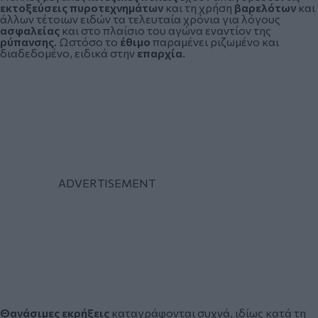
εκτοξεύσεις πυροτεχνημάτων
και τη χρήση
βαρελότων
και
άλλων τέτοιων ειδών τα τελευταία χρόνια για λόγους
ασφαλείας
και στο πλαίσιο του αγώνα εναντίον της
ρύπανσης
. Ωστόσο το
έθιμο
παραμένει ριζωμένο και
διαδεδομένο, ειδικά στην
επαρχία
.
Θανάσιμες εκρήξεις
καταγράφονται συχνά, ιδίως κατά τη