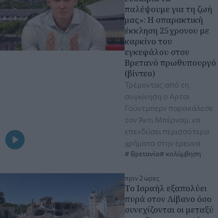
παλέψουμε για τη ζωή
μας»: Η σπαρακτική
έκκληση 25χρονου με
καρκίνο του
εγκεφάλου στον
Βρετανό πρωθυπουργό
(βίντεο)
Τρέμοντας από τη
συγκίνηση ο Αρτσι
Γούντμπερν παρακάλεσε
τον Άντι Μπέρναμ, να
επενδύσει περισσότερα
χρήματα στην έρευνα
Βρετανία
κολύμβηση
πριν 2 ώρες
Το Ισραήλ εξαπολύει
πυρά στον Λίβανο όσο
συνεχίζονται οι μεταξύ