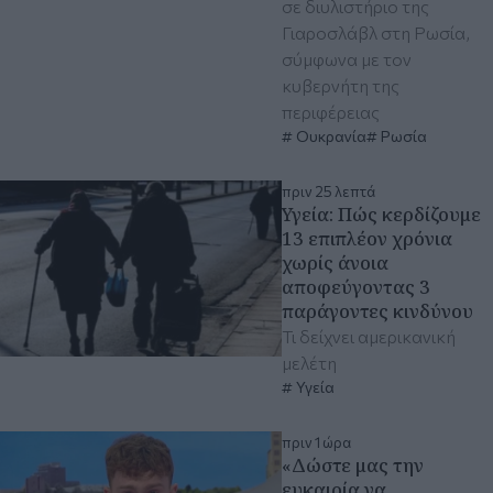
σε διυλιστήριο της
Γιαροσλάβλ στη Ρωσία,
σύμφωνα με τον
κυβερνήτη της
περιφέρειας
Ουκρανία
Ρωσία
πριν 25 λεπτά
Υγεία: Πώς κερδίζουμε
13 επιπλέον χρόνια
χωρίς άνοια
αποφεύγοντας 3
παράγοντες κινδύνου
Τι δείχνει αμερικανική
μελέτη
Υγεία
πριν 1 ώρα
«Δώστε μας την
ευκαιρία να