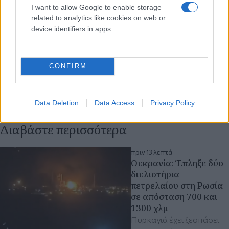
I want to allow Google to enable storage
related to analytics like cookies on web or
device identifiers in apps.
CONFIRM
Data Deletion
Data Access
Privacy Policy
Διαβάστε περισσότερα
πριν 13 λεπτά
Ουκρανία: Έπληξε δύο
διυλιστήρια
πετρελαίου στη Ρωσία
σε απόσταση 700 και
1300 χλμ
Πυρκαγιά έχει ξεσπάσει