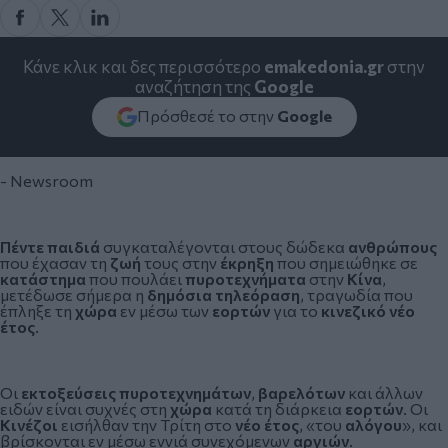
Κάνε κλικ και δες περισσότερο
emakedonia.gr
στην
αναζήτηση της
Google
Πρόσθεσέ το στην
Google
- Newsroom
Πέντε
παιδιά
συγκαταλέγονται στους δώδεκα
ανθρώπους
που έχασαν τη
ζωή
τους στην
έκρηξη
που σημειώθηκε σε
κατάστημα
που πουλάει
πυροτεχνήματα
στην
Κίνα
,
μετέδωσε σήμερα η
δημόσια τηλεόραση
, τραγωδία που
έπληξε τη
χώρα
εν μέσω των
εορτών
για το
κινεζικό νέο
έτος
.
Οι
εκτοξεύσεις πυροτεχνημάτων
,
βαρελότων
και άλλων
ειδών είναι συχνές στη
χώρα
κατά τη διάρκεια
εορτών
. Οι
Κινέζοι
εισήλθαν την Τρίτη στο
νέο έτος
, «του
αλόγου
», και
βρίσκονται εν μέσω εννιά συνεχόμενων
αργιών
.