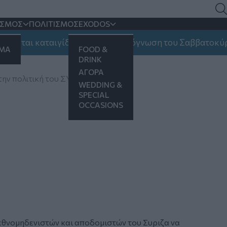
ΙΣΜΟΣ
ΠΟΛΙΤΙΣΜΟΣ
EXODOS
ται καταιγίδες και ποια η πρόγνωση του Σαββατοκύριακο
ΗΜΑ
FOOD &
DRINK
ΑΓΟΡΑ
την πολιτική του ΣΥΡΙΖΑ
WEDDING &
SPECIAL
OCCASIONS
 εθνομηδενιστών και αποδομιστών του Συριζα να