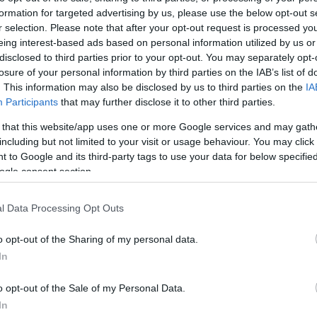
ς της Φάρμας των Ζώων. Αν δεν υπάρξει κίνημα εναντίον της 
formation for targeted advertising by us, please use the below opt-out s
r selection. Please note that after your opt-out request is processed y
eing interest-based ads based on personal information utilized by us or
disclosed to third parties prior to your opt-out. You may separately opt-
losure of your personal information by third parties on the IAB’s list of
. This information may also be disclosed by us to third parties on the
IA
Participants
that may further disclose it to other third parties.
 that this website/app uses one or more Google services and may gath
including but not limited to your visit or usage behaviour. You may click 
 to Google and its third-party tags to use your data for below specifi
ogle consent section.
l Data Processing Opt Outs
o opt-out of the Sharing of my personal data.
In
o opt-out of the Sale of my Personal Data.
In