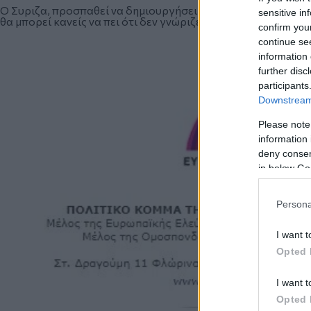
Ο Συριζα, προσπαθεί να δημιουργήσει μια κοινωνία του είδου
sensitive in
θα μπορεί κανείς να πει ότι δεν γνώριζε.
confirm you
continue se
information 
further disc
participants
Downstream 
Please note
information 
deny consent
in below Go
Persona
I want t
Opted 
I want t
Opted 