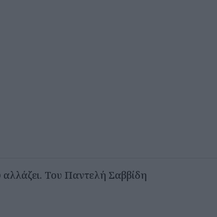
α
 αλλάζει. Του Παντελή Σαββίδη