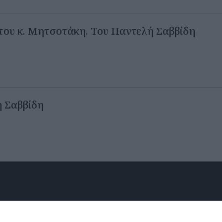
ς του κ. Μητσοτάκη. Του Παντελή Σαββίδη
ή Σαββίδη