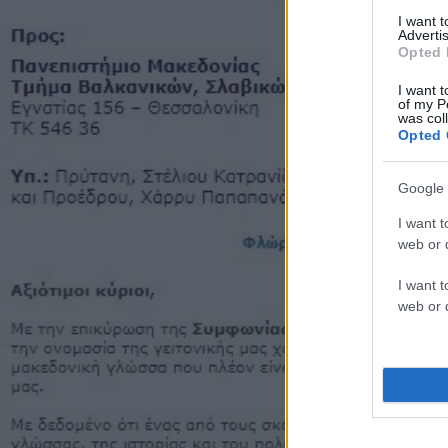
I want 
Advertis
Opted 
I want t
of my P
was col
Opted 
Google 
I want t
web or d
I want t
web or d