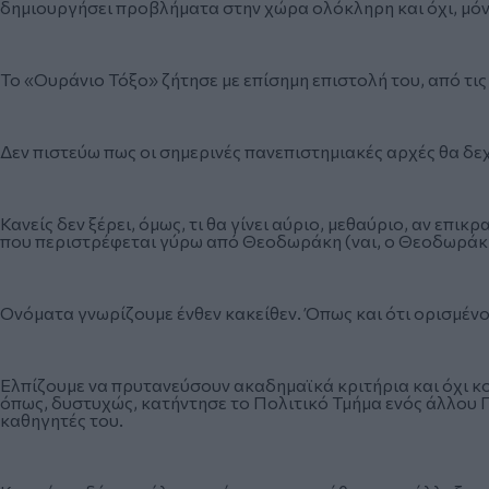
δημιουργήσει προβλήματα στην χώρα ολόκληρη και όχι, μόν
Το «Ουράνιο Τόξο» ζήτησε με επίσημη επιστολή του, από τ
Δεν πιστεύω πως οι σημερινές πανεπιστημιακές αρχές θα δεχ
Κανείς δεν ξέρει, όμως, τι θα γίνει αύριο, μεθαύριο, αν επι
που περιστρέφεται γύρω από Θεοδωράκη (ναι, ο Θεοδωράκη
Ονόματα γνωρίζουμε ένθεν κακείθεν. Όπως και ότι ορισμένο
Ελπίζουμε να πρυτανεύσουν ακαδημαϊκά κριτήρια και όχι κ
όπως, δυστυχώς, κατήντησε το Πολιτικό Τμήμα ενός άλλου Π
καθηγητές του.