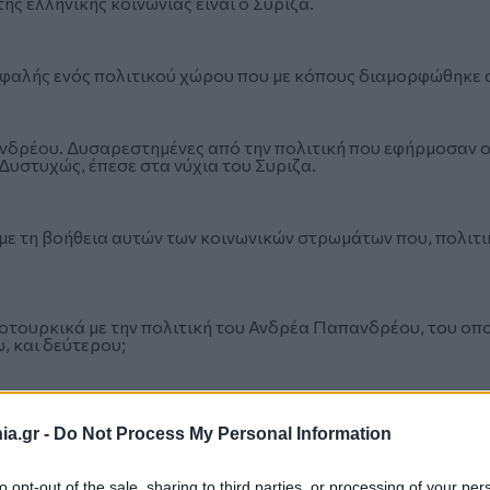
ς ελληνικής κοινωνίας είναι ο Συριζα.
φαλής ενός πολιτικού χώρου που με κόπους διαμορφώθηκε από
δρέου. Δυσαρεστημένες από την πολιτική που εφήρμοσαν οι 
Δυστυχώς, έπεσε στα νύχια του Συριζα.
 με τη βοήθεια αυτών των κοινωνικών στρωμάτων που, πολιτι
ηνοτουρκικά με την πολιτική του Ανδρέα Παπανδρέου, του οπ
, και δεύτερου;
ποδομητικών και διαλυτικών τάσεων που υπήρχαν στο ΠΑΣΟΚ.
εκ των διαδόχων του ιδρυτή του ΠΑΣΟΚ.
a.gr -
Do Not Process My Personal Information
to opt-out of the sale, sharing to third parties, or processing of your per