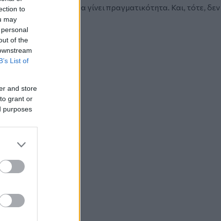
Φάρμας, ο εφιάλτης θα γίνει πραγματικότητα. Και, τότε, δεν
ection to
ou may
 personal
out of the
 downstream
B’s List of
er and store
to grant or
ed purposes