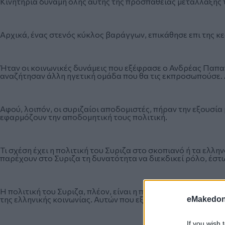
Κινητήρια δύναμη όλης αυτής της προσπάθειας μετάλλαξης τη
Αρχικά, ένας στενός κύκλος βαράγγων, επικάθησε επι της κε
Ήταν οι κοινωνικές δυνάμεις που εξέφρασε ο Ανδρέας Παπαν
αναζήτησαν άλλη ηγετική ομάδα που θα τις εκπροσωπούσε. 
Αφού, λοιπόν, οι συριζαίοι αποδομιστές, πήραν την εξουσία
εφαρμόζουν την αποδομητική τους πολιτική.
Τι σχέση έχει η πολιτική του Συριζα στο σκοπιανό ή τα ελλ
παρέχουν στο Συριζα τη δυνατότητα να διεκδικεί ρόλο, έστω
Η πολιτική του Συριζα, πλέον, είναι η πολιτική των πιο α
της ελληνικής κοινωνίας. Αυτών που εξέφρασαν ορισμένοι 
eMakedoni
If you wish 