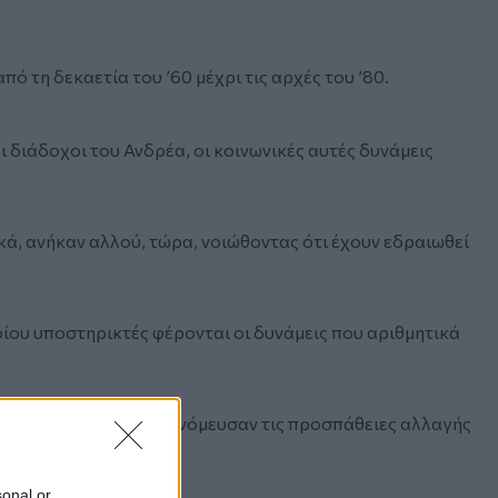
 τη δεκαετία του ’60 μέχρι τις αρχές του ’80.
διάδοχοι του Ανδρέα, οι κοινωνικές αυτές δυνάμεις
κά, ανήκαν αλλού, τώρα, νοιώθοντας ότι έχουν εδραιωθεί
οίου υποστηρικτές φέρονται οι δυνάμεις που αριθμητικά
 Των δυνάμεων που υπονόμευσαν τις προσπάθειες αλλαγής
sonal or