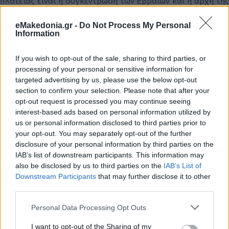
πλατείας είναι η συγκέντρωση των Εβραίων και η αρχή της
εξόντωσής τους από τους ναζί.
eMakedonia.gr -
Do Not Process My Personal
Information
Εξάλλου, περιγράφοντας το σημερινό καθεστώς
λειτουργίας του υπέργειου χώρου στάθμευσης, η
αντιδήμαρχος Οικονομικών, Άννα Αγγελίδου ενημέρωσε
If you wish to opt-out of the sale, sharing to third parties, or
πως "η επιχείρηση λειτουργεί χωρίς σύμβαση", αλλά με
processing of your personal or sensitive information for
"αποζημίωση χρήσης" και ισχυρίστηκε ότι "δεν μπορεί να
targeted advertising by us, please use the below opt-out
παραταθεί η σύμβαση". "Είμαστε εδώ για να διαφυλάξουμε
τη νομιμότητα και τα συμφέροντα του δήμου", κατέληξε η
section to confirm your selection. Please note that after your
αντιδήμαρχος Οικονομικών.
opt-out request is processed you may continue seeing
interest-based ads based on personal information utilized by
us or personal information disclosed to third parties prior to
Κάνε κλικ και δες περισσότερο
emakedonia.gr
στην
your opt-out. You may separately opt-out of the further
αναζήτηση της
Google
disclosure of your personal information by third parties on the
Πρόσθεσέ το στην
Google
IAB’s list of downstream participants. This information may
also be disclosed by us to third parties on the
IAB’s List of
Downstream Participants
that may further disclose it to other
third parties.
Please note that this website/app uses one or more Google
ΑΥΤΟΔΙΟΙΚΗΣΗ
Personal Data Processing Opt Outs
services and may gather and store information including but
not limited to your visit or usage behaviour. You may click to
I want to opt-out of the Sharing of my