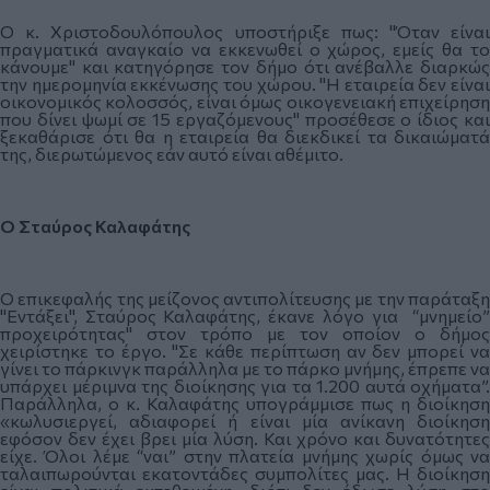
Ο κ. Χριστοδουλόπουλος υποστήριξε πως: "Όταν είναι
πραγματικά αναγκαίο να εκκενωθεί ο χώρος, εμείς θα το
κάνουμε" και κατηγόρησε τον δήμο ότι ανέβαλλε διαρκώς
την ημερομηνία εκκένωσης του χώρου. "Η εταιρεία δεν είναι
οικονομικός κολοσσός, είναι όμως οικογενειακή επιχείρηση
που δίνει ψωμί σε 15 εργαζόμενους" προσέθεσε ο ίδιος και
ξεκαθάρισε ότι θα η εταιρεία θα διεκδικεί τα δικαιώματά
της, διερωτώμενος εάν αυτό είναι αθέμιτο.
Ο Σταύρος Καλαφάτης
Ο επικεφαλής της μείζονος αντιπολίτευσης με την παράταξη
"Εντάξει", Σταύρος Καλαφάτης, έκανε λόγο για “μνημείο”
προχειρότητας" στον τρόπο με τον οποίον ο δήμος
χειρίστηκε το έργο. "Σε κάθε περίπτωση αν δεν μπορεί να
γίνει το πάρκινγκ παράλληλα με το πάρκο μνήμης, έπρεπε να
υπάρχει μέριμνα της διοίκησης για τα 1.200 αυτά οχήματα”.
Παράλληλα, ο κ. Καλαφάτης υπογράμμισε πως η διοίκηση
«κωλυσιεργεί, αδιαφορεί ή είναι μία ανίκανη διοίκηση
εφόσον δεν έχει βρει μία λύση. Και χρόνο και δυνατότητες
είχε. Όλοι λέμε “ναι” στην πλατεία μνήμης χωρίς όμως να
ταλαιπωρούνται εκατοντάδες συμπολίτες μας. Η διοίκηση