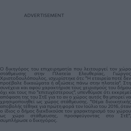
Ο δικηγόρος του επιχειρηματία που λειτουργεί τον χώρο
στάθμευσης στην Πλατεία Ελευθερίας, Γιώργος
Χριστοδουλόπουλος, ισχυρίστηκε ότι: "Η εταιρεία ποτέ δεν
προέβαλε δικαιώματα ή αξιώσεις πάνω στην πλατεία". Στη
συνέχεια και αφού χαρακτήρισε τους χειρισμούς του δήμου
όχι και τους πιο "επιτυχέστερους", υπενθύμισε ότι εκκρεμεί
απόφαση της του ΣτΕ για το αν ο χώρος αυτός θα μπορεί να
χρησιμοποιηθεί ως χώρος στάθμευσης. "Θέμα διοικητικής
αποβολής τέθηκε για πρώτη φορά τον Ιούλιο του 2016, όταν
ο ίδιος ο δήμος διεκδικούσε τον χαρακτηρισμό του χώρου
ως χώρο στάθμευσης, προσφεύγοντας στο ΣτΕ",
συμπλήρωσε ο δικηγόρος.