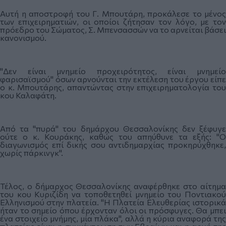
Αυτή η αποστροφή του Γ. Μπουτάρη, προκάλεσε το μένος
των επιχειρηματιών, οι οποίοι ζήτησαν τον λόγο, με τον
πρόεδρο του Σώματος, Σ. Μπενσασσών να το αρνείται βάσει
κανονισμού.
"Δεν είναι μνημείο προχειρότητος, είναι μνημείο
φαρισαϊσμού" όσων αρνούνται την εκτέλεση του έργου είπε
ο κ. Μπουτάρης, απαντώντας στην επιχειρηματολογία του
κου Καλαφάτη.
Από τα "πυρά" του δημάρχου Θεσσαλονίκης δεν ξέφυγε
ούτε ο κ. Κουράκης, καθώς του απηύθυνε τα εξής: "Ο
διαγωνισμός επί δικής σου αντιδημαρχίας προκηρύχθηκε,
χωρίς πάρκινγκ".
Τέλος, ο δήμαρχος Θεσσαλονίκης αναφέρθηκε στο αίτημα
του κου Κυριζίδη να τοποθετηθεί μνημείο του Ποντιακού
Ελληνισμού στην πλατεία. "Η Πλατεία Ελευθερίας ιστορικά
ήταν το σημείο όπου έρχονταν όλοι οι πρόσφυγες. Θα μπει
ένα στοιχείο μνήμης, μία πλάκα", αλλά η κύρια αναφορά της