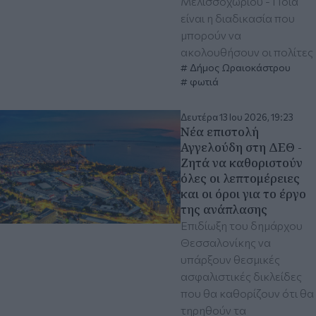
Μελισσοχωρίου - Ποια
είναι η διαδικασία που
μπορούν να
ακολουθήσουν οι πολίτες
Δήμος Ωραιοκάστρου
φωτιά
Δευτέρα 13 Ιου 2026, 19:23
Νέα επιστολή
Αγγελούδη στη ΔΕΘ -
Ζητά να καθοριστούν
όλες οι λεπτομέρειες
και οι όροι για το έργο
της ανάπλασης
Επιδίωξη του δημάρχου
Θεσσαλονίκης να
υπάρξουν θεσμικές
ασφαλιστικές δικλείδες
που θα καθορίζουν ότι θα
τηρηθούν τα