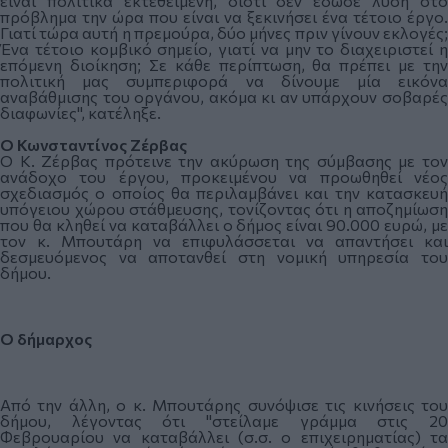
είναι πολιτικά εκτεθειμένη, διότι δεν έδωσε λύση στο
πρόβλημα την ώρα που είναι να ξεκινήσει ένα τέτοιο έργο.
Γιατί τώρα αυτή η πρεμούρα, δύο μήνες πριν γίνουν εκλογές;
Ένα τέτοιο κομβικό σημείο, γιατί να μην το διαχειριστεί η
επόμενη διοίκηση; Σε κάθε περίπτωση, θα πρέπει με την
πολιτική μας συμπεριφορά να δίνουμε μία εικόνα
αναβάθμισης του οργάνου, ακόμα κι αν υπάρχουν σοβαρές
διαφωνίες", κατέληξε.
Ο Κωνσταντίνος Ζέρβας
Ο Κ. Ζέρβας πρότεινε την ακύρωση της σύμβασης με τον
ανάδοχο του έργου, προκειμένου να προωθηθεί νέος
σχεδιασμός ο οποίος θα περιλαμβάνει και την κατασκευή
υπόγειου χώρου στάθμευσης, τονίζοντας ότι η αποζημίωση
που θα κληθεί να καταβάλλει ο δήμος είναι 90.000 ευρώ, με
τον κ. Μπουτάρη να επιφυλάσσεται να απαντήσει και
δεσμευόμενος να αποτανθεί στη νομική υπηρεσία του
δήμου.
Ο δήμαρχος
Από την άλλη, ο κ. Μπουτάρης συνόψισε τις κινήσεις του
δήμου, λέγοντας ότι "στείλαμε γράμμα στις 20
Φεβρουαρίου να καταβάλλει (σ.σ. ο επιχειρηματίας) τα