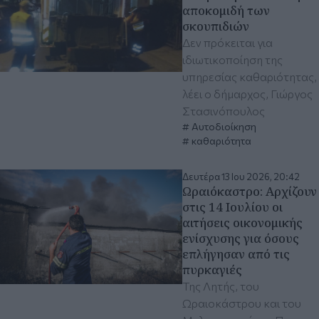
αποκομιδή των
σκουπιδιών
Δεν πρόκειται για
ιδιωτικοποίηση της
υπηρεσίας καθαριότητας,
λέει ο δήμαρχος, Γιώργος
Στασινόπουλος
Αυτοδιοίκηση
καθαριότητα
Δευτέρα 13 Ιου 2026, 20:42
Ωραιόκαστρο: Αρχίζουν
στις 14 Ιουλίου οι
αιτήσεις οικονομικής
ενίσχυσης για όσους
επλήγησαν από τις
πυρκαγιές
Της Λητής, του
Ωραιοκάστρου και του