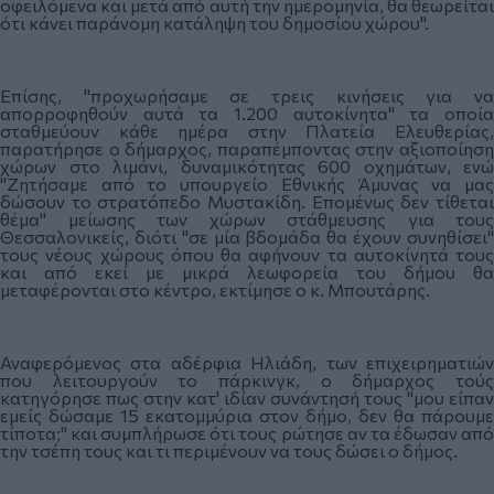
οφειλόμενα και μετά από αυτή την ημερομηνία, θα θεωρείται
ότι κάνει παράνομη κατάληψη του δημοσίου χώρου".
Επίσης, "προχωρήσαμε σε τρεις κινήσεις για να
απορροφηθούν αυτά τα 1.200 αυτοκίνητα" τα οποία
σταθμεύουν κάθε ημέρα στην Πλατεία Ελευθερίας,
παρατήρησε ο δήμαρχος, παραπέμποντας στην αξιοποίηση
χώρων στο λιμάνι, δυναμικότητας 600 οχημάτων, ενώ
"Ζητήσαμε από το υπουργείο Εθνικής Άμυνας να μας
δώσουν το στρατόπεδο Μυστακίδη. Επομένως δεν τίθεται
θέμα" μείωσης των χώρων στάθμευσης για τους
Θεσσαλονικείς, διότι "σε μία βδομάδα θα έχουν συνηθίσει"
τους νέους χώρους όπου θα αφήνουν τα αυτοκίνητά τους
και από εκεί με μικρά λεωφορεία του δήμου θα
μεταφέρονται στο κέντρο, εκτίμησε ο κ. Μπουτάρης.
Αναφερόμενος στα αδέρφια Ηλιάδη, των επιχειρηματιών
που λειτουργούν το πάρκινγκ, ο δήμαρχος τούς
κατηγόρησε πως στην κατ' ιδίαν συνάντησή τους "μου είπαν
εμείς δώσαμε 15 εκατομμύρια στον δήμο, δεν θα πάρουμε
τίποτα;" και συμπλήρωσε ότι τους ρώτησε αν τα έδωσαν από
την τσέπη τους και τι περιμένουν να τους δώσει ο δήμος.