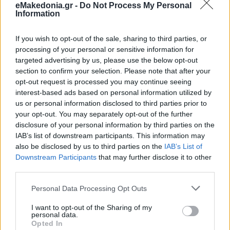
eMakedonia.gr -
Do Not Process My Personal
Information
If you wish to opt-out of the sale, sharing to third parties, or
processing of your personal or sensitive information for
targeted advertising by us, please use the below opt-out
section to confirm your selection. Please note that after your
opt-out request is processed you may continue seeing
interest-based ads based on personal information utilized by
us or personal information disclosed to third parties prior to
your opt-out. You may separately opt-out of the further
disclosure of your personal information by third parties on the
IAB’s list of downstream participants. This information may
also be disclosed by us to third parties on the
IAB’s List of
Downstream Participants
that may further disclose it to other
third parties.
Please note that this website/app uses one or more Google
Personal Data Processing Opt Outs
services and may gather and store information including but
not limited to your visit or usage behaviour. You may click to
I want to opt-out of the Sharing of my
personal data.
grant or deny consent to Google and its third-party tags to
Opted In
use your data for below specified purposes in below Google