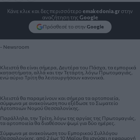
Κάνε κλικ και δες περισσότερο
emakedonia.gr
στην
αναζήτηση της
Google
Πρόσθεσέ το στην
Google
- Newsroom
Κλειστά θα είναι σήμερα, Δευτέρα του Πάσχα, τα εμπορικά
καταστήματα, αλλά και την Τετάρτη, λόγω Πρωτομαγιάς,
ενώ αύριο Τρίτη θα λειτουργήσουν κανονικά.
Kλειστά θα παραμείνουν και σήμερα τα αρτοποιεία,
σύμφωνα με ανακοίνωση που εξέδωσε το Σωματείο
Αρτοποιών Νομού Θεσσαλονίκης.
Παράλληλα, την Τρίτη, λόγω της αργίας της Πρωτομαγιάς,
τα αρτοποιεία θα διαθέσουν ψωμί για δύο ημέρες.
Σύμφωνα με ανακοίνωση του Εμπορικού Συλλόγου
Θεσσαλονίκης, από 2 έως 10 Μαΐου θα ισχύσει η εφαρμογή