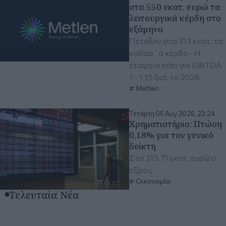
στα 550 εκατ. ευρώ τα
λειτουργικά κέρδη στο
εξάμηνο
Πέταξαν στα 313 εκατ. τα
καθαρ΄ά κέρδη - H
εταιρεία πάει για EBITDA
1 - 1,15 δισ. το 2026
Metlen
Τετάρτη 05 Αυγ 2026, 23:24
Χρηματιστήριο: Πτώση
0,18% για τον γενικό
δείκτη
Στα 315,71 εκατ. ευρώ ο
τζίρος
Οικονομία
Τελευταία Νέα