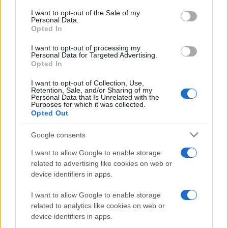
consent section.
I want to opt-out of the Sale of my
Personal Data.
Opted In
Διαβάστε περισσότερα
I want to opt-out of processing my
Personal Data for Targeted Advertising.
Opted In
πριν 20 λεπτά
Λιμάνι Θεσσαλονίκης:
I want to opt-out of Collection, Use,
Eπενδύει σε σύγχρονο
Retention, Sale, and/or Sharing of my
Personal Data that Is Unrelated with the
εξοπλισμό - Παρέλαβε
Purposes for which it was collected.
νέα οχήματα
Opted Out
μεταφοράς
εμπορευματοκιβωτίων
Google consents
Τα υβριδικά Straddle
I want to allow Google to enable storage
Carriers συμβάλλουν
related to advertising like cookies on web or
στην ενίσχυση της
device identifiers in apps.
παραγωγικότητας και τη
I want to allow Google to enable storage
βελτίωση της
related to analytics like cookies on web or
εξυπηρέτησης
device identifiers in apps.
ΟΛΘ