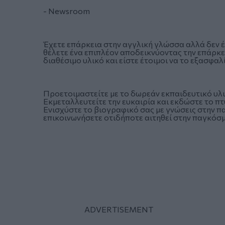
- Newsroom
Έχετε επάρκεια στην αγγλική γλώσσα αλλά δεν έ
θέλετε ένα επιπλέον αποδεικνύοντας την επάρκε
διαθέσιμο υλικό και είστε έτοιμοι να το εξασφαλ
Προετοιμαστείτε με το δωρεάν εκπαιδευτικό υλι
Εκμεταλλευτείτε την ευκαιρία και εκδώστε το πτ
Ενισχύστε το βιογραφικό σας με γνώσεις στην π
επικοινωνήσετε οτιδήποτε αιτηθεί στην παγκόσ