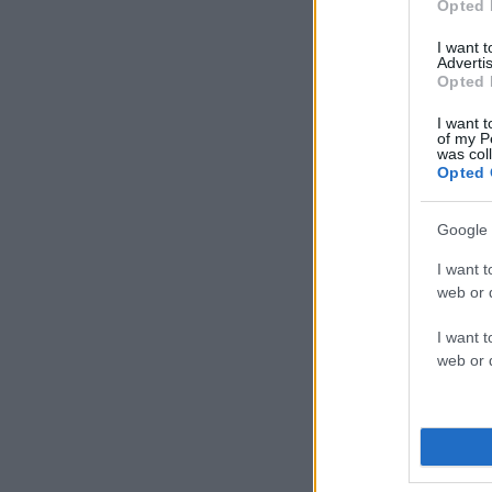
Opted 
I want 
Advertis
Opted 
I want t
of my P
was col
Opted 
Google 
I want t
web or d
I want t
web or d