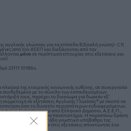
ης αγγλικής γλώσσας για τα επίπεδα Β2(καλή γνώση)- C1(
μένες από τον ΑΣΕΠ και διεξάγονται από την
βάλλονται
μόνο
σε περίπτωση επιτυχίας στις εξετάσεις και
κού!
μό 23111 10186».
α πλαίσια της εταιρικής κοινωνικής ευθύνης, σε συνεργασία
α συνδεδεμένο με το σύνολο των εκπαιδευομένων
στήριξή τους, παρέχει το δικαίωμα για δωρεάν εξ’
 συμμετοχή σε εξετάσεις Αγγλικής Γλώσσας* με σκοπό να
στοποίηση όσο το δυνατόν περισσότερων ενδιαφερόμενων.
ισμένο πιστοποιητικό από Ελληνικό Δημόσιο, Α.Σ.Ε.Π.,
 και σε ελληνικά και ξένα πανεπιστήμια. Η παραπάνω δράση
εις αφορά όσους έχουν ήδη γνωστικό υπόβαθρο της
 μπορούν να επιτύχουν στις εξετάσεις αποκτώντας ένα