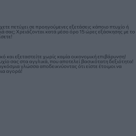
χετε πετύχει σε προηγούμενες εξετάσεις κάποιο πτυχίο ή
ιά σας; Χρειάζονται κατά μέσο όρο 15 ώρες εξάσκησης με το
ίσετε!
κό και εξεταστείτε χωρίς καμία οικονομική επιβάρυνση!
υχίο σας στα αγγλικά, που αποτελεί βασικότατη δεξιότητα!
αγκόσμια γλώσσα αποδεικνύοντας ότι είστε έτοιμοι να
μια αγορά!