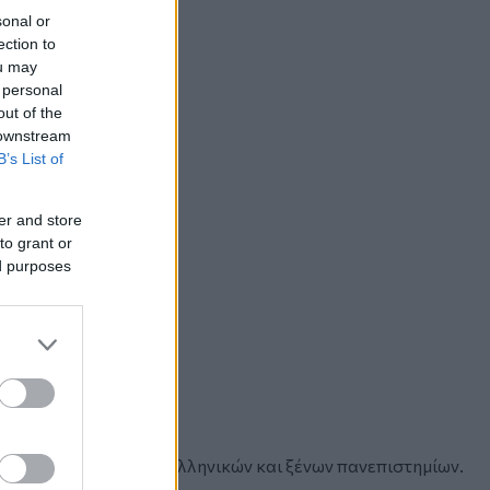
sonal or
ection to
ou may
 personal
out of the
 downstream
B’s List of
er and store
to grant or
ed purposes
τις εξετάσεις:
άρτισης σε πρότυπα ελληνικών και ξένων πανεπιστημίων.