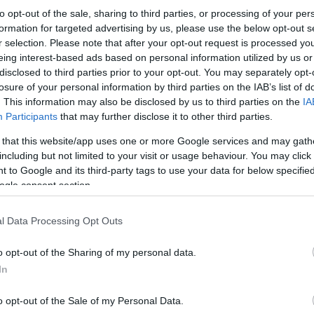
to opt-out of the sale, sharing to third parties, or processing of your per
formation for targeted advertising by us, please use the below opt-out s
r selection. Please note that after your opt-out request is processed y
eing interest-based ads based on personal information utilized by us or
disclosed to third parties prior to your opt-out. You may separately opt-
losure of your personal information by third parties on the IAB’s list of
. This information may also be disclosed by us to third parties on the
IA
Participants
that may further disclose it to other third parties.
 that this website/app uses one or more Google services and may gath
including but not limited to your visit or usage behaviour. You may click 
 to Google and its third-party tags to use your data for below specifi
ogle consent section.
l Data Processing Opt Outs
*ΔΩΡΕΑΝ παροχές προετοιμασίας συμμετοχής σ
o opt-out of the Sharing of my personal data.
In
1. Πρόσβαση σε ειδικευμένη πλατφόρμα τηλεκατ
o opt-out of the Sale of my Personal Data.
2. Παροχή εκπαιδευτικού υλικού (past papers).