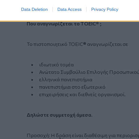
Μάθετε για τη Δομή και το περιεχόμενο του TOEI
Data Deletion
Data Access
Privacy Policy
Που αναγνωρίζεται το TOEIC® ;
Το πιστοποιητικό TOEIC® αναγνωρίζεται σε
ιδιωτικό τομέα
Ανώτατο Συμβούλιο Επιλογής Προσωπικού 
ελληνικά πανεπιστήμια
πανεπιστήμια στο εξωτερικό
επιχειρήσεις και διεθνείς οργανισμοί.
Δηλώστε συμμετοχή άμεσα.
Προσοχή:
Η δράση είναι διαθέσιμη για περιορισ