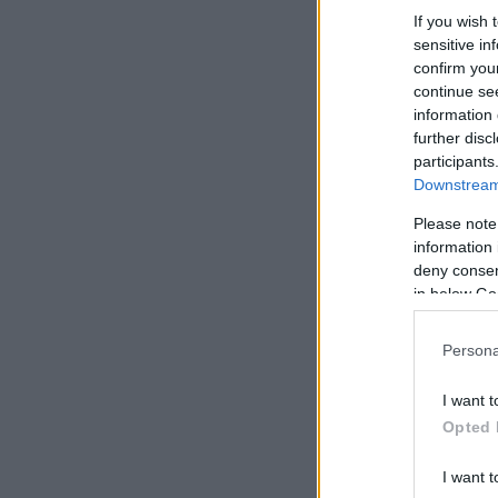
If you wish 
sensitive in
confirm you
continue se
information 
further disc
participants
Downstream 
Please note
information 
deny consent
in below Go
Persona
I want t
Opted 
I want t