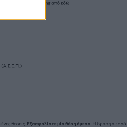
C® Listening and Reading από
εδώ.
(Α.Σ.Ε.Π.)
μένες θέσεις.
Εξασφαλίστε μία θέση άμεσα.
Η δράση αφορά