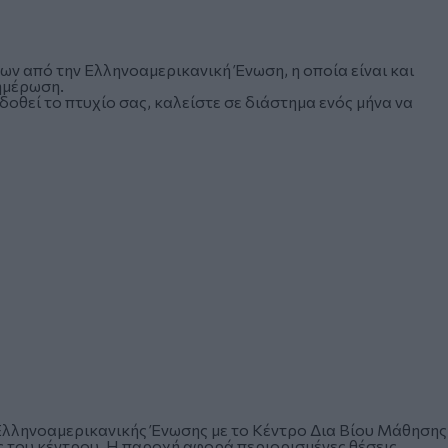
ν από την Ελληνοαμερικανική Ένωση, η οποία είναι και
νημέρωση.
δοθεί το πτυχίο σας, καλείστε σε διάστημα ενός μήνα να
 Ελληνοαμερικανικής Ένωσης με το Κέντρο Δια Βίου Μάθησης
ής του κέντρου. Η παροχή αφορά περιορισμένες θέσεις.