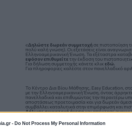
«
Δηλώστε δωρεάν συμμετοχή
σε πιστοποίηση τ
πολύ καλή γνώση). Οι εξετάσεις είναι αναγνωρισ
Ελληνοαμερικανική Ένωση. Τα εξέταστρα κατα
εφόσον επιθυμείτε
την έκδοση του πιστοποιητι
Για δήλωση συμμετοχής κάνετε κλικ
εδώ.
Για πληροφορίες καλέστε στον πανελλαδικό αριθ
Το Κέντρο Δια Βίου Μάθησης, Easy Education, στ
με την Ελληνοαμερικανική Ένωση, όντας άρρηκτ
πανελλαδικά και επιθυμώντας την περαιτέρω υπο
αποστάσεως προετοιμασία και για δωρεάν άμεση
συμβάλλει καταλυτικά στην επιμόρφωση και πι
Δήλωσε συμμετοχή άμεσα
και απόκτησε αναγνωρ
ιδιωτικό τομέα σε Ελλάδα και εξωτερικό, καθώς
δωρεάν προετοιμασίας συμμετοχής στις εξετάσ
a.gr -
Do Not Process My Personal Information
Αγγλικής Γλώσσας και θέλουν να δοκιμάσουν εάν
επίσημο και αναγνωρισμένο πιστοποιητικό.