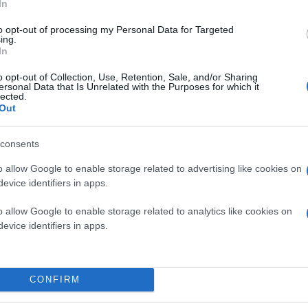
In
Δεν παρέχεται μάθημα με καθηγητή δια ζώσης ή
to opt-out of processing my Personal Data for Targeted
ing.
In
Ποια πιστοποίηση Αγγλικής Γλώσσας θα λάβω;
o opt-out of Collection, Use, Retention, Sale, and/or Sharing
ersonal Data that Is Unrelated with the Purposes for which it
lected.
Out
consents
o allow Google to enable storage related to advertising like cookies on
evice identifiers in apps.
o allow Google to enable storage related to analytics like cookies on
evice identifiers in apps.
CONFIRM