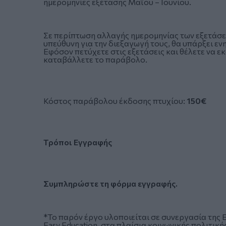
ημερομηνίες εξέτασης Μαΐου – Ιουνίου.
Σε περίπτωση αλλαγής ημερομηνίας των εξετάσεω
υπεύθυνη για την διεξαγωγή τους, θα υπάρξει ε
Εφόσον πετύχετε στις εξετάσεις και θέλετε να εκ
καταβάλλετε το παράβολο.
Κόστος παράβολου έκδοσης πτυχίου:
150€
Τρόποι Εγγραφής
Συμπληρώστε τη φόρμα εγγραφής.
*Το παρόν έργο υλοποιείται σε συνεργασία της
Easy Education, στα πλαίσια κοινωνικής πολιτικ