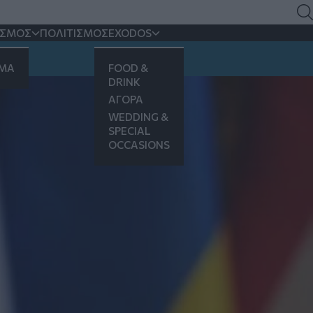
Λαϊκό Κόμμα
ΙΣΜΟΣ
ΠΟΛΙΤΙΣΜΟΣ
EXODOS
ς του
ΗΜΑ
FOOD &
DRINK
ΑΓΟΡΑ
WEDDING &
SPECIAL
OCCASIONS