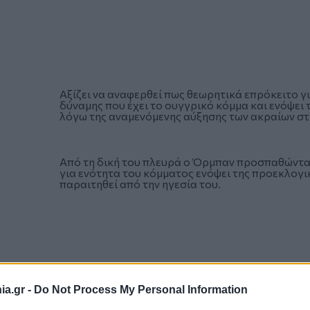
Αξίζει να αναφερθεί πως θεωρητικά επρόκειτο γ
δύναμης που έχει το ουγγρικό κόμμα και ενόψει 
λόγω της αναμενόμενης αύξησης των ακραίων σ
Από τη δική του πλευρά ο Όρμπαν προσπαθώντας
για ενότητα του κόμματος ενόψει της προεκλογ
παραιτηθεί από την ηγεσία του.
a.gr -
Do Not Process My Personal Information