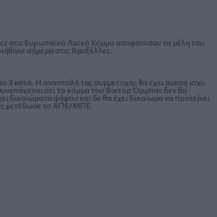
esz στο Ευρωπαϊκό Λαϊκό Κόμμα αποφάσισαν τα μέλη του
ήθηκε σήμερα στις Βρυξέλλες.
ι 3 κατά. Η αναστολή της συμμετοχής θα έχει άμεση ισχύ
συνεπάγεται ότι το κόμμα του Βίκτορ Όρμπαν δεν θα
χει δικαιώματα ψήφου και δε θα έχει δικαίωμα να προτείνει
πως μετέδωσε το ΑΠΕ/ΜΠΕ.