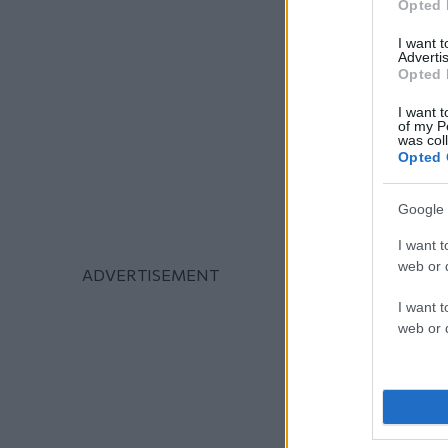
Opted 
I want 
Advertis
Opted 
I want t
of my P
was col
Opted 
Google 
I want t
web or d
I want t
web or d