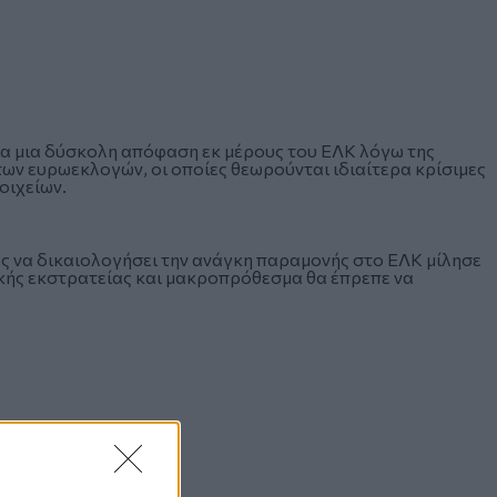
ια μια δύσκολη απόφαση εκ μέρους του ΕΛΚ λόγω της
των ευρωεκλογών, οι οποίες θεωρούνται ιδιαίτερα κρίσιμες
τοιχείων.
 να δικαιολογήσει την ανάγκη παραμονής στο ΕΛΚ μίλησε
ικής εκστρατείας και μακροπρόθεσμα θα έπρεπε να