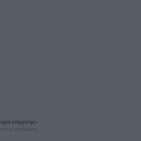
τορα επιρροής»
κτη την απόφαση