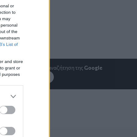
sonal or
ection to
ou may
 personal
out of the
 downstream
B’s List of
er and store
emakedonia.gr
στην αναζήτηση της
Google
to grant or
ed purposes
εσέ το στην
Google