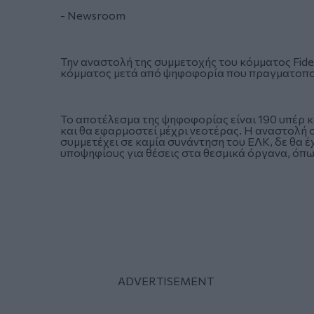
- Newsroom
Την αναστολή της συμμετοχής του κόμματος Fid
κόμματος μετά από ψηφοφορία που πραγματοποι
Το αποτέλεσμα της ψηφοφορίας είναι 190 υπέρ κα
και θα εφαρμοστεί μέχρι νεοτέρας. Η αναστολή 
συμμετέχει σε καμία συνάντηση του ΕΛΚ, δε θα έ
υποψηφίους για θέσεις στα θεσμικά όργανα, ό