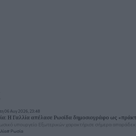
α
η 06 Αυγ 2026, 23:48
ία: Η Γαλλία απέλασε Ρωσίδα δημοσιογράφο ως «πράκ
ρωσικό υπουργείο Εξωτερικών χαρακτήρισε σήμερα απαράδε
λία
Ρωσία