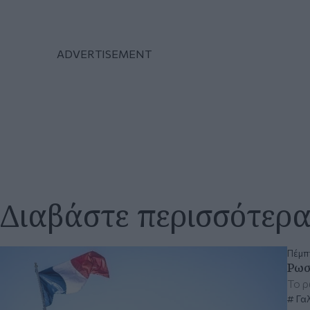
Διαβάστε περισσότερ
Πέμπτ
Ρωσ
Το 
Γαλ