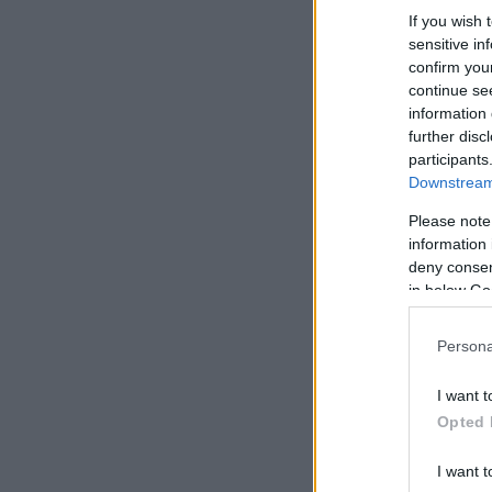
If you wish 
sensitive in
confirm you
continue se
information 
further disc
participants
Downstream 
Please note
information 
deny consent
in below Go
Persona
I want t
Opted 
I want t