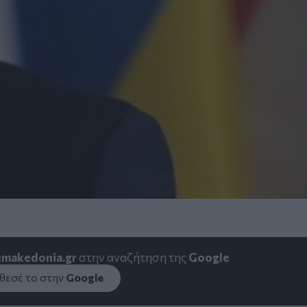
emakedonia.gr
στην αναζήτηση της
Google
εσέ το στην
Google