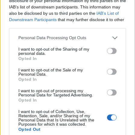
disclosure of your personal information by third parties on the
IAB’s list of downstream participants. This information may
also be disclosed by us to third parties on the
IAB’s List of
Downstream Participants
that may further disclose it to other
third parties.
Please note that this website/app uses one or more Google
Personal Data Processing Opt Outs
services and may gather and store information including but
not limited to your visit or usage behaviour. You may click to
I want to opt-out of the Sharing of my
personal data.
grant or deny consent to Google and its third-party tags to
Opted In
use your data for below specified purposes in below Google
consent section.
I want to opt-out of the Sale of my
Personal Data.
Opted In
I want to opt-out of processing my
Personal Data for Targeted Advertising.
Opted In
I want to opt-out of Collection, Use,
Retention, Sale, and/or Sharing of my
Personal Data that Is Unrelated with the
Purposes for which it was collected.
Opted Out