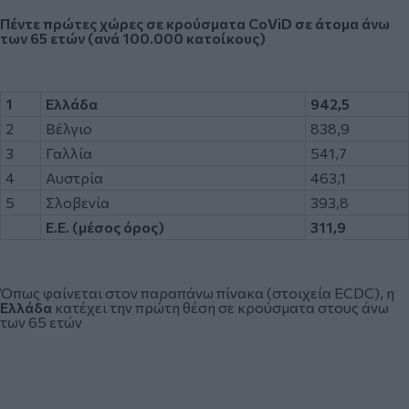
Πέντε πρώτες χώρες σε κρούσματα CoViD σε άτομα άνω
των 65 ετών (ανά 100.000 κατοίκους)
1
Ελλάδα
942,5
2
Βέλγιο
838,9
3
Γαλλία
541,7
4
Αυστρία
463,1
5
Σλοβενία
393,8
Ε.Ε. (μέσος όρος)
311,9
Όπως φαίνεται στον παραπάνω πίνακα (στοιχεία ECDC), η
Ελλάδα
κατέχει την πρώτη θέση σε κρούσματα στους άνω
των 65 ετών