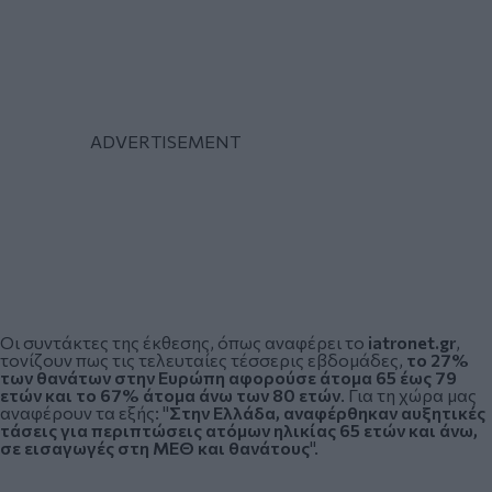
Οι συντάκτες της έκθεσης, όπως αναφέρει το
iatronet.gr
,
τονίζουν πως τις τελευταίες τέσσερις εβδομάδες,
το 27%
των θανάτων στην Ευρώπη αφορούσε άτομα 65 έως 79
ετών και το 67% άτομα άνω των 80 ετών
. Για τη χώρα μας
αναφέρουν τα εξής: "
Στην Ελλάδα, αναφέρθηκαν αυξητικές
τάσεις για περιπτώσεις ατόμων ηλικίας 65 ετών και άνω,
σε εισαγωγές στη ΜΕΘ και θανάτους
".