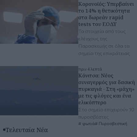
Κορονοϊός: Υπερβαίνει
το 14% η θετικότητα
στα δωρεάν rapid
tests του ΕΟΔΥ
Τα στοιχεία από τους
ελέγχους της
Παρασκευής σε όλα τα
σημεία της επικράτειας
πριν 4 λεπτά
Κόνιτσα: Νέος
συναγερμός για δασική
πυρκαγιά - Στη «μάχη»
με τις φλόγες και ένα
ελικόπτερο
Στο σημείο επιχειρούν 10
πυροσβέστες
φωτιά
Πυροσβεστική
Τελευταία Νέα