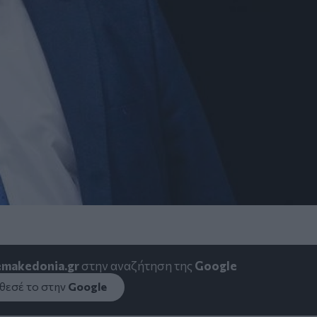
emakedonia.gr
στην αναζήτηση της
Google
εσέ το στην
Google