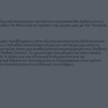
ογικά πατριώτες»: αυτή είναι η κατακλείδα άρθρου του τ.
δα «Τα Νέα» για τις σχέσεις της χώρας μας με την Τουρκία.
ειράς προβλημάτων στην εξωτερική πολιτική (Βαλκάνια και
ο.κ.) εστιάζει στα ελληνοτουρκικά: «Η πείρα μου από τις
κία τείνει προς μια αναθεωρητική συμπεριφορά στις διεθνείς
 διεθνές δίκαιο. Το χειρότερο που μπορεί να κάνει κανείς
. Η τέχνη για την ελληνική διπλωματία είναι να
ηνικά δίκαια και ταυτόχρονα να διαμορφώνει έναν τρόπο
ι πλησιέστερα στις ελληνικές αντιλήψεις.