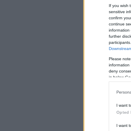
If you wish 
sensitive in
confirm you
continue se
information 
further disc
participants
Downstream 
Please note
information 
deny consent
in below Go
Persona
I want t
Opted 
I want t