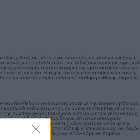
 Νίκος Κοτζιάς- «δεν είναι όποιος ξέρει μόνο να ανεβάζει
ναι ικανός να συμβάλλει ώστε να αλλάζουν συμπεριφορές και
άνει ως αδυναμία την όποια συμπεριφορά που δεν επιδιώκει
ο δικό της γήπεδο. Η τέχνη εδώ είναι να αποδεικνύει κανείς
δεν είναι από αδυναμία αλλά από αίσθηση ευθύνης, ακριβώς
ου- που δεν θέλουν να συναντιόμαστε με την τουρκική πλευρά
ς και των διεκδικήσεών της. Σε αυτήν την περίπτωση, είναι
ς της συμπεριφοράς που έχουν κάποιοι με τον γείτονά τους,
ν λάθος. Η διεθνής πείρα δείχνει ότι όταν υπάρχουν
ευρά, όχι προκειμένου να της κάνει χατίρια, αλλά με την
προβλημάτων εξαιτίας της έλλειψης επικοινωνίας και τυχόν
είγματα ΕΕ-Ρωσία, καθώς και ΗΠΑ-Βόρειος Κορέα».