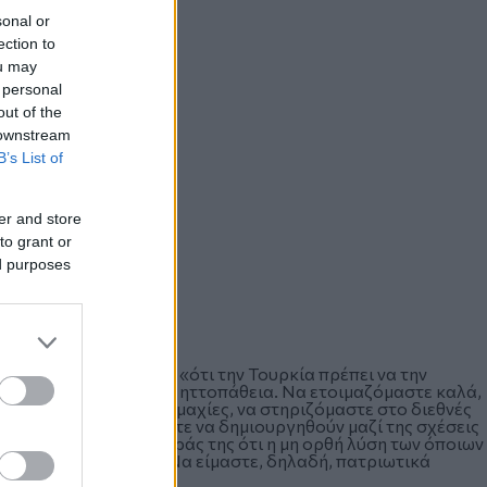
sonal or
ection to
ou may
 personal
out of the
 downstream
B’s List of
er and store
to grant or
ed purposes
ναφέρει ο Ν. Κοτζιάς, «ότι την Τουρκία πρέπει να την
τα και όχι φοβικά ή με ηττοπάθεια. Να ετοιμαζόμαστε καλά,
ι τις απαραίτητες συμμαχίες, να στηριζόμαστε στο διεθνές
ς. Να εργαζόμαστε ώστε να δημιουργηθούν μαζί της σχέσεις
 κατανόηση από πλευράς της ότι η μη ορθή λύση των όποιων
τος από ό,τι κέρδος. Να είμαστε, δηλαδή, πατριωτικά