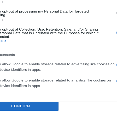
In
to opt-out of processing my Personal Data for Targeted
ΑΠΕ -ΜΠΕ
ing.
In
o opt-out of Collection, Use, Retention, Sale, and/or Sharing
ersonal Data that Is Unrelated with the Purposes for which it
lected.
Out
consents
o allow Google to enable storage related to advertising like cookies on
evice identifiers in apps.
o allow Google to enable storage related to analytics like cookies on
evice identifiers in apps.
CONFIRM
Κάνε κλικ και δες περισσότερο
Πρόσθ