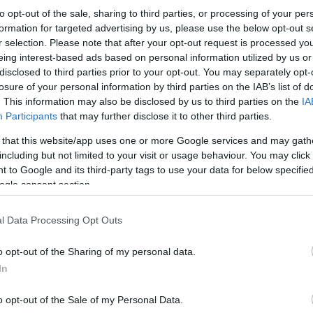
to opt-out of the sale, sharing to third parties, or processing of your per
formation for targeted advertising by us, please use the below opt-out s
r selection. Please note that after your opt-out request is processed y
eing interest-based ads based on personal information utilized by us or
disclosed to third parties prior to your opt-out. You may separately opt-
losure of your personal information by third parties on the IAB’s list of
. This information may also be disclosed by us to third parties on the
IA
Participants
that may further disclose it to other third parties.
 that this website/app uses one or more Google services and may gath
including but not limited to your visit or usage behaviour. You may click 
 to Google and its third-party tags to use your data for below specifi
ogle consent section.
l Data Processing Opt Outs
Συμπερασματικώς, «είναι στέρεα η γνώμη μου», α
αντιμετωπίζουμε με γνώση, συνέπεια, σταθερότη
o opt-out of the Sharing of my personal data.
να έχουμε φροντίσει πολύπλευρα την ισχύ μας κα
In
δίκαιο αλλά και στην αποτρεπτική ικανότητά μα
εμπιστοσύνης, διασφαλίζοντας, ταυτόχρονα, την
προβλημάτων θα έχει για εκείνη μεγαλύτερο κόσ
o opt-out of the Sale of my Personal Data.
ορθολογιστές και ορθολογικά πατριώτες».