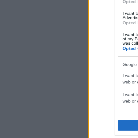
Opted 
I want 
Advertis
Opted 
I want t
of my P
was col
Opted 
Google 
I want t
web or d
I want t
web or d