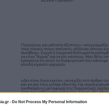
Πατριώτης και μάλιστα έξυπνος» -υπογραμμίζει ο
τους τόνους στους απέναντι, αλλά και όποιος εί
συνήθειες. Συχνά η τουρκική διπλωματία εκλαμβ
να είναι "άγρια" και εκτός κανόνων. Μας θέλει στ
έμπρακτα ότι αυτό το διαφορετικό που κάνουμε 
επειδή είμαστε ισχυροί».
«Δεν είναι λίγοι εκείνοι -συνεχίζει στο άρθρο τ
και να μην τους μιλάμε εξαιτίας της συμπεριφορά
λανθασμένη η μεταφορά στις διακρατικές σχέσει
όταν του κόβουν την καλημέρα. Όμως, εδώ κάνου
προβλήματα πρέπει κανείς να μιλά με την άλλη πλ
επιδίωξη της αποτροπής συσσώρευσης επιπλέον 
a.gr -
Do Not Process My Personal Information
παρανοήσεων. Αυτό εξάλλου δείχνουν τα παραδ