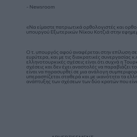
- Newsroom
«Να είμαστε πατριωτικά ορθολογιστές και ορθολ
υπουργού Εξωτερικών Νίκου Κοτζιά στην εφημερί
Ο τ. υπουργός αφού αναφέρεται στην επίλυση σ
ευρύτερα, και με τις διακρατικές συνεργασίας κ.
ελληνοτουρκικές σχέσεις είναι ότι συχνά η Τουρ
σχέσεις και δεν έχει αναστολές να παραβιάζει το
είναι να παρασυρθεί σε μια ανάλογη συμπεριφορά
υπερασπίζεται σταθερά και με ικανότητα τα ελλ
ανάπτυξης των σχέσεων των δύο κρατών που είνα