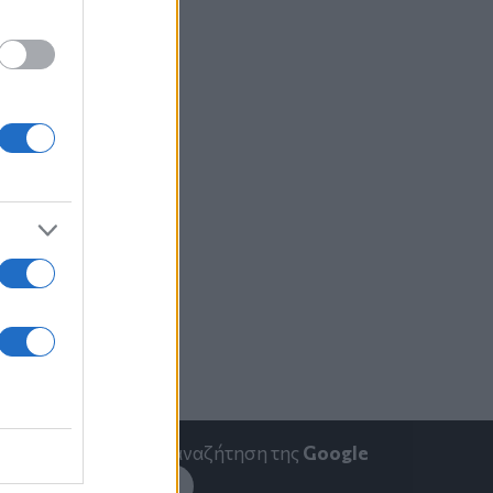
emakedonia.gr
στην αναζήτηση της
Google
εσέ το στην
Google