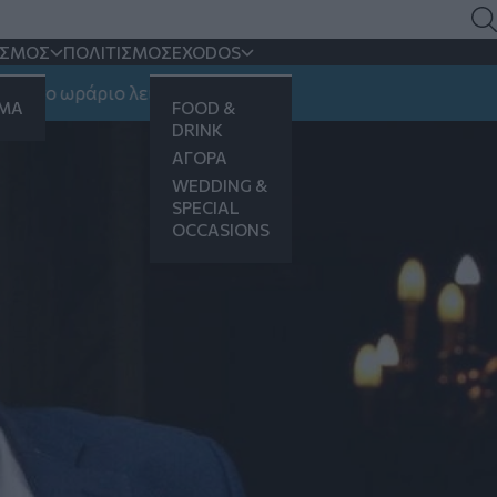
ι ορθολογικά πατριώτες
ΙΣΜΟΣ
ΠΟΛΙΤΙΣΜΟΣ
EXODOS
 ωράριο λειτουργίας
ΗΜΑ
FOOD &
DRINK
ΑΓΟΡΑ
WEDDING &
SPECIAL
OCCASIONS