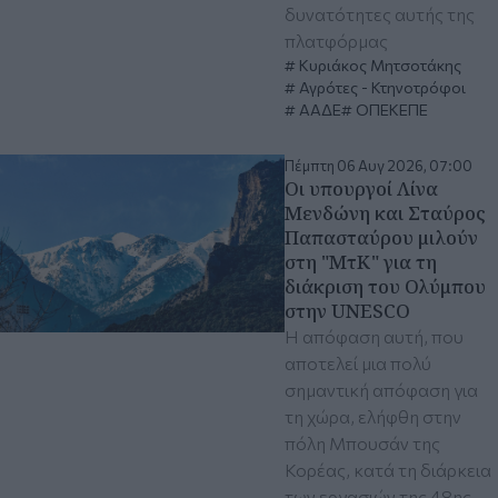
δυνατότητες αυτής της
πλατφόρμας
Κυριάκος Μητσοτάκης
Αγρότες - Κτηνοτρόφοι
ΑΑΔΕ
ΟΠΕΚΕΠΕ
Πέμπτη 06 Αυγ 2026, 07:00
Οι υπουργοί Λίνα
Μενδώνη και Σταύρος
Παπασταύρου μιλούν
στη "ΜτΚ" για τη
διάκριση του Ολύμπου
στην UNESCO
Η απόφαση αυτή, που
αποτελεί μια πολύ
σημαντική απόφαση για
τη χώρα, ελήφθη στην
πόλη Μπουσάν της
Κορέας, κατά τη διάρκεια
των εργασιών της 48ης