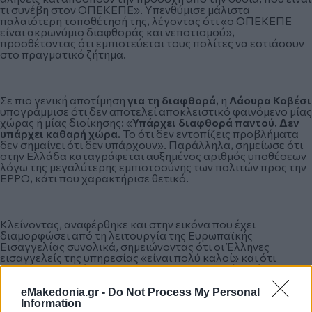
τι συνέβη στον ΟΠΕΚΕΠΕ». Υπενθύμισε μάλιστα
παλαιότερη τοποθέτησή της, λέγοντας ότι «ο ΟΠΕΚΕΠΕ
είναι ακρωνύμιο διαφθοράς και νεποτισμού»,
προσθέτοντας ότι εμπιστεύεται τους πολίτες να εστιάσουν
στο πραγματικό ζήτημα.
Σε πιο γενική αποτίμηση
για τη διαφθορά
, η
Λάουρα Κοβέσι
υπογράμμισε ότι δεν αποτελεί αποκλειστικό φαινόμενο μίας
χώρας ή μίας διοίκησης: «
Υπάρχει διαφθορά παντού. Δεν
υπάρχει καθαρή χώρα.
Το ότι δεν εντοπίζεις προβλήματα
δεν σημαίνει ότι δεν υπάρχουν». Παράλληλα, σημείωσε ότι
στην Ελλάδα καταγράφεται αυξημένος αριθμός υποθέσεων
λόγω της μεγαλύτερης εμπιστοσύνης των πολιτών προς την
EPPO, κάτι που χαρακτήρισε θετικό.
Κλείνοντας, αναφέρθηκε και στην εικόνα που έχει
διαμορφώσει από τη λειτουργία της Ευρωπαϊκής
Εισαγγελίας συνολικά, σημειώνοντας ότι οι Έλληνες
εισαγγελείς της υπηρεσίας «είναι πολύ καλοί» και ότι
θαυμάζει «το θάρρος και την αποφασιστικότητά τους»
.
Τόνισε επίσης ότι η εικόνα περί «τοπικών συνηθειών» στη
διαχείριση υποθέσεων δεν μπορεί να δικαιολογεί φαινόμενα
eMakedonia.gr -
Do Not Process My Personal
αδιαφάνειας.
Information