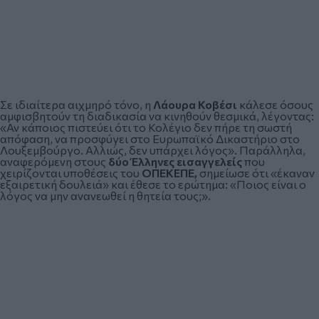
Σε ιδιαίτερα αιχμηρό τόνο, η
Λάουρα Κοβέσι
κάλεσε όσους
αμφισβητούν τη διαδικασία να κινηθούν θεσμικά, λέγοντας:
«Αν κάποιος πιστεύει ότι το Κολέγιο δεν πήρε τη σωστή
απόφαση, να προσφύγει στο Ευρωπαϊκό Δικαστήριο στο
Λουξεμβούργο. Αλλιώς, δεν υπάρχει λόγος». Παράλληλα,
αναφερόμενη στους
δύο Έλληνες εισαγγελείς
που
χειρίζονται υποθέσεις του
ΟΠΕΚΕΠΕ,
σημείωσε ότι «έκαναν
εξαιρετική δουλειά» και έθεσε το ερώτημα: «Ποιος είναι ο
λόγος να μην ανανεωθεί η θητεία τους;».