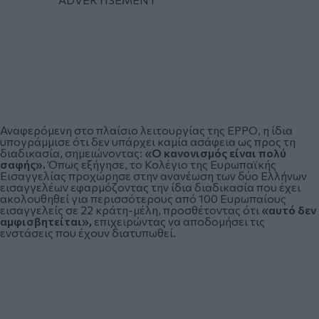
Αναφερόμενη στο πλαίσιο λειτουργίας της EPPO, η ίδια
υπογράμμισε ότι δεν υπάρχει καμία ασάφεια ως προς τη
διαδικασία, σημειώνοντας:
«Ο κανονισμός είναι πολύ
σαφής».
Όπως εξήγησε, το Κολέγιο της Ευρωπαϊκής
Εισαγγελίας προχώρησε στην ανανέωση των δύο Ελλήνων
εισαγγελέων εφαρμόζοντας την ίδια διαδικασία που έχει
ακολουθηθεί για περισσότερους από 100 Ευρωπαίους
εισαγγελείς σε 22 κράτη-μέλη, προσθέτοντας ότι
«αυτό δεν
αμφισβητείται»,
επιχειρώντας να αποδομήσει τις
ενστάσεις που έχουν διατυπωθεί.