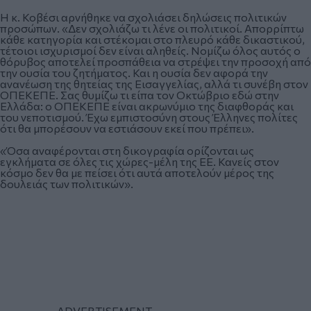
Η κ. Κοβέσι αρνήθηκε να σχολιάσει δηλώσεις πολιτικών
προσώπων. «Δεν σχολιάζω τι λένε οι πολιτικοί. Απορρίπτω
κάθε κατηγορία και στέκομαι στο πλευρό κάθε δικαστικού,
τέτοιοι ισχυρισμοί δεν είναι αληθείς. Νομίζω όλος αυτός ο
θόρυβος αποτελεί προσπάθεια να στρέψει την προσοχή από
την ουσία του ζητήματος. Και η ουσία δεν αφορά την
ανανέωση της θητείας της Εισαγγελίας, αλλά τι συνέβη στον
ΟΠΕΚΕΠΕ. Σας θυμίζω τι είπα τον Οκτώβριο εδώ στην
Ελλάδα: ο ΟΠΕΚΕΠΕ είναι ακρωνύμιο της διαφθοράς και
του νεποτισμού. Έχω εμπιστοσύνη στους Έλληνες πολίτες
ότι θα μπορέσουν να εστιάσουν εκεί που πρέπει».
«Όσα αναφέρονται στη δικογραφία ορίζονται ως
εγκλήματα σε όλες τις χώρες-μέλη της ΕΕ. Κανείς στον
κόσμο δεν θα με πείσει ότι αυτά αποτελούν μέρος της
δουλειάς των πολιτικών».