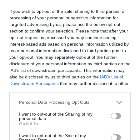
If you wish to opt-out of the sale, sharing to third parties, or
Υπενθυμίζεται ότι η
Λάουρα Κοβέσι
είχε διαδοχικές
processing of your personal or sensitive information for
συναντήσεις με τους υπουργούς
Γιώργο Φλωρίδη
,
Μιχάλη
targeted advertising by us, please use the below opt-out
Χρυσοχοΐδη
και
Κυριάκο Πιερρακάκη
, στο πλαίσιο της
ενίσχυσης της συνεργασίας μεταξύ ελληνικών αρχών και
section to confirm your selection. Please note that after your
Ευρωπαϊκής Εισαγγελίας
για την πρόοδο των ερευνών.
opt-out request is processed you may continue seeing
interest-based ads based on personal information utilized by
us or personal information disclosed to third parties prior to
your opt-out. You may separately opt-out of the further
disclosure of your personal information by third parties on the
IAB’s list of downstream participants. This information may
also be disclosed by us to third parties on the
IAB’s List of
Downstream Participants
that may further disclose it to other
third parties.
Please note that this website/app uses one or more Google
Personal Data Processing Opt Outs
services and may gather and store information including but
not limited to your visit or usage behaviour. You may click to
I want to opt-out of the Sharing of my
personal data.
grant or deny consent to Google and its third-party tags to
Opted In
use your data for below specified purposes in below Google
Κάνε κλικ και δες περισσότερο
emakedonia.gr
στην
consent section.
I want to opt-out of the Sale of my
αναζήτηση της
Google
Personal Data.