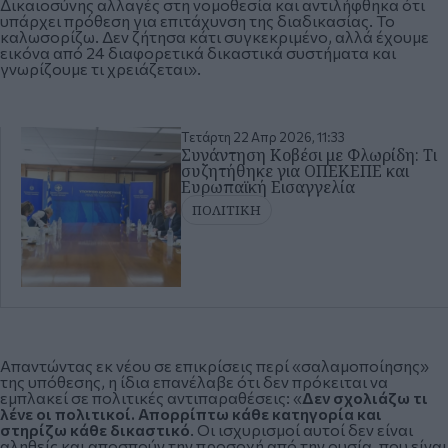
Δικαιοσύνης αλλαγές στη νομοθεσία και αντιλήφθηκα ότι
υπάρχει πρόθεση για επιτάχυνση της διαδικασίας. Το
καλωσορίζω. Δεν ζήτησα κάτι συγκεκριμένο, αλλά έχουμε
εικόνα από 24 διαφορετικά δικαστικά συστήματα και
γνωρίζουμε τι χρειάζεται».
Τετάρτη 22 Απρ 2026, 11:33
Συνάντηση Κοβέσι με Φλωρίδη: Τι
συζητήθηκε για ΟΠΕΚΕΠΕ και
Ευρωπαϊκή Εισαγγελία
ΠΟΛΙΤΙΚΗ
Απαντώντας εκ νέου σε επικρίσεις περί «σαλαμοποίησης»
της υπόθεσης, η ίδια επανέλαβε ότι δεν πρόκειται να
εμπλακεί σε πολιτικές αντιπαραθέσεις: «
Δεν σχολιάζω τι
λένε οι πολιτικοί. Απορρίπτω κάθε κατηγορία και
στηρίζω κάθε δικαστικό
. Οι ισχυρισμοί αυτοί δεν είναι
αληθείς και αποσπούν την προσοχή από την ουσία, που είναι