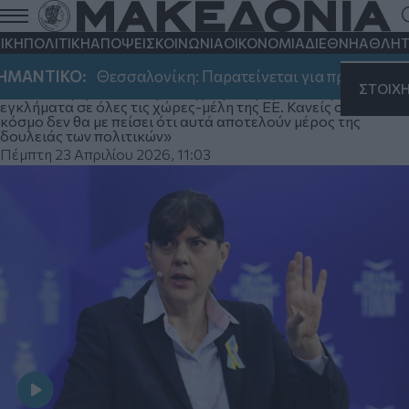
Κοβέσι από Δελφούς: «Ο ΟΠΕΚΕΠΕ
είναι ακρωνύμιο της διαφθοράς και του
ΙΚΗ
ΠΟΛΙΤΙΚΗ
ΑΠΟΨΕΙΣ
ΚΟΙΝΩΝΙΑ
ΟΙΚΟΝΟΜΙΑ
ΔΙΕΘΝΗ
ΑΘΛΗΤ
νεποτισμού» (βίντεο)
ΑΝΤΙΚΟ:
Θεσσαλονίκη: Παρατείνεται για πρώτη φορά έω
ΣΤΟΙΧ
«Όσα αναφέρονται στη δικογραφία ορίζονται ως
εγκλήματα σε όλες τις χώρες-μέλη της ΕΕ. Κανείς στον
κόσμο δεν θα με πείσει ότι αυτά αποτελούν μέρος της
δουλειάς των πολιτικών»
Πέμπτη 23 Απριλίου 2026, 11:03