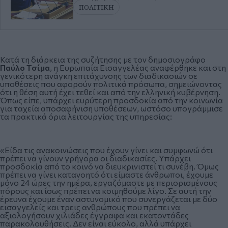
ΠΟΛΙΤΙΚΗ
Κατά τη διάρκεια της συζήτησης με τον δημοσιογράφο
Παύλο Τσίμα
, η Ευρωπαία Εισαγγελέας αναφέρθηκε και στη
γενικότερη ανάγκη επιτάχυνσης των διαδικασιών σε
υποθέσεις που αφορούν πολιτικά πρόσωπα, σημειώνοντας
ότι η θέση αυτή έχει τεθεί και από την ελληνική κυβέρνηση.
Όπως είπε, υπάρχει ευρύτερη προσδοκία από την κοινωνία
για ταχεία αποσαφήνιση υποθέσεων, ωστόσο υπογράμμισε
τα πρακτικά όρια λειτουργίας της υπηρεσίας:
«Είδα τις ανακοινώσεις που έχουν γίνει και συμφωνώ ότι
πρέπει να γίνουν γρήγορα οι διαδικασίες. Υπάρχει
προσδοκία από το κοινό να διευκρινιστεί τι συνέβη. Όμως
πρέπει να γίνει κατανοητό ότι είμαστε άνθρωποι, έχουμε
μόνο 24 ώρες την ημέρα, εργαζόμαστε με περιορισμένους
πόρους και ίσως πρέπει να κοιμηθούμε λίγο. Σε αυτή την
έρευνα έχουμε έναν αστυνομικό που συνεργάζεται με δύο
εισαγγελείς και τρεις ανθρώπους που πρέπει να
αξιολογήσουν χιλιάδες έγγραφα και εκατοντάδες
παρακολουθήσεις. Δεν είναι εύκολο, αλλά υπάρχει