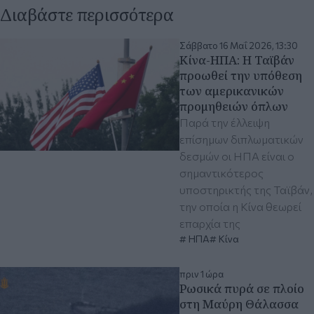
Διαβάστε περισσότερα
Σάββατο 16 Μαΐ 2026, 13:30
Κίνα-ΗΠΑ: Η Ταϊβάν
προωθεί την υπόθεση
των αμερικανικών
προμηθειών όπλων
Παρά την έλλειψη
επίσημων διπλωματικών
δεσμών οι ΗΠΑ είναι ο
σημαντικότερος
υποστηρικτής της Ταϊβάν,
την οποία η Κίνα θεωρεί
επαρχία της
ΗΠΑ
Κίνα
πριν 1 ώρα
Ρωσικά πυρά σε πλοίο
στη Μαύρη Θάλασσα