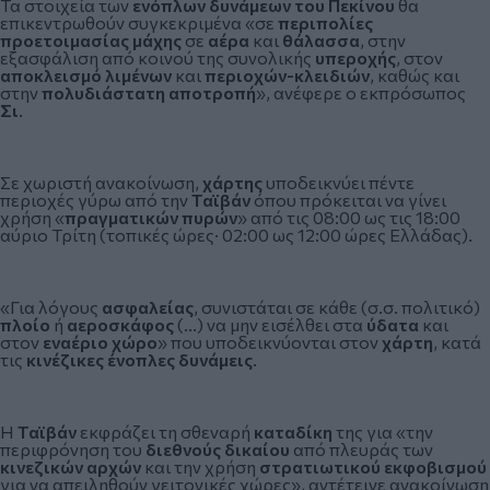
Τα στοιχεία των
ενόπλων δυνάμεων του Πεκίνου
θα
επικεντρωθούν συγκεκριμένα «σε
περιπολίες
προετοιμασίας μάχης
σε
αέρα
και
θάλασσα
, στην
εξασφάλιση από κοινού της συνολικής
υπεροχής
, στον
αποκλεισμό λιμένων
και
περιοχών-κλειδιών
, καθώς και
στην
πολυδιάστατη αποτροπή
», ανέφερε ο εκπρόσωπος
Σι
.
Σε χωριστή ανακοίνωση,
χάρτης
υποδεικνύει πέντε
περιοχές γύρω από την
Ταϊβάν
όπου πρόκειται να γίνει
χρήση «
πραγματικών πυρών
» από τις 08:00 ως τις 18:00
αύριο Τρίτη (τοπικές ώρες· 02:00 ως 12:00 ώρες Ελλάδας).
«Για λόγους
ασφαλείας
, συνιστάται σε κάθε (σ.σ. πολιτικό)
πλοίο
ή
αεροσκάφος
(...) να μην εισέλθει στα
ύδατα
και
στον
εναέριο χώρο
» που υποδεικνύονται στον
χάρτη
, κατά
τις
κινέζικες ένοπλες δυνάμεις
.
Η
Ταϊβάν
εκφράζει τη σθεναρή
καταδίκη
της για «την
περιφρόνηση του
διεθνούς δικαίου
από πλευράς των
κινεζικών αρχών
και την χρήση
στρατιωτικού εκφοβισμού
για να απειληθούν γειτονικές χώρες», αντέτεινε ανακοίνωση