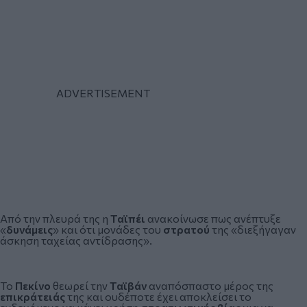
Από την πλευρά της η
Ταϊπέι
ανακοίνωσε πως ανέπτυξε
«
δυνάμεις
» και ότι μονάδες του
στρατού
της «διεξήγαγαν
άσκηση ταχείας αντίδρασης».
Το
Πεκίνο
θεωρεί την
Ταϊβάν
αναπόσπαστο μέρος της
επικράτειάς
της και ουδέποτε έχει αποκλείσει το