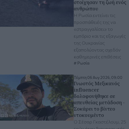
στοίχησαν τη ζωή ενός
ανθρώπου
Η Ρωσία εντείνει τις
προσπάθειές της να
«στραγγαλίσει» το
εμπόριο και τις εξαγωγές
της Ουκρανίας
εξαπολύοντας σχεδόν
καθημερινές επιθέσεις
Ρωσία
Πέμπτη 06 Αυγ 2026, 09:00
Γνωστός Μεξικανός
influencer
δολοφονήθηκε σε
απευθείας μετάδοση -
Σοκάρει το βίντεο
ντοκουμέντο
Ο Σέσαρ Γκαστέλουμ, 25
ετών ήταν διαμορφωτής