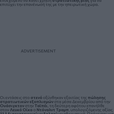
ενδεχόμενο να κάνει χρήση
στρατιωτικής βίας
για να
επιτύχει την επανένωσή της με την ηπειρωτική χώρα.
Οι εντάσεις στο
στενό
οξύνθηκαν εξαιτίας της
πώλησης
στρατιωτικών εξοπλισμών
στα μέσα Δεκεμβρίου από την
Ουάσιγκτον
στην
Ταϊπέι
, τη δεύτερη αφότου επανήλθε
στον
Λευκό Οίκο
ο
Ντόναλντ Τραμπ
, υπολογιζόμενης αξίας
11,1 δισεκατομμυρίων δολαρίων
αθροιστικά. Πρόκειται για