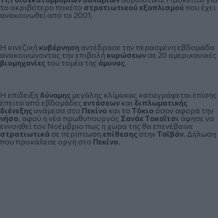
το ακριβότερο πακέτο
στρατιωτικού εξοπλισμού
που έχει
ανακοινωθεί από το 2001.
Η κινεζική
κυβέρνηση
αντέδρασε την περασμένη εβδομάδα
ανακοινώνοντας την επιβολή
κυρώσεων
σε 20 αμερικανικές
βιομηχανίες
του τομέα της
άμυνας
.
Η επίδειξη
δύναμης
μεγάλης κλίμακας καταγράφεται επίσης
έπειτα από εβδομάδες
εντάσεων
και
διπλωματικής
διένεξης
ανάμεσα στο
Πεκίνο
και το
Τόκιο
όσον αφορά την
νήσο
, αφού η νέα πρωθυπουργός
Σανάε Τακαΐτσι
άφησε να
εννοηθεί τον Νοέμβριο πως η χώρα της θα επενέβαινε
στρατιωτικά
σε περίπτωση
επίθεσης
στην
Ταϊβάν
. Δήλωση
που προκάλεσε οργή στο
Πεκίνο
.