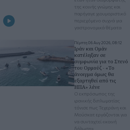
της κοινής γνώμης και
παρήγαγε χιουμοριστικό
περιεχόμενο συχνά για
γαστρονομικά θέματα
Πέμπτη 06 Αυγ 2026, 08:12
Ιράν και Ομάν
κατέληξαν σε
συμφωνία για το Στενό
του Ορμούζ - «Το
άνοιγμα όμως θα
εξαρτηθεί από τις
ΗΠΑ» λένε
Ο εκπρόσωπος της
ιρανικής διπλωματίας
τόνισε πως Τεχεράνη και
Μούσκατ εργάζονται για
να συνταχτεί «κοινή
δήλωση»