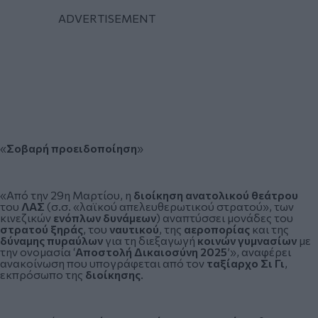
«
Σοβαρή προειδοποίηση
»
«Από την 29η Μαρτίου, η
διοίκηση ανατολικού θεάτρου
του
ΛΑΣ
(σ.σ. «λαϊκού απελευθερωτικού στρατού», των
κινεζικών
ενόπλων δυνάμεων
) αναπτύσσει μονάδες του
στρατού ξηράς
, του
ναυτικού
, της
αεροπορίας
και της
δύναμης πυραύλων
για τη διεξαγωγή
κοινών γυμνασίων
με
την ονομασία ‘
Αποστολή Δικαιοσύνη 2025
’», αναφέρει
ανακοίνωση που υπογράφεται από τον
ταξίαρχο Σι Γι
,
εκπρόσωπο της
διοίκησης
.