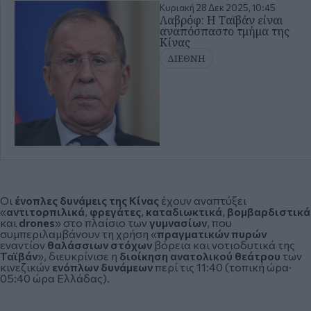
Κυριακή 28 Δεκ 2025, 10:45
Λαβρόφ: Η Ταϊβάν είναι
αναπόσπαστο τμήμα της
Κίνας
ΔΙΕΘΝΗ
Οι
ένοπλες δυνάμεις της Κίνας
έχουν αναπτύξει
«
αντιτορπιλικά
,
φρεγάτες
,
καταδιωκτικά
,
βομβαρδιστικά
και
drones
» στο πλαίσιο των
γυμνασίων
, που
συμπεριλαμβάνουν τη χρήση «
πραγματικών πυρών
εναντίον
θαλάσσιων στόχων
βόρεια και νοτιοδυτικά της
Ταϊβάν
», διευκρίνισε η
διοίκηση ανατολικού θεάτρου
των
κινεζικών
ενόπλων δυνάμεων
περί τις 11:40 (τοπική ώρα·
05:40 ώρα Ελλάδας).