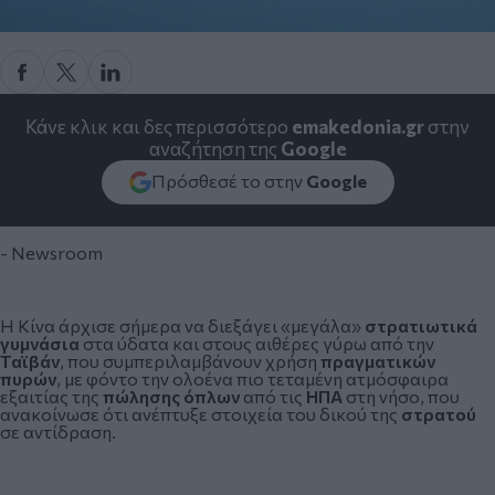
Κάνε κλικ και δες περισσότερο
emakedonia.gr
στην
αναζήτηση της
Google
Πρόσθεσέ το στην
Google
- Newsroom
Η
Κίνα
άρχισε σήμερα να διεξάγει «μεγάλα»
στρατιωτικά
γυμνάσια
στα ύδατα και στους αιθέρες γύρω από την
Ταϊβάν
, που συμπεριλαμβάνουν χρήση
πραγματικών
πυρών
, με φόντο την ολοένα πιο τεταμένη ατμόσφαιρα
εξαιτίας της
πώλησης όπλων
από τις
ΗΠΑ
στη νήσο, που
ανακοίνωσε ότι ανέπτυξε στοιχεία του δικού της
στρατού
σε αντίδραση.