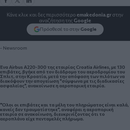
Κάνε κλικ και δες περισσότερο
emakedonia.gr
στην
αναζήτηση της
Google
Πρόσθεσέ το στην
Google
- Newsroom
Ένα Airbus A220-300 της εταιρίας Croatia Airlines, με 130
επιβάτες, βγήκε από τον διάδρομο του αεροδρομίου του
Σπλιτ, στην Κροατία, μετά την απόφαση των πιλότων να
διακόψουν την απογείωση "σύμφωνα με τις διαδικασίες
ασφαλείας", ανακοίνωσε η αεροπορική εταιρία.
"Όλοι οι επιβάτες και τα μέλη του πληρώματος είναι καλά,
κανείς δεν τραυματίστηκε", αναφέρει η αεροπορική
εταιρία σε ανακοίνωση, διευκρινίζοντας ότι το
αεροπλάνο είχε πενταμελές πλήρωμα.