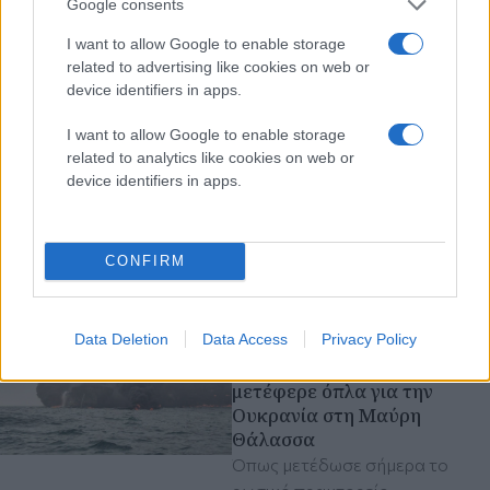
Google consents
I want to allow Google to enable storage
related to advertising like cookies on web or
device identifiers in apps.
I want to allow Google to enable storage
related to analytics like cookies on web or
device identifiers in apps.
CONFIRM
Διαβάστε περισσότερα
πριν 4 λεπτά
Data Deletion
Data Access
Privacy Policy
Ρωσικό drone χτύπησε
φορτηγό πλοίο που
μετέφερε όπλα για την
Ουκρανία στη Μαύρη
Θάλασσα
Όπως μετέδωσε σήμερα το