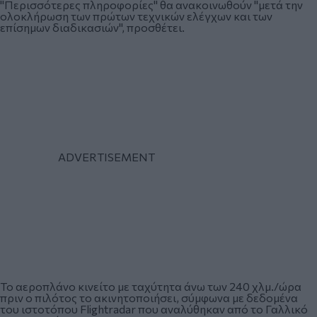
"Περισσότερες πληροφορίες" θα ανακοινωθούν "μετά την
ολοκλήρωση των πρώτων τεχνικών ελέγχων και των
επίσημων διαδικασιών", προσθέτει.
Το αεροπλάνο κινείτο με ταχύτητα άνω των 240 χλμ./ώρα
πριν ο πιλότος το ακινητοποιήσει, σύμφωνα με δεδομένα
του ιστοτόπου Flightradar που αναλύθηκαν από το Γαλλικό