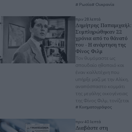
Ρωσία
Ουκρανία
πριν 28 λεπτά
Δημήτρης Παπαμιχαήλ:
Συμπληρώθηκαν 22
χρόνια από το θάνατό
του - Η ανάρτηση της
Φίνος Φιλμ
Τον θυμόμαστε ως
σπουδαίο ηθοποιό και
έναν καλλιτέχνη που
υπήρξε μαζί με την Αλίκη,
αναπόσπαστο κομμάτι
της μεγάλης οικογένειας
της Φίνος Φιλμ, τονίζεται
Κινηματογράφος
πριν 40 λεπτά
Διαβάστε στη