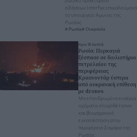
ρωσικό πρακτορείο
ειδήσεων Interfax επικαλούμενο
το υπουργείο Άμυνας της
Ρωσίας
Ρωσία
Ουκρανία
πριν 16 λεπτά
Ρωσία: Πυρκαγιά
ξέσπασε σε διυλιστήριο
πετρελαίου της
περιφέρειας
Κρασνοντάρ ύστερα
από ουκρανική επίθεση
με drones
Μη επανδρωμένα εναέρια
οχήματα στοχοθέτησαν
και βιομηχανική
εγκατάσταση στην
περιφέρεια Σαμάρα της
Ρωσίας