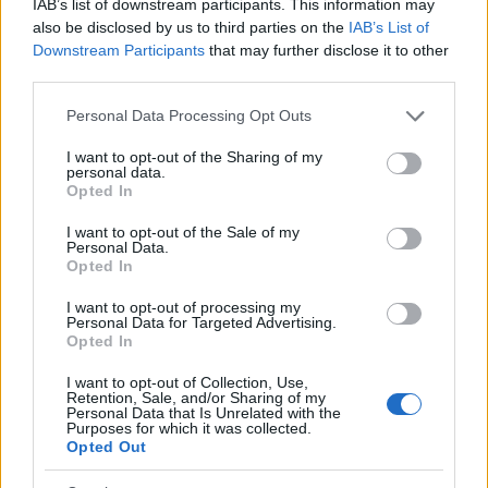
IAB’s list of downstream participants. This information may
also be disclosed by us to third parties on the
IAB’s List of
Downstream Participants
that may further disclose it to other
third parties.
Please note that this website/app uses one or more Google
Personal Data Processing Opt Outs
services and may gather and store information including but
not limited to your visit or usage behaviour. You may click to
I want to opt-out of the Sharing of my
personal data.
grant or deny consent to Google and its third-party tags to
Opted In
use your data for below specified purposes in below Google
consent section.
I want to opt-out of the Sale of my
Personal Data.
Opted In
I want to opt-out of processing my
Personal Data for Targeted Advertising.
Opted In
I want to opt-out of Collection, Use,
Retention, Sale, and/or Sharing of my
Personal Data that Is Unrelated with the
Purposes for which it was collected.
Opted Out