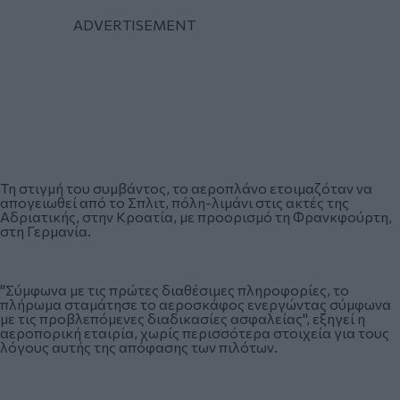
Τη στιγμή του συμβάντος, το αεροπλάνο ετοιμαζόταν να
απογειωθεί από το Σπλιτ, πόλη-λιμάνι στις ακτές της
Αδριατικής, στην Κροατία, με προορισμό τη Φρανκφούρτη,
στη Γερμανία.
"Σύμφωνα με τις πρώτες διαθέσιμες πληροφορίες, το
πλήρωμα σταμάτησε το αεροσκάφος ενεργώντας σύμφωνα
με τις προβλεπόμενες διαδικασίες ασφαλείας", εξηγεί η
αεροπορική εταιρία, χωρίς περισσότερα στοιχεία για τους
λόγους αυτής της απόφασης των πιλότων.