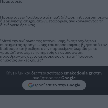
Πρακτορείο.
Πρόκειται για "σοβαρό ατύχημα", δήλωσε η εθνική υπηρεσία
διερεύνησης ατυχημάτων μεταφορών, ανακοινώνοντας τη
διενέργεια έρευνας.
"Μετά την ακύρωση της απογείωσης, ένας τροχός του
συστήματος προσγείωσης του αεροσκάφους βγήκε από τον
διάδρομο και βρέθηκε στην παρακείμενη λωρίδα με το
γρασίδι", αναφέρει η υπηρεσία σε ανακοίνωση,
προσθέτοντας ότι το αεροσκάφος υπέστη "ήσσονος
σημασίας υλικές ζημιές".
Κάνε κλικ και δες περισσότερο
emakedonia.gr
στην
αναζήτηση της
Google
Πρόσθεσέ το στην
Google