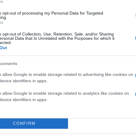
In
to opt-out of processing my Personal Data for Targeted
ing.
In
o opt-out of Collection, Use, Retention, Sale, and/or Sharing
ersonal Data that Is Unrelated with the Purposes for which it
lected.
Out
consents
Όσον αφορά τις εκδηλώσεις του Ι.Ν. Αγίου Δημητ
ολοκλήρωση της περιφοράς του Επιταφίου, θα 
o allow Google to enable storage related to advertising like cookies on
στις οδούς:
evice identifiers in apps.
o allow Google to enable storage related to analytics like cookies on
-Αγ. Δημητρίου, στο τμήμα της από το ύψος του 
evice identifiers in apps.
-Πελοποννήσου, στη δεξιά πλευρά (σύμφωνα με 
Ολύμπου μέχρι Αγ. Δημητρίου.
CONFIRM