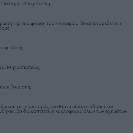
του Παλαμά - Μητρόπολη
λήρωση της περιφοράς του Επιταφίου, θα απαγορεύεται η
δούς:
εωφ. Νίκης.
έχρι Μητροπόλεως.
χρι Τσιμισκή.
κλήρωση της περιφοράς του Επιταφίου, σταδιακά και
νθήκες, θα διακόπτεται η κυκλοφορία όλων των οχημάτων,