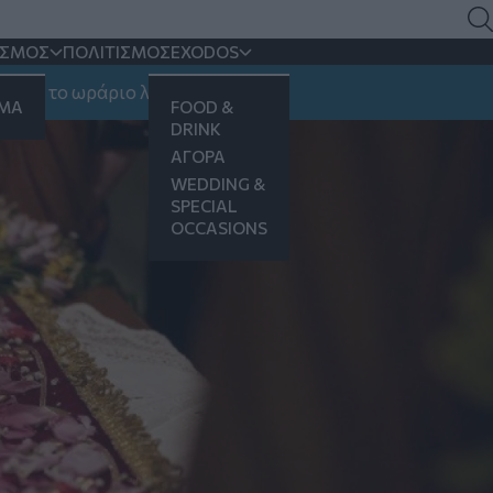
πιταφίων
ΙΣΜΟΣ
ΠΟΛΙΤΙΣΜΟΣ
EXODOS
ο ωράριο λειτουργίας
ΗΜΑ
FOOD &
DRINK
ΑΓΟΡΑ
WEDDING &
SPECIAL
OCCASIONS