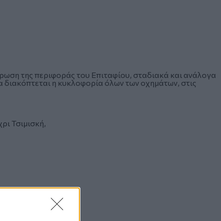
λήρωση της περιφοράς του Επιταφίου, σταδιακά και ανάλογα
α διακόπτεται η κυκλοφορία όλων των οχημάτων, στις
ρι Τσιμισκή,