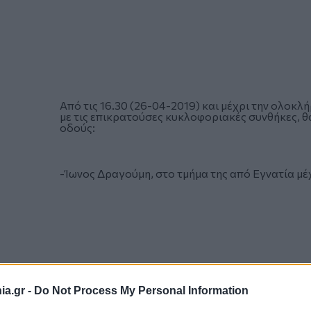
Από τις 16.30 (26-04-2019) και μέχρι την ολοκ
με τις επικρατούσες κυκλοφοριακές συνθήκες, θ
οδούς:
-Ίωνος Δραγούμη, στο τμήμα της από Εγνατία μέχ
a.gr -
Do Not Process My Personal Information