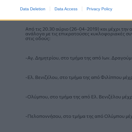
-Ολύμπου, στη δεξιά πλευρά (σύμφωνα με την κα
Data Deletion
Data Access
Privacy Policy
Βενιζέλου μέχρι Τ. Παπαγεωργίου.
Από τις 20.30 αύριο (26-04-2019) και μέχρι τη
ανάλογα με τις επικρατούσες κυκλοφοριακές συ
στις οδούς:
-Αγ. Δημητρίου, στο τμήμα της από Ιων. Δραγού
-Ελ. Βενιζέλου, στο τμήμα της από Φιλίππου μέχρ
-Ολύμπου, στο τμήμα της από Ελ. Βενιζέλου μέχ
-Πελοποννήσου, στο τμήμα της από Ολύμπου μέχ