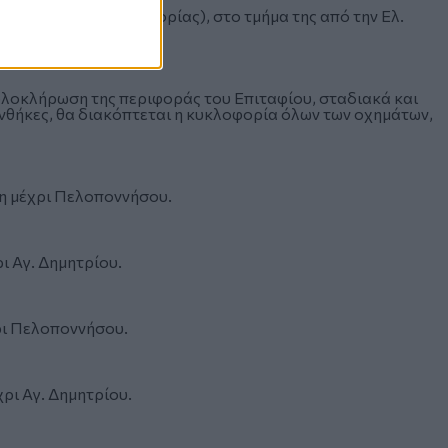
τεύθυνση της κυκλοφορίας), στο τμήμα της από την Ελ.
ν ολοκλήρωση της περιφοράς του Επιταφίου, σταδιακά και
νθήκες, θα διακόπτεται η κυκλοφορία όλων των οχημάτων,
μη μέχρι Πελοποννήσου.
ι Αγ. Δημητρίου.
ρι Πελοποννήσου.
ρι Αγ. Δημητρίου.