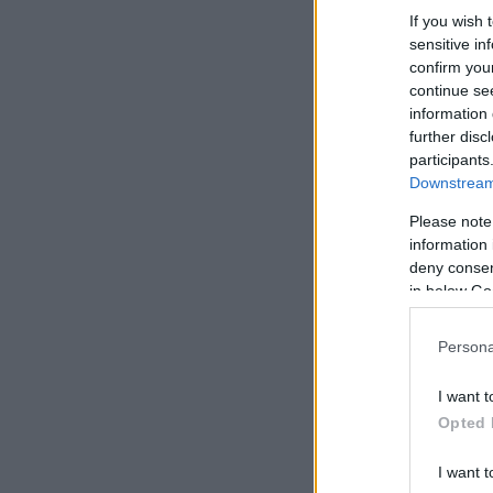
If you wish 
sensitive in
confirm you
continue se
information 
further disc
participants
Downstream 
Please note
information 
deny consent
in below Go
Persona
I want t
Opted 
I want t