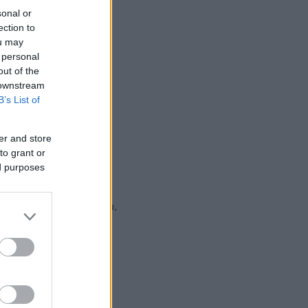
sonal or
ection to
ou may
 personal
out of the
 downstream
B’s List of
ομνηνών,
er and store
to grant or
ι Εγνατία
ed purposes
ς μέχρι Ελ. Βενιζέλου.