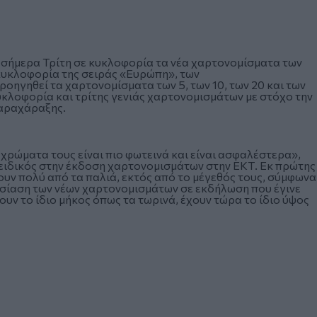
 σήμερα Τρίτη σε κυκλοφορία τα νέα χαρτονομίσματα των
 κυκλοφορία της σειράς «Ευρώπη», των
οηγηθεί τα χαρτονομίσματα των 5, των 10, των 20 και των
κυκλοφορία και τρίτης γενιάς χαρτονομισμάτων με στόχο την
παραχάραξης.
α χρώματα τους είναι πιο φωτεινά και είναι ασφαλέστερα»,
 ειδικός στην έκδοση χαρτονομισμάτων στην ΕΚΤ. Εκ πρώτης
υν πολύ από τα παλιά, εκτός από το μέγεθός τους, σύμφωνα
υσίαση των νέων χαρτονομισμάτων σε εκδήλωση που έγινε
υν το ίδιο μήκος όπως τα τωρινά, έχουν τώρα το ίδιο ύψος