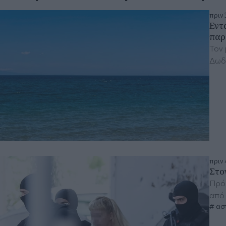
πριν 
Εντ
παρ
Τον 
Δωδ
πριν 
Στο
Πρόκ
από 
ασ