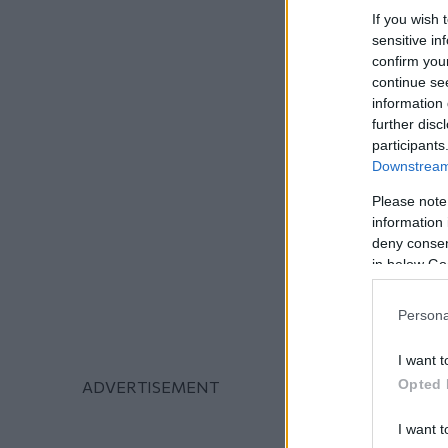
If you wish 
sensitive in
confirm you
continue se
information 
further disc
participants
Downstream 
Please note
information 
deny consent
in below Go
Persona
I want t
Opted 
I want t