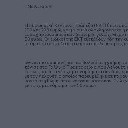
- Newsroom
Η Ευρωπαϊκή Κεντρική Τράπεζα (ΕΚΤ) θέτει από
100 και 200 ευρώ, και με αυτά ολοκληρώνεται η
ευρωχαρτονομισμάτων δεύτερης γενιάς. Είχαν πρ
50 ευρώ. Οι ειδικοί της ΕΚΤ εξετάζουν ήδη την 
ακόμα πιο αποτελεσματική καταπολέμηση της 
«Είναι πιο συμπαγή και πιο βολικά στη χρήση, τ
τόνισε στο Γαλλικό Πρακτορείο ο Λορ Λελουέτ,
όψεως, αυτά τα νέα χαρτονομίσματα δεν διαφέρο
με τον Λελουέτ, ο οποίος παρευρέθηκε σε παρο
κοντά στη Ρώμη, όπου κατασκευάστηκαν. Ενώ έχο
με το χαρτονόμισμα των 50 ευρώ.