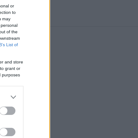
sonal or
ection to
ou may
 personal
out of the
 downstream
B’s List of
er and store
to grant or
ed purposes