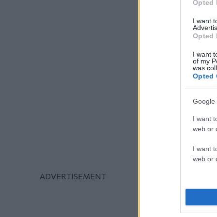
Opted 
I want 
Advertis
Opted 
I want t
of my P
was col
Opted 
Google 
I want t
web or d
I want t
web or d