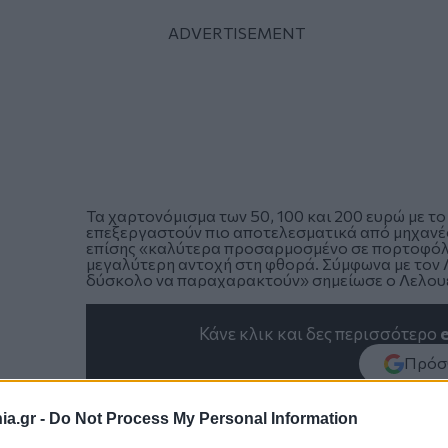
Τα χαρτονόμισμα των 50, 100 και 200 ευρώ με το
επεξεργαστούν πιο αποτελεσματικά από μηχανές,
επίσης «καλύτερα προσαρμοσμένο σε πορτοφόλια
μεγαλύτερη αντοχή στη φθορά. Σύμφωνα με τον Λ
δύσκολο να παραχαρακτούν» σημείωσε ο Λελου
Κάνε κλικ και δες περισσότερο
Πρόσθ
a.gr -
Do Not Process My Personal Information