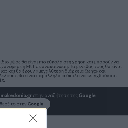
 ίδιο ύψος θα είναι πιο εύκολα στη χρήση και μπορούν να
 ανέφερε η ΕΚΤ σε ανακοίνωση. Το μέγεθός τους θα είναι
» και θα έχουν «μεγαλύτερη διάρκεια ζωής» και
ελουέτ, θα είναι παράλληλα «εύκολο να ελεγχθούν και
έτ.
emakedonia.gr
στην αναζήτηση της
Google
εσέ το στην
Google