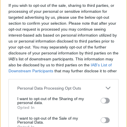
If you wish to opt-out of the sale, sharing to third parties, or
processing of your personal or sensitive information for
targeted advertising by us, please use the below opt-out
section to confirm your selection. Please note that after your
opt-out request is processed you may continue seeing
interest-based ads based on personal information utilized by
us or personal information disclosed to third parties prior to
your opt-out. You may separately opt-out of the further
disclosure of your personal information by third parties on the
IAB’s list of downstream participants. This information may
also be disclosed by us to third parties on the
IAB’s List of
Downstream Participants
that may further disclose it to other
third parties.
Μεταξύ άλλων, η Κοσμητεία αποφάσισε να συνδράμει την
Please note that this website/app uses one or more Google
Personal Data Processing Opt Outs
οικογένειά του στη νομική της υποστήριξη ενώπιον των
services and may gather and store information including but
Ελληνικών Δικαστηρίων για τη διεκδίκηση της αποζημίωσης
not limited to your visit or usage behaviour. You may click to
I want to opt-out of the Sharing of my
που δικαιούται. Η Κοσμητεία θα συμμετάσχει στην εξόδιο
personal data.
ακολουθία που θα γίνει τη Δευτέρα, στο ναό Αποστόλων
grant or deny consent to Google and its third-party tags to
Opted In
Πέτρου και Παύλου του Αυγόρου Κύπρου. Αντί στεφάνου,
use your data for below specified purposes in below Google
κατά την επιθυμία της οικογένειάς του, θα καταθέσει 300
consent section.
ευρώ για την αποπεράτωση των έργων συντήρησης του
I want to opt-out of the Sale of my
Personal Data.
ναού.