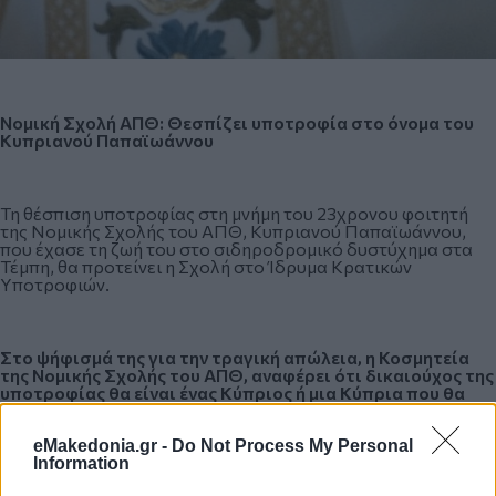
Νομική Σχολή ΑΠΘ: Θεσπίζει υποτροφία στο όνομα του
Κυπριανού Παπαϊωάννου
Τη θέσπιση υποτροφίας στη μνήμη του 23χρονου φοιτητή
της Νομικής Σχολής του ΑΠΘ, Κυπριανού Παπαϊωάννου,
που έχασε τη ζωή του στο σιδηροδρομικό δυστύχημα στα
Τέμπη, θα προτείνει η Σχολή στο Ίδρυμα Κρατικών
Υποτροφιών.
Στο ψήφισμά της για την τραγική απώλεια, η Κοσμητεία
της Νομικής Σχολής του ΑΠΘ, αναφέρει ότι δικαιούχος της
υποτροφίας θα είναι ένας Κύπριος ή μια Κύπρια που θα
φοιτήσει το επόμενο ακαδημαϊκό έτος 2023-2024 στη
Σχολή.
eMakedonia.gr -
Do Not Process My Personal
Information