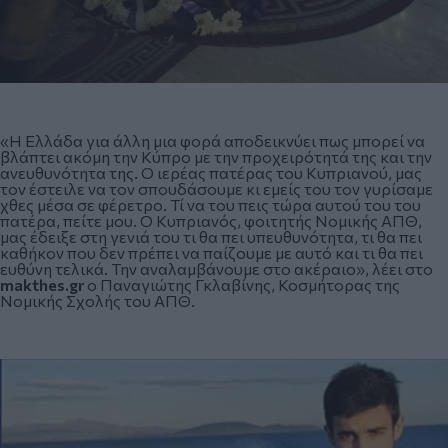
«Η Ελλάδα για άλλη μια φορά αποδεικνύει πως μπορεί να
βλάπτει ακόμη την Κύπρο με την προχειρότητά της και την
ανευθυνότητα της. Ο ιερέας πατέρας του Κυπριανού, μας
τον έστειλε να τον σπουδάσουμε κι εμείς του τον γυρίσαμε
χθες μέσα σε φέρετρο. Τί να του πεις τώρα αυτού του του
πατέρα, πείτε μου. Ο Κυπριανός, φοιτητής Νομικής ΑΠΘ,
μας έδειξε στη γενιά του τι θα πει υπευθυνότητα, τι θα πει
καθήκον που δεν πρέπει να παίζουμε με αυτό και τι θα πει
ευθύνη τελικά. Την αναλαμβάνουμε στο ακέραιο», λέει στο
makthes.gr
ο Παναγιώτης Γκλαβίνης, Κοσμήτορας της
Νομικής Σχολής του ΑΠΘ.