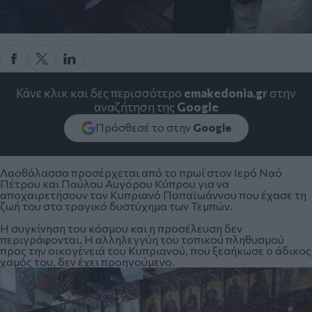
Κάνε κλικ και δες περισσότερο
emakedonia.gr
στην
αναζήτηση της
Google
Πρόσθεσέ το στην
Google
Λαοθάλασσα προσέρχεται από το πρωί στον Ιερό Ναό
Πέτρου και Παύλου Αυγόρου Κύπρου για να
αποχαιρετήσουν τον Κυπριανό Παπαϊωάννου που έχασε τη
ζωή του στο τραγικό δυστύχημα των Τεμπών.
Η συγκίνηση του κόσμου και η προσέλευση δεν
περιγράφονται.
Η αλληλεγγύη του τοπικού πληθυσμού
προς την οικογένειά του Κυπριανού, που ξεσήκωσε ο άδικος
χαμός του, δεν έχει προηγούμενο.