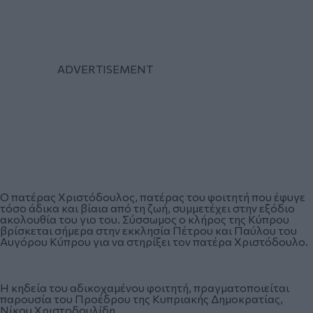
Ο πατέρας Χριστόδουλος, πατέρας του φοιτητή που έφυγε
τόσο άδικα και βίαια από τη ζωή, συμμετέχει στην εξόδιο
ακολουθία του γιο του. Σύσσωμος ο κλήρος της Κύπρου
βρίσκεται σήμερα στην εκκλησία Πέτρου και Παύλου του
Αυγόρου Κύπρου για να στηρίξει τον πατέρα Χριστόδουλο.
Η κηδεία του αδικοχαμένου φοιτητή, πραγματοποιείται
παρουσία του Προέδρου της Κυπριακής Δημοκρατίας,
Νίκου Χριστοδουλίδη.