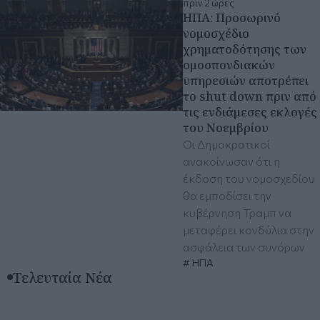
πριν 2 ώρες
ΗΠΑ: Προσωρινό
νομοσχέδιο
χρηματοδότησης των
ομοσπονδιακών
υπηρεσιών αποτρέπει
το shut down πριν από
τις ενδιάμεσες εκλογές
του Νοεμβρίου
Οι Δημοκρατικοί
ανακοίνωσαν ότι η
έκδοση του νομοσχεδίου
θα εμποδίσει την
κυβέρνηση Τραμπ να
μεταφέρει κονδύλια στην
ασφάλεια των συνόρων
ΗΠΑ
Τελευταία Νέα