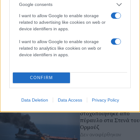
Στενών του Ορμούζ δεν
Google consents
σχετίζεται με τις
I want to allow Google to enable storage
διαπραγματεύσεις
related to advertising like cookies on web or
Τεχεράνης και Ομάν
device identifiers in apps.
Αμερικανός
αξιωματούχος ανέφερε
I want to allow Google to enable storage
χθες πρόοδο μεταξύ του
related to analytics like cookies on web or
Ιράν και του Ομάν που θα
device identifiers in apps.
μπορούσε σύντομα να
οδηγήσει στο άνοιγμα
των Στενών
CONFIRM
Μέση Ανατολή
Ιράν
ΗΠΑ
Data Deletion
Data Access
Privacy Policy
πριν 1 ώρα
ΗΑΕ: Πλοίο
στοχοποιήθηκε από
πύραυλο στα Στενά του
Ορμούζ
Δεν αναφέρθηκαν