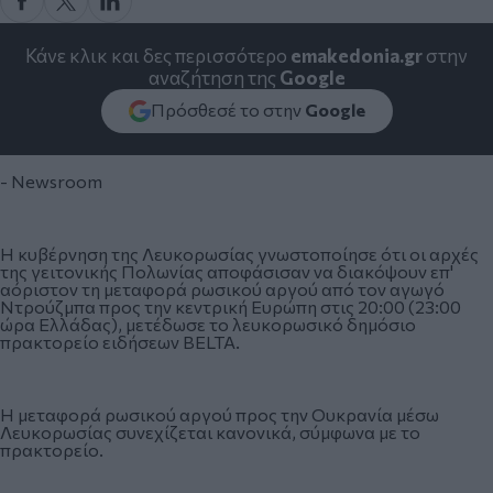
Κάνε κλικ και δες περισσότερο
emakedonia.gr
στην
αναζήτηση της
Google
Πρόσθεσέ το στην
Google
- Newsroom
Η κυβέρνηση της Λευκορωσίας γνωστοποίησε ότι οι αρχές
της γειτονικής Πολωνίας αποφάσισαν να διακόψουν επ'
αόριστον τη μεταφορά ρωσικού αργού από τον αγωγό
Ντρούζμπα προς την κεντρική Ευρώπη στις 20:00 (23:00
ώρα Ελλάδας), μετέδωσε το λευκορωσικό δημόσιο
πρακτορείο ειδήσεων BELTA.
Η μεταφορά ρωσικού αργού προς την Ουκρανία μέσω
Λευκορωσίας συνεχίζεται κανονικά, σύμφωνα με το
πρακτορείο.