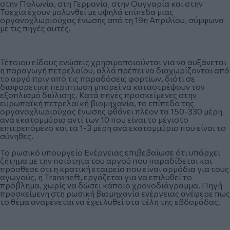
στην Πολωνία, στη Γερμανία, στην Ουγγαρία και στην
Τσεχία έχουν μολυνθεί με υψηλά επίπεδα μιας
οργανοχλωριούχας ένωσης από τη 19η Απριλίου, σύμφωνα
με τις πηγές αυτές.
Τέτοιου είδους ενώσεις χρησιμοποιούνται για να αυξάνεται
η παραγωγή πετρελαίου, αλλά πρέπει να διαχωρίζονται από
το αργό πριν από τις παραδόσεις φορτίων, διότι σε
διαφορετική περίπτωση μπορεί να καταστρέψουν τον
εξοπλισμό διύλισης. Κατά πηγές προσκείμενες στην
ευρωπαϊκή πετρελαϊκή βιομηχανία, το επίπεδο της
οργανοχλωριούχας ένωσης φθάνει πλέον τα 150-330 μέρη
ανά εκατομμύριο αντί των 10 που είναι το μέγιστο
επιτρεπόμενο και τα 1-3 μέρη ανά εκατομμύριο που είναι το
σύνηθες.
Το ρωσικό υπουργείο Ενέργειας επιβεβαίωσε ότι υπάρχει
ζήτημα με την ποιότητα του αργού που παραδίδεται και
πρόσθεσε ότι η κρατική εταιρεία που είναι αρμόδια για τους
αγωγούς, η Transneft, εργάζεται για να επιλυθεί το
πρόβλημα, χωρίς να δώσει κάποιο χρονοδιάγραμμα. Πηγή
προσκείμενη στη ρωσική βιομηχανία ενέργειας ανέφερε πως
το θέμα αναμένεται να έχει λυθεί στα τέλη της εβδομάδας.