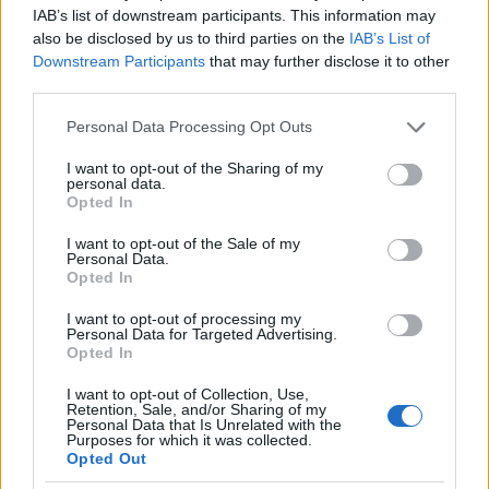
IAB’s list of downstream participants. This information may
also be disclosed by us to third parties on the
IAB’s List of
Downstream Participants
that may further disclose it to other
third parties.
Please note that this website/app uses one or more Google
Personal Data Processing Opt Outs
services and may gather and store information including but
not limited to your visit or usage behaviour. You may click to
I want to opt-out of the Sharing of my
personal data.
grant or deny consent to Google and its third-party tags to
Opted In
use your data for below specified purposes in below Google
consent section.
I want to opt-out of the Sale of my
Personal Data.
Opted In
I want to opt-out of processing my
Personal Data for Targeted Advertising.
Opted In
I want to opt-out of Collection, Use,
Διαβάστε περισσότερα
Retention, Sale, and/or Sharing of my
Personal Data that Is Unrelated with the
Purposes for which it was collected.
Opted Out
πριν 41 λεπτά
Ιράν: Το άνοιγμα των