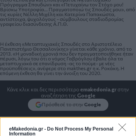
Πρόγραμμα Σπουδών» και «Πετυχαίνω τον Στόχο μου!
Βρίσκω Υποτροφία... Πραγματοποιώ τις Σπουδές μου», από
τις κυρίες Νέλλη Μιχέλη και Κατερίνα Παπακώστα,
αντίστοιχα, ψυχολόγους - σύμβουλους σταδιοδρομίας
γραφείου διασύνδεσης Α.Π.Θ.
Η έκθεση «Μεταπτυχιακές Σπουδές στο Αριστοτέλειο
Πανεπιστήμιο Θεσσαλονίκης» γίνεται κάθε χρόνιο, από το
2013. «Η μοναδική χρονιά που δεν πραγματοποιήθηκε ήταν
πέρυσι, λόγω του ότι ο νόμος Γαβρόγλου έβαλε όλα τα
μεταπτυχιακά σε επανίδρυση -ας το πούμε- με νέες
προϋποθέσεις», ανέφερε στο makthes.gr η κ. Ροκάκη. Η
επόμενη έκθεση θα γίνει την άνοιξη του 2020.
Κάνε κλικ και δες περισσότερο
emakedonia.gr
στην
αναζήτηση της
Google
Πρόσθεσέ το στην
Google
eMakedonia.gr -
Do Not Process My Personal
Information