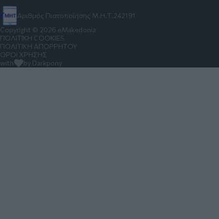
Αριθμός Πιστοποίησης Μ.Η.Τ.242191
Copyright © 2026 eMakedonia
ΠΟΛΙΤΙΚΗ COOKIES
ΠΟΛΙΤΙΚΗ ΑΠΟΡΡΗΤΟΥ
ΟΡΟΙ ΧΡΗΣΗΣ
with
by Darkpony