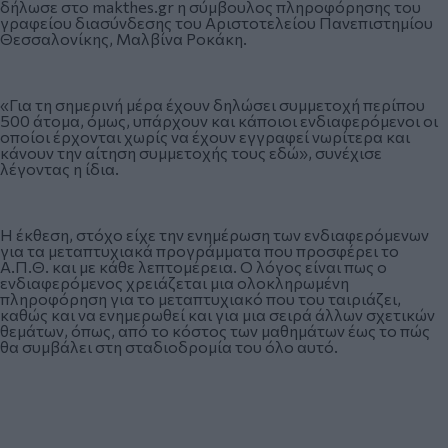
δήλωσε στο makthes.gr η σύμβουλος πληροφόρησης του
γραφείου διασύνδεσης του Αριστοτελείου Πανεπιστημίου
Θεσσαλονίκης, Μαλβίνα Ροκάκη.
«Για τη σημερινή μέρα έχουν δηλώσει συμμετοχή περίπου
500 άτομα, όμως, υπάρχουν και κάποιοι ενδιαφερόμενοι οι
οποίοι έρχονται χωρίς να έχουν εγγραφεί νωρίτερα και
κάνουν την αίτηση συμμετοχής τους εδώ», συνέχισε
λέγοντας η ίδια.
Η έκθεση, στόχο είχε την ενημέρωση των ενδιαφερόμενων
για τα μεταπτυχιακά προγράμματα που προσφέρει το
Α.Π.Θ. και με κάθε λεπτομέρεια. Ο λόγος είναι πως ο
ενδιαφερόμενος χρειάζεται μια ολοκληρωμένη
πληροφόρηση για το μεταπτυχιακό που του ταιριάζει,
καθώς και να ενημερωθεί και για μια σειρά άλλων σχετικών
θεμάτων, όπως, από το κόστος των μαθημάτων έως το πώς
θα συμβάλει στη σταδιοδρομία του όλο αυτό.