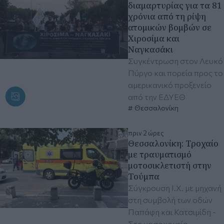
διαμαρτυρίας για τα 81
χρόνια από τη ρίψη
ατομικών βομβών σε
Χιροσίμα και
Ναγκασάκι
Συγκέντρωση στον Λευκό
Πύργο και πορεία προς το
αμερικανικό προξενείο
από την ΕΔΥΕΘ
Θεσσαλονίκη
πριν 2 ώρες
Θεσσαλονίκη: Τροχαίο
με τραυματισμό
μοτοσικλετιστή στην
Τούμπα
Σύγκρουση Ι.Χ. με μηχανή
στη συμβολή των οδών
Παπάφη και Κατσιμίδη -
Στο νοσοκομείο