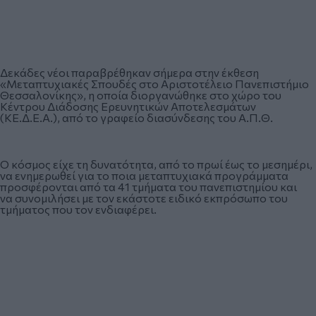
Δεκάδες νέοι παραβρέθηκαν σήμερα στην έκθεση
«Μεταπτυχιακές Σπουδές στο Αριστοτέλειο Πανεπιστήμιο
Θεσσαλονίκης», η οποία διοργανώθηκε στο χώρο του
Κέντρου Διάδοσης Ερευνητικών Αποτελεσμάτων
(ΚΕ.Δ.Ε.Α.), από το γραφείο διασύνδεσης του Α.Π.Θ.
Ο κόσμος είχε τη δυνατότητα, από το πρωί έως το μεσημέρι,
να ενημερωθεί για το ποια μεταπτυχιακά προγράμματα
προσφέρονται από τα 41 τμήματα του πανεπιστημίου και
να συνομιλήσει με τον εκάστοτε ειδικό εκπρόσωπο του
τμήματος που τον ενδιαφέρει.