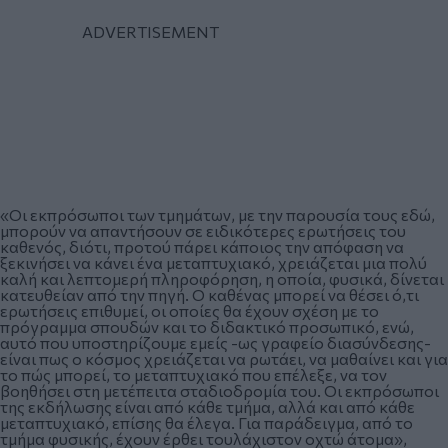
«Οι εκπρόσωποι των τμημάτων, με την παρουσία τους εδώ,
μπορούν να απαντήσουν σε ειδικότερες ερωτήσεις του
καθενός, διότι, προτού πάρει κάποιος την απόφαση να
ξεκινήσει να κάνει ένα μεταπτυχιακό, χρειάζεται μια πολύ
καλή και λεπτομερή πληροφόρηση, η οποία, φυσικά, δίνεται
κατευθείαν από την πηγή. Ο καθένας μπορεί να θέσει ό,τι
ερωτήσεις επιθυμεί, οι οποίες θα έχουν σχέση με το
πρόγραμμα σπουδών και το διδακτικό προσωπικό, ενώ,
αυτό που υποστηρίζουμε εμείς -ως γραφείο διασύνδεσης-
είναι πως ο κόσμος χρειάζεται να ρωτάει, να μαθαίνει και για
το πώς μπορεί, το μεταπτυχιακό που επέλεξε, να τον
βοηθήσει στη μετέπειτα σταδιοδρομία του. Οι εκπρόσωποι
της εκδήλωσης είναι από κάθε τμήμα, αλλά και από κάθε
μεταπτυχιακό, επίσης θα έλεγα. Για παράδειγμα, από το
τμήμα φυσικής, έχουν έρθει τουλάχιστον οχτώ άτομα»,