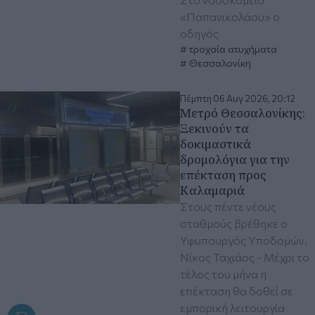
«Παπανικολάου» ο
οδηγός
τροχαία ατυχήματα
Θεσσαλονίκη
Πέμπτη 06 Αυγ 2026, 20:12
Μετρό Θεσσαλονίκης:
Ξεκινούν τα
δοκιμαστικά
δρομολόγια για την
επέκταση προς
Καλαμαριά
Στους πέντε νέους
σταθμούς βρέθηκε ο
Υφυπουργός Υποδομών,
Νίκος Ταχιάος - Μέχρι το
τέλος του μήνα η
επέκταση θα δοθεί σε
εμπορική λειτουργία