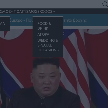
σύνοδος Τραμπ - Κιμ
ΙΣΜΟΣ
ΠΟΛΙΤΙΣΜΟΣ
EXODOS
μετρο - Πού υπάρχει πιθανότητα βροχής
ΗΜΑ
FOOD &
DRINK
ΑΓΟΡΑ
WEDDING &
SPECIAL
OCCASIONS