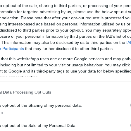
to opt-out of the sale, sharing to third parties, or processing of your per
formation for targeted advertising by us, please use the below opt-out s
r selection. Please note that after your opt-out request is processed y
eing interest-based ads based on personal information utilized by us or
disclosed to third parties prior to your opt-out. You may separately opt-
losure of your personal information by third parties on the IAB’s list of
. This information may also be disclosed by us to third parties on the
IA
Participants
that may further disclose it to other third parties.
Το πρόγραμμα
 that this website/app uses one or more Google services and may gath
including but not limited to your visit or usage behaviour. You may click 
Η πρώτη συνάντηση των δυο τους αναμενόταν να
 to Google and its third-party tags to use your data for below specifi
των αντιπροσωπειών, σύμφωνα με τον Λευκό Οίκο
ogle consent section.
Πέμπτη αλλά η ακριβής τους ατζέντα δεν έχει αν
l Data Processing Opt Outs
Συνέχεια
o opt-out of the Sharing of my personal data.
In
o opt-out of the Sale of my Personal Data.