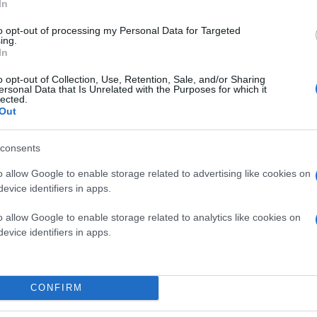
In
to opt-out of processing my Personal Data for Targeted
ing.
In
o opt-out of Collection, Use, Retention, Sale, and/or Sharing
ersonal Data that Is Unrelated with the Purposes for which it
lected.
Out
consents
o allow Google to enable storage related to advertising like cookies on
Η συνάντηση στο Ανόι του Βιετνάμ θεωρητικά στόχ
συνάντησή τους στη Σιγκαπούρη, πέρσι τον Ιούνι
evice identifiers in apps.
και Κιμ είχαν συμφωνήσει να εργαστούν προς τη
πως πρέπει πλέον να απαντήσουν σε όσους έχουν 
o allow Google to enable storage related to analytics like cookies on
συγκεκριμένο αποτέλεσμα. Πάντως, ο Τραμπ φάν
evice identifiers in apps.
υπάρχει βιασύνη για πίεση προς τη Βόρεια Κορέ
θέλω δοκιμές. Όσο δεν υπάρχουν δοκιμές είμασ
CONFIRM
Γιατί το Βιετνάμ;