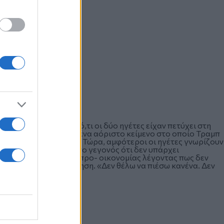
ο έχει να συνεχίσει ό,τι οι δύο ηγέτες είχαν πετύχει στη
ο. Τότε κατέληξαν σε ένα αόριστο κείμενο στο οποίο Τραμπ
ν αποπυρηνικοποίηση. Τώρα, αμφότεροι οι ηγέτες γνωρίζουν
ασκήσει κριτική για το γεγονός ότι δεν υπάρχει
ηκε υπέρμαχος της… προ- οικονομίας λέγοντας πως δεν
α για αποπυρηνικοποίηση. «Δεν θέλω να πιέσω κανένα. Δεν
τε χαρούμενοι».