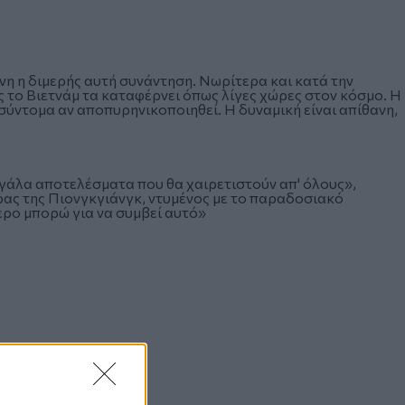
ένη η διμερής αυτή συνάντηση. Νωρίτερα και κατά την
ς το Βιετνάμ τα καταφέρνει όπως λίγες χώρες στον κόσμο. Η
 σύντομα αν αποπυρηνικοποιηθεί. Η δυναμική είναι απίθανη,
εγάλα αποτελέσματα που θα χαιρετιστούν απ' όλους»,
ρας της Πιονγκγιάνγκ, ντυμένος με το παραδοσιακό
ερο μπορώ για να συμβεί αυτό»