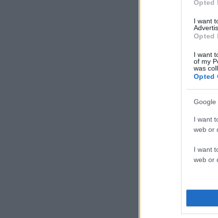
Opted 
I want 
Advertis
Opted 
I want t
of my P
was col
Opted 
Google 
I want t
web or d
I want t
web or d