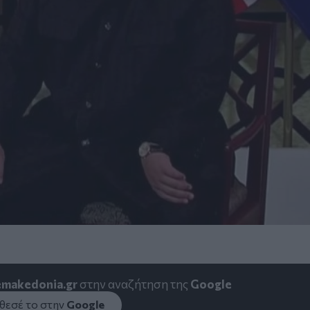
emakedonia.gr
στην αναζήτηση της
Google
εσέ το στην
Google