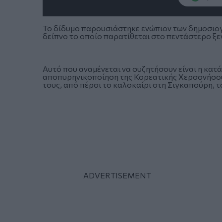
Το δίδυμο παρουσιάστηκε ενώπιον των δημοσιογ
δείπνο το οποίο παρατίθεται στο πεντάστερο ξ
Αυτό που αναμένεται να συζητήσουν είναι η κατ
αποπυρηνικοποίηση της Κορεατικής Χερσονήσου.
τους, από πέρσι το καλοκαίρι στη Σιγκαπούρη, το