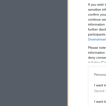
If you wish 
sensitive in
confirm you
continue se
information 
further disc
participants
Downstream 
Please note
information 
deny consent
in below Go
Persona
I want t
Opted 
I want t