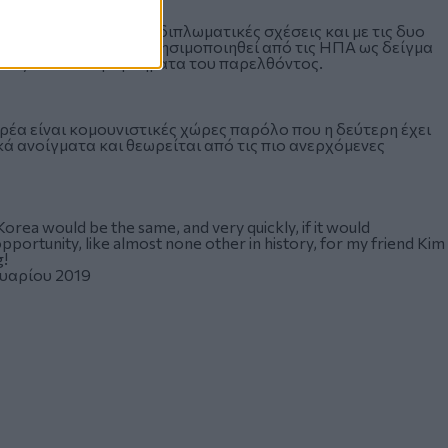
πολλούς λόγους. Έχει διπλωματικές σχέσεις και με τις δυο
ΗΠΑ- και μπορεί να χρησιμοποιηθεί από τις ΗΠΑ ως δείγμα
ντας πίσω τα προβλήματα του παρελθόντος.
ρέα είναι κομουνιστικές χώρες παρόλο που η δεύτερη έχει
κά ανοίγματα και θεωρείται από τις πιο ανερχόμενες
Korea would be the same, and very quickly, if it would
portunity, like almost none other in history, for my friend Kim
g!
υαρίου 2019