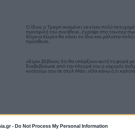
Ο ίδιος ο Τραμπ αναμένει να είναι πολύ πετυχημ
προσφιλή του συνήθεια., έγραψε στο τουίτερ πω
Βόρεια Κορέα θα κάνει το ίδιο και μάλιστα πολύ
πρόσθεσε.
«Είμαι βέβαιος ότι θα υπάρξουν αυτή τη φορά μ
διαβεβαίωσε από την πλευρά του ο ισχυρός άνδ
κοστούμι του σε στυλ Μάο. «Θα κάνω ό,τι καλύτ
a.gr -
Do Not Process My Personal Information