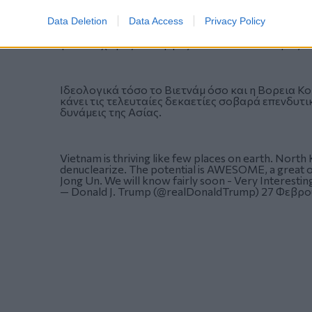
Το Βιετνάμ φάνταζε ως η ιδανική τοποθεσία για 
Data Deletion
Data Access
Privacy Policy
χώρες- παρόλο που κάποτε ήταν εχθρική με τις 
για δυο χώρες που εργάζονται από κοινού βάζο
Ιδεολογικά τόσο το Βιετνάμ όσο και η Βορεια Κο
κάνει τις τελευταίες δεκαετίες σοβαρά επενδυτι
δυνάμεις της Ασίας.
Vietnam is thriving like few places on earth. North 
denuclearize. The potential is AWESOME, a great op
Jong Un. We will know fairly soon - Very Interestin
— Donald J. Trump (@realDonaldTrump)
27 Φεβρο