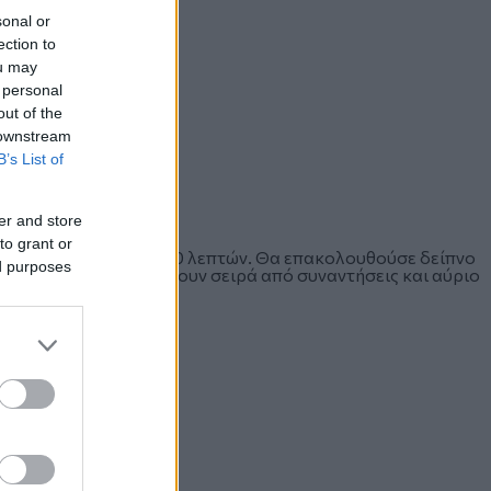
sonal or
ection to
ou may
 personal
out of the
 downstream
B’s List of
er and store
to grant or
 διαρκέσει περί των 20 λεπτών. Θα επακολουθούσε δείπνο
ed purposes
. Οι δυο ηγέτες θα έχουν σειρά από συναντήσεις και αύριο
ακοινωθεί επίσημα.