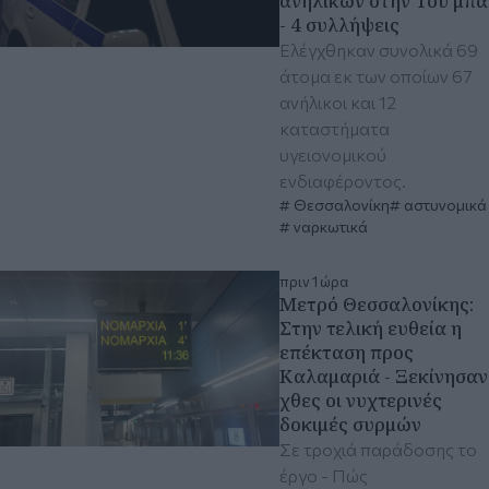
ανηλίκων στην Του΄μπα
- 4 συλλήψεις
Ελέγχθηκαν συνολικά 69
άτομα εκ των οποίων 67
ανήλικοι και 12
καταστήματα
υγειονομικού
ενδιαφέροντος.
Θεσσαλονίκη
αστυνομικά
ναρκωτικά
πριν 1 ώρα
Μετρό Θεσσαλονίκης:
Στην τελική ευθεία η
επέκταση προς
Καλαμαριά - Ξεκίνησαν
χθες οι νυχτερινές
δοκιμές συρμών
Σε τροχιά παράδοσης το
έργο - Πώς