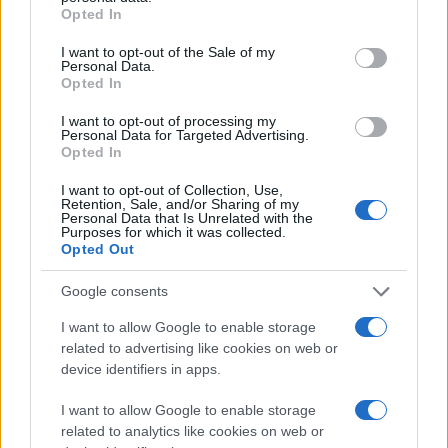
grant or deny consent to Google and its third-party tags to
Opted In
use your data for below specified purposes in below Google
consent section.
I want to opt-out of the Sale of my
Personal Data.
Opted In
I want to opt-out of processing my
Personal Data for Targeted Advertising.
Opted In
I want to opt-out of Collection, Use,
Retention, Sale, and/or Sharing of my
Κάνε κλικ και δες περισσότερο
emakedonia.gr
στην
Personal Data that Is Unrelated with the
Purposes for which it was collected.
αναζήτηση της
Google
Opted Out
Πρόσθεσέ το στην
Google
Google consents
I want to allow Google to enable storage
related to advertising like cookies on web or
device identifiers in apps.
ΘΕΣΣΑΛΟΝΙΚΗ
I want to allow Google to enable storage
related to analytics like cookies on web or