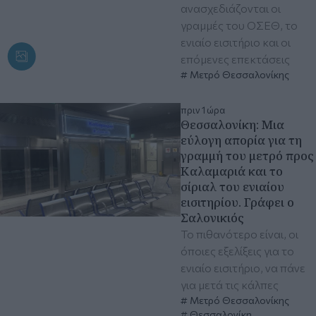
ανασχεδιάζονται οι
γραμμές του ΟΣΕΘ, το
ενιαίο εισιτήριο και οι
επόμενες επεκτάσεις
Μετρό Θεσσαλονίκης
πριν 1 ώρα
Θεσσαλονίκη: Μια
εύλογη απορία για τη
γραμμή του μετρό προς
Καλαμαριά και το
σίριαλ του ενιαίου
εισιτηρίου. Γράφει ο
Σαλονικιός
Το πιθανότερο είναι, οι
όποιες εξελίξεις για το
ενιαίο εισιτήριο, να πάνε
για μετά τις κάλπες
Μετρό Θεσσαλονίκης
Θεσσαλονίκη