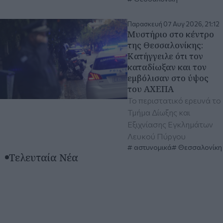
Παρασκευή 07 Αυγ 2026, 21:12
Μυστήριο στο κέντρο
της Θεσσαλονίκης:
Κατήγγειλε ότι τον
καταδίωξαν και τον
εμβόλισαν στο ύψος
του ΑΧΕΠΑ
To περιστατικό ερευνά το
Τμήμα Δίωξης και
Εξιχνίασης Εγκλημάτων
Λευκού Πύργου
αστυνομικά
Θεσσαλονίκη
Τελευταία Νέα