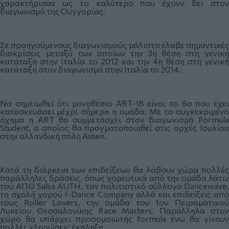
χαρακτήρισαν ως το καλύτερο που έχουν δει στον
διαγωνισμό της Ουγγαρίας.
Σε προηγούμενους διαγωνισμούς μάλιστα έλαβε σημαντικές
διακρίσεις μεταξύ των οποίων την 3η θέση στη γενική
κατάταξη στην Ιταλία το 2012 και την 4η θέση στη γενική
κατάταξη στον διαγωνισμό στην Ιταλία το 2014.
Να σημειωθεί ότι μονοθέσιο ART-18 είναι το 6ο που έχει
κατασκευάσει μέχρι σήμερα η ομάδα. Με το συγκεκριμένο
όχημα η ART θα συμμετάσχει στον διαγωνισμό Formula
Student, ο οποίος θα πραγματοποιηθεί στις αρχές Ιουλίου
στην ολλανδική πόλη Assen.
Κατά τη διάρκεια των επιδείξεων θα λάβουν χώρα πολλές
παράλληλες δράσεις, όπως χορευτικά από την ομάδα λάτιν
του ΑΠΘ Salsa AUTH, τον πολιτιστικό σύλλογο Dancewave,
τη σχολή χορού I-Dance Company αλλά και επιδείξεις από
τους Roller Lovers, την ομάδα του 1ου Πειραματικού
Λυκείου Θεσσαλονίκης Race Masters. Παράλληλα στον
χώρο θα υπάρχει προσομοιωτής formula ενώ θα γίνουν
πολλές κληρώσεις έκπληξη.