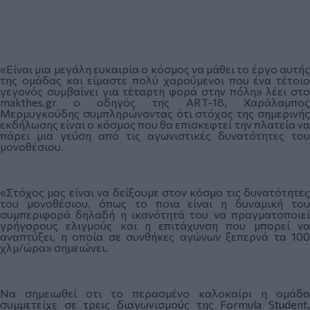
«Είναι μια μεγάλη ευκαιρία ο κόσμος να μάθει το έργο αυτής
της ομάδας και είμαστε πολύ χαρούμενοι που ένα τέτοιο
γεγονός συμβαίνει για τέταρτη φορά στην πόλη» λέει στο
makthes.gr ο οδηγός της ART-18, Χαράλαμπος
Μερμυγκούδης συμπληρώνοντας ότι στόχος της σημερινής
εκδήλωσης είναι ο κόσμος που θα επισκεφτεί την πλατεία να
πάρει μια γεύση από τις αγωνιστικές δυνατότητες του
μονοθέσιου.
«Στόχος μας είναι να δείξουμε στον κόσμο τις δυνατότητες
του μονοθέσιου, όπως το ποια είναι η δυναμική του
συμπεριφορά δηλαδή η ικανότητά του να πραγματοποιεί
γρήγορους ελιγμούς και η επιτάχυνση που μπορεί να
αναπτύξει, η οποία σε συνθήκες αγώνων ξεπερνά τα 100
χλμ/ώρα» σημειώνει.
Να σημειωθεί οτι το περασμένο καλοκαίρι η ομάδα
συμμετείχε σε τρεις διαγωνισμούς της Formula Student,