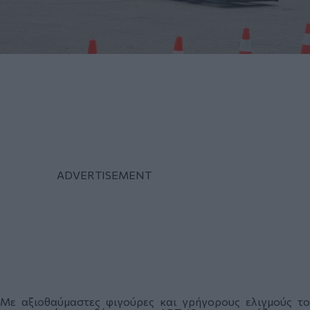
Με αξιοθαύμαστες φιγούρες και γρήγορους ελιγμούς το