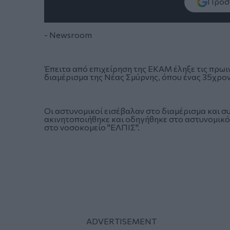
Πρόσθ
- Newsroom
Έπειτα από επιχείρηση της ΕΚΑΜ έληξε τις πρωιν
διαμέρισμα της Νέας Σμύρνης, όπου ένας 35χρον
Οι αστυνομικοί εισέβαλαν στο διαμέρισμα και σ
ακινητοποιήθηκε και οδηγήθηκε στο αστυνομικό
στο νοσοκομείο "ΕΛΠΙΣ".