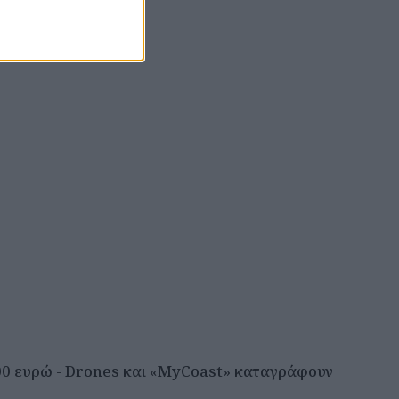
000 ευρώ - Drones και «MyCoast» καταγράφουν