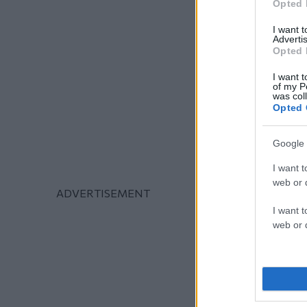
Opted 
I want 
Advertis
Opted 
I want t
of my P
was col
Opted 
Google 
I want t
web or d
I want t
web or d