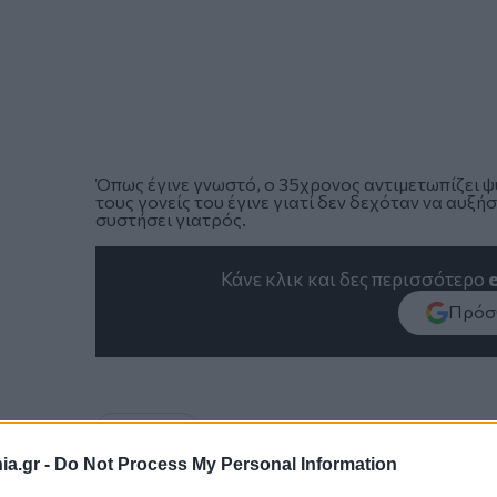
Όπως έγινε γνωστό, ο 35χρονος αντιμετωπίζει 
τους γονείς του έγινε γιατί δεν δεχόταν να αυξή
συστήσει γιατρός.
Κάνε κλικ και δες περισσότερο
Πρόσθ
ΚΟΙΝΩΝΙΑ
a.gr -
Do Not Process My Personal Information