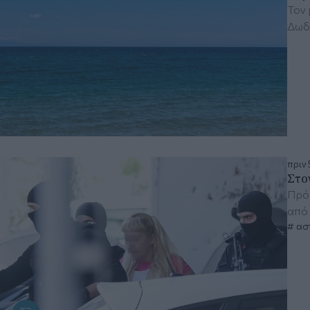
Τον 
Δωδ
πριν 
Στο
Πρόκ
από 
ασ