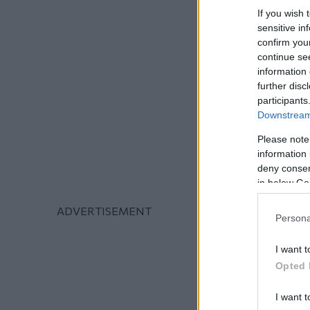
If you wish 
sensitive in
confirm you
continue se
information 
further disc
participants
Downstream 
Please note
information 
deny consent
in below Go
Persona
I want t
Opted 
I want t