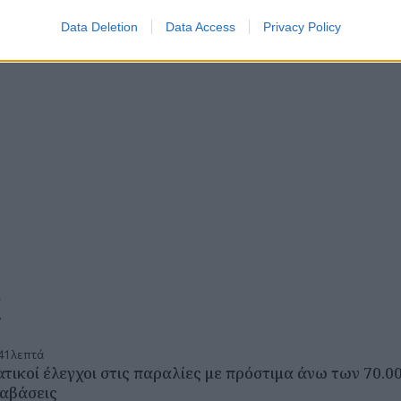
Data Deletion
Data Access
Privacy Policy
α
41 λεπτά
ατικοί έλεγχοι στις παραλίες με πρόστιμα άνω των 70.
αβάσεις