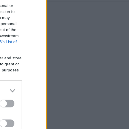
sonal or
ection to
ou may
 personal
out of the
 downstream
B’s List of
er and store
to grant or
ed purposes