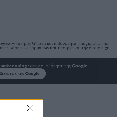
ψυχολογικά προβλήματα και πιθανότητα η σύγκρουση με
σει τη δόση των φαρμάκων που έπαιρνε και την οποία είχε
emakedonia.gr
στην αναζήτηση της
Google
εσέ το στην
Google